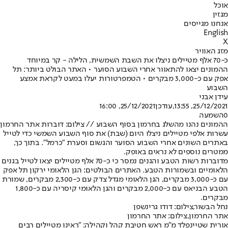
אוכל
מגזין
אנחנו מגייסים
English
X
מזג האוויר
כ-70 אלף מטיילים ניצלו את השבת השמשית, הלילה - קר במיוחד
ההמונים יצאו להתאוור אחרי השבוע הסוער • האתר הבולט ביותר: תל
אפק עם כ-3,000 מבקרים • הטמפרטורות יעלו במעט לקראת אמצע
השבוע
עידן אבני
25/12/2021, 13:55
,עודכן
25/12/2021, 16:00
0
השמעה
ההמונים נהנו מהשלג בחרמון בסוף השבוע // צילום: דוברות אתר החרמון
עשרות אלפי מטיילים ניצלו היום (שבת) את סוף השבוע השמשי כדי לטייל
באתרים השונים אחרי השבוע הסוער והגשום וסערת "כרמל". בתוך כך,
ממטרים נוספים לא נראים באופק.
מדוברות רשות הטבע והגנים נמסר כי כ-70 אלף מטיילים יצאו לטייל בגנים
הלאומיים ובשמורות הטבע. האתרים הבולטים: הגן הלאומי ירקון תל אפק
עם כ-3,000 מבקרים, הגן הלאומי מגדל צדק עם כ-2,300 מבקרים, שמורת
הטבע הבניאס עם כ-2,000 מבקרים והגן הלאומי קיסריה עם כ-1,800
מבקרים.
נחל הבשור,צילום: דודו גרינשפן
אתר החרמון,צילום: אתר החרמון
אורית שטיינפלד מ"מ ראש חטיבת קהל וקהילה: "ראינו מטיילים רבים