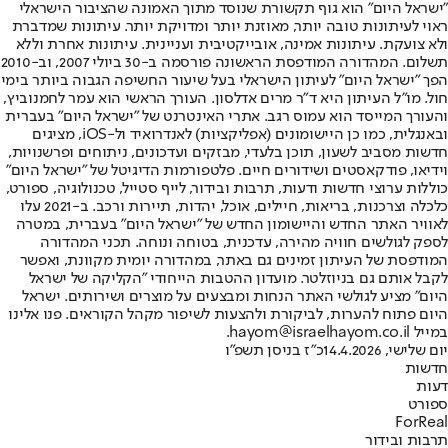
"ישראל היום" הוא גוף תקשורת שנוסד מתוך האמונה שהציבור הישראלי
ראוי לעיתונות טובה יותר, מאוזנת יותר ומדויקת יותר. עיתונות שמדברת
ולא צועקת. עיתונות אמינה, אובייקטיבית ועניינית. עיתונות אחרת וללא
תשלום. המהדורה המודפסת הראשונה פורסמה ב-30 ביולי 2007, וב-2010
הפך "ישראל היום" לעיתון הישראלי בעל שיעור החשיפה הגבוה ביותר בימי
חול. מו"ל העיתון היא ד"ר מרים אדלסון. העורך הראשי הוא עמר לחמנוביץ,
והעורך המייסד הוא עמוס רגב. אתרי האינטרנט של "ישראל היום" בעברית
ובאנגלית, כמו כן היישומונים (אפליקציות) לאנדרואיד ול-iOS, מציגים
חדשות מסביב לשעון, תוכן בלעדי, מבזקים ועדכונים, ניתוחים ופרשנויות,
וידיאו, פודקאסטים ושידורים חיים. פלטפורמות הדיגיטל של "ישראל היום"
כוללות ערוצי חדשות ודעות, תרבות ובידור, לייף סטייל, טכנולוגיה, ספורט,
כלכלה וצרכנות, בריאות, חיילים, אוכל, יהדות, תיירות ורכב. ב-2021 עלו
לאוויר האתר החדש והיישומון החדש של "ישראל היום" בעברית, במטרה
לספק לגולשים חוויה מהירה, עדכנית, בטוחה ונוחה. תכני המהדורה
המודפסת של העיתון זמינים גם באתר, במהדורה יומית מקוונת, ואפשר
לקבל אותם גם בניוזלטר. מועדון ההטבות הייחודי "הקליקה של ישראל
היום" מציע לגולשי האתר הנחות ומבצעים על מוצרים ושירותים. ישראל
היום פתוח להערות, לביקורת ולהצעות לשיפור מקהל הקוראים. פנו אלינו
במייל hayom@israelhayom.co.il.
יום שלישי, 14.4.2026
כ"ז בניסן תשפ"ו
חדשות
דעות
ספורט
ForReal
תרבות ובידור