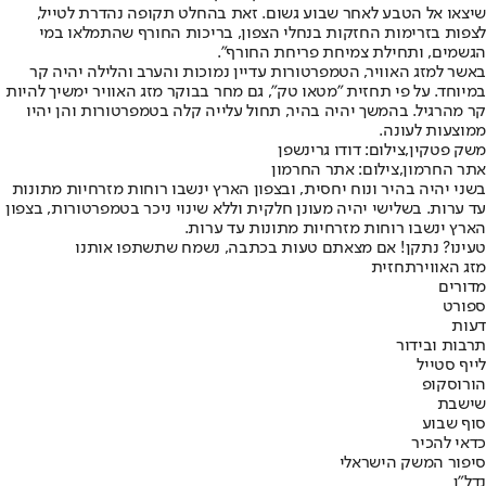
שיצאו אל הטבע לאחר שבוע גשום. זאת בהחלט תקופה נהדרת לטייל,
לצפות בזרימות החזקות בנחלי הצפון, בריכות החורף שהתמלאו במי
הגשמים, ותחילת צמיחת פריחת החורף".
באשר למזג האוויר, הטמפרטורות עדיין נמוכות והערב והלילה יהיה קר
במיוחד. על פי תחזית "מטאו טק", גם מחר בבוקר מזג האוויר ימשיך להיות
קר מהרגיל. בהמשך יהיה בהיר, תחול עלייה קלה בטמפרטורות והן יהיו
ממוצעות לעונה.
משק פטקין,צילום: דודו גרינשפן
אתר החרמון,צילום: אתר החרמון
בשני יהיה בהיר ונוח יחסית, ובצפון הארץ ינשבו רוחות מזרחיות מתונות
עד ערות. בשלישי יהיה מעונן חלקית וללא שינוי ניכר בטמפרטורות, בצפון
הארץ ינשבו רוחות מזרחיות מתונות עד ערות.
טעינו? נתקן! אם מצאתם טעות בכתבה, נשמח שתשתפו אותנו
מזג האוויר
תחזית
מדורים
ספורט
דעות
תרבות ובידור
לייף סטייל
הורוסקופ
שישבת
סוף שבוע
כדאי להכיר
סיפור המשק הישראלי
נדל"ן