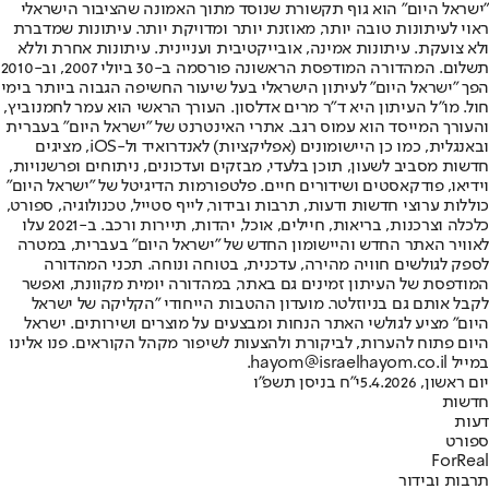
"ישראל היום" הוא גוף תקשורת שנוסד מתוך האמונה שהציבור הישראלי
ראוי לעיתונות טובה יותר, מאוזנת יותר ומדויקת יותר. עיתונות שמדברת
ולא צועקת. עיתונות אמינה, אובייקטיבית ועניינית. עיתונות אחרת וללא
תשלום. המהדורה המודפסת הראשונה פורסמה ב-30 ביולי 2007, וב-2010
הפך "ישראל היום" לעיתון הישראלי בעל שיעור החשיפה הגבוה ביותר בימי
חול. מו"ל העיתון היא ד"ר מרים אדלסון. העורך הראשי הוא עמר לחמנוביץ,
והעורך המייסד הוא עמוס רגב. אתרי האינטרנט של "ישראל היום" בעברית
ובאנגלית, כמו כן היישומונים (אפליקציות) לאנדרואיד ול-iOS, מציגים
חדשות מסביב לשעון, תוכן בלעדי, מבזקים ועדכונים, ניתוחים ופרשנויות,
וידיאו, פודקאסטים ושידורים חיים. פלטפורמות הדיגיטל של "ישראל היום"
כוללות ערוצי חדשות ודעות, תרבות ובידור, לייף סטייל, טכנולוגיה, ספורט,
כלכלה וצרכנות, בריאות, חיילים, אוכל, יהדות, תיירות ורכב. ב-2021 עלו
לאוויר האתר החדש והיישומון החדש של "ישראל היום" בעברית, במטרה
לספק לגולשים חוויה מהירה, עדכנית, בטוחה ונוחה. תכני המהדורה
המודפסת של העיתון זמינים גם באתר, במהדורה יומית מקוונת, ואפשר
לקבל אותם גם בניוזלטר. מועדון ההטבות הייחודי "הקליקה של ישראל
היום" מציע לגולשי האתר הנחות ומבצעים על מוצרים ושירותים. ישראל
היום פתוח להערות, לביקורת ולהצעות לשיפור מקהל הקוראים. פנו אלינו
במייל hayom@israelhayom.co.il.
יום ראשון, 5.4.2026
י"ח בניסן תשפ"ו
חדשות
דעות
ספורט
ForReal
תרבות ובידור