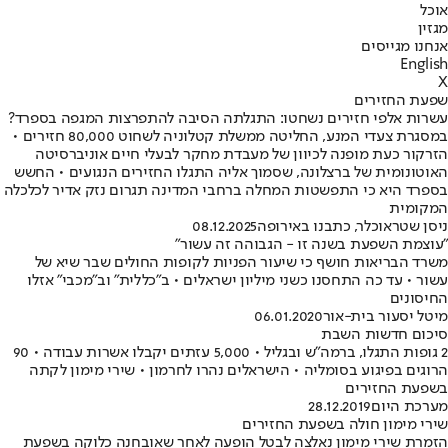
אוכל
מגזין
אנחנו מגייסים
English
X
שפעת החזירים
עשרות אלפי חזירים נשחטו: התגלתה הסיבה להתפרצות המגפה בספרד?
במסגרת צעדי המנע, החליטה ממשלת קטלוניה לשחוט 80,000 חזירים •
הזרקור כעת מופנה לכיוון של מעבדת מחקר לבעלי חיים אוניברסיטה
האוטונומית של ברצלונה, שסמוך אליה התגלו החזירים הנגועים • החשש
בספרד היא כי התפשטות המחלה ברחבי המדינה תגרום נזק אדיר לכלכלה
המקומית
ניסן שטראוכלר, כתבנו באירופה
08.12.2025
"עוצמת השפעת בשנה זו - הגבוהה זה עשור"
משרד הבריאות חושף כי שיעור הפניות לקופות החולים שבר שיא של
עשור • עד כה התחסנו כשני מיליון ישראלים • ב"כללית" וב"מכבי" אזלו
החיסונים
מיטל יסעור בית-אור
06.01.2020
סיכום חדשות השבת
2 גופות התגלו, ברמה"ש ובגליל • 5,000 עזתים יקבלו אשרות עבודה • 90
הרוגים בפיגוע בסומליה • הישראלים נהרו לחרמון • שירי מימון לקתה
בשפעת החזירים
מערכת היום
28.12.2019
שירי מימון חולה בשפעת החזירים
הזמרת שירי מימון נאלצה לבטל הופעה לאחר שאובחנה כלוקה בשפעת