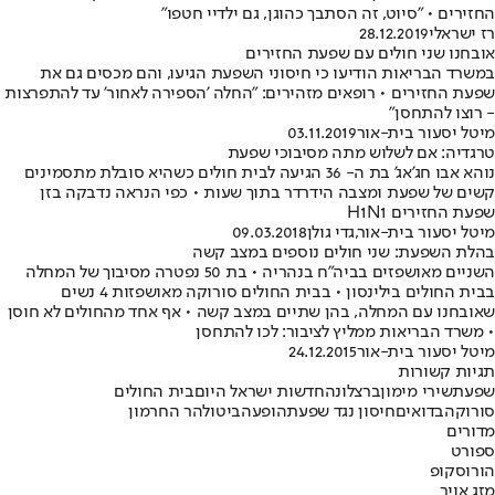
החזירים • "סיוט, זה הסתבך כהוגן, גם ילדיי חטפו"
רז ישראלי
28.12.2019
אובחנו שני חולים עם שפעת החזירים
במשרד הבריאות הודיעו כי חיסוני השפעת הגיעו, והם מכסים גם את
שפעת החזירים • רופאים מזהירים: "החלה 'הספירה לאחור' עד להתפרצות
- רוצו להתחסן"
מיטל יסעור בית-אור
03.11.2019
טרגדיה: אם לשלוש מתה מסיבוכי שפעת
נוהא אבו חג'אג' בת ה- 36 הגיעה לבית חולים כשהיא סובלת מתסמינים
קשים של שפעת ומצבה הידרדר בתוך שעות • כפי הנראה נדבקה בזן
שפעת החזירים H1N1
מיטל יסעור בית-אור
,
גדי גולן
09.03.2018
בהלת השפעת: שני חולים נוספים במצב קשה
השניים מאושפזים בביה"ח בנהריה • בת 50 נפטרה מסיבוך של המחלה
בבית החולים בילינסון • בבית החולים סורוקה מאושפזות 4 נשים
שאובחנו עם המחלה, בהן שתיים במצב קשה • אף אחד מהחולים לא חוסן
• משרד הבריאות ממליץ לציבור: לכו להתחסן
מיטל יסעור בית-אור
24.12.2015
תגיות קשורות
שפעת
שירי מימון
ברצלונה
חדשות ישראל היום
בית החולים
סורוקה
בדואים
חיסון נגד שפעת
הופעה
ביטול
הר החרמון
מדורים
ספורט
הורוסקופ
מזג אויר