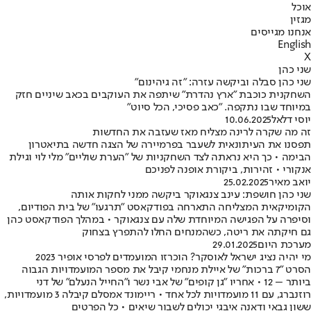
אוכל
מגזין
אנחנו מגייסים
English
X
שני כהן
שני כהן סבלה וביקשה עזרה: "זה גיהינום"
השחקנית כוכבת "ארץ נהדרת" שיתפה את העוקבים בכאב שיניים חזק
במיוחד שבו נתקפה. "כאב פסיכי, הכל סיוט"
יוסי דלאל
10.06.2025
זה מה שקרה לרינה מצליח מאז שעזבה את החדשות
תפסנו את העיתונאית לשעבר בפרמיירה של הצגה חדשה בתיאטרון
הבימה • כך היא נראתה לצד השחקניות של "הערת שוליים" מלי לוי וגילת
אנקורי • זהירות, ביקורת אופנה לפניכם
יואב מאיר
25.02.2025
שני כהן חושפת: עינב צנגאוקר ביקשה ממני לחקות אותה
הקומיקאית המצליחה התארחה בפודקאסט "תרגעו" של בית הפודיום,
וסיפרה על הפגישה המיוחדת שלה עם צנגאוקר • במהלך הפודקאסט כהן
גם חיקתה את ריטה, כשהמנחים החלו להתפרץ בצחוק
מערכת היום
29.01.2025
מי יהיה נציג ישראל לאוסקר? הוכרזו המועמדים לפרסי אופיר 2023
הסרט "7 ברכות" של איילת מנחמי קיבל את מספר המועמדויות הגבוה
ביותר – 12 • אחריו "גן קופים" של אבי נשר ו"החייל הנעלם" של דני
רוזנברג, עם 11 מועמדויות לכל אחד • ריימונד אמסלם קיבלה 3 מועמדויות,
ששון גבאי ודאנה איבגי יכולים לשבור שיאים • כל הפרטים