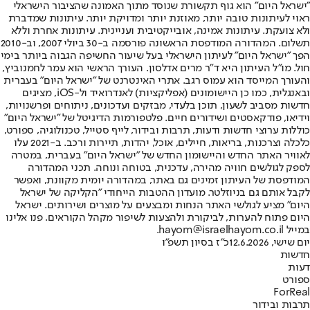
"ישראל היום" הוא גוף תקשורת שנוסד מתוך האמונה שהציבור הישראלי
ראוי לעיתונות טובה יותר, מאוזנת יותר ומדויקת יותר. עיתונות שמדברת
ולא צועקת. עיתונות אמינה, אובייקטיבית ועניינית. עיתונות אחרת וללא
תשלום. המהדורה המודפסת הראשונה פורסמה ב-30 ביולי 2007, וב-2010
הפך "ישראל היום" לעיתון הישראלי בעל שיעור החשיפה הגבוה ביותר בימי
חול. מו"ל העיתון היא ד"ר מרים אדלסון. העורך הראשי הוא עמר לחמנוביץ,
והעורך המייסד הוא עמוס רגב. אתרי האינטרנט של "ישראל היום" בעברית
ובאנגלית, כמו כן היישומונים (אפליקציות) לאנדרואיד ול-iOS, מציגים
חדשות מסביב לשעון, תוכן בלעדי, מבזקים ועדכונים, ניתוחים ופרשנויות,
וידיאו, פודקאסטים ושידורים חיים. פלטפורמות הדיגיטל של "ישראל היום"
כוללות ערוצי חדשות ודעות, תרבות ובידור, לייף סטייל, טכנולוגיה, ספורט,
כלכלה וצרכנות, בריאות, חיילים, אוכל, יהדות, תיירות ורכב. ב-2021 עלו
לאוויר האתר החדש והיישומון החדש של "ישראל היום" בעברית, במטרה
לספק לגולשים חוויה מהירה, עדכנית, בטוחה ונוחה. תכני המהדורה
המודפסת של העיתון זמינים גם באתר, במהדורה יומית מקוונת, ואפשר
לקבל אותם גם בניוזלטר. מועדון ההטבות הייחודי "הקליקה של ישראל
היום" מציע לגולשי האתר הנחות ומבצעים על מוצרים ושירותים. ישראל
היום פתוח להערות, לביקורת ולהצעות לשיפור מקהל הקוראים. פנו אלינו
במייל hayom@israelhayom.co.il.
יום שישי, 12.6.2026
כ"ז בסיון תשפ"ו
חדשות
דעות
ספורט
ForReal
תרבות ובידור