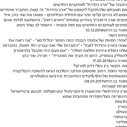
הזובור של "ארץ נהדרת" לשחקנים החדשים
אם חשבתם שלהתקבל לקאסט של "ארץ נהדרת" זה קשה, מתברר שהחיים
ממש לא נהיים קלים יותר עם תחילת הצילומים • פגשנו את שני כהן, איל
קיציס וערן זרחוביץ' באירוע עמותת "רואים רחוק", והופתענו לגלות שהם
מחכים לשחקנים החדשים עם זפת ונוצות • הישמר לך, שחר חסון
מאור בן הרוש
10.12.2018
כחוט השני
"אחרי המוות של אחותי הבנתי כמה הומור יכול לרפא" • "אני רואה את
עצמי ב'ארץ נהדרת' לנצח" • "החברות שלי ואני עברנו יחד תופת, החברוּת
שלנו נטולת ציניות ומלאת חמלה" • "אם פעם היה מקובל בתיאטרון
להפליק בטוסיק, היום זה מביך את המטריד" • תכירו, שני כהן
מאיה כהן
17.05.2018
מה הקשר בין נטלי דדון למרקו?
פרפר נחמד, רחוב סומסום ומרקו: הסלבס הגיעו להשקה הקולקציה
המשותפת של גולף&קידס והחינוכית והרגישו נוסטלגיים
מאור בן הרוש
08.05.2017
תגיות קשורות
ארץ נהדרת
אלי פיניש
ערן זרחוביץ'
איל קיציס
עלמה זק
נטע גרטי
ישראל
היום
רינה מצליח
סדרת מתח
בית שמש
חדשות
בארץ
בעולם
ביטחוני
פוליטי