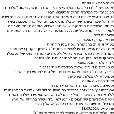
מאיה כהן
02.08.2023
"אופנהיימר" ו"ברבי" בקרב קולנועי מרתק, וסדרה חדשה ביקום "מלחמת
הכוכבים": כל המלצות התרבות לשבוע הבא
בר צברי מוציא אלבום חדש מלא להיטים, סרט תיעודי מסקרן על יוסי שריד,
"מינקס" שבה בעונה שנייה, בלר מתקאמבקים, טלי שרון מככבת בשתי
הצגות, השחקנית הוותיקה שושה גורן באירוע הוקרה מיוחד, תערוכה
למאייר דני קרמן ופעילויות לכל המשפחה • אלה הדברים הכי מעניינים
שמחכים לכם
ערן איצקוביץ
20.07.2023
בטייץ וגוזייה: בר זומר חושפת בטן היריונית
מיטב סלבס ארצנו הגיעו להשקת החנות "לולולמון" בקניון רמת אביב •
זומר הדהימה אותנו במראה קליל ולא מחייב • מהצד השני של הסקאלה
השחקנית שני כהן הצליחה לסנוור אותנו, ולא לטובה
ליהיא גלמן רם
17.05.2023
75 מערכונים ל-75 לישראל: המקפלות מול בן גביר
ב"ארץ נהדרת" תרגמו מחאה צרכנית ופוליטית למפגש בין בן גביר
וסמוטריץ' למקפלות הארסיות
מאיה כהן
20.04.2023
נפגשים בסיבוב: הבחירות של ארץ נהדרת
ערן זרחוביץ' הכי אוהב להרכיב את השיניים של בנט • ליאת הר לב נהנית
לגלם את איילת שקד • ואיל קיציס לא חושב שהסאטירה שלהם באמת
משנה את דעתם של הצופים • רגע לפני עוד משדר בחירות של "ארץ
נהדרת" וחדשות 12, עונים הכוכבים על השאלון שלנו
ערן סויסה
18.03.2021
צחי הלוי: "אני עובד קשה בשביל לקבל תפקיד בחו"ל"