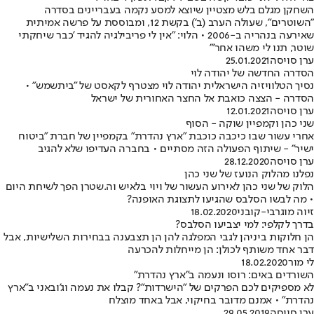
השחקן מגלם בלש מצטיין שיוצא למסע נקמה בעבריינים בסדרה
"השוטרים", שעולה הערב (ב') בקשת 12, ומבוססת על פרשה אמיתית
שאירעה בנהריה ב-2006 • הלוי: "אין לי פריבילגיה להגיד 'כבר שיחקתי
שוטר, תנו לי משהו אחר'"
ערן סויסה
25.01.2021
הסדרה החדשה של יהודה לוי
נסיך הטלוויזיה הישראלית יהודה לוי מצטרף לקאסט של "ביתשמש" •
הסדרה - הצצה כואבת אל החצר האחורית של ישראל
ערן סויסה
12.01.2021
שני כהן וקמפיין שוקה - הסוף
אחרי עשור שבו כיכבה כוכבת "ארץ נהדרת" בקמפיין של חברת "ביטוח
ישיר" - שיתוף הפעולה הזה מסתיים • בחברה העדיפו שלא להגיב
ערן סויסה
28.12.2020
נפלנו מהלוק הנועז של שני כהן
הלוק של שני כהן לאירוע העשור של ויוי בלאיש וה.שטרן הפך לשיחת היום
• מה לבשו הסלבס שהגיעו לתצוגת האופנה?
זיוה מוגרבי-קובני
18.02.2020
בדרך לקלפי: למי יצביעו הסלבס?
הן חלוקות ביניהן לגבי המפלגה להן הן תצבענה בבחירות השלישיות, אבל
דבר אחד משותף לכולן: הן מייחלות להכרעה
לי מור
18.02.2020
השורדים באים: רוסו ונעמה ב"ארץ נהדרת"
לא מספיקים לכם הפרקים של "הישרדות"? קבלו את נעמה וג'ובאני ב"ארץ
נהדרת" • אמנם מדובר בחיקוי, אבל באחד מוצלח
ערן סויסה
29.05.2019