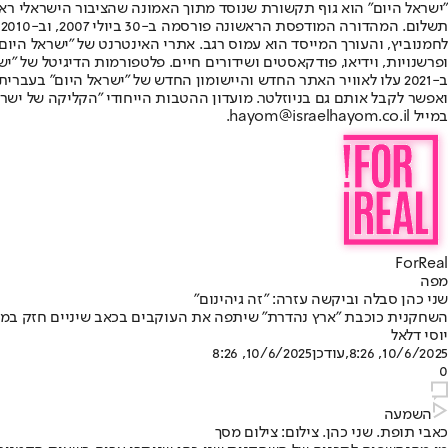
"ישראל היום" הוא גוף תקשורת שנוסד מתוך האמונה שהציבור הישראלי ראוי 
ת
ופרשנויות, וידיאו, פודקאסטים ושידורים חיים. פלטפורמות הדיגיטל של "ישרא
ב-2021 עלו לאוויר האתר החדש והיישומון החדש של "ישראל היום" בע
ואפשר לקבל אותם גם בניוזלטר. מועדון ההטבות הייחודי "הקליקה של ישרא
במייל hayom@israelhayom.co.il.
ForReal
מפה
שני כהן סבלה וביקשה עזרה: "זה גיהינום"
השחקנית כוכבת "ארץ נהדרת" שיתפה את העוקבים בכאב שיניים חזק במיוח
יוסי דלאל
10/6/2025, 8:26
,עודכן
10/6/2025, 8:26
0
השמעה
כאבי תופת. שני כהן. צילום: צילום מסך