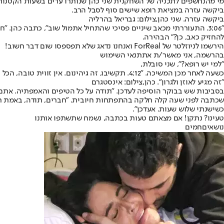
מי מהנחשפים לתכניה של השחקנית שני כהן שנותרו ערים בשעות הקטנות ש
ביקשה עזרה במציאת רופא שישים סוף לסבל הרב.
ביקשה עזרה. שני כהן,צילום: גבריאל בהרליה
"3:06. התעוררתי מכאב שיניים פסיכי שהתחיל אתמול שוב", כתבה כהן. "
להחזיק כאב, כן?" הבהירה.
הירשמו לניוזלטר של ForReal ואנחנו נדאג שלא תפספסו שום דבר חשוב!
בהרשמה, אני מאשר/ת את
תנאי השימוש
"למי יש רופא?", שני סובלת,
כשעה לאחר מכן המשיכה. "4:12. תקשיבו, זה גיהינום. אין זווית טובה, הכל סיוט וזה מגיע לאוזן ולגרון. לא מאחלת אפילו לגרטה".
"זה מגיע לאוזן ולגרון". כהן,צילום: אינסטגרם
בסביבות שש בבוקר הוסיפה לעדכן. "תודה על כל הטיפים והאמפתיה. אתם לא
שכתבה לפני שעה קלה חלקה בהתפתחות חיובית. "חברים, תודה, באמת תודה 
כשישנתי שלוש שעות. אעדכן".
טעינו? נתקן! אם מצאתם טעות בכתבה, נשמח שתשתפו אותנו
נושאיםחמים