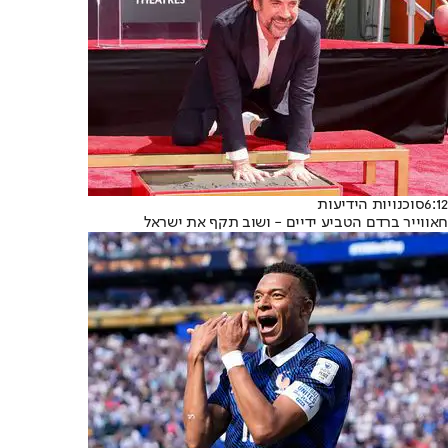
6:12
סוכנויות הידיעות
חאווייר ברדם הטביע ידיים - ושוב תקף את ישראל