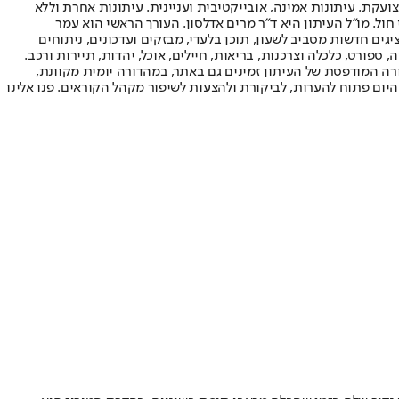
ועקת. עיתונות אמינה, אובייקטיבית ועניינית. עיתונות אחרת וללא
עור החשיפה הגבוה ביותר בימי חול. מו"ל העיתון היא ד"ר מרים אדלסון. העורך הראשי הוא עמר
 והעורך המייסד הוא עמוס רגב. אתרי האינטרנט של "ישראל היום" בעברית ובאנגלית, כמו כן היישומונים (אפליקציות) לאנדרואיד ול-iOS, מציגים חדשות מסביב לשעון, תוכן בלעדי, מבזקים ועדכונים, ניתוחים
, ספורט, כלכלה וצרכנות, בריאות, חיילים, אוכל, יהדות, תיירות ורכב.
דורה המודפסת של העיתון זמינים גם באתר, במהדורה יומית מקוונת,
היום פתוח להערות, לביקורת ולהצעות לשיפור מקהל הקוראים. פנו אלינו