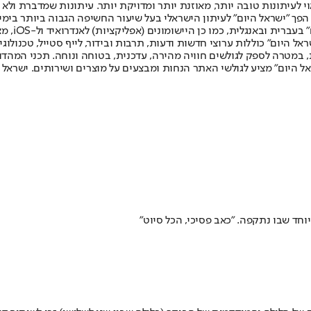
לעיתונות טובה יותר, מאוזנת יותר ומדויקת יותר. עיתונות שמדברת ולא צ
שלום. המהדורה המודפסת הראשונה פורסמה ב-30 ביולי 2007, וב-2010 הפך "ישראל היום" לעיתון הישראלי בעל שי
לחמנוביץ,
ל היום" כוללות ערוצי חדשות ודעות, תרבות ובידור, לייף סטייל, טכנולוגיה
ברית, במטרה לספק לגולשים חוויה מהירה, עדכנית, בטוחה ונוחה. תכני המה
ל היום" מציע לגולשי האתר הנחות ומבצעים על מוצרים ושירותים. ישראל 
ד שבו נתקפה. "כאב פסיכי, הכל סיוט"