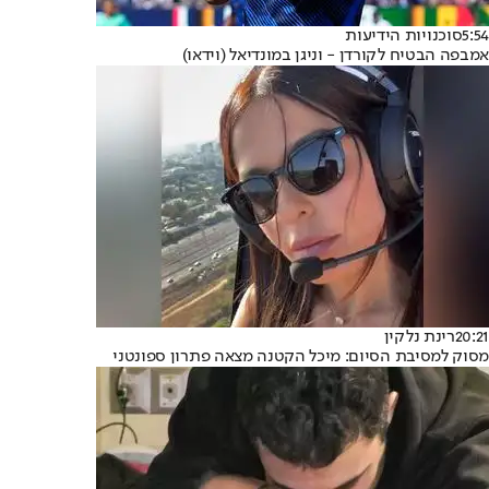
5:54
סוכנויות הידיעות
אמבפה הבטיח לקורדן - וניגן במונדיאל (וידאו)
20:21
רינת נלקין
מסוק למסיבת הסיום: מיכל הקטנה מצאה פתרון ספונטני