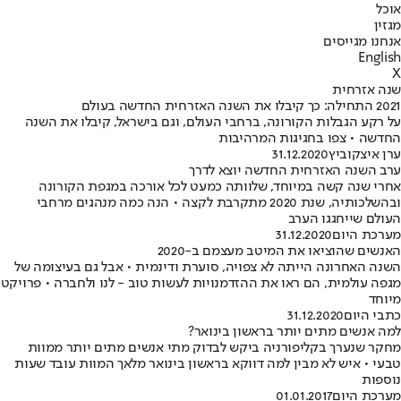
אוכל
מגזין
אנחנו מגייסים
English
X
שנה אזרחית
2021 התחילה: כך קיבלו את השנה האזרחית החדשה בעולם
על רקע הגבלות הקורונה, ברחבי העולם, וגם בישראל, קיבלו את השנה
החדשה • צפו בחגיגות המרהיבות
ערן איצקוביץ
31.12.2020
ערב השנה האזרחית החדשה יוצא לדרך
אחרי שנה קשה במיוחד, שלוותה כמעט לכל אורכה במגפת הקורונה
ובהשלכותיה, שנת 2020 מתקרבת לקצה • הנה כמה מנהגים מרחבי
העולם שייחגגו הערב
מערכת היום
31.12.2020
האנשים שהוציאו את המיטב מעצמם ב-2020
השנה האחרונה הייתה לא צפויה, סוערת ודינמית • אבל גם בעיצומה של
מגפה עולמית, הם ראו את ההזדמנויות לעשות טוב - לנו ולחברה • פרויקט
מיוחד
כתבי היום
31.12.2020
למה אנשים מתים יותר בראשון בינואר?
מחקר שנערך בקליפורניה ביקש לבדוק מתי אנשים מתים יותר ממוות
טבעי • איש לא מבין למה דווקא בראשון בינואר מלאך המוות עובד שעות
נוספות
מערכת היום
01.01.2017