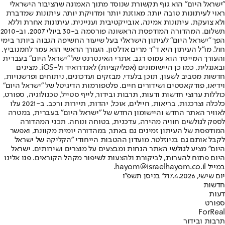
"ישראל היום" הוא גוף תקשורת שנוסד מתוך האמונה שהציבור הישראלי
ראוי לעיתונות טובה יותר, מאוזנת יותר ומדויקת יותר. עיתונות שמדברת
ולא צועקת. עיתונות אמינה, אובייקטיבית ועניינית. עיתונות אחרת וללא
תשלום. המהדורה המודפסת הראשונה פורסמה ב-30 ביולי 2007, וב-2010
הפך "ישראל היום" לעיתון הישראלי בעל שיעור החשיפה הגבוה ביותר בימי
חול. מו"ל העיתון היא ד"ר מרים אדלסון. העורך הראשי הוא עמר לחמנוביץ,
והעורך המייסד הוא עמוס רגב. אתרי האינטרנט של "ישראל היום" בעברית
ובאנגלית, כמו כן היישומונים (אפליקציות) לאנדרואיד ול-iOS, מציגים
חדשות מסביב לשעון, תוכן בלעדי, מבזקים ועדכונים, ניתוחים ופרשנויות,
וידיאו, פודקאסטים ושידורים חיים. פלטפורמות הדיגיטל של "ישראל היום"
כוללות ערוצי חדשות ודעות, תרבות ובידור, לייף סטייל, טכנולוגיה, ספורט,
כלכלה וצרכנות, בריאות, חיילים, אוכל, יהדות, תיירות ורכב. ב-2021 עלו
לאוויר האתר החדש והיישומון החדש של "ישראל היום" בעברית, במטרה
לספק לגולשים חוויה מהירה, עדכנית, בטוחה ונוחה. תכני המהדורה
המודפסת של העיתון זמינים גם באתר, במהדורה יומית מקוונת, ואפשר
לקבל אותם גם בניוזלטר. מועדון ההטבות הייחודי "הקליקה של ישראל
היום" מציע לגולשי האתר הנחות ומבצעים על מוצרים ושירותים. ישראל
היום פתוח להערות, לביקורת ולהצעות לשיפור מקהל הקוראים. פנו אלינו
במייל hayom@israelhayom.co.il.
יום שישי, 17.4.2026
ל' בניסן תשפ"ו
חדשות
דעות
ספורט
ForReal
תרבות ובידור