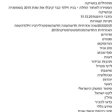
מתחילים בנשיקה
הספירה לאחור החלה • בניו זילנד כבר קיבלו את שנת 2015 בשמפניה
ובנשיקה
כתבי היום
31.12.2014
תגיות קשורות
2021
2020
שנה אזרחית חדשה
שנה חדשה
אוסטרליה
ניו זילנד
השנה
האזרחית החדשה
מוות
סטטיסטיקה
2015
מדורים
ספורט
הורוסקופ
מזג אויר
סוף שבוע
דעות
תרבות ובידור
לייף סטייל
שישבת
טכנולוגיה
יהדות
ראשי
סיפור המשק הישראלי
לקט ישראל
נדל"ן
כדאי להכיר
מידע כללי
זמני כניסת וצאת שבת