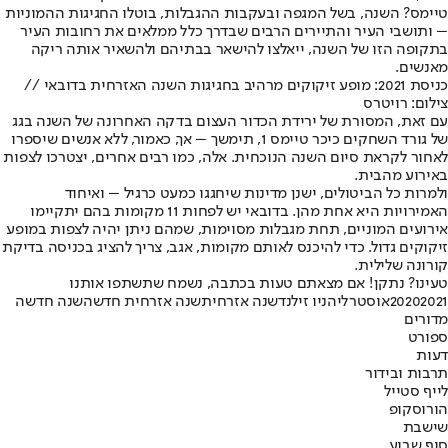
טיימס? השנה, בשל המגפה ובעקבות ההגבלות, בוטלו החגיגות ההמוניות
– ותושבי העיר והתיירים הרבים שבדרך כלל ממלאים את רחובות העיר
בתקופה הזו של השנה, ייאלצו להישאר בבתיהם ולהשאיר אותה ריקה
מאנשים.
כניסת 2021: מופע זיקוקים מרהיב בחגיגות השנה האזרחית בדובאי //
צילום: רויטרס
עם זאת, המסורת של ירידת הכדור העצום בדקה האחרונה של השנה בגג
של גורד השחקים כיכר טיימס 1, תימשך – אך, כאמור, ללא אנשים שיספרו
לאחור לקראת סיום השנה הנוכחית. אלה, כמו רבים אחרים, יצטרכו לצפות
באירוע מהבית.
ולמרות כל הביטולים, ישנן מדינות שיחגגו כמעט כרגיל – ואיחוד
האמירויות היא אחת מהן. בדובאי יש לפחות 11 מקומות בהם יתקיימו
אירועים המוניים, תחת מגבלות מסוימות, שמהם ניתן יהיה לצפות במופע
זיקוקים גדול. כדי להיכנס לאותם מקומות, אגב, צריך להציג בכניסה בדיקת
קורונה שלילית.
טעינו? נתקן! אם מצאתם טעות בכתבה, נשמח שתשתפו אותנו
2021
2020
אוסטרליה
ניו זילנד
שנה אזרחית
שנה אזרחית חדשה
שנה חדשה
מדורים
ספורט
דעות
תרבות ובידור
לייף סטייל
הורוסקופ
שישבת
סוף שבוע