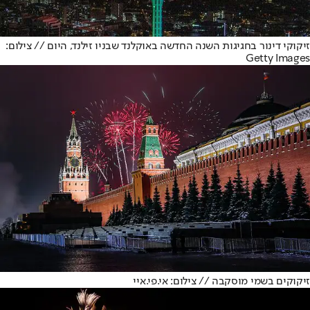
זיקוקי דינור בחגיגות השנה החדשה באוקלנד שבניו זילנד, היום // צילום:
Getty Images
זיקוקים בשמי מוסקבה // צילום: אי.פי.איי