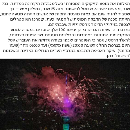
המלוות את מופע הזיקוקים המסורתי בשל מגבלות הקורונה במדינה. בכל
שנה, מגיעים לאירוע, שבוטל לראשונה מזה 25 שנה, כמיליון איש – כך
שסביר להניח שגם אם כמות מועטה יחסית של אנשים הייתה מגיעה לחגוג,
הייתה סכנה של הדבקה המונית של הנגיף. כעת, יצטרכו האוסטרלים
לצפות בזיקוקי הדינור מהטלוויזיות שבבתיהם.
בצרפת, הרשויות הכריזו כי הן יגייסו 100 אלף שוטרים במטרה למנוע
התקהלויות המוניות במסיבות ובבילויים חגיגיים. שר הפנים הצרפתי,
ז'ראלד דרמנין, אמר כי השוטרים יאכפו בצורה אדוקה את העוצר שיוטל
היום בצרפת החל מהשעה 20:00 (שעון מקומי) ועד 06:00 מחר (שעון
מקומי). עיקר האכיפה תתבצע במרכזי הערים הגדולים במדינה ובשכונות
"רגישות" בהן.