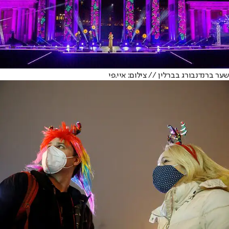
שער ברנדנבורג בברלין // צילום: איי.פי