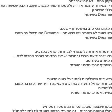
נקיון פסח - לא מה שהכרתם
דק במיוחד, עוצמה אדירה ולא מפחד מאף מכשול: שואב האבק שמשנה את
כללי המשחק
בשיתוף Dreame
המקום הכי טוב באיצטדיון - שלכם
המונדיאל עם מסכי Dreame - כמו שעוד לא ראיתם ולא שמעתם
בשיתוף Dreame
הזדמנות אחרונה להצטרף לנבחרות ישראל במדעים
בואו להכיר את חברי נבחרות ישראל במדעים שכבר מחכים לכם –
המיונים בעיצומם
בשיתוף מרכז מדעני העתיד
הצעירים שמצליחים לפתור כל בעיה מדעית
נבחרת ישראל הצעירה במדעים מעניקה חוויה שהיא הרבה מעבר
ללימודים
בשיתוף מרכז מדעני העתיד
בזמן שהצפון נאבק, הסיוע הגיע מכיוון מפתיע
בעלי עסקים מספרים - זה המענק הכספי שעוזר לנו לחזור למסלול