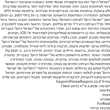
"ישראל היום" הוא גוף תקשורת שנוסד מתוך האמונה שהציבור הישראלי
ראוי לעיתונות טובה יותר, מאוזנת יותר ומדויקת יותר. עיתונות שמדברת
ולא צועקת. עיתונות אמינה, אובייקטיבית ועניינית. עיתונות אחרת וללא
תשלום. המהדורה המודפסת הראשונה פורסמה ב-30 ביולי 2007, וב-2010
הפך "ישראל היום" לעיתון הישראלי בעל שיעור החשיפה הגבוה ביותר בימי
חול. מו"ל העיתון היא ד"ר מרים אדלסון. העורך הראשי הוא עמר לחמנוביץ,
והעורך המייסד הוא עמוס רגב. אתרי האינטרנט של "ישראל היום" בעברית
ובאנגלית, כמו כן היישומונים (אפליקציות) לאנדרואיד ול-iOS, מציגים
חדשות מסביב לשעון, תוכן בלעדי, מבזקים ועדכונים, ניתוחים ופרשנויות,
וידיאו, פודקאסטים ושידורים חיים. פלטפורמות הדיגיטל של "ישראל היום"
כוללות ערוצי חדשות ודעות, תרבות ובידור, לייף סטייל, טכנולוגיה, ספורט,
כלכלה וצרכנות, בריאות, חיילים, אוכל, יהדות, תיירות ורכב. ב-2021 עלו
לאוויר האתר החדש והיישומון החדש של "ישראל היום" בעברית, במטרה
לספק לגולשים חוויה מהירה, עדכנית, בטוחה ונוחה. תכני המהדורה
המודפסת של העיתון זמינים גם באתר, במהדורה יומית מקוונת, ואפשר
לקבל אותם גם בניוזלטר. מועדון ההטבות הייחודי "הקליקה של ישראל
היום" מציע לגולשי האתר הנחות ומבצעים על מוצרים ושירותים. ישראל
היום פתוח להערות, לביקורת ולהצעות לשיפור מקהל הקוראים. פנו אלינו
במייל hayom@israelhayom.co.il.
יום שני, 6.4.2026
י"ט בניסן תשפ"ו
חדשות
דעות
ספורט
ForReal
תרבות ובידור