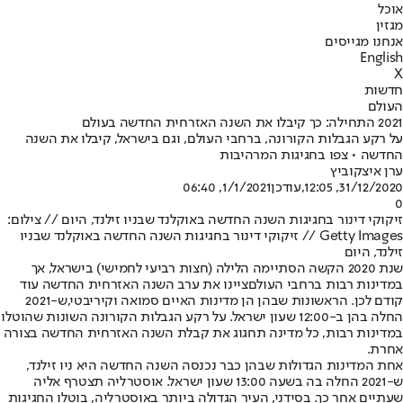
אוכל
מגזין
אנחנו מגייסים
English
X
חדשות
העולם
2021 התחילה: כך קיבלו את השנה האזרחית החדשה בעולם
על רקע הגבלות הקורונה, ברחבי העולם, וגם בישראל, קיבלו את השנה
החדשה • צפו בחגיגות המרהיבות
ערן איצקוביץ
31/12/2020, 12:05
,עודכן
1/1/2021, 06:40
0
זיקוקי דינור בחגיגות השנה החדשה באוקלנד שבניו זילנד, היום // צילום:
Getty Images // זיקוקי דינור בחגיגות השנה החדשה באוקלנד שבניו
זילנד, היום
שנת 2020 הקשה הסתיימה הלילה (חצות רביעי לחמישי) בישראל, אך
במדינות רבות ברחבי העולם
ציינו את ערב השנה האזרחית החדשה עוד
קודם לכן. הראשונות שבהן הן מדינות האיים סמואה וקיריבטי,
ש-2021
החלה בהן ב-12:00 שעון ישראל. על רקע הגבלות הקורונה השונות שהוטלו
במדינות רבות, כל מדינה תחגוג את קבלת השנה האזרחית החדשה בצורה
אחרת.
אחת המדינות הגדולות שבהן כבר נכנסה השנה החדשה היא ניו זילנד,
ש-2021 החלה בה בשעה 13:00 שעון ישראל. אוסטרליה תצטרף אליה
שעתיים אחר כך. בסידני, העיר הגדולה ביותר באוסטרליה, בוטלו החגיגות