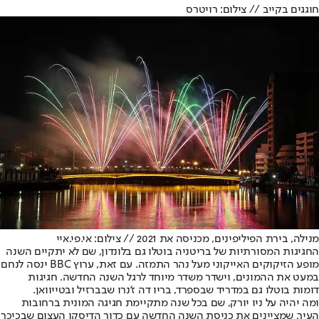
חוגגים בקייב // צילום: רויטרס
מנילה, בירת הפיליפינים, מכניסה את 2021 // צילום: אי.פי.איי
החגיגות המסורתיות של בריטניה בוטלו גם בלונדון, שם לא יתקיים השנה
מופע הזיקוקים האייקוני מעל נהר התמזה. עם זאת, ערוץ BBC ינסה לנחם
במעט את ההמונים, וישדר משדר מיוחד לרגל השנה החדשה. חגיגות
דומות בוטלו גם במדריד שבספרד, בריו דה ז'נרו שבברזיל ובטייוואן.
ומה יהיה על ניו יורק, שם בכל שנה מתקיימת חגיגה המונית ברחובות
העיר, שמציינים את כניסת השנה החדשה עם כדור הדיסקו העצום שבכיכר