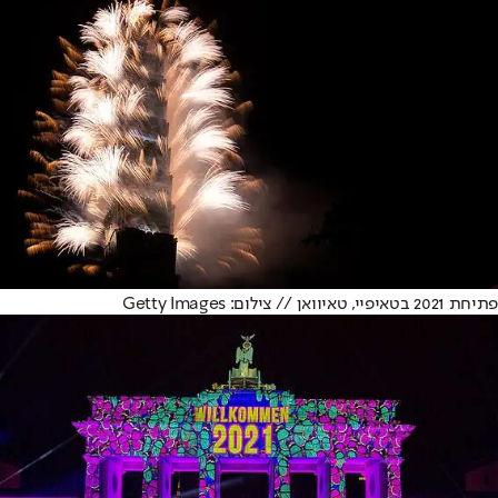
פתיחת 2021 בטאיפיי, טאיוואן // צילום: Getty Images