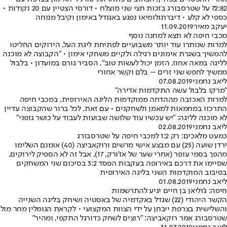
72:82 על שטרסבורג בזכות חצי שני מוצלח • דורסי הצטיין עם 20 נקודות •
כספי לא קלע • דיברתולומיאו נפגע באגודל באימון וקיבל מנוחה
יעקב מאיר
11.09.2019
מכבי חיפה לא תצא למחנה נוסף
למרות שנותרו עוד יותר משבועיים לפתיחת ליגת העל, הירוקים החליטו
להמשיך בשגרת אימונים רגילה ולקיים משחקי אימון • "הקבוצה לא מוכנה
לליגה במאה אחוז, הזמן יכול לעשות טוב", הסביר גורם במועדון • בלבול
ממשיך לחפש שני זרים – בלם וקשר אחורי
ליאב נחמני
07.08.2019
"מרקו בלבול עשה התקדמות אדירה"
למרות האכזבה מההדחה ממוקדמות הליגה האירופית, במכבי חיפה
התרכזו במחמאות למאמן ולשחקנים • עם זאת, לכל ברור שהקבוצה עדיין
לא מוכנה לליגה: "יש עכשיו עוד שלושה שבועות לעבוד על כושר גופני"
ליאב נחמני
02.08.2019
כמעט מלאכים: רק 1:2 למכבי חיפה על שטרסבורג
ירדן שועה (25) עם מבצע אישי מרשים ורוקאביצה (40) אומנם השלימו
מהפך בסמי עופר (אחרי שער של אז'ורק, 17), אבל זה לא הספיק לירוקים,
שסיימו את דרכם באירופה בעקבות הפסד 3:2 בסיכום שני המשחקים
בסיבוב המוקדמות השני בליגה האירופית
ליאב נחמני
01.08.2019
חיפה: ג'וליאן בן חיים יגיע להתרשמות
הקשר היהודי (22) שגדל באקדמיה של באסטיה ושיחק בליגה השנייה
והשלישית בצרפת ייבחן על ידי הצוות המקצועי • לקראת הגומלין מחר מול
שטרסבורג אמר רוקאביצה: "רוצים לשחק כדורגל התקפי, ומהיר"