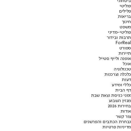
ביטחוני
פוליטי
פלילים
בריאות
חינוך
משפט
פוליטי-מדיני
תרבות ובידור
ForReal
ספורט
תיירות
אופנה ולייף סטייל
אוכל
טכנולוגיה
כלכלה וצרכנות
דעות
כללי ומידע
דף הבית
זמני כניסת וצאת שבת
מגזין השבוע
בחירות 2026
אודות
צור קשר
נבחרת הכתבים והפרשנים
מדיניות פרטיות