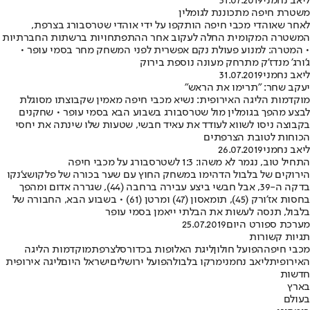
ליאב נחמני
31.07.2019
משטרת חיפה מתכוננת לגומלין
לאחר שאוהדי מכבי חיפה הותקפו על ידי אוהדי שטרסבורג בצרפת,
המשטרה המקומית החלה לעקוב אחר ההתפתחויות ברשתות החברתיות
• המטרה: למנוע פעולת נקם אפשרית לפני המשחק מחר בסמי עופר •
ג'ורג' מנדז'ק מתרחק מעונה נוספת בירוק
ליאב נחמני
31.07.2019
יעקב שחר: "תרימו את הראש"
מוקדמות הליגה האירופית: נשיא מכבי חיפה מאמין שקבוצתו מסוגלת
לבצע מהפך בגומלין מול שטרסבורג בשבוע הבא בסמי עופר • שחקנים
בקבוצה ניסו לשווא לעודד את עאיד חבשי, שטעות שלו שינתה את יחסי
הכוחות לטובת הצרפתים
ליאב נחמני
26.07.2019
התחיל טוב, נגמר לא משהו: 1:3 לשטרסבורג על מכבי חיפה
הירוקים של בלבול הדהימו במשחק החוץ עם שער בכורה של פלקושצ'נקו
בדקה ה-39, אבל חבשי ביצע עבירה ברחבה (44), שגררה אדום ומהפך
בחסות אז'ורק (45), תומאסון (47) ומרטן (61) • בשבוע הבא, החבורה של
בלבול, תנסה לעשות את הבלתי ייאמן בסמי עופר
מערכת ספורט היום
25.07.2019
תגיות קשורות
מכבי חיפה
הפועל חולון
ליגת האלופות בכדורסל
צרפת
מוקדמות הליגה
האירופית
ליאב נחמני
מרקו בלבול
הפועל ירושלים
ישראל היום
ליגה אירופית
חדשות
בארץ
בעולם