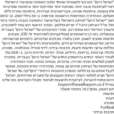
"ישראל היום" הוא גוף תקשורת שנוסד מתוך האמונה שהציבור הישראלי
ראוי לעיתונות טובה יותר, מאוזנת יותר ומדויקת יותר. עיתונות שמדברת
ולא צועקת. עיתונות אמינה, אובייקטיבית ועניינית. עיתונות אחרת וללא
תשלום. המהדורה המודפסת הראשונה פורסמה ב-30 ביולי 2007, וב-2010
הפך "ישראל היום" לעיתון הישראלי בעל שיעור החשיפה הגבוה ביותר בימי
חול. מו"ל העיתון היא ד"ר מרים אדלסון. העורך הראשי הוא עמר לחמנוביץ,
והעורך המייסד הוא עמוס רגב. אתרי האינטרנט של "ישראל היום" בעברית
ובאנגלית, כמו כן היישומונים (אפליקציות) לאנדרואיד ול-iOS, מציגים
חדשות מסביב לשעון, תוכן בלעדי, מבזקים ועדכונים, ניתוחים ופרשנויות,
וידיאו, פודקאסטים ושידורים חיים. פלטפורמות הדיגיטל של "ישראל היום"
כוללות ערוצי חדשות ודעות, תרבות ובידור, לייף סטייל, טכנולוגיה, ספורט,
כלכלה וצרכנות, בריאות, חיילים, אוכל, יהדות, תיירות ורכב. ב-2021 עלו
לאוויר האתר החדש והיישומון החדש של "ישראל היום" בעברית, במטרה
לספק לגולשים חוויה מהירה, עדכנית, בטוחה ונוחה. תכני המהדורה
המודפסת של העיתון זמינים גם באתר, במהדורה יומית מקוונת, ואפשר
לקבל אותם גם בניוזלטר. מועדון ההטבות הייחודי "הקליקה של ישראל
היום" מציע לגולשי האתר הנחות ומבצעים על מוצרים ושירותים. ישראל
היום פתוח להערות, לביקורת ולהצעות לשיפור מקהל הקוראים. פנו אלינו
במייל hayom@israelhayom.co.il.
יום ראשון, 5.7.2026
כ' בתמוז תשפ"ו
חדשות
דעות
ספורט
ForReal
תרבות ובידור