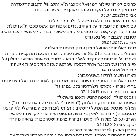
מחכים קמרון טיילור המושאל ממכבי ת"א והלב של הקבוצה דיאנדרה
לנסדאון • וגם: על הקווים עומד מאמן פיני צעיר ומבטיח
אבי סגל
06.04.2022
היכרות: שטרסבורג לא תעשה לחולון חיים קלים
עם מאמן פיני מצליח על הקווים, זרים איכותיים, אקס מכבי ת"א ויכולת
גבוהה מחוץ לקשת, הצרפתים מהווים משוכה גבוהה • מפגשי העבר נוטים
לטובת הקבוצה של גיא גודס
אבי סגל
25.03.2022
ליגת האלופות: הפועל חולון עדיין בתמונת העלייה
הסגולים גברו בבית 94:101 על שטרסבורג לאחר הופעה התקפית נהדרת
ושמרו על סיכויים להתקדם לשלב הבא • בסיום המשחק הודיעו בחולון על
סיום דרכו של הסנטר אנחל דלגאדו שביקש לעזוב בגלל סיבות אישיות
אבי סגל
14.01.2020
ניצחון חשוב לחולון בשטרסבורג
ליגת האלופות: הסגולים רשמו ניצחון שני ברצף לאחר שגברו על הצרפתים
בחוץ 81:86 • מלאקי ריצ'רדסון בלט עם 17 נק'
מערכת ספורט היום
07.11.2019
וינסנט קולה: "אשמח להגיע ולאמן בישראל"
השנים הרבות בתפקיד הלחוץ ("המפתח? לגרום לכל האגו להתחבר") •
המו"מ שנכשל עם הפועל ירושלים ("רציתי לעבוד עם העוזר שלי ולא הגענו
להסכמות") • והרצון לאמן בקבוצה מהטופ האירופי • לקראת המפגש
הערב (21:30) מול חולון, מאמן נבחרת צרפת ושטרסבורג בראיון מיוחד
יעקב מאיר
06.11.2019
ניצחון ראשון למכבי תל אביב בהכנה
אחרי ההפסדים בפולין, הצהובים פתחו את טורניר האימון בצרפת עם