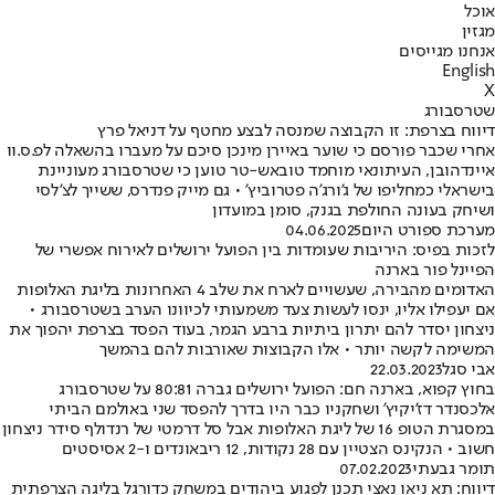
אוכל
מגזין
אנחנו מגייסים
English
X
שטרסבורג
דיווח בצרפת: זו הקבוצה שמנסה לבצע מחטף על דניאל פרץ
אחרי שכבר פורסם כי שוער באיירן מינכן סיכם על מעברו בהשאלה לפ.ס.וו
איינדהובן, העיתונאי מוחמד טובאש-טר טוען כי שטרסבורג מעוניינת
בישראלי כמחליפו של ג'ורג'ה פטרוביץ' • גם מייק פנדרס, ששייך לצ'לסי
ושיחק בעונה החולפת בגנק, סומן במועדון
מערכת ספורט היום
04.06.2025
לזכות בפיס: היריבות שעומדות בין הפועל ירושלים לאירוח אפשרי של
הפיינל פור בארנה
האדומים מהבירה, שעשויים לארח את שלב 4 האחרונות בליגת האלופות
אם יעפילו אליו, ינסו לעשות צעד משמעותי לכיוונו הערב בשטרסבורג •
ניצחון יסדר להם יתרון ביתיות ברבע הגמר, בעוד הפסד בצרפת יהפוך את
המשימה לקשה יותר • אלו הקבוצות שאורבות להם בהמשך
אבי סגל
22.03.2023
בחוץ קפוא, בארנה חם: הפועל ירושלים גברה 80:81 על שטרסבורג
אלכסנדר דז'יקיץ' ושחקניו כבר היו בדרך להפסד שני באולמם הביתי
במסגרת הטופ 16 של ליגת האלופות אבל סל דרמטי של רנדולף סידר ניצחון
חשוב • הנקינס הצטיין עם 28 נקודות, 12 ריבאונדים ו-2 אסיסטים
תומר גבעתי
07.02.2023
דיווח: תא ניאו נאצי תכנן לפגוע ביהודים במשחק כדורגל בליגה הצרפתית