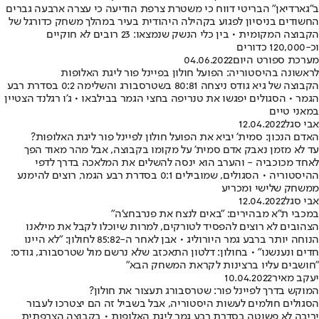
ב"גארדיאן" הבריטי דווח כי משטרת צרפת הודיעה כי עצרה ארבעה גברים
החשודים בניסיון לפגוע בקהילה היהודית בעיר במהלך משחק כדורגל של
הקבוצה המקומית • בין כלי הנשק שנמצאו: 23 רובים לא חוקיים
וכ-120,000 כדורים
מערכת ספורט היום
04.06.2022
לראשונה בהיסטוריה: הפועל חולון בפיינל פור ליגת האלופות
הקבוצה של גיא גודס ניצחה 80:81 בשטרסבורג והשלימה 0:2 בסדרת רבע
הגמר • הסגולים יפגשו את טנריפה בחצי הגמר בבילבאו • ג'ו רגלנד הצטיין
במאני טיים
אבי סגל
12.04.2022
האדם הנכון: סמית' יביא את הפועל חולון לפיינל פור ליגת האלופות?
עד לא מזמן נאבק אדם סמית' על מקומו בקבוצה, אבל מהר מאוד הפך
לאחד מכוכביה - והערב הוא ינסה להשלים את המלאכה בדרך לדפי
ההיסטוריה • הסגולים, שמובילים 0:1 בסדרת רבע הגמר, רוצים להימנע
ממשחק שלישי ומכריע
אבי סגל
12.04.2022
במכבי ת"א מבהירים: "באים לנצח את פנרבחצ'ה"
הצהובים לא רוצים להפסיד לטורקים, למרות שיוכלו לקבל את מילאנו
הנוחה יותר ברבע גמר היורוליג • אבן לאחר ה-85:82 לחולון: "לא היינו
חדים ונענשנו" • בחולון: דלטון התאכזב שלא נרשם מול שטרסבורג, גודס:
"חושבים עליו ברצינות לקראת המשחק הבא"
יעקב מאיר
10.04.2022
המוקש בדרך לפיינל פור: שטרסבורג תעצור את חולון?
הסגולים חולמים לעשות היסטוריה, אבל בשביל זה הם יצטרכו לעבור
יריבה לא פשוטה בסדרת רבע גמר ליגת האלופות • בקבוצה הצרפתית