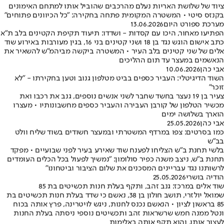
ציוד של שלושת האריות נעלם מהרכבים שהוביל אותו למתחם האימונים
בקנזס סיטי • המשטרה המקומית פתחה בחקירה: "כל הכיוונים פתוחים"
מערכת ספורט היום
13.06.2026
הפתיעו מאחור, היכו עם קסדות - ושדדו: תיעוד תקיפת הקטינים בלב ת"א
כתב אישום הוגש נגד בן 18 ושני קטינים בני 16, בגין מעורבות באירוע שוד
אלים של שני קטינים בלב העיר • המשטרה ביקשה מביהמ"ש להשאיר את
הנאשמים במעצר עד תום ההליכים
אבי כהן
10.06.2026
השוד הדיגיטלי: העביר כספים בביט מטלפון גנוב וטען בחקירתו - "לא
זוכר"
צעיר בן 19 נעצר בחשד שחבר לשני אנשים נוספים, גנב את רכבו ואת
מכשיר הטלפון של קורבן העבירה והעביר כספים מחשבונותיו • מעצרו
הוארך בשלושה ימים
אבי כהן
25.05.2026
כמו בסרטים: צפו במרדף המשטרתי ובמעצר חשודים בשוד שליח וולט
בב"ש
בלשי תחנת ב"ש הצליחו לפענח שוד שאירע בעיר לפני שבועיים • מפקד
תחנת ב"ש, ניצב משנה כפיר סולומון: "נמשיך לפעול בכל הכלים העומדים
לרשותנו נגד עבריינים המסכנים את שלום הציבור וביטחונו"
הודיה בושרי
25.05.2026
שוד אלים במרכז: גנב זהב, ותקף בעלת חנות תכשיטים בת 85
שמואל יולזרי, תושב חולון בן 38, נאשם כי שדד בעלת חנות תכשיטים בת
85 בראשון לציון • הנאשם נכנס לחנות, ניגש לויטרינה, פרץ אותה בכוח
ונטל ממנה חמש שרשראות זהב ותכשיטים נוספי ניסתה בעלת החנות
לעצור אותו, והוא תקף אותה באלימות