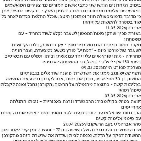
בימים האחרונים הוגשו שני כתבי אישום חמורים נגד צעירים המואשמים
במעשי שוד אלימים ומתוכננים במרכז ובצפון הארץ • בבקשת המעצר צוין
כי מדובר בדפוס פעולה חוזר ומתוכנן היטב, שכלל החלפת בגדים לאחר כל
שוד במטרה להקשות על זיהויו
אבי כהן
11.05.2026
בעזרת סכין: שחקן סאות'המפטון לשעבר נקלע לשוד מחריד - עם
משפחתו
מקרה חמור במיוחד התרחש בפורטוגל • יאן בדנארק, בלם הקדושים
לשעבר ושל פורטו כיום - "הפתיע" פורץ כששב ממסעדה, ועבר חוויה
מחרידה • אותו פורץ איים עליו יחד עם אשתו וביתו, ונמלט עם תכשיטים
בשווי 130 אלף ליש"ט • במזל, בני המשפחה לא נפגעו
מערכת ספורט היום
09.05.2026
תקף קשיש וגנב ממנו את השרשרת: פוענח שוד אלים בגבעתיים
החשוד, בן 30 מתל אביב, תכנן את השוד, ארב לקורבן וביצע את המעשה
באלימות קשה • כתוצאה מהנפילה על הרצפה, הקורבן נחבל ופונה לקבלת
טיפול רפואי
אבי כהן
03.05.2026
זוועה בטיול בקולומביה: הרב נשדד ונרצח באכזריות - גופתו התגלתה
אחרי ימים
הרב נחום ישראל אבער הוכרז כנעדר לפני מספר ימים • אמש אותרה גופתו
עם סימני אלימות קשים
סהר אברהמי
,
יעקב הרשקוביץ
27.04.2026
שדדה שרשרת זהב מביתה של קשישה בת 77 - ונעצרה זמן קצר לאחר מכן
החשודה דפקה על הדלת, נכנסה לבית ושדדה את שרשרת הזהב מהקורבן