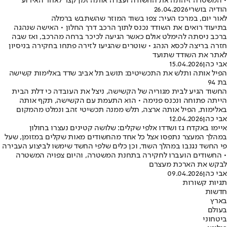
• המשטרה זיהתה את החשודה ועצרה אותה זמן קצר לאחר האירוע
הודיה בושרי
26.04.2026
לאור יום, במרכז העיר: צפו בשוד המוזר שהשתבש ברמלה
בתיעוד רואים את השודד נכנס לתוך הרכב דרך החלון • האישה שנהגה
ברכב ניסתה להימלט אולם כאשר הגיעה לכיכר ברחה מהרכב, ואז שבה
חזרה בריצה לכסא הנהג • שוטרים שהגיעו לזירה פתחו בחקירה בניסיון
לאתר את השודד שתועד
אבי כהן
15.04.2026
הפיל אותה ותלש את התכשיטים: תושב תל אביב שדד באלימות קשישה
בת 94
החשוד הגיע לבית מגוריה של הקשישה, ניצל את העובדה כי דלת הבית
הייתה פתוחה ונכנס פנימה • הוא התעמת עם הקשישה, תקף אותה
באלימות, הפיל אותה ארצה, תלש ממנה תכשיטי זהב ונמלט מהמקום
אבי כהן
12.04.2026
איימו באקדח גז ושדדו אלפי שקלים: שלושה קטינים נעצרו בחולון
במהלך המעצר נתפסו אצל כל אחד מהחשודים מאות שקלים במזומן, שעל
פי החשד נגנבו במהלך השוד, וכן כלים שלפי החשד שימשו לביצוע העבירה
• החשודים הועברו לחקירה בתחנת המשטרה, והיום צפויה המשטרה
לבקש את הארכת מעצרם
אבי כהן
09.04.2026
תגיות קשורות
חדשות
בארץ
בעולם
ביטחוני