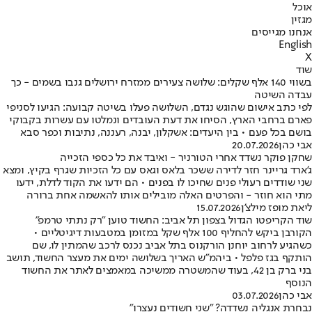
אוכל
מגזין
אנחנו מגייסים
English
X
שוד
בשווי 140 אלף שקלים: שלושה צעירים ממזרח ירושלים גנבו בשמים - כך
עבדה השיטה
לפי כתב אישום שהוגש נגדם, השלושה פעלו בשיטה קבועה: הגיעו לסניפי
פארם ברחבי הארץ, הסיחו את דעת העובדים ונמלטו עם עשרות בקבוקי
בושם בכל פעם • בין היעדים: אשקלון, יבנה, רעננה, נתיבות וכפר סבא
אבי כהן
20.07.2026
שחקן פוקר נשדד אחרי הטורניר - ואיבד את כל כספי הזכייה
ג'ארד גריינר חזר לדירה ששכר בלאס וגאס עם כל הזכיות שגרף בקיץ, ומצא
שני שודדים רעולי פנים שחיכו לו בפנים • הם ידעו את הקוד לדלת, ידעו
מתי הוא חוזר - והפרטים האלה מובילים אותו להאשמה אחת ברורה
ליאת מופז מילצ'ן
15.07.2026
שוד הקריפטו הגדול בצפון תל אביב: החשוד טוען "רק נתתי טרמפ"
הקורבן ביקש להחליף 100 אלף שקל במזומן במטבעות דיגיטליים •
כשהגיע לרחוב יוחנן הורקנוס בתל אביב נכנס לרכב שהמתין לו, שם
הותקף בגז פלפל • ביהמ"ש האריך בשלושה ימים את מעצר החשוד, תושב
בני ברק בן 42, בעוד שהמשטרה ממשיכה במאמצים לאתר את החשוד
הנוסף
אבי כהן
03.07.2026
נבחרת אנגליה נשדדה? "שני חשודים נעצרו"