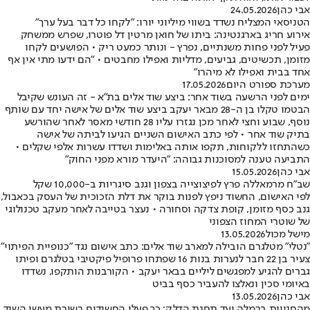
אבי כהן
24.05.2026
הטניסאי המצליח נשדד בשווי מיליוני יורו: "לקחו כל דבר בעל ערך"
אירוע חריג בארגנטינה: ביתו של חואן מרטין דל פוטרו, שפרש ממשחק
פעיל לפני פחות משנתיים, נפרץ - ונותר כמעט ריק • הפושעים לקחו
מזומן, תכשיטים, גביעים, מדליות ואפילו מחבטים • "הם ידעו מתי אין אף
אחד בבית ואפילו לא מיהרו"
מערכת ספורט היום
17.05.2026
ימים לפני הרשעה בשוד אחר: ביצע שוד אלים בת"א - זה העונש שקיבל
הבטמו טקלו בן ה-28 מבאר יעקב ביצע שוד אלים של אישה יחד עם שותף
נוסף, שבוע וחצי לאחר מכן נגזרו עליו 28 חודשי מאסר לאחר שהורשע
בתיק שוד אחר • לפי כתב האישום השניים הגיעו לביתה של אישה
כשהתחזו ללקוחות, תקפו אותה באלימות ושדדו עשרות אלפי שקלים •
התביעה טענה למסוכנות גבוהה: "היעדר מורא מפני החוק"
אבי כהן
15.05.2026
שב"ח מרמאללה פרץ לפיצוצייה בצפון וגנב סיגריות ב-10,000 שקל
לפי האישום, החשוד ניפץ לפנות בוקר את דלת הזכוכית של העסק בכאבול,
גנב כסף מזומן, קופת צדקה וסחורה • נעצר בטייבה לאחר מעקב טכנולוגי
של שוטרי המחוז הצפוני
מישל מכול
13.05.2026
"נטלי" מטלגרם הובילה למארב שוד אלים: כתב אישום נגד "כנופיית הפיתוי"
צעיר בן 22 חבר לנערות בנות 16 שפתחו פרופיל פיקטיבי בטלגרם ופיתו
גברים להגיע למפגשים ליליים בבאר יעקב • הקורבנות הותקפו, נשדדו
באיומי סכין ונאלצו להעביר כסף בביט
אבי כהן
13.05.2026
מהחנויות ברמלה ועד תחנת הדלק: כך פעלו החשודים בשורת מעשי השוד