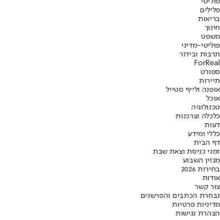
פוליטי
פלילים
בריאות
חינוך
משפט
פוליטי-מדיני
תרבות ובידור
ForReal
ספורט
תיירות
אופנה ולייף סטייל
אוכל
טכנולוגיה
כלכלה וצרכנות
דעות
כללי ומידע
דף הבית
זמני כניסת וצאת שבת
מגזין השבוע
בחירות 2026
אודות
צור קשר
נבחרת הכתבים והפרשנים
מדיניות פרטיות
הצהרת נגישות