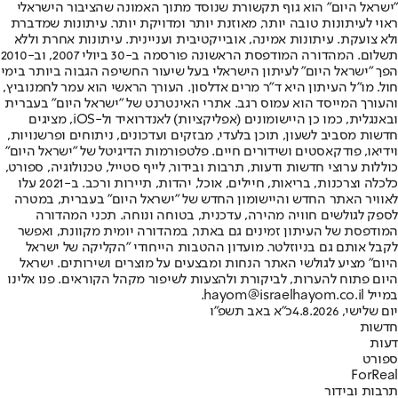
"ישראל היום" הוא גוף תקשורת שנוסד מתוך האמונה שהציבור הישראלי
ראוי לעיתונות טובה יותר, מאוזנת יותר ומדויקת יותר. עיתונות שמדברת
ולא צועקת. עיתונות אמינה, אובייקטיבית ועניינית. עיתונות אחרת וללא
תשלום. המהדורה המודפסת הראשונה פורסמה ב-30 ביולי 2007, וב-2010
הפך "ישראל היום" לעיתון הישראלי בעל שיעור החשיפה הגבוה ביותר בימי
חול. מו"ל העיתון היא ד"ר מרים אדלסון. העורך הראשי הוא עמר לחמנוביץ,
והעורך המייסד הוא עמוס רגב. אתרי האינטרנט של "ישראל היום" בעברית
ובאנגלית, כמו כן היישומונים (אפליקציות) לאנדרואיד ול-iOS, מציגים
חדשות מסביב לשעון, תוכן בלעדי, מבזקים ועדכונים, ניתוחים ופרשנויות,
וידיאו, פודקאסטים ושידורים חיים. פלטפורמות הדיגיטל של "ישראל היום"
כוללות ערוצי חדשות ודעות, תרבות ובידור, לייף סטייל, טכנולוגיה, ספורט,
כלכלה וצרכנות, בריאות, חיילים, אוכל, יהדות, תיירות ורכב. ב-2021 עלו
לאוויר האתר החדש והיישומון החדש של "ישראל היום" בעברית, במטרה
לספק לגולשים חוויה מהירה, עדכנית, בטוחה ונוחה. תכני המהדורה
המודפסת של העיתון זמינים גם באתר, במהדורה יומית מקוונת, ואפשר
לקבל אותם גם בניוזלטר. מועדון ההטבות הייחודי "הקליקה של ישראל
היום" מציע לגולשי האתר הנחות ומבצעים על מוצרים ושירותים. ישראל
היום פתוח להערות, לביקורת ולהצעות לשיפור מקהל הקוראים. פנו אלינו
במייל hayom@israelhayom.co.il.
יום שלישי, 4.8.2026
כ"א באב תשפ"ו
חדשות
דעות
ספורט
ForReal
תרבות ובידור