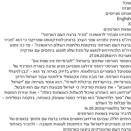
אוכל
מגזין
אנחנו מגייסים
English
X
שואת הארמנים
נתניהו מצהיר לראשונה: "מכיר ברצח העם הארמני"
רה"מ בנימין נתניהו אמר הערב בראיון לפודקאסט אמריקני כי הוא "מכיר
ברצח העם הארמני בתקופת מלחמת העולם הראשונה" • עד כה נמנע
רה"מ הלהתייחס לנושא על מנת שלא לפגוע ביחסים עם טורקיה
מערכת היום
27.08.2025
הסופר הארמני שתומך בישראל: "לטרגדיות אין שפת אם"
הסופר הארמני־רומני ורוז'אן ווסגניאן מגיע ארצה כאורח המרכזי של
פסטיבל הסופרים הבינלאומי, ויודע בדיוק באיזה צד הוא • "כבן לניצולי
הטבח הארמני, אני מבין כמה אקטואלי ורלוונטי עבור ישראל הדיון
בטרגדיות, בהישרדות וביכולת לשרוד", הוא אומר בשיחה עם "ישראל
השבוע" • את טענות טורקיה כי ישראל מבצעת רצח עם הוא מבטל:
"ארדואן הוא האחרון שיכול להעלות האשמות כאלה" • ואת יצירת המופת
שלו "ספר הלחישות" הוא מגדיר כספר שעוסק בשכחה, בנקמה ובסליחה -
על סבלות כל העולם
אריאל בולשטיין
16.05.2024
להכיר עכשיו בשואת הארמנים
הימים הללו, שבהם ארדואן מאשים אותנו ברצח עם ותומך בנאצים של
דורנו, מעניקים לישראל עוד הזדמנות לעשות תשובה - ולהכיר באיחור
ברצח העם שהטורקים ביצעו בארמנים