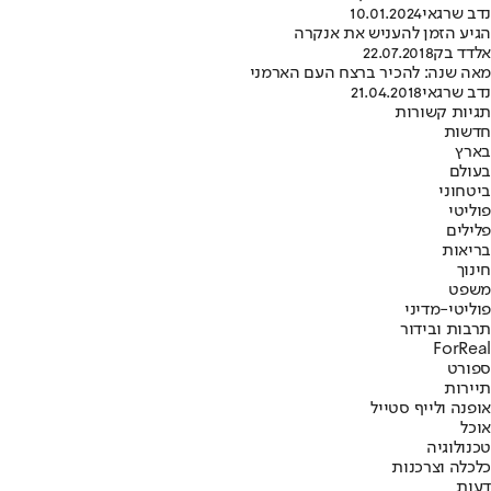
נדב שרגאי
10.01.2024
הגיע הזמן להעניש את אנקרה
אלדד בק
22.07.2018
מאה שנה: להכיר ברצח העם הארמני
נדב שרגאי
21.04.2018
תגיות קשורות
חדשות
בארץ
בעולם
ביטחוני
פוליטי
פלילים
בריאות
חינוך
משפט
פוליטי-מדיני
תרבות ובידור
ForReal
ספורט
תיירות
אופנה ולייף סטייל
אוכל
טכנולוגיה
כלכלה וצרכנות
דעות