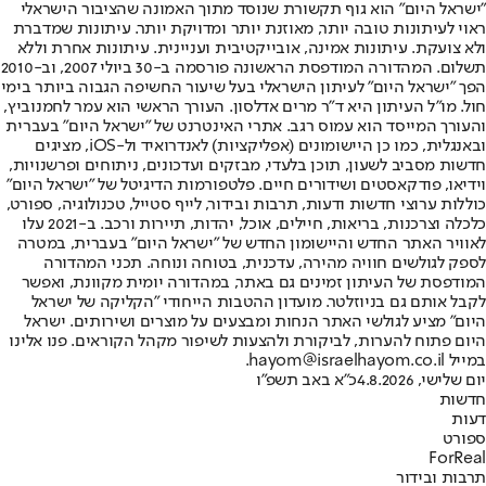
"ישראל היום" הוא גוף תקשורת שנוסד מתוך האמונה שהציבור הישראלי
ראוי לעיתונות טובה יותר, מאוזנת יותר ומדויקת יותר. עיתונות שמדברת
ולא צועקת. עיתונות אמינה, אובייקטיבית ועניינית. עיתונות אחרת וללא
תשלום. המהדורה המודפסת הראשונה פורסמה ב-30 ביולי 2007, וב-2010
הפך "ישראל היום" לעיתון הישראלי בעל שיעור החשיפה הגבוה ביותר בימי
חול. מו"ל העיתון היא ד"ר מרים אדלסון. העורך הראשי הוא עמר לחמנוביץ,
והעורך המייסד הוא עמוס רגב. אתרי האינטרנט של "ישראל היום" בעברית
ובאנגלית, כמו כן היישומונים (אפליקציות) לאנדרואיד ול-iOS, מציגים
חדשות מסביב לשעון, תוכן בלעדי, מבזקים ועדכונים, ניתוחים ופרשנויות,
וידיאו, פודקאסטים ושידורים חיים. פלטפורמות הדיגיטל של "ישראל היום"
כוללות ערוצי חדשות ודעות, תרבות ובידור, לייף סטייל, טכנולוגיה, ספורט,
כלכלה וצרכנות, בריאות, חיילים, אוכל, יהדות, תיירות ורכב. ב-2021 עלו
לאוויר האתר החדש והיישומון החדש של "ישראל היום" בעברית, במטרה
לספק לגולשים חוויה מהירה, עדכנית, בטוחה ונוחה. תכני המהדורה
המודפסת של העיתון זמינים גם באתר, במהדורה יומית מקוונת, ואפשר
לקבל אותם גם בניוזלטר. מועדון ההטבות הייחודי "הקליקה של ישראל
היום" מציע לגולשי האתר הנחות ומבצעים על מוצרים ושירותים. ישראל
היום פתוח להערות, לביקורת ולהצעות לשיפור מקהל הקוראים. פנו אלינו
במייל hayom@israelhayom.co.il.
יום שלישי, 4.8.2026
כ"א באב תשפ"ו
חדשות
דעות
ספורט
ForReal
תרבות ובידור