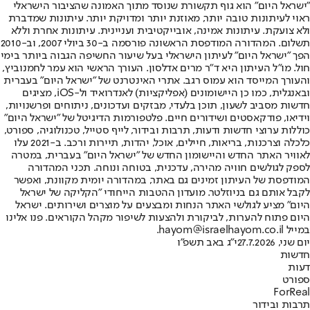
"ישראל היום" הוא גוף תקשורת שנוסד מתוך האמונה שהציבור הישראלי
ראוי לעיתונות טובה יותר, מאוזנת יותר ומדויקת יותר. עיתונות שמדברת
ולא צועקת. עיתונות אמינה, אובייקטיבית ועניינית. עיתונות אחרת וללא
תשלום. המהדורה המודפסת הראשונה פורסמה ב-30 ביולי 2007, וב-2010
הפך "ישראל היום" לעיתון הישראלי בעל שיעור החשיפה הגבוה ביותר בימי
חול. מו"ל העיתון היא ד"ר מרים אדלסון. העורך הראשי הוא עמר לחמנוביץ,
והעורך המייסד הוא עמוס רגב. אתרי האינטרנט של "ישראל היום" בעברית
ובאנגלית, כמו כן היישומונים (אפליקציות) לאנדרואיד ול-iOS, מציגים
חדשות מסביב לשעון, תוכן בלעדי, מבזקים ועדכונים, ניתוחים ופרשנויות,
וידיאו, פודקאסטים ושידורים חיים. פלטפורמות הדיגיטל של "ישראל היום"
כוללות ערוצי חדשות ודעות, תרבות ובידור, לייף סטייל, טכנולוגיה, ספורט,
כלכלה וצרכנות, בריאות, חיילים, אוכל, יהדות, תיירות ורכב. ב-2021 עלו
לאוויר האתר החדש והיישומון החדש של "ישראל היום" בעברית, במטרה
לספק לגולשים חוויה מהירה, עדכנית, בטוחה ונוחה. תכני המהדורה
המודפסת של העיתון זמינים גם באתר, במהדורה יומית מקוונת, ואפשר
לקבל אותם גם בניוזלטר. מועדון ההטבות הייחודי "הקליקה של ישראל
היום" מציע לגולשי האתר הנחות ומבצעים על מוצרים ושירותים. ישראל
היום פתוח להערות, לביקורת ולהצעות לשיפור מקהל הקוראים. פנו אלינו
במייל hayom@israelhayom.co.il.
יום שני, 27.7.2026
י"ג באב תשפ"ו
חדשות
דעות
ספורט
ForReal
תרבות ובידור