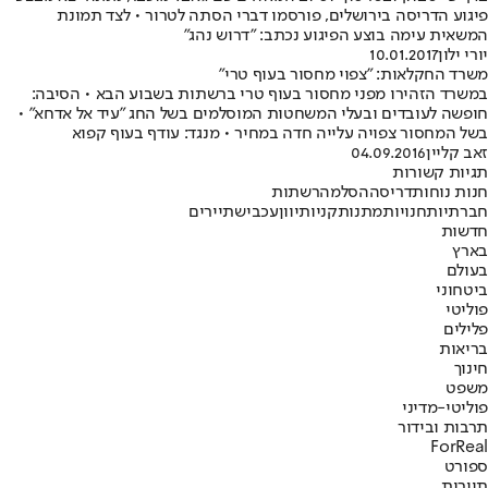
פיגוע הדריסה בירושלים, פורסמו דברי הסתה לטרור • לצד תמונת
המשאית עימה בוצע הפיגוע נכתב: "דרוש נהג"
יורי ילון
10.01.2017
משרד החקלאות: "צפוי מחסור בעוף טרי"
במשרד הזהירו מפני מחסור בעוף טרי ברשתות בשבוע הבא • הסיבה:
חופשה לעובדים ובעלי המשחטות המוסלמים בשל החג "עיד אל אדחא" •
בשל המחסור צפויה עלייה חדה במחיר • מנגד: עודף בעוף קפוא
זאב קליין
04.09.2016
תגיות קשורות
חנות נוחות
דריסה
הסלמה
רשתות
חברתיות
חנויות
מתנות
קניות
יוון
עכביש
תיירים
חדשות
בארץ
בעולם
ביטחוני
פוליטי
פלילים
בריאות
חינוך
משפט
פוליטי-מדיני
תרבות ובידור
ForReal
ספורט
תיירות