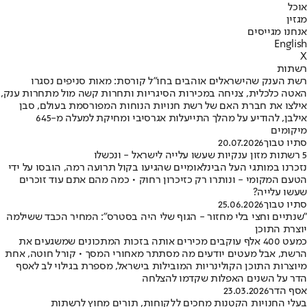
אוכל
מגזין
אנחנו מגייסים
English
X
רשתות
רשת הענק שהישראלים אוהבים בחו"ל קורסת: מאות סניפים נסגרו
האטה כלכלית, צניחה במכירות הסיגריות ותחרות קשה מול מתחרות ענק,
אילצו את חברת האם של רשת חנויות הנוחות המפורסמת בעולם, סבן
אילבן, להודיע על מהלך התייעלות אגרסיבי ומחיקת למעלה מ-645
מיקומים
סתיו טבוך
20.07.2026
5 רשתות מזון ענקיות שעשו עלייה לישראל - ונכשלו
נזכרנו במותגי העל הבינלאומיים שהגיעו בקול תרועה רמה, הובסו על ידי
הטעם המקומי - ונותרו רק כזיכרון רחוק • כמה מהם אתם עוד זוכרים
שעשו עלייה?
סתיו טבוך
25.06.2026
"שנתיים וחצי בלי מחזור - הגוף שלי היה בסטרס": המחיר הכבד ששילמה
יוצרת התוכן
כמעט 400 אלף עוקבים מכירים אותה בזכות המתכונים שמשגעים את
הרשת, אבל מעטים יודעים מה מסתתר מאחורי המסך • קורל חוטה, אחת
מיוצרות התוכן הקולינריות המובילות בישראל, מספרת בגילוי לב לאסף
הדר על השנים האפלות שקדמו להצלחה
אסף הדר
23.03.2026
בעלי החנויות הקטנות מחכים ללקוחות, תורים מחוץ לרשתות