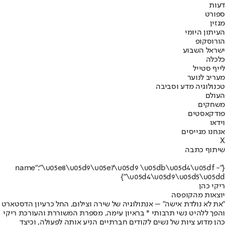
דעות
ספורט
מגזין
העיתון היומי
הורוסקופ
ישראל השבוע
כלכלה
לייף סטייל
מעריב לנוער
טכנולוגיה מדע וסביבה
העולם
משחקים
פודקאסטים
וידאו
אנחנו מגייסים
X
שיתוף כתבה
{"name":"\u05e8\u05d9\u05e7\u05d9 \u05db\u05d4\u05df -
\u05d4\u05d9\u05d5\u05dd"}
ריקי כהן
יוצאות מהקופסה
"את לא נולדת אישה" – אנתולוגיה של שירה וצילום, החל כרעיון הדסטארט
והפך ללהיט נשי תרבותי * בראיון עימה, מספרת המשוררת והעורכת ריקי
כהן מדוע ציות של נשים לקודים חברתיים הניע אותה לפעולה, וכיצד