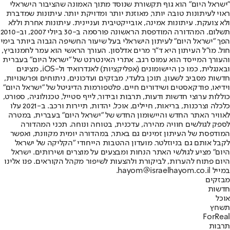
"ישראל היום" הוא גוף תקשורת שנוסד מתוך האמונה שהציבור הישראלי
ראוי לעיתונות טובה יותר, מאוזנת יותר ומדויקת יותר. עיתונות שמדברת
ולא צועקת. עיתונות אמינה, אובייקטיבית ועניינית. עיתונות אחרת וללא
תשלום. המהדורה המודפסת הראשונה פורסמה ב-30 ביולי 2007, וב-2010
הפך "ישראל היום" לעיתון הישראלי בעל שיעור החשיפה הגבוה ביותר בימי
חול. מו"ל העיתון היא ד"ר מרים אדלסון. העורך הראשי הוא עמר לחמנוביץ,
והעורך המייסד הוא עמוס רגב. אתרי האינטרנט של "ישראל היום" בעברית
ובאנגלית, כמו כן היישומונים (אפליקציות) לאנדרואיד ול-iOS, מציגים
חדשות מסביב לשעון, תוכן בלעדי, מבזקים ועדכונים, ניתוחים ופרשנויות,
וידיאו, פודקאסטים ושידורים חיים. פלטפורמות הדיגיטל של "ישראל היום"
כוללות ערוצי חדשות ודעות, תרבות ובידור, לייף סטייל, טכנולוגיה, ספורט,
כלכלה וצרכנות, בריאות, חיילים, אוכל, יהדות, תיירות ורכב. ב-2021 עלו
לאוויר האתר החדש והיישומון החדש של "ישראל היום" בעברית, במטרה
לספק לגולשים חוויה מהירה, עדכנית, בטוחה ונוחה. תכני המהדורה
המודפסת של העיתון זמינים גם באתר, במהדורה יומית מקוונת, ואפשר
לקבל אותם גם בניוזלטר. מועדון ההטבות הייחודי "הקליקה של ישראל
היום" מציע לגולשי האתר הנחות ומבצעים על מוצרים ושירותים. ישראל
היום פתוח להערות, לביקורת ולהצעות לשיפור מקהל הקוראים. פנו אלינו
במייל hayom@israelhayom.co.il.
מבזקים
חדשות
אוכל
תשחץ
ForReal
תרבות