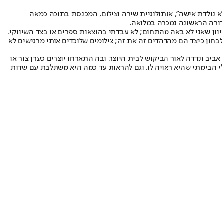
א נולדת אישה", אנתולוגיית שירה וצילום, המכנסת בתוכה כמאה
יוון שאני לא באה מהתחום; לא עבדתי בהוצאות ספרים או בצד השיווקי.
בחון כיצד הם מהדהדים זה את זה; צילומים שלוכדים אותי מרגישים לא
סדרת ערבים שאצרה יחד עם המשוררת טל ניצן החל מ-2013 שהתחילה ב-"אוזןבר" בתל אביב ונדדה לאור הביקוש לבית היוצר, ובה התארחו יוצרים כערן צור או
לי הבימתי שהיא ראויה לו, וגם להראות עד כמה היא משתלבת עם שדות