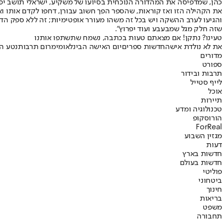
כהן, שמדפיסה את המהדורה הנוכחית בסיועו של משקיע, ישראלי תושב יפן
את הקהילה הזו ואז קוראות, שהספר הפך חשוב עבורן, דחפו לקדם אותו ואפ
והגיעו לערב ההשקה ויש בכל זה משהו מעורר אופטימיות; זה ללא ספק הדב
שזה חלק מגל שמבעבע ועוד יפרוץ".
טעינו? נתקן! אם מצאתם טעות בכתבה, נשמח שתשתפו אותנו
את לא נולדת אישה
חדשות ספרים
יום האישה הבינלאומי
מרום תרבות
נטע הל
מדורים
ספורט
תרבות ובידור
לייף סטייל
אוכל
תיירות
טכנולוגיה ומדע
הורוסקופ
ForReal
מגזין השבוע
דעות
חדשות בארץ
חדשות בעולם
פוליטי
ביטחוני
חינוך
בריאות
משפט
תחבורה