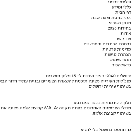
פוליטי-מדיני
כללי ומידע
דף הבית
זמני כניסת וצאת שבת
מגזין השבוע
בחירות 2026
אודות
צור קשר
נבחרת הכתבים והפרשנים
מדיניות פרטיות
הצהרת נגישות
תנאי שימוש
כדאי
להכיר
ירושלים 2040: העיר נערכת ל- 1.5 מליון תושבים
מנכ"לית העירייה מציגה תוכנית להשארת הצעירים ובניית עתיד הדור הבא
בשיתוף עיריית ירושלים
חלון ההזדמנויות בכפר גנים נסגר
קבוצת אלמוג מציגה את פרויקט MALA: מגדלי הפרימיום האחרונים בפתח תקווה
בשיתוף קבוצת אלמוג
כך תחסכו בחשמל בלי להזיע