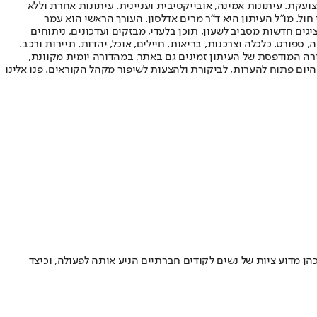
ועקת. עיתונות אמינה, אובייקטיבית ועניינית. עיתונות אחרת וללא
עור החשיפה הגבוה ביותר בימי חול. מו"ל העיתון היא ד"ר מרים אדלסון. העורך הראשי הוא עמר
 והעורך המייסד הוא עמוס רגב. אתרי האינטרנט של "ישראל היום" בעברית ובאנגלית, כמו כן היישומונים (אפליקציות) לאנדרואיד ול-iOS, מציגים חדשות מסביב לשעון, תוכן בלעדי, מבזקים ועדכונים, ניתוחים
, ספורט, כלכלה וצרכנות, בריאות, חיילים, אוכל, יהדות, תיירות ורכב.
דורה המודפסת של העיתון זמינים גם באתר, במהדורה יומית מקוונת,
היום פתוח להערות, לביקורת ולהצעות לשיפור מקהל הקוראים. פנו אלינו
הן מדוע ציות של נשים לקודים חברתיים הניע אותה לפעולה, וכיצד