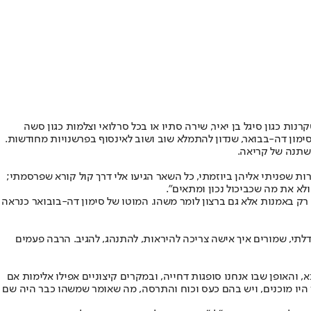
ות כגון סיגל בן יאיר, שירה סתיו או בכל סרלואי וצלמות כגון סשה
סימון דה-בבואר, שנדון להתמלא שוב ושוב לאינסוף בפרשנויות מחודשות.
משתנה של קריאה.
רות שפניתי אליהן ביוזמתי, כל השאר הגיעו אלי דרך קול קורא שפרסמתי;
לא את מה שכביכול נכון ומתאים".
ק באמנות אלא גם ברצון לומר משהו. המוטו של סימון דה-בובואר כנראה
לתי, שמורים איך אישה צריכה להיראות, להתנהג, להגיב. הרבה פעמים
, והאופן שבו אנחנו סופגות דחייה, ובמקרים קיצוניים אפילו אלימות אם
היו מוכנים, ויש בהם כעס וכוח והתרסה, מה שאומר שמשהו כבר היה שם