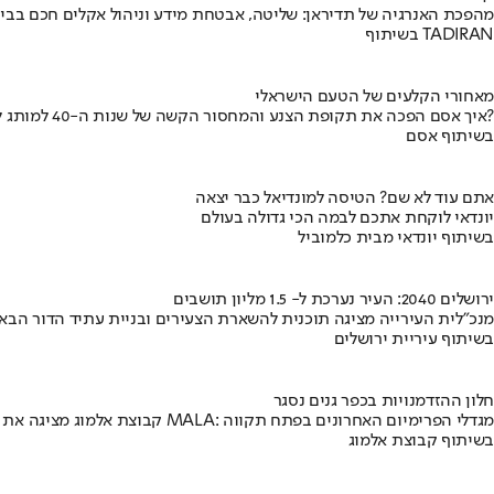
מהפכת האנרגיה של תדיראן: שליטה, אבטחת מידע וניהול אקלים חכם בבי
בשיתוף TADIRAN
מאחורי הקלעים של הטעם הישראלי
איך אסם הפכה את תקופת הצנע והמחסור הקשה של שנות ה-40 למותג לאומי?
בשיתוף אסם
אתם עוד לא שם? הטיסה למונדיאל כבר יצאה
יונדאי לוקחת אתכם לבמה הכי גדולה בעולם
בשיתוף יונדאי מבית כלמוביל
ירושלים 2040: העיר נערכת ל- 1.5 מליון תושבים
מנכ"לית העירייה מציגה תוכנית להשארת הצעירים ובניית עתיד הדור הבא
בשיתוף עיריית ירושלים
חלון ההזדמנויות בכפר גנים נסגר
קבוצת אלמוג מציגה את פרויקט MALA: מגדלי הפרימיום האחרונים בפתח תקווה
בשיתוף קבוצת אלמוג