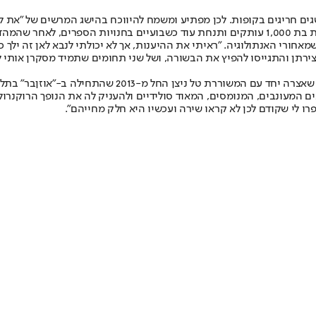
ישגים חריגים בקופות. לכן מפתיע ומשמח להיווכח בהישג המרשים של "את ל
כרה במלואה.
חורי האנתולוגיה. "ראיתי את ההיענות, אך לא יכולתי לנבא לאן זה ילך כ
צירתן והתגייסו להפיץ את הבשורה, ושל שני תחומים שתמיד מסקרן אותי ל
כהן התנסתה בעבר בשילוב בין שירה וצילום ב"שירה בלילה", 
ים המעונבים, המנומסים, המאוד סולידיים ולהעניק לה את הנופך הרוקנרו
רו לי שקודם לכן לא קראו שירה ועכשיו היא חלק מחייהם".