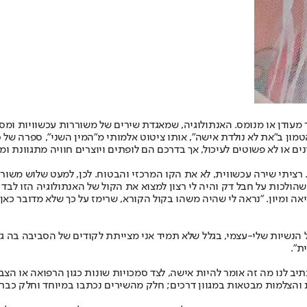
מעודן או מנומס. האנתולוגיה, שמאגדת שירים של משוררות עכשוויות ומסקרנ
טמון ב"את לא נולדת אישה", אותו ציטוט אלמותי מ"המין השני", ספרה של 
ם או לא פשוטים לעיכול, אך בדרכם הם לופתים ויוצרים חוויה מתגוונת ו
ן. רציתי שירה עכשווית, לא את הקו המרכזי והבטוח. לכן, למעט שלוש משור
הולכות על חבל דק והיה לי רצון למצוא את הקול של האנתולוגיה הזו לבד ו
מיון. "נראה לי שהיה משהו בקול הקורא, שרימז על כך שלא מדובר כאן ר
 הנשיות שלי-עצמי, בגלל שלא תמיד אני מצייתת לקודים של הסביבה בה גד
ת".
יב לנו מה זה אומר להיות אישה, לצד סמכויות שונות כגון הרפואה או הצבא
והצלמות מבטאות במגוון דרכים; חלק מהשירים נכתבו במיוחד וחלק כבר 