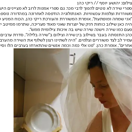
צילום: יהושע יוסף // ריקי כהן
ספרי שירה לא נוטים להפוך לרבי מכר. גם ספרי אמנות לרוב לא מציינים ה
משוררות וצלמות עכשוויות. האנתולוגיה הודפסה לאחרונה במהדורה נוספת בת 1,000 עותקים ותנחת עוד כשבועיים בחנויות הספרים, לאחר שהמהדורה הראשונה נמ
"אני שמחה ומופתעת", אומרת המשוררת והעורכת ריקי כהן, הכוח המניע שמא
היה כאן שילוב כוחות חזק של יוצרות שאני מאוד מעריכה, שתרמו ממיטב י
פעם כמו שירה וישנה שירה שיש בה איכות צילומית ממש".
עמיר לב לצד משוררים וצלמים. "היה לשתינו רצון לשלוף את השירה מהערב
אחרים", אומרת כהן. "פנו אלי כמה וכמה אנשים שהתארחו בערבים הלו וסיפ