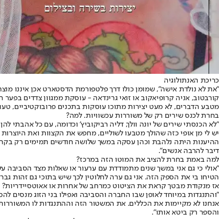
כריכת האנתולוגיה
"את לא נולדת אישה", שמומן כולו דרך פלטפורמת הדסטארט אכן איננו מוצר 
קורבטוב, אניה קרופיאקוב או זואי גרינדאה - עוסקת ממגוון צדדים בפער ה
מטבע הדברים, לא מעט יצירות מתוכו עוסקות בתכנים פרובוקטיביים, טעוני
בחרת לכנס שירים רק של משוררות עכשוויות. למה?
"לא הכנסתי שירים של יונה וולך, דליה רביקוביץ' וכדומה, עם כל אהבתי לה
יש לי מן אופי כזה שהולך מטבעו לשוליים, מחפש את הקצוות ואת היוצרות ש
ההיענות היתה נלהבת וכהן עסקה במשך שלושה חודשים תמימים רק בקריאה ו
דיבר להרבה אנשים".
למה באמת בחרת להציב את המוטו הזה במרכז?
"אולי כי גם אני במשך שנים מתמודדת עם ערעור או שאלות מצד הסביבה על
הטיחו בי את הספק הזה. אני גם ערה לחלוטין לכך שיש בתוכי גם זהות גברי
אז מנקודת מבטך קראת את הציטוט כמרחב של אחרות או אאוטסיידריות?
"והתנגדות במיוחד לאופן שבו החברה והסביבה ואפילו בני הזוג מנסים להכת
אנחנו לא מקיימות את הכללים. את המשטור הזה וההתנגדות לו המשוררות 
והספר רק ביטא אותו".