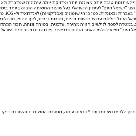
לעיתונות טובה יותר, מאוזנת יותר ומדויקת יותר. עיתונות שמדברת ולא צ
שלום. המהדורה המודפסת הראשונה פורסמה ב-30 ביולי 2007, וב-2010 הפך "ישראל היום" לעיתון הישראלי בעל שי
לחמנוביץ,
ל היום" כוללות ערוצי חדשות ודעות, תרבות ובידור, לייף סטייל, טכנולוגיה
ברית, במטרה לספק לגולשים חוויה מהירה, עדכנית, בטוחה ונוחה. תכני המה
ל היום" מציע לגולשי האתר הנחות ומבצעים על מוצרים ושירותים. ישראל 
והפך ללהיט נשי תרבותי * בראיון עימה, מספרת המשוררת והעורכת ריקי כ