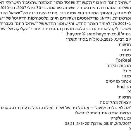
"ישראל היום" הוא גוף תקשורת שנוסד מתוך האמונה שהציבור הישראלי ראוי 
ת
ופרשנויות, וידיאו, פודקאסטים ושידורים חיים. פלטפורמות הדיגיטל של "ישרא
ב-2021 עלו לאוויר האתר החדש והיישומון החדש של "ישראל היום" בע
ואפשר לקבל אותם גם בניוזלטר. מועדון ההטבות הייחודי "הקליקה של ישרא
במייל hayom@israelhayom.co.il.
יום רביעי, 10.6.2026
כ"ה בסיון תשפ"ו
חדשות
דעות
ספורט
ForReal
תרבות ובידור
אוכל
מגזין
אנחנו מגייסים
English
X
חדשות
יוצאות מהקופסה
"את לא נולדת אישה" – אנתולוגיה של שירה וצילום, החל כרעיון הדסטארט 
הרשת הפכה את הספר לוויראלי
נטע הלפרין
2/3/2017, 08:17
,עודכן
2/3/2017, 08:21
0