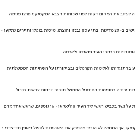
ה לעזוב את המקום דקות לפני שכוחות הצבא המקסיקני פרצו פנימה
הצבא המקסיקני חיסל אתמול את ״אל מנצ׳ו״, שוטר לשעבר שהפך למנהיג אחד הקרטלים החזקים במקסיקו • תוך שעות פרץ גל נקמה: 252 חסימות כבישים ב-20 מדינות, בתי עסק נבזזו והוצתו, טיסות בוטלו ותיירים נתקעו •
ואוטובוסים ברחבי העיר פוארטו ולארטה
 נודע בהתנגדותו לאלימות הקרטלים ובביקורתו על השחיתות הממשלתית
רות ירידה בתפיסות הפנטניל הממשל מגביר נוכחות צבאית בגבול
20 גופות אותרו במדינה סינלואה בצפון מערב מקסיקו • משרד התובע הכללי במדינה הודיע כי ארבעה מהקורבנות נמצאו ערופי ראש וגופותיהם תלויות על גשר בכביש ראשי ליד העיר קוליאקאן • 16 נוספים, שראש אחד מהם
סיקו, אך הממשל לא הוריד מהפרק את האפשרות לפעול באופן חד-צדדי •