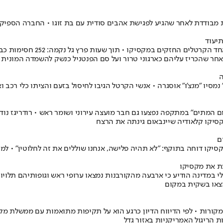
ת מבודדת לאחר שהגיע לפגישת אהבים סודית עם בת זוגו • החברה הספיק
חר שהכריז עליהם כארגוני טרור ועל סם הפנטניל כנשק להשמדה המונית
ה
מסיו "מנצ'ו" אוסגרה • אנשי הקרטל הגיבו לחיסול בזעם והציתו כלי רכב 
 "יום המתים" במתקפה נפצעו גם חבר מועצה עירוני ושומר ראש • רודריגז
קסיקו קלאודיה שיינבאום גינתה את הרצח
ם
סיקו דוחה בתוקף: "לא תהיה פלישה, אנחנו שוללים את זה לחלוטין" • למ
עת את מקסיקו
מצאו בשקית במקום
קורות • לפי הדיווח הדיון כרגע הוא על תקיפות מתואמות עם ממשלת מק
 הריגול האמריקניות באזור גדל