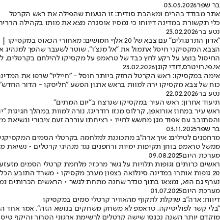
בר שפר
03.05.2026
אתר מבודד בהרים ומאהבת סודית: זו הטעות שהפילה את ראש הקרטל
כלי תקשורת במדינה דיווחו כי נמסיו אוסגרה מצא את מותו בקהילה הררי
נטע בר
23.02.2026
"אדון התרנגולים" עם צבא של 20 אלף חמושים: מאחורי הכאוס במקסיקו | תיעוד
החיסול בוצע על רקע לחץ כבד של טראמפ על מקסיקו להילחם בקרטלים, לא
אי.פי
,
רויטרס
,
דודי קוגן
23.02.2026
אימה במקסיקו: ראש הקרטל החזק ביותר חוסל - "חייליו" שרפו את המדינ
כוח של צבא מקסיקו ירה למוות בראש ארגון הפשע "חליסקו - הדור החדש" נ
נטע בר
22.02.2026
תיעוד אחרון: ראש העיר במקסיקו שנרצח ב"יום המתים"
ראש עיר במחוז אורואפן, קרלוס מנזו רודריגז, נורה למוות במהלך חגיגות
והסתובב עם אפוד מגן מחשש לחייו • רציחתו עוררה זעם ציבורי ונשיאת מ
בר שפר
03.11.2025
מרחפנים לטילים: איך ארה"ב מתכוננת למלחמה בקרטלי הסמים המקסיקני
ממשל טראמפ בוחן תקיפות ימיות ורחפנים נגד מנהיגי קרטלים • נשיאת מק
מערכת היום
09.08.2025
ראשים כרותים וגופות תלויות על גשר מרכזי: מלחמת קרטלי הסמים מזעז
נערף גם הוא, נמצאו בתוך טנדר שחנה מתחת לגשר • הראשים הכרותים נ
מערכת היום
01.07.2025
דיווח: ארה"ב שוקלת לתקוף מהאוויר קרטלי סמים במקסיקו
"בלי קשר לפוליטיקה, טראמפ לא משחק משחקים בנושא הזה", אמר אחד המ
מוקדם יותר השנה נכנסו שישה קרטלים לרשימת ארגוני הטרור והיקף טיסות