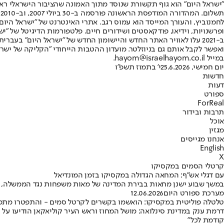
"ישראל היום" הוא גוף תקשורת שנוסד מתוך האמונה שהציבור הישראלי ראוי 
ת
ופרשנויות, וידיאו, פודקאסטים ושידורים חיים. פלטפורמות הדיגיטל של "ישרא
ב-2021 עלו לאוויר האתר החדש והיישומון החדש של "ישראל היום" בע
ואפשר לקבל אותם גם בניוזלטר. מועדון ההטבות הייחודי "הקליקה של ישרא
במייל hayom@israelhayom.co.il.
יום חמישי, 25.6.2026
י' בתמוז תשפ"ו
חדשות
דעות
ספורט
ForReal
תרבות ובידור
אוכל
מגזין
אנחנו מגייסים
English
X
קרטלי הסמים במקסיקו
עם דגלי אש"ף: המחאה הגדולה במקסיקו בזמן המונדיאל
במשך שבוע ישנן מחאות בבירת המדינה של מאות משפחות נגד הממשלה, בטענה לכך שמעל 130 אלף איש "נעלמו" • במקביל, ב"גארדיאן" מדווחים על כ-200 פורעים שניס
מערכת ספורט היום
12.06.2026
טלטלה פוליטית במקסיקו: הואשמו בקשרים לקרטל סמים - והתפטרו מתפ
דרמת ענק במדינת סינלואה: מושל המחוז וראש העיר קוליאקאן הודיעו על 
קודמת לכל"