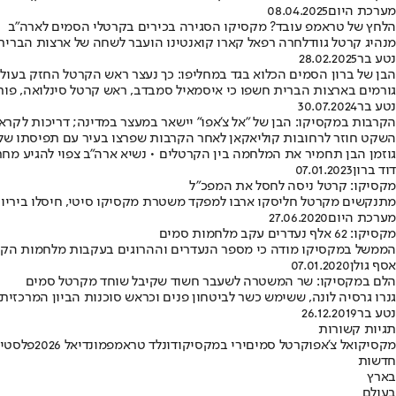
מערכת היום
08.04.2025
הלחץ של טראמפ עובד? מקסיקו הסגירה בכירים בקרטלי הסמים לארה"ב
מנהיג קרטל גוודלחרה רפאל קארו קואנטינו הועבר לשחה של ארצות הברית
נטע בר
28.02.2025
הבן של ברון הסמים הכלוא בגד במחליפו: כך נעצר ראש הקרטל החזק בעול
גורמים בארצות הברית חשפו כי איסמאיל סמבדב, ראש קרטל סינלואה, פותה
נטע בר
30.07.2024
הקרבות במקסיקו: הבן של "אל צ'אפו" יישאר במעצר במדינה; דריכות לקראת
גוזמן הבן תחמיר את המלחמה בין הקרטלים • נשיא ארה"ב צפוי להגיע מח
דוד ברון
07.01.2023
מקסיקו: קרטל ניסה לחסל את המפכ"ל
מתנקשים מקרטל חליסקו ארבו למפקד משטרת מקסיקו סיטי, חיסלו ביריות
מערכת היום
27.06.2020
מקסיקו: 62 אלף נעדרים עקב מלחמות סמים
הממשל במקסיקו מודה כי מספר הנעדרים וההרוגים בעקבות מלחמות הקרטל
אסף גולן
07.01.2020
הלם במקסיקו: שר המשטרה לשעבר חשוד שקיבל שוחד מקרטל סמים
גנרו גרסיה לונה, ששימש כשר לביטחון פנים וכראש סוכנות הביון המרכזית
נטע בר
26.12.2019
תגיות קשורות
מקסיקו
אל צ'אפו
קרטל סמים
ירי במקסיקו
דונלד טראמפ
מונדיאל 2026
פלסטינ
חדשות
בארץ
בעולם