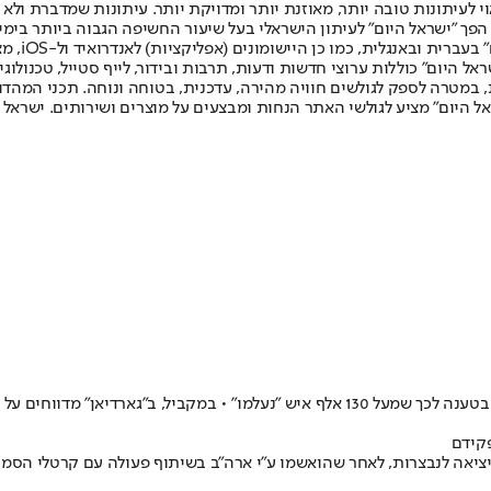
לעיתונות טובה יותר, מאוזנת יותר ומדויקת יותר. עיתונות שמדברת ולא צ
שלום. המהדורה המודפסת הראשונה פורסמה ב-30 ביולי 2007, וב-2010 הפך "ישראל היום" לעיתון הישראלי בעל שי
לחמנוביץ,
ל היום" כוללות ערוצי חדשות ודעות, תרבות ובידור, לייף סטייל, טכנולוגיה
ברית, במטרה לספק לגולשים חוויה מהירה, עדכנית, בטוחה ונוחה. תכני המה
ל היום" מציע לגולשי האתר הנחות ומבצעים על מוצרים ושירותים. ישראל 
ו להיכנס לאצטדיון והתעמתו עם שוטרים
קידם
יציאה לנבצרות, לאחר שהואשמו ע"י ארה"ב בשיתוף פעולה עם קרטלי הסמים