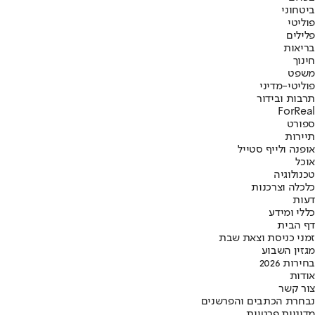
ביטחוני
פוליטי
פלילים
בריאות
חינוך
משפט
פוליטי-מדיני
תרבות ובידור
ForReal
ספורט
תיירות
אופנה ולייף סטייל
אוכל
טכנולוגיה
כלכלה וצרכנות
דעות
כללי ומידע
דף הבית
זמני כניסת וצאת שבת
מגזין השבוע
בחירות 2026
אודות
צור קשר
נבחרת הכתבים והפרשנים
מדיניות פרטיות