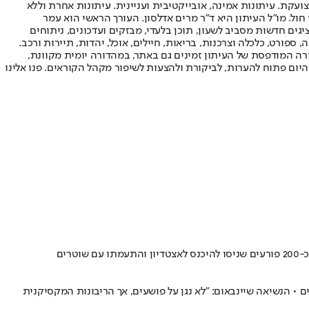
ועקת. עיתונות אמינה, אובייקטיבית ועניינית. עיתונות אחרת וללא
עור החשיפה הגבוה ביותר בימי חול. מו"ל העיתון היא ד"ר מרים אדלסון. העורך הראשי הוא עמר
 והעורך המייסד הוא עמוס רגב. אתרי האינטרנט של "ישראל היום" בעברית ובאנגלית, כמו כן היישומונים (אפליקציות) לאנדרואיד ול-iOS, מציגים חדשות מסביב לשעון, תוכן בלעדי, מבזקים ועדכונים, ניתוחים
, ספורט, כלכלה וצרכנות, בריאות, חיילים, אוכל, יהדות, תיירות ורכב.
דורה המודפסת של העיתון זמינים גם באתר, במהדורה יומית מקוונת,
היום פתוח להערות, לביקורת ולהצעות לשיפור מקהל הקוראים. פנו אלינו
 • הנשיאה שיינבאום: "לא נגן על פושעים, אך הריבונות המקסיקנית