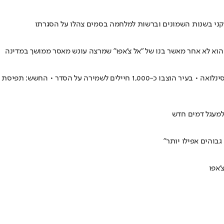
יקני בשנות השמונים וברשות למלחמה בסמים צהלו על הסגרתו
הוא לא אחר מאשר בנו של "אל צ'אפו" שמרצה עונש מאסר ממושך במדינה
השקט חוזר לרחובות קוליאקאן לאחר הקרבות שפרצו בעיר עם תפיסתו של אובידיו גוזמן-לופס, שבהם נהרגו 10 חיילים ו-19 חמושים מקרטל הסמים סינלואה • בעיר הוצבו כ-1,000 חיילים לשמירה על הסדר • החשש: תפיסת
למעגל דמים חדש
והים אפילו יותר"
'אפו