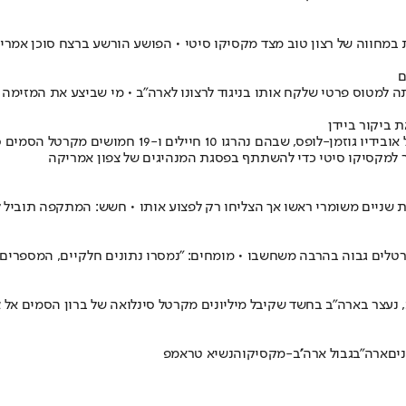
 במחווה של רצון טוב מצד מקסיקו סיטי • הפושע הורשע ברצח סוכן אמר
ם
 למטוס פרטי שלקח אותו בניגוד לרצונו לארה"ב • מי שביצע את המזימה 
 ביקור ביידן
ר למקסיקו סיטי כדי להשתתף בפסגת המנהיגים של צפון אמריקה
 שניים משומרי ראשו אך הצליחו רק לפצוע אותו • חשש: המתקפה תוביל 
ים גבוה בהרבה משחשבו • מומחים: "נמסרו נתונים חלקיים, המספרים גב
, נעצר בארה"ב בחשד שקיבל מיליונים מקרטל סינלואה של ברון הסמים אל צ
ים
ארה"ב
גבול ארה''ב-מקסיקו
הנשיא טראמפ