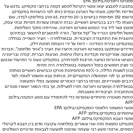
פוארטו וייארטה,צילום: EPA
בתגובה למבצע יצאו אנשי הקרטל למסע נקמה ברחבי מקסיקו, בדגש על
מדינת חליסקו, מעוזו של הארגון ובסיס כוחו. לפי הרשויות במקסיקו,
נרשמו 252 חסימות כבישים ב-20 מדינות, 65 מהן בחליסקו לבדה, שם
הוצתו כלי רכב בכבישים ראשיים, נבזזו והוצתו עשרות חנויות ובתי עסק,
ופוצץ גשר ליד עיר הנופש פוארטו ויארטה, שהייתה מוקד האלימות.
מושל חליסקו הכריז על ״קוד אדום״, הורה לתושבים להישאר בבתיהם
והשבית את התחבורה הציבורית, ובגואדלחרה - העיר השנייה בגודלה
במקסיקו ובירת המדינה - דווח על ירי והצתת תחנת דלק.
תיירים שנתקעו בפוארטו ויארטה תיארו את העיר כ״אזור מלחמה״, חברות
תעופה אמריקניות וקנדיות ביטלו טיסות, וארצות הברית, קנדה ובריטניה
הוציאו אזהרות נסיעה חריגות לאזרחיהן. במקסיקו טענו כי התיעוד שנטען
כי מציג חמושים בנמל התעופה בגואדלחרה היה מזויף.
נכון לשעות הלילה, כ-90% מהחסימות פורקו וכבישים ראשיים נפתחו
מחדש, כך לפי הממשלה המקסיקנית, וכוחות צבא ומשמר לאומי, לצד
רכבים משוריינים, נפרסו ברחבי האזורים שנפגעו. נמלי התעופה
בגואדלחרה ופוארטו ויארטה חזרו לפעילות, אך בתי הספר ישארו סגורים
והתחבורה הציבורית מושבתת.
כוחות משטרה מיוחדים שנפרסו כדי להתמודד עם מסע הנקמה,צילום:
AFP
אנשי המשמר הלאומי המקסיקני,צילום: EPA
עימותים במקסיקו,צילום: AFP
אנשי הצבא המקסיקני,צילום: AFP
מקסיקו נמצאת מזה שני עשורים במלחמה עקובה מדם בין הצבא לקרטלי
הסמים, ארגוני פשע רבי עוצמה שהפכו למעשה לצבאות פרטיים השולטים