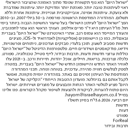
"ישראל היום" הוא גוף תקשורת שנוסד מתוך האמונה שהציבור הישראלי
ראוי לעיתונות טובה יותר, מאוזנת יותר ומדויקת יותר. עיתונות שמדברת
ולא צועקת. עיתונות אמינה, אובייקטיבית ועניינית. עיתונות אחרת וללא
תשלום. המהדורה המודפסת הראשונה פורסמה ב-30 ביולי 2007, וב-2010
הפך "ישראל היום" לעיתון הישראלי בעל שיעור החשיפה הגבוה ביותר בימי
חול. מו"ל העיתון היא ד"ר מרים אדלסון. העורך הראשי הוא עמר לחמנוביץ,
והעורך המייסד הוא עמוס רגב. אתרי האינטרנט של "ישראל היום" בעברית
ובאנגלית, כמו כן היישומונים (אפליקציות) לאנדרואיד ול-iOS, מציגים
חדשות מסביב לשעון, תוכן בלעדי, מבזקים ועדכונים, ניתוחים ופרשנויות,
וידיאו, פודקאסטים ושידורים חיים. פלטפורמות הדיגיטל של "ישראל היום"
כוללות ערוצי חדשות ודעות, תרבות ובידור, לייף סטייל, טכנולוגיה, ספורט,
כלכלה וצרכנות, בריאות, חיילים, אוכל, יהדות, תיירות ורכב. ב-2021 עלו
לאוויר האתר החדש והיישומון החדש של "ישראל היום" בעברית, במטרה
לספק לגולשים חוויה מהירה, עדכנית, בטוחה ונוחה. תכני המהדורה
המודפסת של העיתון זמינים גם באתר, במהדורה יומית מקוונת, ואפשר
לקבל אותם גם בניוזלטר. מועדון ההטבות הייחודי "הקליקה של ישראל
היום" מציע לגולשי האתר הנחות ומבצעים על מוצרים ושירותים. ישראל
היום פתוח להערות, לביקורת ולהצעות לשיפור מקהל הקוראים. פנו אלינו
במייל hayom@israelhayom.co.il.
יום רביעי, 3.6.2026
י"ח בסיון תשפ"ו
חדשות
דעות
ספורט
ForReal
תרבות ובידור