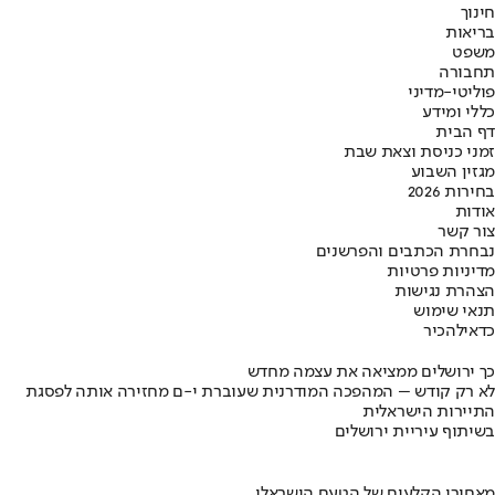
חינוך
בריאות
משפט
תחבורה
פוליטי-מדיני
כללי ומידע
דף הבית
זמני כניסת וצאת שבת
מגזין השבוע
בחירות 2026
אודות
צור קשר
נבחרת הכתבים והפרשנים
מדיניות פרטיות
הצהרת נגישות
תנאי שימוש
כדאי
להכיר
כך ירושלים ממציאה את עצמה מחדש
לא רק קודש – המהפכה המודרנית שעוברת י-ם מחזירה אותה לפסגת
התיירות הישראלית
בשיתוף עיריית ירושלים
מאחורי הקלעים של הטעם הישראלי