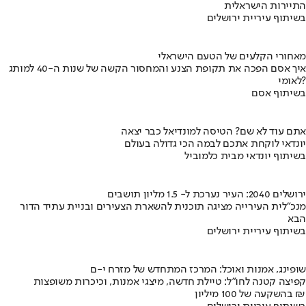
התיירות הישראלית
בשיתוף עיריית ירושלים
מאחורי הקלעים של הטעם הישראלי
איך אסם הפכה את תקופת הצנע והמחסור הקשה של שנות ה-40 למותג
לאומי?
בשיתוף אסם
אתם עוד לא שם? הטיסה למונדיאל כבר יצאה
יונדאי לוקחת אתכם לבמה הכי גדולה בעולם
בשיתוף יונדאי מבית כלמוביל
ירושלים 2040: העיר נערכת ל- 1.5 מליון תושבים
מנכ"לית העירייה מציגה תוכנית להשארת הצעירים ובניית עתיד הדור
הבא
בשיתוף עיריית ירושלים
שופינג, אמנות ואוכל: המרכז המתחדש של מזרח י-ם
קפיצה קטנה לחו"ל: טיילת חדשה, מיצגי אמנות, וכיכרות משופצות
בהשקעה של 100 מיליון ₪