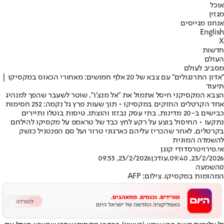
אוכל
מגזין
אנחנו מגייסים
English
X
חדשות
העולם
מסביב לעולם
"אדון התרנגולים" עם צבא של 20 אלף חמושים: מאחורי הכאוס במקסיקו |
תיעוד
הצבא המקסיקני חיסל אתמול את ״אל מנצ׳ו״, שוטר לשעבר שהפך למנהיג
אחד הקרטלים החזקים במקסיקו • תוך שעות פרץ גל נקמה: 252 חסימות
כבישים ב-20 מדינות, בתי עסק נבזזו והוצתו, טיסות בוטלו ותיירים
נתקעו • החיסול בוצע על רקע לחץ כבד של טראמפ על מקסיקו להילחם
בקרטלים, לאחר שהכריז עליהם כארגוני טרור ועל סם הפנטניל כנשק
להשמדה המונית
אי.פי
רויטרס
דודי קוגן
23/2/2026, 09:40
,עודכן
23/2/2026, 09:53
0
השמעה
המהומות במקסיקו. צילום: AFP