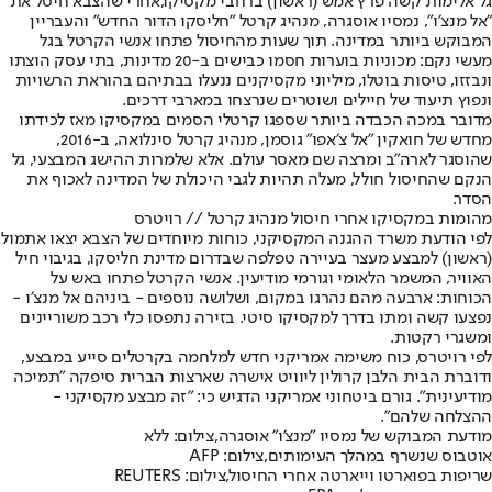
גל אלימות קשה פרץ אמש (ראשון) ברחבי מקסיקו,
אחרי שהצבא חיסל את
״אל מנצ׳ו״, נמסיו אוסגרה, מנהיג קרטל ״חליסקו הדור החדש״ והעבריין
המבוקש ביותר במדינה. תוך שעות מהחיסול פתחו אנשי הקרטל בגל
מעשי נקם: מכוניות בוערות חסמו כבישים ב-20 מדינות, בתי עסק הוצתו
ונבזזו, טיסות בוטלו, מיליוני מקסיקנים ננעלו בבתיהם בהוראת הרשויות
ונפוץ תיעוד של חיילים ושוטרים שנרצחו במארבי דרכים.
מדובר במכה הכבדה ביותר שספגו קרטלי הסמים במקסיקו מאז לכידתו
מחדש של חואקין ״אל צ׳אפו״ גוסמן, מנהיג קרטל סינלואה, ב-2016,
שהוסגר לארה"ב ומרצה שם מאסר עולם. אלא שלמרות ההישג המבצעי, גל
הנקם שהחיסול חולל, מעלה תהיות לגבי היכולת של המדינה לאכוף את
הסדר.
מהומות במקסיקו אחרי חיסול מנהיג קרטל // רויטרס
לפי הודעת משרד ההגנה המקסיקני, כוחות מיוחדים של הצבא יצאו אתמול
(ראשון) למבצע מעצר בעיירה טפלפה שבדרום מדינת חליסקו, בגיבוי חיל
האוויר, המשמר הלאומי וגורמי מודיעין. אנשי הקרטל פתחו באש על
הכוחות: ארבעה מהם נהרגו במקום, ושלושה נוספים - ביניהם אל מנצ׳ו -
נפצעו קשה ומתו בדרך למקסיקו סיטי. בזירה נתפסו כלי רכב משוריינים
ומשגרי רקטות.
לפי רויטרס, כוח משימה אמריקני חדש למלחמה בקרטלים סייע במבצע,
ודוברת הבית הלבן קרולין ליוויט אישרה שארצות הברית סיפקה ״תמיכה
מודיעינית״. גורם ביטחוני אמריקני הדגיש כי: ״זה מבצע מקסיקני -
ההצלחה שלהם״.
מודעת המבוקש של נמסיו "מנצ'ו" אוסגרה,צילום: ללא
אוטבוס שנשרף במהלך העימותים,צילום: AFP
שריפות בפוארטו וייארטה אחרי החיסול,צילום: REUTERS