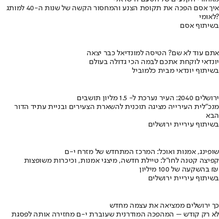
איך אסם הפכה את תקופת הצנע והמחסור הקשה של שנות ה-40 למותג
לאומי?
בשיתוף אסם
אתם עוד לא שם? הטיסה למונדיאל כבר יצאה
יונדאי לוקחת אתכם לבמה הכי גדולה בעולם
בשיתוף יונדאי מבית כלמוביל
ירושלים 2040: העיר נערכת ל- 1.5 מליון תושבים
מנכ"לית העירייה מציגה תוכנית להשארת הצעירים ובניית עתיד הדור
הבא
בשיתוף עיריית ירושלים
שופינג, אמנות ואוכל: המרכז המתחדש של מזרח י-ם
קפיצה קטנה לחו"ל: טיילת חדשה, מיצגי אמנות, וכיכרות משופצות
בהשקעה של 100 מיליון ₪
בשיתוף עיריית ירושלים
כך ירושלים ממציאה את עצמה מחדש
לא רק קודש – המהפכה המודרנית שעוברת י-ם מחזירה אותה לפסגת