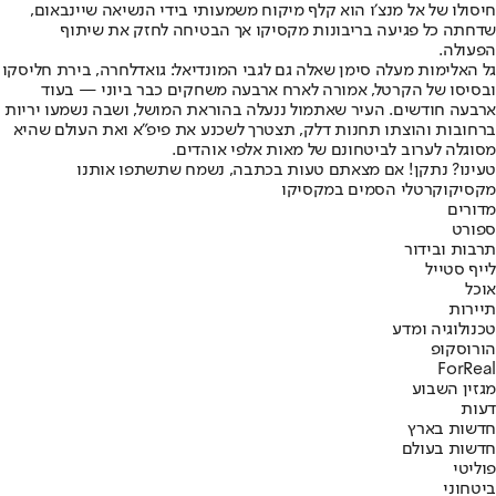
חיסולו של אל מנצ׳ו הוא קלף מיקוח משמעותי בידי הנשיאה שיינבאום,
שדחתה כל פגיעה בריבונות מקסיקו אך הבטיחה לחזק את שיתוף
הפעולה.
גל האלימות מעלה סימן שאלה גם לגבי המונדיאל: גואדלחרה, בירת חליסקו
ובסיסו של הקרטל, אמורה לארח ארבעה משחקים כבר ביוני — בעוד
ארבעה חודשים. העיר שאתמול ננעלה בהוראת המושל, ושבה נשמעו יריות
ברחובות והוצתו תחנות דלק, תצטרך לשכנע את פיפ״א ואת העולם שהיא
מסוגלה לערוב לביטחונם של מאות אלפי אוהדים.
טעינו? נתקן! אם מצאתם טעות בכתבה, נשמח שתשתפו אותנו
מקסיקו
קרטלי הסמים במקסיקו
מדורים
ספורט
תרבות ובידור
לייף סטייל
אוכל
תיירות
טכנולוגיה ומדע
הורוסקופ
ForReal
מגזין השבוע
דעות
חדשות בארץ
חדשות בעולם
פוליטי
ביטחוני