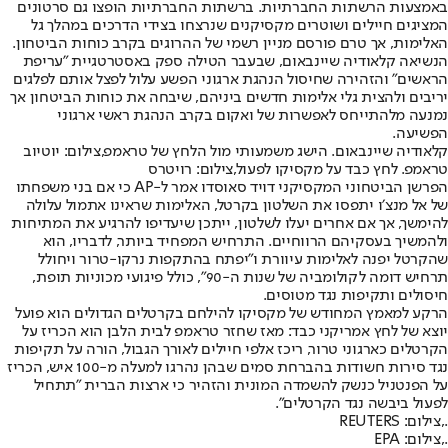
באמצעות הרשתות החברתיות. ברשתות החברתיות הופצו גם סרטונים
המציגים חיילים ושוטרים מקסיקנים שנרצחו בצידי הדרכים במהלך גל
האלימות, אך טרם פורסם מניין רשמי של ההרוגים בקרב כוחות הביטחון.
הנשיאה קלאודיה שיינבאום, שבעבר הטילה ספק באסטרטגיית ״עריפת
הראשים״ והזהירה שחיסול הנהגת ארגוני הפשע עלול לפצל אותם לפלגים
יריבים ולהצית גלי אלימות חדשים ביניהם, שיבחה את כוחות הביטחון אך
נמנעה מלהתייחס לאפשרות של ואקום בקרב הנהגת ראשי ארגוני
הפשיעה.
קלאודיה שיינבאום. הישג משמעותי מול הלחץ של טראמפ,צילום: יוטיוב
טראמפ. לחץ כבד על מקסיקו לפעול,צילום: רויטרס
הפרשן הביטחוני המקסיקני דויד סאוסדו אמר ל-AP כי אם בני משפחתו
של אל מנצ׳ו יתפסו את השלטון בקרטל, האלימות שראינו אתמול עלולה
להימשך, אך אם אחרים יעלו לשלטון, ייתכן שיעדיפו להרגיע את המתיחות
ולהמשיך בעסקיהם הרווחיים. התרחיש המפחיד ביותר, לדבריו, הוא
שהקרטל יפנה לאלימות עיוורת ו״יפתח בהתקפות נרקו-טרור ויחולל
תרחיש דומה לקולומביה של שנות ה-90״, כולל פיגועי מכוניות תופת,
חיסולים ותקיפות נגד מטוסים.
הרקע למאמץ המחודש של מקסיקו להילחם בקרטלים הגדולים הוא פועל
יוצא של לחץ אמריקני כבד: מאז שחזר טראמפ לבית הלבן הוא הכריז על
הקרטלים כארגוני טרור, ריכז אלפי חיילים לאורך הגבול, הורה על תקיפות
נגד סירות חשודות בהברחת סמים שבהן נהרגו למעלה מ-100 איש, הכריז
על הפנטניל כנשק להשמדה המונית והזהיר כי ארצות הברית ״תתחיל
לפעול ביבשה נגד הקרטלים״.
.,צילום: REUTERS
.,צילום: EPA