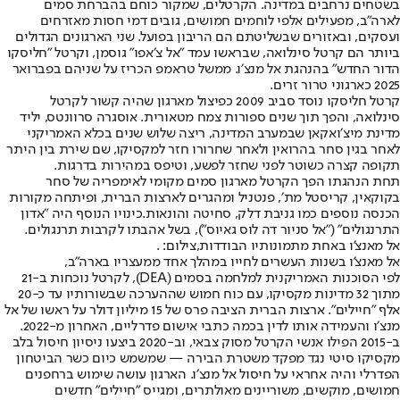
בשטחים נרחבים במדינה. הקרטלים, שמקור כוחם בהברחת סמים
לארה"ב, מפעילים אלפי לוחמים חמושים, גובים דמי חסות מאזרחים
ועסקים, ובאזורים שבשליטתם הם הריבון בפועל. שני הארגונים הגדולים
ביותר הם קרטל סינלואה, שבראשו עמד ״אל צ׳אפו״ גוסמן, וקרטל ״חליסקו
הדור החדש״ בהנהגת אל מנצ׳ו. ממשל טראמפ הכריז על שניהם בפברואר
2025 כארגוני טרור זרים.
קרטל חליסקו נוסד סביב 2009 כפיצול מארגון שהיה קשור לקרטל
סינלואה, והפך תוך שנים ספורות צמח מטאורית. אוסגרה סרוונטס, יליד
מדינת מיצ׳ואקאן שבמערב המדינה, ריצה שלוש שנים בכלא האמריקני
לאחר בגין סחר בהרואין ולאחר שחרורו חזר למקסיקו, שם שירת בין היתר
תקופה קצרה כשוטר לפני שחזר לפשע, וטיפס במהירות בדרגות.
תחת הנהגתו הפך הקרטל מארגון סמים מקומי לאימפריה של סחר
בקוקאין, קריסטל מת׳, פנטניל ומהגרים לארצות הברית, ופיתחה מקורות
הכנסה נוספים כמו גניבת דלק, סחיטה והונאות.
כינויו הנוסף היה ״אדון
התרנגולים״ (״אל סניור דה לוס גאיוס״), בשל אהבתו לקרבות תרנגולים.
אל מאנצ'ו באחת מתמונותיו הבודדות,צילום: .
אל מאנצ'ו בשנות העשרים לחייו במהלך אחד ממעצריו בארה"ב,
לפי הסוכנות האמריקנית למלחמה בסמים (DEA), לקרטל נוכחות ב-21
מתוך 32 מדינות מקסיקו, עם כוח חמוש שההערכה שבשורותיו עד כ-20
אלף ״חיילים״. ארצות הברית הציבה פרס של 15 מיליון דולר על ראשו של אל
מנצ׳ו והעמידה אותו לדין בכמה כתבי אישום פדרליים, האחרון מ-2022.
ב-2015 הפילו אנשי הקרטל מסוק צבאי, וב-2020 ביצעו ניסיון חיסול בלב
מקסיקו סיטי נגד מפקד משטרת הבירה — שמשמש כיום כשר הביטחון
הפדרלי והיה אחראי על חיסול אל מנצ׳ו. הארגון עושה שימוש ברחפנים
חמושים, מוקשים, משוריינים מאולתרים, ומגייס ״חיילים״ חדשים