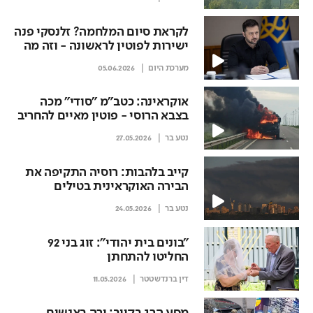
לקראת סיום המלחמה? זלנסקי פנה
ישירות לפוטין לראשונה - וזה מה
שהציע לו
מערכת היום
05.06.2026
אוקראינה: כטב"מ "סודי" מכה
בצבא הרוסי - פוטין מאיים להחריב
את קייב
נטע בר
27.05.2026
קייב בלהבות: רוסיה התקיפה את
הבירה האוקראינית בטילים
היפרסוניים
נטע בר
24.05.2026
"בונים בית יהודי": זוג בני 92
החליטו להתחתן
דין ברנדשטטר
11.05.2026