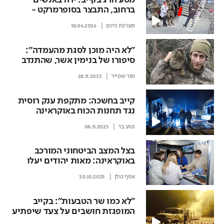
מסע הרג בקייב: ירה באנשים
ברחוב, התבצר בסופרמרקט -
וחוסל | תיעוד
מערכת היום
18.04.2026
"לא היה מוכן לסגת מהעמדה":
סיפורו של בנימין אשר, שהתנדב
לצבא אוקראינה ונהרג
מור שפייר
28.11.2025
קייב בחשכה: מתקפת ענק רוסית
נגד תחנות הכוח באוקראינה
נטע בר
08.11.2025
בצל המצב הביטחוני המורכב
באוקראינה: מאות יהודים יעלו
לישראל?
אסף גולן
20.10.2025
"לא כמו שר הטבעות": בקייב
המופגזת חושבים על צעד שיפתיע
את פוטין