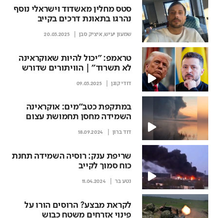
סטס מחלין מאשדוד וישראלי נוסף
נהרגו בתאונת דרכים בקייב
שמעון יעיש
,
איציק סבן
20.03.2025
טראמפ: "יכול להיות שאוקראינה
לא תשרוד" | הוויתורים שדורש
מזלנסקי
דודי קוגן
09.03.2025
במתקפת כטב"מים: אוקראינה
השמידה מחסן תחמושת עצום
ממערב למוסקבה
דוד ברון
18.09.2024
שריפת ענק: רוסיה השמידה תחנת
כוח סמוך לקייב
נטע בר
11.04.2024
לקראת מבצע? הרוסים הורו על
פינוי אזרחים משטח כבוש