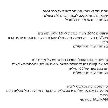
אתם עוד לא שם? הטיסה למונדיאל כבר יצאה
יונדאי לוקחת אתכם לבמה הכי גדולה בעולם
בשיתוף יונדאי מבית כלמוביל
ירושלים 2040: העיר נערכת ל- 1.5 מליון תושבים
מנכ"לית העירייה מציגה תוכנית להשארת הצעירים ובניית עתיד הדור
הבא
בשיתוף עיריית ירושלים
שופינג, אמנות ואוכל: המרכז המתחדש של מזרח י-ם
קפיצה קטנה לחו"ל: טיילת חדשה, מיצגי אמנות, וכיכרות משופצות
בהשקעה של 100 מיליון ₪
בשיתוף עיריית ירושלים
כך תחסכו בחשמל בלי להזיע
מהפכת האנרגיה של תדיראן: שליטה, אבטחת מידע וניהול אקלים חכם
בבית
בשיתוף TADIRAN