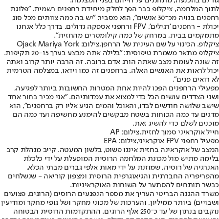
גורלם בהכנעה, מתחננים על חייהם בפני המצלמה.
לתוך המלחמה, ציקלופ כבר הפך לחלק מיחידת רחפנים רשמית. "פלוגת
רחפנים בנויה מכ־30 אנשים", הוא מסביר. "יש בה כמה צוותים מכל סוג
יכולת - רחפנים 'רגילים', FPV ורחפני אספקה גדולים. בדרך כלל אנחנו
מתמקמים בבית, במרחק של כמה קילומטרים מהחזית".
ציקלופ. הכינוי על שם העינית של הרחפן,צילום: Ojack Mariya York
ציקלופ מתאר משמרת טיפוסית: "בלילה אתה מבצע בערך 20-15 תקיפות.
זה שונה לעומת מצב שאתה הורג אדם ברובה. זה הרבה יותר קרוב ואתה
יכול לראות את האנשים האלה. ברחפנים זה כמו וידאו, במצלמה הטרמית
לא רואים פנים".
מפעילי הרחפנים הפכו להיות אחת המטרות החשובות ביותר לפגיעה,
ושני הצדדים עושים הכל כדי למצוא את עמדותיהם. "אני מכיר בחור אחד
שישב שלושה חודשים לבדו, והאוכל והמים הגיע אליו רק ברחפנים", הוא
מדגים עד כמה הכוחות בשטח מבקשים להימנע מחשיפה ועד כמה הם
מוכנים לשלם כדי להשיג זאת.
חייל אוקראיני סמוך לחזית,צילום: AP
מפעיל רחפני FPV אוקראיני,צילום: EPA
המצב של אוקראינה בחזית איננו פשוט, בלשון המעטה. קייב מנהלת קרב
בלימה מתיש מול מכונת המלחמה הרוסית המופעלת על ידי כלכלת
האנרגיה של רוסיה, שמוזנת על ידי מאות אלפי גברים מבתי הכלא,
מהפריפריה החברתית והגיאוגרפית הרוסית ומצפון קוריאה - שנשלחים
כבשר תותחים להסתער על השוחות האוקראיניות.
משרד ההגנה הבריטי העריך את מספר הנפגעים הרוסים (הרוגים, פצועים
ושבויים) ביותר ממיליון, והערכות של מכוני מחקר ושל גופי מחקר ומודיעין
נוקבים בנתון של עד כ־250 אלף הרוגים. ההתקדמות הרוסית הבטוחה