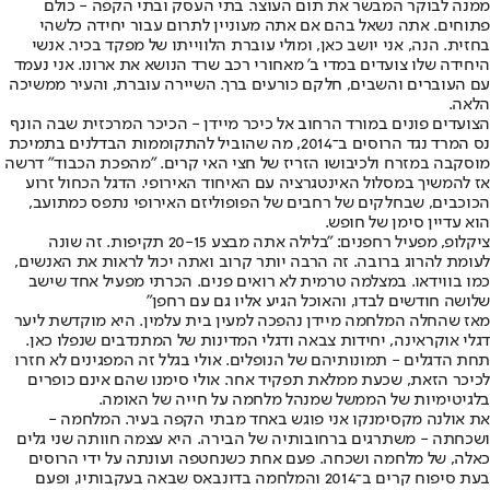
ממנה לבוקר המבשר את תום העוצר. בתי העסק ובתי הקפה - כולם
פתוחים. אתה נשאל בהם אם אתה מעוניין לתרום עבור יחידה כלשהי
בחזית. הנה, אני יושב כאן, ומולי עוברת הלווייתו של מפקד בכיר. אנשי
היחידה שלו צועדים במדי ב' מאחורי רכב שרד הנושא את ארונו. אני נעמד
עם העוברים והשבים, חלקם כורעים ברך. השיירה עוברת, והעיר ממשיכה
הלאה.
הצועדים פונים במורד הרחוב אל כיכר מיידן - הכיכר המרכזית שבה הונף
נס המרד נגד הרוסים ב־2014, מה שהוביל להתקוממות הבדלנים בתמיכת
מוסקבה במזרח ולכיבושו הזריז של חצי האי קרים. "מהפכת הכבוד" דרשה
אז להמשיך במסלול האינטגרציה עם האיחוד האירופי. הדגל הכחול זרוע
הכוכבים, שבחלקים של רחבים של הפופוליזם האירופי נתפס כמתועב,
הוא עדיין סימן של חופש.
ציקלופ, מפעיל רחפנים: "בלילה אתה מבצע 20-15 תקיפות. זה שונה
לעומת להרוג ברובה. זה הרבה יותר קרוב ואתה יכול לראות את האנשים,
כמו בווידאו. במצלמה טרמית לא רואים פנים. הכרתי מפעיל אחד שישב
שלושה חודשים לבדו, והאוכל הגיע אליו גם עם רחפן"
מאז שהחלה המלחמה מיידן נהפכה למעין בית עלמין. היא מוקדשת ליער
דגלי אוקראינה, יחידות צבאה ודגלי המדינות של המתנדבים שנפלו כאן.
תחת הדגלים - תמונותיהם של הנופלים. אולי בגלל זה המפגינים לא חזרו
לכיכר הזאת, שכעת ממלאת תפקיד אחר. אולי סימנו שהם אינם כופרים
בלגיטימיות של הממשל שמנהל מלחמה על חייה של האומה.
את אולנה מקסימנקו אני פוגש באחד מבתי הקפה בעיר. המלחמה -
ושכחתה - משתרגים ברחובותיה של הבירה. היא עצמה חוותה שני גלים
כאלה, של מלחמה ושכחה. פעם אחת כשנחטפה ועונתה על ידי הרוסים
בעת סיפוח קרים ב־2014 והמלחמה בדונבאס שבאה בעקבותיו, ופעם