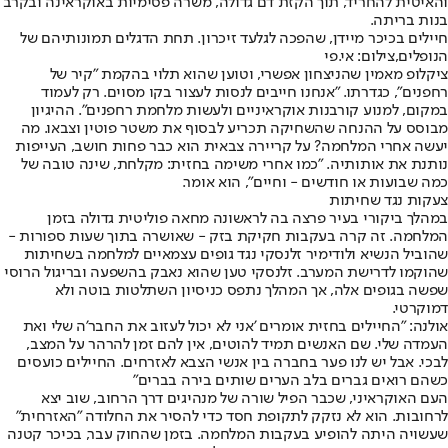
והאיטית להחריד, תוך הקזת דם גדולה, משרה פסימיות באוקראינה ובקרב
בנות בריתה.
חיילים בכיכר מיידן, שהפכה לגלעד זיכרון. תחת הדגלים תמונותיהם של
הנופלים,צילום: אי.פי
ציקלופ מאמין שהניצחון אפשרי, וטוען שהוא תלוי בהקמת "קיר של
רחפנים", כגדרתו. "אנחנו חייבים לנסות לעצור בקו מסוים. רק לעמוד
במקום, למנוע קורבנות אוקראיניים ולעשות מלחמת רחפנים". ההיגיון
מבוסס על ההנחה שהשחיקה תכריע לבסוף את משטר פוטין וצבאו. מה
יעשה אחרי המלחמה? על קריירה צבאית הוא כבר פחות חושב, העייפות
נותנת את אותותיה. "כמו אחרי משימה בחזית: מקלחת, שינה טובה של
כמה שבועות או חודשים - וחיים", הוא אומר.
צעקות נגד שחיתות
במהלך ביקורי בעיר פרצה בה לראשונה מחאה פוליטית גדולה בזמן
המלחמה. זה קרה בעקבות חקיקת בזק - שאושרה בתוך שעות ספורות -
שהוביל הנשיא ולודימיר זלנסקי נגד גופים עצמאיים למלחמה בשחיתות
שהוקמו לדרישת המערב. זלנסקי טען שהוא נאבק בהשפעה ובריגול הרוסי
שפשה בגופים אלה, אך המהלך נתפס כניסיון השתלטות בוטה ולא
דמוקרטי.
אולנה: "החיילים בחזית אומרים 'אני לא יכול לעזוב את החבר'ה שלי ואת
העמדה שלי. שם האנשים תמיד להוטים, אין להם זמן להרהר על המצב,
לבכי. אבל יש לנו פער בחברה בין אנשי הצבא לאזרחים. החיילים כועסים
כשהם רואים גברים בלב הערים שותים בירה בברים"
העם האוקראיני, שכבר הפיל שורה של מנהיגים דרך הרחוב, שוב יצא
לרחובות. הוא לא נזקק לתקופת חסד כדי להסיר את החלודה "האזרחית"
שעשויה היתה להופיע בעקבות המלחמה. בזמן שהחוק עבר, בכיכר קטנה