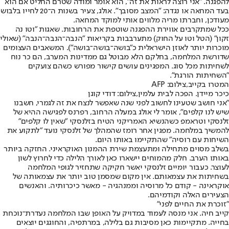
להפגנה. "אני רוצה לראות את זה", הוא אומר ומודה שטרם החליט אם הוא
בעד המחאה או נגדה: "המצב מסובך". אולג, צעיר בשנות ה־20 לחייו בלבוש
מעודכן, וחברתו מריה מלווים אותי למוקד המחאה.
ככל שמתקרבים אווירת ההפגנה שוטפת את הרחובות. שאגות "וטו נה
זקון" (הטל וטו על החוק) מתערבבות בקריאות "הנבה־הנבה־הנבה" (שאולי
מוכרות יותר לאוזן הישראלית כ"בושה־בושה־בושה"). המשאבים העצומים
שדורשת המלחמה, בחלקם הלא מבוטל גם ממדינות המערב, הם כר נוח
לשחיתות מכל סוג. המפגינים עושים קישור מפורש כשהם צועקים
"השחיתות הורגת".
המטרו בקייב,צילום: AFP
כיכר מיידן. הפכה לבית עלמין,צילום: דודי קוגן
"אני חושב שטעינו לחשוב לפני שנה שאפשר לנצח את זה לגמרי, חשבנו
שיש לנו קלפים", אומר לי אולג במעלה הרחוב, רפרנס לפגישה ההיא של
זלנסקי וטראמפ כשהנשיא האמריקני הטיח בזלנסקי "שאין לו קלפים"
להמשיך במלחמה. מפגין אחר רומז שהמהלך של זלנסקי נועד "לתקוע את
השיחות עם רוסיה" שהתקיימו באותו היום.
בשלב מסוים מתחילה ומתעצמת שירת ההמנון האוקראיני. החזקה ביותר
באותו הערב. חלק מהמוחים יישארו כאן לאורך הלילה כדי לחרוץ לשון
לעוצר. כעבור יומיים זלנסקי יאשר חקיקה שתחזיר לגופי המלחמה
בשחיתות את עצמאותם. אין מקום שמסמן טוב יותר את עצמאותה של
אוקראינה - קודם כל מרוסיה וממנהגיה - מאשר כיכרותיה. והאנשים
הצעירים האלה וקודמיהם.
"זוכרת את החיים לפני"
קייב חיה. אני מנסה לעמוד במדויק על האופן שבו המלחמה נעדרת־נוכחת
בחייה. מתקיימות כאן מסיבות גם בלילה, במרתפיה, והחוגגים יוצאים