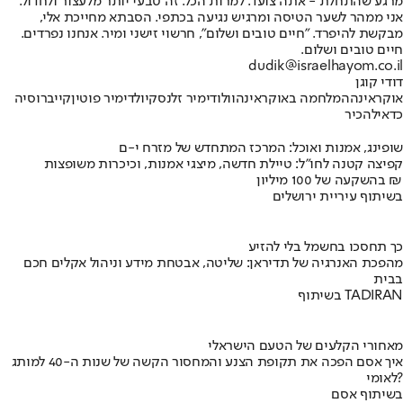
מרגע שהתחלת - אתה צועד. למרות הכל. זה טבעי יותר מלעצור ולחדול.
אני ממהר לשער הטיסה ומרגיש נגיעה בכתפי. הסבתא מחייכת אלי,
מבקשת להיפרד. "חיים טובים ושלום", חרשוי זישני ומיר. אנחנו נפרדים.
חיים טובים ושלום.
dudik@israelhayom.co.il
דודי קוגן
אוקראינה
המלחמה באוקראינה
וולודימיר זלנסקי
ולדימיר פוטין
קייב
רוסיה
כדאי
להכיר
שופינג, אמנות ואוכל: המרכז המתחדש של מזרח י-ם
קפיצה קטנה לחו"ל: טיילת חדשה, מיצגי אמנות, וכיכרות משופצות
בהשקעה של 100 מיליון ₪
בשיתוף עיריית ירושלים
כך תחסכו בחשמל בלי להזיע
מהפכת האנרגיה של תדיראן: שליטה, אבטחת מידע וניהול אקלים חכם
בבית
בשיתוף TADIRAN
מאחורי הקלעים של הטעם הישראלי
איך אסם הפכה את תקופת הצנע והמחסור הקשה של שנות ה-40 למותג
לאומי?
בשיתוף אסם