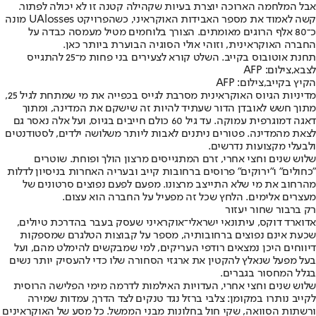
אבל המלחמה הארוכה יוצרת בעיות שקהילה קטנה זו לא יכולה לפתור.
קשה לאמוד את מספר האבידות האוקראיני, כשהפרויקט UAlosses מונה
כ־80 אלף הרוגים מאומתים. הצורך בלוחמים מטיל מעמסה כבדה על
החברה האוקראינית, וזוהי אולי הסוגיה הבוערת ביותר כאן.
תחנת אוטובוס בקייב. השלט קורא לצעירים בני פחות מ־25 להתגייס
לצבא,צילום: AFP
הקיץ בקייב,צילום: AFP
מדיניות הגיוס האוקראינית מסרבת לגייס בכפייה את מי שמתחת לגיל 25,
מתוך חשש לאובדן הדור שעתיד להיות זה שישקם את המדינה, ומתוך
דאגה דמוגרפית עמוקה. עד גיל 60 כולם חייבים בגיוס, ועל אלה נאסר גם
לצאת מהמדינה. פטורים ניתנים לאבות ליותר משלושה ילדים, לסטודנטים
ולבעלי מקצועות נדרשים.
שלוש שנים וחצי אחרי, זרם המתגייסים מרצון הולך ופוחת. שוטרים
"כחולים" ו"ירוקים" פרוסים ברחובות קייב ובעריה האחרות בניסיון לדלות
מהרחוב את מי שלא התייצב מרצונו. מפעם לפעם נפוצים סרטונים של
מעצרים אלימים. הלחץ שכל זה מפעיל על החברה הוא עצום.
רק ברבור שחור יעזור
אדוארד דוקס, עיתונאי ישראלי־אוקראיני שעסק בעבר בהדרכת טיולים,
שכעת אינם נפוצים ברחובותיה, מספר על קבוצות הטלגרם שמספקות
דיווחים היכן נמצאים רודפי העריקים, למי שמבקשים להימלט מהם, ועל
בעל מפעל שנאלץ להקטין את ארגזי הסחורה שלו כדי להעסיק יותר נשים
בגלל המחסור בגברים.
שלוש שנים וחצי אחרי, העדויות האילמות לדרמה מימי הפלישה הרוסית
לקייב נותרו במקומן: צלבי ברזל נגד טנקים לצד הדרך, עמדות שמירה
ורשתות הסוואה, שקי חול בחלונות מבני הממשל. כל מסע של האוקראינים