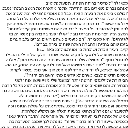
מכאן לחו"ל מזכיר בריחה חפוזה, תנועת פליטים
"אותם גברים נשארים בקו החזית", אולנה מתארת את המצב הבלתי נסבל,
"וכולם מבינים את הבעיה הזאת. אבל הם אומרים 'אני לא יכול לעזוב את
החבר'ה שלי, אני לא יכול לעזוב את העמדה שלי. אני אלחם על רגל אחת,
אבל אני אשאר'". בו בזמן היא מספרת ש"שם האנשים תמיד להוטים. אין
להם זמן להרהורים על המצב, לבכי. יש להם משימות וזמן קצר למנוחה".
המצב הזה יוצר מתח חברתי גובר. "יש לנו פער בחברה בין אנשי הצבא
לאזרחים", היא מסבירה. "הם כועסים כשהם רואים גברים בלב הערים,
בזמן שהם בחזית והחבר'ה האלה שותים בירה בברים".
קייב. העיר זוכרת ושוכחת בו זמנית,צילום: REUTERS
הבטחות שווא של זלנסקי לחוק שיאפשר שחרור חלקי של חיילים הובילו
לתסכול נוסף. "הממשלה שלנו הבטיחה שהחוק הזה כמעט מוכן", אולנה
נזכרת בכעס. "לפני כשבוע מישהו שאל את זלנסקי מה עם החוק, אז הוא
ענה: 'אוי, לא־לא, לא יהיה שחרור לפני הניצחון'. איך נוכל עכשיו לקחת
אנשים חדשים לצבא כשהם לא יודעים מתי והאם הם יחזרו?".
הביקורת על זלנסקי חריפה יותר. "במעגל שלי 99% שנאו אותו לפני
הבחירות, והם שונאים אותו עכשיו", היא אומרת בכנות. "הוא מקבל הרבה
החלטות מטופשות". אולנה מתארת שני רגעים במלחמה שבהם חשה כבוד
לנשיא: כשנשאר בקייב כשהרוסים פלשו (
"אני צריך תחמושת, לא
טרמפ"
היה הציטוט הזכור שלו), וכשהתעמת בחדר הסגלגל עם הנשיא
טראמפ ועם סגנו היהיר ג'יי.דיי ואנס, שתקף אותו על שאלת הגיוס וזכה
לתשובה שגם ארה"ב תחוש בבעיות האלה אם תיקלע למלחמה.
אני שואל אותה לגבי העתיד וסיכוייה של אוקראינה. "הדבר היחיד שאני
מאמינה שיעזור לנו הוא ברבור שחור". כוונתה לכך שמצב המערכה כה
עגום, שקשה לדמיין את האירוע אשר יוכל להוציא את העגלה מהבוץ. הרגע