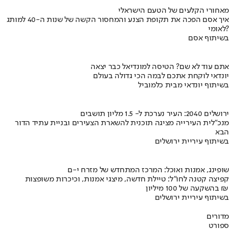
מאחורי הקלעים של הטעם הישראלי
איך אסם הפכה את תקופת הצנע והמחסור הקשה של שנות ה-40 למותג
לאומי?
בשיתוף אסם
אתם עוד לא שם? הטיסה למונדיאל כבר יצאה
יונדאי לוקחת אתכם לבמה הכי גדולה בעולם
בשיתוף יונדאי מבית כלמוביל
ירושלים 2040: העיר נערכת ל- 1.5 מליון תושבים
מנכ"לית העירייה מציגה תוכנית להשארת הצעירים ובניית עתיד הדור
הבא
בשיתוף עיריית ירושלים
שופינג, אמנות ואוכל: המרכז המתחדש של מזרח י-ם
קפיצה קטנה לחו"ל: טיילת חדשה, מיצגי אמנות, וכיכרות משופצות
בהשקעה של 100 מיליון ₪
בשיתוף עיריית ירושלים
מדורים
ספורט