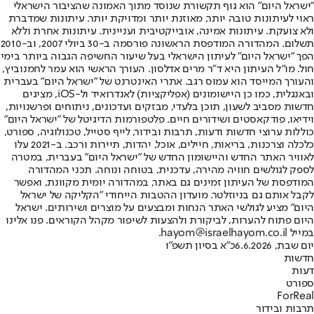
"ישראל היום" הוא גוף תקשורת שנוסד מתוך האמונה שהציבור הישראלי
ראוי לעיתונות טובה יותר, מאוזנת יותר ומדויקת יותר. עיתונות שמדברת
ולא צועקת. עיתונות אמינה, אובייקטיבית ועניינית. עיתונות אחרת וללא
תשלום. המהדורה המודפסת הראשונה פורסמה ב-30 ביולי 2007, וב-2010
הפך "ישראל היום" לעיתון הישראלי בעל שיעור החשיפה הגבוה ביותר בימי
חול. מו"ל העיתון היא ד"ר מרים אדלסון. העורך הראשי הוא עמר לחמנוביץ,
והעורך המייסד הוא עמוס רגב. אתרי האינטרנט של "ישראל היום" בעברית
ובאנגלית, כמו כן היישומונים (אפליקציות) לאנדרואיד ול-iOS, מציגים
חדשות מסביב לשעון, תוכן בלעדי, מבזקים ועדכונים, ניתוחים ופרשנויות,
וידיאו, פודקאסטים ושידורים חיים. פלטפורמות הדיגיטל של "ישראל היום"
כוללות ערוצי חדשות ודעות, תרבות ובידור, לייף סטייל, טכנולוגיה, ספורט,
כלכלה וצרכנות, בריאות, חיילים, אוכל, יהדות, תיירות ורכב. ב-2021 עלו
לאוויר האתר החדש והיישומון החדש של "ישראל היום" בעברית, במטרה
לספק לגולשים חוויה מהירה, עדכנית, בטוחה ונוחה. תכני המהדורה
המודפסת של העיתון זמינים גם באתר, במהדורה יומית מקוונת, ואפשר
לקבל אותם גם בניוזלטר. מועדון ההטבות הייחודי "הקליקה של ישראל
היום" מציע לגולשי האתר הנחות ומבצעים על מוצרים ושירותים. ישראל
היום פתוח להערות, לביקורת ולהצעות לשיפור מקהל הקוראים. פנו אלינו
במייל hayom@israelhayom.co.il.
יום שבת, 6.6.2026
כ"א בסיון תשפ"ו
חדשות
דעות
ספורט
ForReal
תרבות ובידור