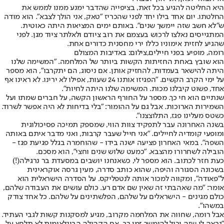
היא החליטה להגיע בכל זאת, בציפייה שהדבר ימנע ממנו לממש את
החלטתו. יום אחד בילו יחד לפני שהכריז "טאק, אני הולך לצבא". הוא מודה
ש"לא חשב שזה יימשך שנים". באותם ימים המציאות היתה כאוטית.
המתגייסים נאלצו לרכוש בעצמם את רוב ציודם ולאלתר ציוד מגן. לפני
שהגיע לחזית אימוניו כללו ירי מחסנית כדורים אחת.
רומה, מופיע בפני חיילים,צילום: באדיבות המצולם
הוא שובץ באחת החזיתות הקשות ביותר של המלחמה. "המשימה שלנו
היתה להישאר בעמדות, להחזיק אותן. אם ניסוג, הם יתקרבו", הוא מספר
על ימי הקרב הקשים. "הפגיזו אותנו 24 שעות, אפילו לא ירינו. לא ראינו אף
אחד, פשוט קיבלנו מכות. המשימה שלנו היתה לחיות".
שנתיים הוא חי כך. מספר על החורף הראשון הקשה, על חברים שמתו ועל
השמירות הארוכות. אבל גם על ההומור: "בלי בדיחות לא היה אפשר לשרוד.
כשטס מעלינו פגז, התלוצצנו".
בשנה האחרונה עבר לתפקיד צוות הווי, שמספק תמיכה פסיכולוגית
ומופעי קומדיה לחיילים. "אני חייל שעבר קרבות, ואני מדבר איתם באותה
השפה". במאי האחרון פציעה ישנה בידו - שהוחמרה בגלל פגיעת פגז -
הובילה לשחרורו מהצבא. "כמעט שלוש שנים וחצי", הוא מסכם.
כעת חזר לכתוב. הוא מספר לי, כשאנחנו יושבים במסעדת בר נרגילה(!)
בשכונה הסגורה והיפה, שהוא כותב סדרה, מעין גרסה אוקראינית
ל"פאודה", ומקווה למכור אותה לנטפליקס. על הסדרה הישראלית הוא
אומר: "מה שאהבתי זה שאין שם אדם רע. כולם עושים את העבודה שלהם,
כולם מגינים - הישראלים על שלהם, הפלשתינים על שלהם. כל אחד צודק
במשהו".
אבל רומה, שחווה את המלחמה מקרוב, מגיע למסקנות קשות לגבי העתיד.