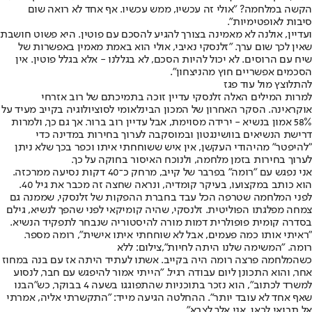
הקשה במלחמה? "אולי זה עכשיו, ממש עכשיו. אף אחד לא רואה שום
סיבות לאופטימיות".
ועדיין, אולנה לא מאמינה בצורך להגיע להסכם עם פוטין. היא פשוט חושבת
שאין לכך שום ערך. "זלנסקי נאיבי, אולי הוא באמת מאמין באפשרות של
שיח עם הרוסים. לא יכול להיות הסכם, לא בגללנו - אלא בגלל פוטין. אין
הסכמים אפשריים חוץ מהניצחון".
להתלוצץ מול עוד פגז
למרות המילים האלה זלנסקי עדיין זוכה בתמיכתם של רוב אזרחי
אוקראינה. הסקר האחרון של המכון הבינלאומי לסוציולוגיה בקייב מעיד על
58% אמון בנשיא - ירידה מסוימת, אבל עדיין רוב ברור. אך גם כך, ולמרות
דרישת הנשיאים בוושינגטון ובמוסקבה לערוך בחירות במדינה כדי
"להיפטר" מהיהודי העקשן, אין איש ששוחחתי איתו וכפר בכך שלא ניתן
לערוך בחירות בזמן מלחמה, ולנוכח האיסור בחוקה על כך.
אני נפגש עם "רומה" בפרבר של קייב, מרחק כ־40 דקות נסיעה ממרכזה.
הוא כותב במקצועו, בעיקר קומדיה, ונראה שחצה זה מכבר את גיל 40.
לפני המלחמה שטרפה הכל עבד בחברת ההפקות של זלנסקי, שממנה גם
צמחה מפלגתו הפוליטית. זלנסקי, שהיה קומיקאי לפני שהפך לנשיא, גילם
בסדרה קומית פופולרית דמות מורה להיסטוריה שנבחר לתפקיד הנשיא.
"ראיתי אותו כמה פעמים, אבל לא שוחחתי איתו אישית", רומה מספר.
רומה. "המשימה שלנו היתה לחיות",צילום: ללא
כשהמלחמה פרצה רומה היה בקייב. אשתו לעתיד היתה אז עם בנה במחוז
אחר, והוא התכונן ליום עבודה רגיל. "הייתי אמור להיפגש עם חבר, לנסוע
למשרד לכתוב", הוא נזכר בתוכניות שהתפוגגו בשעה 4 בבוקר, כש"הבנו
שאף אחד לא עובד יותר". ההחלטה הגיעה מייד: "התקשרתי אליה, אמרתי
אל תבואי לכאן, אני אלך לצבא".