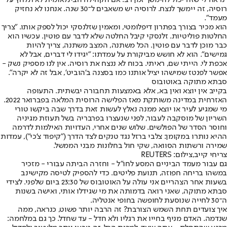
"נראה לי שזה יכול להימשך זמן רב. אם הקהילה הבינלאומית לא תלחץ על
רוסיה, זה יימשך לנצח. לרוסיה יש משאבים ל־30 שנה. אנחנו לא נחזיק
מעמד".
הוא מכיר בצורך בפתרון דיפלומטי, ומאמין שזלנסקי יכול לספק אותו. "צריך
החלטות פוליטיות. זלנסקי קיבל החלטה שלא לדבר עם פוטין. עכשיו הוא
כבר מוכן לדבר עם פוטין. הכל משתנה, המצב משתנה, צריך להיות
גמישים". הוא לא חושש מביקורת על עמדתו: "יגידו לי דברים, אבל לא
אכפת לי. הייתי שם, ראיתי. בכוח לא ננצח את רוסיה. אין לנו מספיק נשק -
אפשר לפנטז שמישהו יציל אותנו כמו בסצנה ב'הוביט', אבל זה לא יקרה".
סבתא מתוקה באוטובוס
בקייב אין יוצא ואין בא, אלא באמצעות תחבורה יבשתית. התעופה
האזרחית במדינה משותקת מאז הפלישה הרוסית המלאה בפברואר 2022.
מי שמגיע לעיר או יוצא ממנה נאלץ לעשות זאת בדרך שבה ביקשו טורי
השריון של מוסקבה לעבור, לפני שנעצרו בפרבריה בשל תעוזת מגיניה
וחוסר הסדר של הפולשים. שלוש שנים אחרי, העדויות האילמות לדרמה
ההיא נותרו במקומן: צלבי ברזל נגד טנקים לצד הדרך ("קיפוד צ'כי"), עמדות
שמירה ורשתות הסוואה, שקי חול בחלונות מבני הממשל.
צריחי קייב,צילום: REUTERS
גם עבור מעמד הביניים המסע לחו"ל - וחזרה הביתה עבורי - מזכיר
במשהו בריחה חפוזה, תנועת פליטים. כדי להספיק לטיסה מקישינב
בשעות אחר הצהריים אני עולה על האוטובוס של 23:30 ביום שלפני. לצידי
סבתא מתוקה, שאני רואה בדמותה את מי שגידלו אותי, ואישה בשנות
ה־30 לחייה שנוסעת לחופשה בחופי אנטליה.
איך צועדים תחת השמש הצורבת? זה הרבה יותר פשוט, כנראה, ממה
שנדמה. האדם מניף בחייו את רגליו ולא חדל - עד שחדל. כך גם במלחמה: