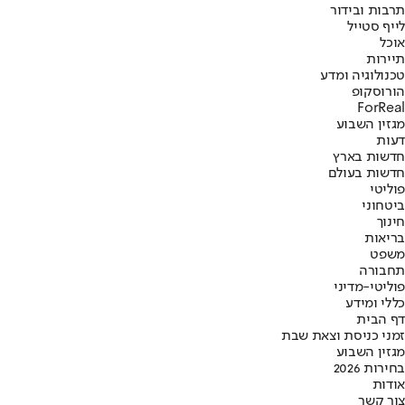
תרבות ובידור
לייף סטייל
אוכל
תיירות
טכנולוגיה ומדע
הורוסקופ
ForReal
מגזין השבוע
דעות
חדשות בארץ
חדשות בעולם
פוליטי
ביטחוני
חינוך
בריאות
משפט
תחבורה
פוליטי-מדיני
כללי ומידע
דף הבית
זמני כניסת וצאת שבת
מגזין השבוע
בחירות 2026
אודות
צור קשר