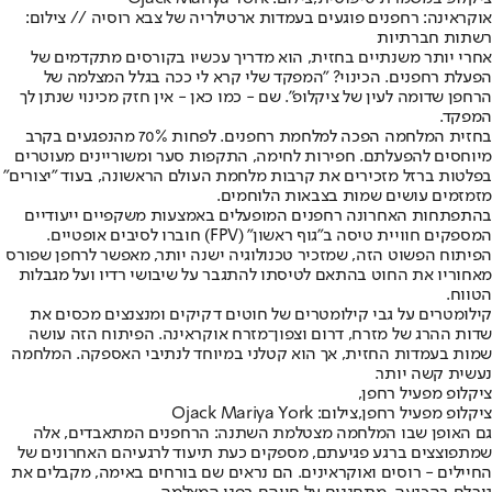
אוקראינה: רחפנים פוגעים בעמדות ארטילריה של צבא רוסיה // צילום:
רשתות חברתיות
אחרי יותר משנתיים בחזית, הוא מדריך עכשיו בקורסים מתקדמים של
הפעלת רחפנים. הכינוי? "המפקד שלי קרא לי ככה בגלל המצלמה של
הרחפן שדומה לעין של ציקלופ". שם - כמו כאן - אין חזק מכינוי שנתן לך
המפקד.
בחזית המלחמה הפכה למלחמת רחפנים. לפחות 70% מהנפגעים בקרב
מיוחסים להפעלתם. חפירות לחימה, התקפות סער ומשוריינים מעוטרים
בפלטות ברזל מזכירים את קרבות מלחמת העולם הראשונה, בעוד "יצורים"
מזמזמים עושים שמות בצבאות הלוחמים.
בהתפתחות האחרונה רחפנים המופעלים באמצעות משקפיים ייעודיים
המספקים חוויית טיסה ב"גוף ראשון" (FPV) חוברו לסיבים אופטיים.
הפיתוח הפשוט הזה, שמזכיר טכנולוגיה ישנה יותר, מאפשר לרחפן שפורס
מאחוריו את החוט בהתאם לטיסתו להתגבר על שיבושי רדיו ועל מגבלות
הטווח.
קילומטרים על גבי קילומטרים של חוטים דקיקים ומנצנצים מכסים את
שדות ההרג של מזרח, דרום וצפון־מזרח אוקראינה. הפיתוח הזה עושה
שמות בעמדות החזית, אך הוא קטלני במיוחד לנתיבי האספקה. המלחמה
נעשית קשה יותר.
ציקלופ מפעיל רחפן,
ציקלופ מפעיל רחפן,צילום: Ojack Mariya York
גם האופן שבו המלחמה מצטלמת השתנה: הרחפנים המתאבדים, אלה
שמתפוצצים ברגע פגיעתם, מספקים כעת תיעוד לרגעיהם האחרונים של
החיילים - רוסים ואוקראינים. הם נראים שם בורחים באימה, מקבלים את