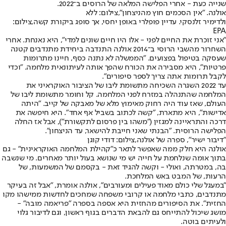
שנייה כעת - אחרי הפלישה המלאה של הרוסים ב־2022.
אולנה. "אין הסכמים חוץ מהניצחון",צילום: ללא
ולדימיר זלנסקי. עדיין פופלרי באופן יחסי, אך סופג ביקורת קשה,צילום:
EPA
"אני זוכרת את החיים לפני - אלו היו חיים שונים למדי", היא נאנחת. אחרי
השחרור מהשבי הרוסי ב־2014 אולנה התנדבה ביחידת מתנדבים קטנה
שעסקה בטיפול בפצועים. "הממשלה לא נתנה כסף, חיינו מתרומות
פרטיות", היא מסבירה את הכורח שהפך אותה לעיתונאית מלחמה. "וכדי
לקבל תרומות אתה צריך לספר סיפורים".
עד 2022 השגרה השכיחה מתשומת ליבו של הציבור האוקראיני את
המלחמה שהתנהלה במזרח לפני המלחמה. קל וחומר מתשומת ליבו של
העולם, שאז עוד היה רחוק מאימוץ מלא של מאבקה של קייב. "היתה
אדישות", היא מתארת, "קשה לכתוב בשביל אף אחד". היא חיפשה את
דרכה והתראיינה למגזין ("משהו בין פרסום לתקשורת"), אבל אז החלה
הפלישה הרוסית. "הבנתי שאני חייבת להישאר, עד הניצחון".
"דיבור ישיר", ספרה של אולנה,צילום: דודי קוגן
אולנה היא חלק ממה שאפשר לתאר כ"קהילת המלחמה האוקראינית" - גם
בתוך אומה שנלחמת על חייה יש מי שנושא בעול יותר מאחרים. מי שנשבה
בה, במטרתה, ואולי - וקשה להגיד זאת - בקסמם של המשמעות, של
הרעות, של המבט באש המלחכת.
"במעגל שלי כולם מאוד פעילים ומעורבים", אולנה אומרת, "אבל זה בעיקר
מתנדבים, כתבי מלחמה או קרובי משפחה שמחכים לחדשות ממישהו מקו
החזית". את הסיפורים מהחזית היא אספה בספרה "פריאמה מובה" -
מושג שיכול להתייחס גם להבאת הדברים בגוף ראשון, וגם לדיבור גלוי
ולעיתים בוטה.