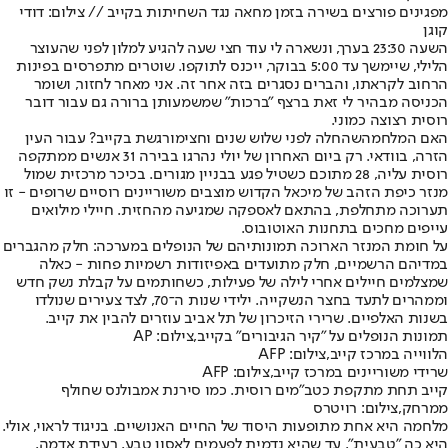
מפגינים פורצים בשירה בזמן מחאה נגד השחיתות בקייב // צילום: דודי
קוגן
השעה 23:30 בערך, ונשארה לי עוד חצי שעה להגיע למלון לפני שהעוצר
הלילי, שיימשך עד 5:00 בבוקר, ייכנס לתוקפו. שוטרים מתפרסים בפינות
הרחוב לקראתו, והברים נסגרים בזה אחר זה. אני מאחר לחזור, ושומר
הכניסה מבהיר לי זאת ברצף "ברכות" שמשמעותן ברורה גם עבור דובר
רוסית רצוצה כמוני.
האם המלחמה
שהחלה לפני שלוש שנים וחצי
מורגשת בקייב? עבור העין
הזרה, בוודאי. רק ביום האחרון של יולי נהרגו בבירה 31 אנשים ממתקפה
רוסית עליה, 28 מתוכם כשטיל פגע בבניין מגורים. בכיכר מרכזית שמול
מנזר כיפת הזהב של מיכאל הקדוש מוצבים משוריינים רוסיים שרופים - זו
תערוכה מתחלפת, בהתאם לאספקה שמגיעה מהחזית. חיילי מילואים
עייפים מחכים בתחנות האוטובוס.
על חומת המנזר הארוכה תמונותיהם של הנופלים במערכה: חלק מהגברים
במדיהם הרשמיים, חלק מתועדים באפיזודות רשמיות פחות - כאלה
שמצלמים חיילים אחרי לילה של פעילות, כשחותמים על קבלת נשק חדש
וממהרים לתעד בחצר הנשקייה. ילידי שנות ה־70, לצד צעירים שנולדו
בשנות האלפיים. שרירי הזיכרון של תל אביב עוזרים להבין את קייב.
תמונות הנופלים על "קיר הגיבורים" בקייב,צילום: AP
הלווייה במרכז קייב,צילום: AFP
שרידי משוריינים במרכז קייב,צילום: AFP
קייב תחת מתקפת כטב"מים רוסית. כמו סירנת אמבולנס שחולף
ממרחק,צילום: רויטרס
מלחמה היא אחת מתופעות היסוד של החיים האנושיים. בניגוד לראוי, אולי.
היא כה "טבעית", עד שהיא נדמית לפעמים לאסון טבע, רעידת אדמה,