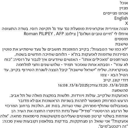
אוכל
מגזין
אנחנו מגייסים
English
X
הגנה אווירית אוקראינית מופעלת נגד עוד גל תקיפה רוסי. בשדה התעופה
איחלו לי "חיים טובים ושלום"| צילום: Roman PILIPEY , AFP
מוספים
שישבת
"לא כמו שר הטבעות": בקייב המופגזת חושבים על צעד שיפתיע את פוטין
הסירנות שדומות לאזעקות בת"א • הלוחם שחיכה חודשים בשטח,
כשרחפנים "מאכילים אותו" • האנשים שיודעים איך לגבור על רוסיה: "כוח
לא עוזר" • וסבתא אחת שאזכור תמיד • שלוש שנים וחצי למלחמה
באוקראינה, שליח "ישראל שישבת" קיבל הצצה לשגרת הטירוף בקייב, עד
הטיל הבא • צפו
דודי קוגן
, קייב
13/8/2025, 15:20
,עודכן
13/8/2025, 16:08
0
השמעה
האזעקות של
קייב
, עולות ויורדות, חלשות במקצת מאלה של תל אביב.
הרעש המרוחק מאפשר לתהות בשניות הראשונות אם לא מדובר
באמבולנס שחולף ממרחק. שתי נערות, בנות זוג, הולכות ברחוב המרכזי
של הרובע ההיסטורי "פודיל" שעל גדות הדניפרו החוצה את העיר. הן
אוחזות בשלטי קרטון פשוטים שעליהם מקושקשות סיסמאות מחאה. "אלה
אזעקות?" אני שואל. הן מצחקקות, בודקות בפלאפון וקובעות שאין סכנה:
"זה רק
כטב"מים
".