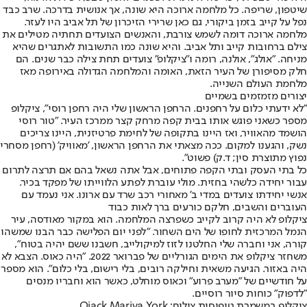
שיטפון, שריפה. כל מלחמה ארוכה היא שונה, אך אנושית בדרכה. שרב כבד
נפל על קייב בזמן ביקורי, גם כאן שרירי הזיכרון של תל אביב היו לעזר.
מלחמה ארוכה דומה לשמש צורבת, והאנשים הצועדים תחתיה מטילים את
צילם ברחובות קייב ותל אביב. והיא שונה כמו התשובות לאתגרים שהיא
מניחה. "אולג", אולנה, רומה ו"ציקלופ" צועדים תחת צילה כבר שנים. הם
חלק מסיפורן של העיר הזאת, האומה והמלחמה הגדולה באירופה מאז
מלחמת העולם השנייה.
יצורים מזמזמים בשמיים
"לא ידעתי כלום על רחפנים. הרחפן הראשון שלי היה רחפן רוסי", ציקלופ
מספר כשאני פוגש אותו בבית קפה מרחק קצר ממרכז העיר. "טור רוסי
הושמד מהאוויר, ואז היינו בתקופה של לחימת פרטיזנית, היינו צריכים
נשק, והגענו למקום. ככה מצאתי את הרחפן הראשון, 'מאוויק' (רחפן מסחרי
נפוץ מתוצרת סין; ד.ק) פשוט".
כל בתי העסק ובתי הקפה פתוחים, אבל אתה נשאל בהם אם תרצה לתרום
עבור יחידה כלשהי בחזית. מולי עוברת לפתע הלווייתו של מפקד בכיר.
אנשי יחידתו צועדים במדי ב' מאחורי רכב שרד עם ארונו. אני נעמד עם
העוברים והשבים, חלקם כורעים ברך לאות כבוד
ציקלופ לא היה קרוב לקייב כשפרצה המלחמה. הוא במקור מאודסה, עיר
הנמל המרכזית לחופו של הים השחור. "לפני יום הפלישה כבר הבנו שמשהו
קורה, אני וחברה שלי החלטנו לזוז למיקולייב, חשבנו ששם יהיה בטוח",
משחזר ציקלופ את הימים הגורליים של פברואר 2022. "היה כאוס. הצבא לא
היה באזור. הגיעה משאית וחילקה רובים, בלי רישום, בלי כלום". הוא מספר
על חודשיים של "מערב פרוע" וכאוס מוחלט, כאשר הוא וחבריו מנסים
"לדפוק" כוחות סיור רוסיים.
ציקלופ במשמרת טיפוסית,צילום: Ojack Mariya York