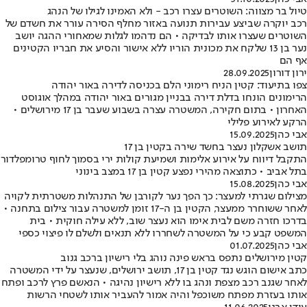
טיול בר מצווה: השוטרים עצרו רכב - ולא האמינו לגילו של הנהג
רכב יוקרה שביצע עבירות תנועה באזור מחלף הסירה עורר את חשדם של
השוטרים שעצרו אותו לבדיקה • הם נדהמו לגלות שמאחורי ההגה יושב
נער בן 13 שלקח את מכונית הוריו ללא אישור והסיע את חבריו הקטינים
אף הם
ירון דורון
28.09.2025
צפו בתיעוד: קטין הניח רימוני הלם בכניסה לדירה באור יהודה
הרימונים הונחו בדלת דירה בבניין מגורים באור יהודה במהלך אוגוסט
האחרון • בתום חקירה, המשטרה עצרה בשבוע שעבר בן 17 מירושלים •
הרקע לאירוע פלילי
אבי כהן
15.09.2025
תושב אשקלון נעצר בחשד שירה בקטין בן 17
התקבל דיווח על אירוע אלימות ושמיעת קולות ירי בסמוך לחוף טרומפלדור
בתל אביב • כתוצאה מהירי נפצע קטין בן 17 במצב בינוני
אבי כהן
15.08.2025
מצילום שגרתי למעצר: כך הפך נער לקורבן של התנהלות משטרתית לקויה
לאחר ששוחרר ממעצר, הקטין בן ה-17 זומן למשטרה עבור צילום בתחנה •
בדרכו חזרה משם לבית אימו הוא נעצר שוב, ללא עילה חוקית • בית
המשפט קבע כי על המשטרה לשחררו ללא תנאים ולשלם לו פיצוי כספי
אבי כהן
01.07.2025
קטין מירושלים נתפס בראש פינה נוהג בלי רישיון ברכב גנוב
כתב אישום הוגש נגד קטין בן 17, תושב ירושלים, שנעצר על ידי המשטרה
לאחר שגנב רכב מצפת ונהג בו ללא רישיון נהיגה • הנאשם פרץ לרכב ופתח
אותו בעזרת מפתח משוכפל והיה אמור להעביר אותו לשטחי הרשות