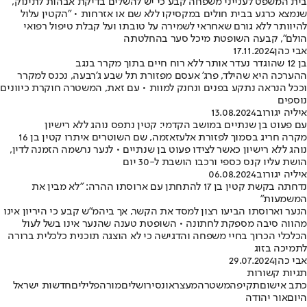
בית המשפט לענייני משפחה קבע כי יש להשלים בדיקת אבהות לתינוק,
שנמצא כרגע בבית חולים במקסיקו ללא שם או אזרחות • "הקטין עלול
להיוותר ללא גורם שאחראי לשמירה על טובתו ועל קבלת טיפול רפואי
הולם", קבעה השופטת מיכל סער בהחלטתה
אבי כהן
17.11.2024
בן 12 שהוגדר נעדר אותר ללא רוח חיים בתוך מקרר בנגב
ההערכה היא שהילד, פרג' אעסם מפזורת תל שבע ג'רבעה, נכנס למקרר
וככל הנראה נתקע בפנים ונחנק למוות • עם זאת, המשטרה חוקרת כיוונים
נוספים
איליה יגורוב
13.08.2024
עם פעוט בן שנתיים במושב הקדמי: קטין נתפס נוהג ללא רישיון
מקרה חריג בסמוך לפזורת אלעזאזמה, שם השוטרים איתרו קטין בן 16
נוהג ללא רישיון כאשר לצידו פעוט בן שנתיים • לנער נרשמה הזמנה לדין,
הושת עליו קנס כספי ורכבו הושבת ל-30 יום
איליה יגורוב
06.08.2024
נדחתה בקשת קטין בן 17 להתחתן עם ארוסתו ההרה: "לא מבין את
המשמעות"
הנער וארוסתו הביעו רצון למסד את הקשר, אך ביהמ"ש קבע כי היריון אינו
מהווה סיבה מספקת לחתונה • השופטת טענה שהנער אינו בשל לעול
הכלכלי הכרוך בחיי משפחה והדגישה כי לא הוצגה תוכנית כלכלית ברורה
לתמיכה בזוג
אבי כהן
29.07.2024
תגיות קשורות
כתב אישום
תקיפה
משטרה
מעצר
אונס
ירושלים
מורה
פלילים
חדשות ישראל
היום
אור יהודה