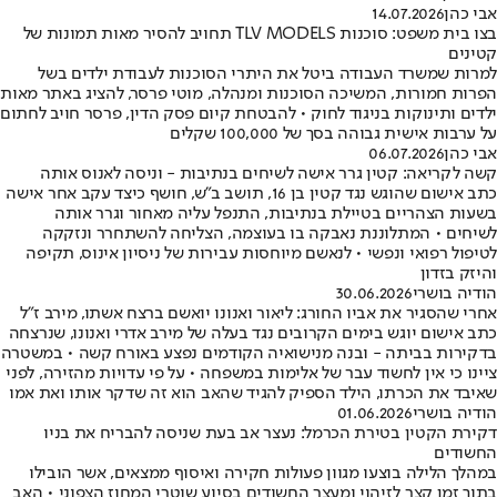
אבי כהן
14.07.2026
בצו בית משפט: סוכנות TLV MODELS תחויב להסיר מאות תמונות של
קטינים
למרות שמשרד העבודה ביטל את היתרי הסוכנות לעבודת ילדים בשל
הפרות חמורות, המשיכה הסוכנות ומנהלה, מוטי פרסר, להציג באתר מאות
ילדים ותינוקות בניגוד לחוק • להבטחת קיום פסק הדין, פרסר חויב לחתום
על ערבות אישית גבוהה בסך של 100,000 שקלים
אבי כהן
06.07.2026
קשה לקריאה: קטין גרר אישה לשיחים בנתיבות - וניסה לאנוס אותה
כתב אישום שהוגש נגד קטין בן 16, תושב ב"ש, חושף כיצד עקב אחר אישה
בשעות הצהריים בטיילת בנתיבות, התנפל עליה מאחור וגרר אותה
לשיחים • המתלוננת נאבקה בו בעוצמה, הצליחה להשתחרר ונזקקה
לטיפול רפואי ונפשי • לנאשם מיוחסות עבירות של ניסיון אינוס, תקיפה
והיזק בזדון
הודיה בושרי
30.06.2026
אחרי שהסגיר את אביו החורג: ליאור ואנונו יואשם ברצח אשתו, מירב ז"ל
כתב אישום יוגש בימים הקרובים נגד בעלה של מירב אדרי ואנונו, שנרצחה
בדקירות בביתה - ובנה מנישואיה הקודמים נפצע באורח קשה • במשטרה
ציינו כי אין לחשוד עבר של אלימות במשפחה • על פי עדויות מהזירה, לפני
שאיבד את הכרתו, הילד הספיק להגיד שהאב הוא זה שדקר אותו ואת אמו
הודיה בושרי
01.06.2026
דקירת הקטין בטירת הכרמל: נעצר אב בעת שניסה להבריח את בניו
החשודים
במהלך הלילה בוצעו מגוון פעולות חקירה ואיסוף ממצאים, אשר הובילו
בתוך זמן קצר לזיהוי ומעצר החשודים בסיוע שוטרי המחוז הצפוני • האב