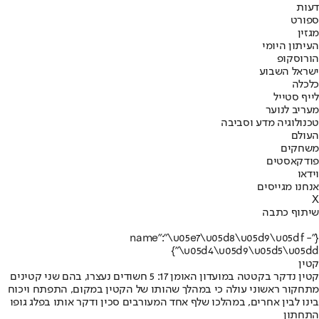
דעות
ספורט
מגזין
העיתון היומי
הורוסקופ
ישראל השבוע
כלכלה
לייף סטייל
מעריב לנוער
טכנולוגיה מדע וסביבה
העולם
משחקים
פודקאסטים
וידאו
אנחנו מגייסים
X
שיתוף כתבה
{"name":"\u05e7\u05d8\u05d9\u05df -
\u05d4\u05d9\u05d5\u05dd"}
קטין
קטין נדקר בקטטה במועדון האומן 17: 5 חשודים נעצרו, בהם שני קטינים
מתחקור ראשוני עולה כי במהלך שהותו של הקטין במקום, התפתח ויכוח
בינו לבין אחרים, במהלכו שלף אחד המעורבים סכין ודקר אותו בפלג גופו
התחתון