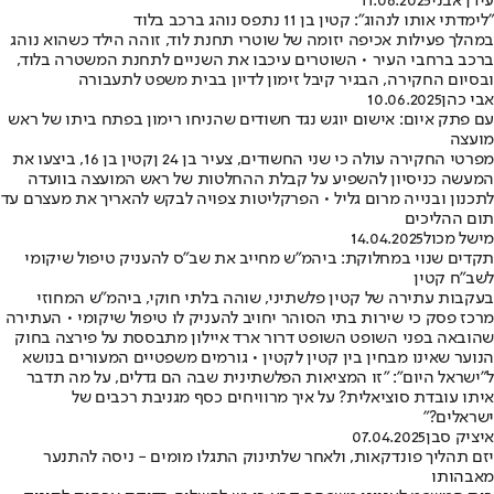
עידן אבני
11.06.2025
"לימדתי אותו לנהוג": קטין בן 11 נתפס נוהג ברכב בלוד
במהלך פעילות אכיפה יזומה של שוטרי תחנת לוד, זוהה הילד כשהוא נוהג
ברכב ברחבי העיר • השוטרים עיכבו את השניים לתחנת המשטרה בלוד,
ובסיום החקירה, הבגיר קיבל זימון לדיון בבית משפט לתעבורה
אבי כהן
10.06.2025
עם פתק איום: אישום יוגש נגד חשודים שהניחו רימון בפתח ביתו של ראש
מועצה
מפרטי החקירה עולה כי שני החשודים, צעיר בן 24 ןקטין בן 16, ביצעו את
המעשה כניסיון להשפיע על קבלת ההחלטות של ראש המועצה בוועדה
לתכנון ובנייה מרום גליל • הפרקליטות צפויה לבקש להאריך את מעצרם עד
תום ההליכים
מישל מכול
14.04.2025
תקדים שנוי במחלוקת: ביהמ"ש מחייב את שב"ס להעניק טיפול שיקומי
לשב"ח קטין
בעקבות עתירה של קטין פלשתיני, שוהה בלתי חוקי, ביהמ"ש המחוזי
מרכז פסק כי שירות בתי הסוהר יחויב להעניק לו טיפול שיקומי • העתירה
שהובאה בפני השופט השופט דרור ארד איילון מתבססת על פירצה בחוק
הנוער שאינו מבחין בין קטין לקטין • גורמים משפטיים המעורים בנושא
ל"ישראל היום": "זו המציאות הפלשתינית שבה הם גדלים, על מה תדבר
איתו עובדת סוציאלית? על איך מרוויחים כסף מגניבת רכבים של
ישראלים?"
איציק סבן
07.04.2025
יזם תהליך פונדקאות, ולאחר שלתינוק התגלו מומים - ניסה להתנער
מאבהותו