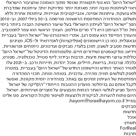
"ישראל היום" הוא גוף תקשורת שנוסד מתוך האמונה שהציבור הישראלי
ראוי לעיתונות טובה יותר, מאוזנת יותר ומדויקת יותר. עיתונות שמדברת
ולא צועקת. עיתונות אמינה, אובייקטיבית ועניינית. עיתונות אחרת וללא
תשלום. המהדורה המודפסת הראשונה פורסמה ב-30 ביולי 2007, וב-2010
הפך "ישראל היום" לעיתון הישראלי בעל שיעור החשיפה הגבוה ביותר בימי
חול. מו"ל העיתון היא ד"ר מרים אדלסון. העורך הראשי הוא עמר לחמנוביץ,
והעורך המייסד הוא עמוס רגב. אתרי האינטרנט של "ישראל היום" בעברית
ובאנגלית, כמו כן היישומונים (אפליקציות) לאנדרואיד ול-iOS, מציגים
חדשות מסביב לשעון, תוכן בלעדי, מבזקים ועדכונים, ניתוחים ופרשנויות,
וידיאו, פודקאסטים ושידורים חיים. פלטפורמות הדיגיטל של "ישראל היום"
כוללות ערוצי חדשות ודעות, תרבות ובידור, לייף סטייל, טכנולוגיה, ספורט,
כלכלה וצרכנות, בריאות, חיילים, אוכל, יהדות, תיירות ורכב. ב-2021 עלו
לאוויר האתר החדש והיישומון החדש של "ישראל היום" בעברית, במטרה
לספק לגולשים חוויה מהירה, עדכנית, בטוחה ונוחה. תכני המהדורה
המודפסת של העיתון זמינים גם באתר, במהדורה יומית מקוונת, ואפשר
לקבל אותם גם בניוזלטר. מועדון ההטבות הייחודי "הקליקה של ישראל
היום" מציע לגולשי האתר הנחות ומבצעים על מוצרים ושירותים. ישראל
היום פתוח להערות, לביקורת ולהצעות לשיפור מקהל הקוראים. פנו אלינו
במייל hayom@israelhayom.co.il.
מבזקים
חדשות
אוכל
תשחץ
ForReal
תרבות