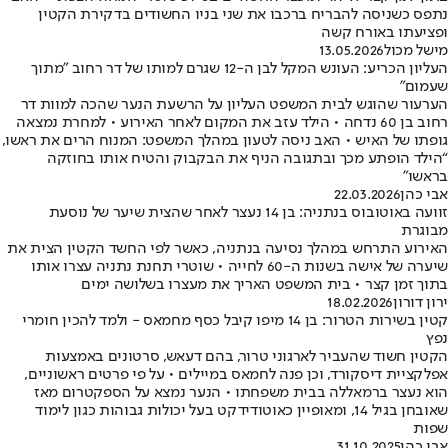
נתפס כשניסה להבריח ברכבו את שני בניו החשודים בדקירת הקטין
ופציעתו באורח קשה
מישל מכול
13.05.2026
העליון הכריע: העונש המקל לבן ה-12 שגרם למותו של דר רחוב "מתוך
שעמום"
הערעור שהוגש לבית המשפט העליון על הרשעת הנער שהכה למוות דר
רחוב בן 60 נדחה • הילד עזב את המקום לאחר האירוע • למחרת נמצאה
גופתו של האיש • האב ניסה לטעון במהלך המשפט: המנוח הרים את ראשו,
“הילד הופתע מכך ובתגובה הניף את הבקבוק והטיח אותו בחוזקה
בראשו"
אבי כהן
22.03.2026
זוועה באוטובוס בנתניה: בן 14 נעצר לאחר שהצית שיער של נוסעת
מבוגרת
האירוע התרחש במהלך נסיעה בנתניה, כאשר לפי החשד הקטין הצית את
שיערה של אישה בשנות ה-60 לחייה • שוטרי תחנת נתניה עצרו אותו
בתוך זמן קצר • בית המשפט האריך את מעצרו בשלושה ימים
ירון דורון
18.02.2026
קטין בשירות הטרור: בן 14 מיפו קיבל כסף מחמאס - ולמד להכין חומרי
נפץ
הקטין חשוד שהעביר לארגוני טרור, בהם דעאש, סרטונים באמצעות
אפלקציית דיסקורד, וכן פנה לחמאס במיילים • על פי פרטים ראשוניים,
הוא נעצר ברמאללה בבית משפחתו • הנער נמצא על הספקטרום מאז
שאובחן בגיל 14, ומאופיין כאוטודידקט בעל יכולות גבוהות כגון לימוד
שפות
אבי כהן
31.10.2025