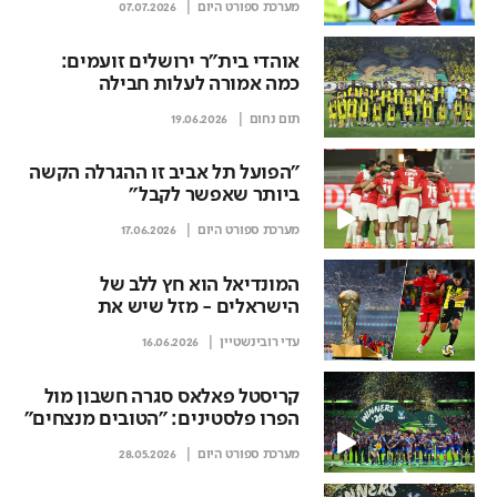
מערכת ספורט היום
07.07.2026
אוהדי בית"ר ירושלים זועמים:
כמה אמורה לעלות חבילה
לקונפרנס ליג?
תום נחום
19.06.2026
"הפועל תל אביב זו ההגרלה הקשה
ביותר שאפשר לקבל"
מערכת ספורט היום
17.06.2026
המונדיאל הוא חץ ללב של
הישראלים - מזל שיש את
הקונפרנס ליג
עדי רובינשטיין
16.06.2026
קריסטל פאלאס סגרה חשבון מול
הפרו פלסטינים: "הטובים מנצחים"
מערכת ספורט היום
28.05.2026