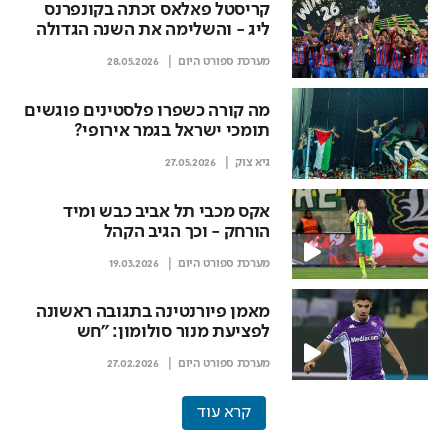
קריסטל פאלאס זכתה בקונפרנס
ליג - והשלימה את השנה הגדולה
בתולדותיה
מערכת ספורט היום
28.05.2026
מה קורה כשפרו פלסטינים פוגשים
תומכי ישראל בגמר אירופי?
גיא צוק
27.05.2026
אקס מכבי תל אביב כבש ומיד
הורחק - וכך הגיב הקהל
מערכת ספורט היום
19.03.2026
מאמן פיורנטינה בתגובה ראשונה
לפציעת מנור סולומון: "חש
כאבים"
מערכת ספורט היום
27.02.2026
קרא עוד