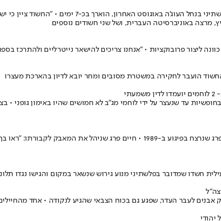
מעצרו של סער אופיר, החשוד שתקף וחטף, ביחד עם מספר לו
ץ, מרצה באוניברסיטה העברית, ושל שני חשודים נוספים
תי
ופשיות עד שנעצר על ידי לוחמי מג"ב לא חמושים שהיו באימון גופני • 
דוד בן אברהם הובא למנוחות בהר ברכה • הוא נקבר בסמוך ליעקב שלמה פרג שנרצח בפיגוע
ילית חשדו שמדובר בפלשתיני מנוע גירוש שנשאר במקום והגישו נגדו תלו
צה"ל
ק אבנים לעבר העדר, שפגע גם בכוח הצבאי שהגיע לנקודה • אחד מהחיילי