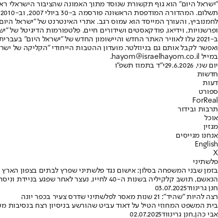
"ישראל היום" הוא גוף תקשורת שנוסד מתוך האמונה שהציבור הישראלי ראוי 
ת
ופרשנויות, וידיאו, פודקאסטים ושידורים חיים. פלטפורמות הדיגיטל של "ישרא
ב-2021 עלו לאוויר האתר החדש והיישומון החדש של "ישראל היום" בע
ואפשר לקבל אותם גם בניוזלטר. מועדון ההטבות הייחודי "הקליקה של ישרא
במייל hayom@israelhayom.co.il.
יום שני, 29.6.2026
י"ד בתמוז תשפ"ו
חדשות
דעות
ספורט
ForReal
תרבות ובידור
אוכל
מגזין
אנחנו מגייסים
English
X
פלשתיני
בזמן שבני המשפחה בסלון: אישום נגד פלשתיני שפרץ לבתים בצפון הארץ
הנאשם, תושב קלקיליה בשנות ה-40 לחייו, נעצר לאחר שפגע בניידת וניסה להימלט ממעצר • הוא מואשם בשמונה סעיפים שונים
חנן גרינווד
03.07.2025
רצה להיות "שהיד": 21 שנות מאסר לפלשתיני שדרס צעיר בכפר יונה
בית המשפט המחוזי הטיל על דאוד עביט שהורשע בניסיון רצח בנסיבות מעשה טרור • בנוסך
אבי כהן
,
חנן גרינווד
02.07.2025