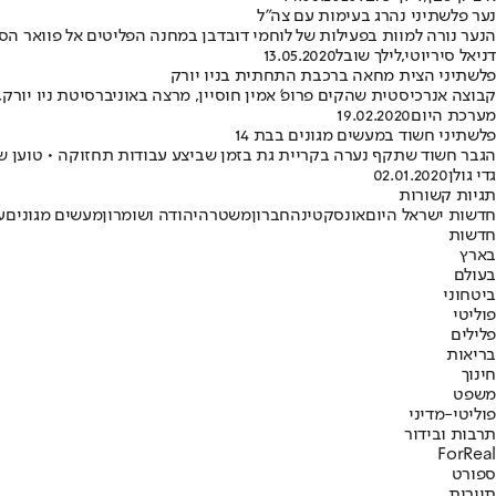
נער פלשתיני נהרג בעימות עם צה"ל
הנער נורה למוות בפעילות של לוחמי דובדבן במחנה הפליטים אל פוואר הסמ
דניאל סיריוטי
,
לילך שובל
13.05.2020
פלשתיני הצית מחאה ברכבת התחתית בניו יורק
קבוצה אנרכיסטית שהקים פרופ' אמין חוסיין, מרצה באוניברסיטת ניו יורק, גרמה לנזק של כ-100 אלף דולר ברכבת התחתית, במ
מערכת היום
19.02.2020
פלשתיני חשוד במעשים מגונים בבת 14
הגבר חשוד שתקף נערה בקריית גת בזמן שביצע עבודות תחזוקה • טוען ש
גדי גולן
02.01.2020
תגיות קשורות
חדשות ישראל היום
אונס
קטינה
חברון
משטרה
יהודה ושומרון
מעשים מגונים
ע
חדשות
בארץ
בעולם
ביטחוני
פוליטי
פלילים
בריאות
חינוך
משפט
פוליטי-מדיני
תרבות ובידור
ForReal
ספורט
תיירות