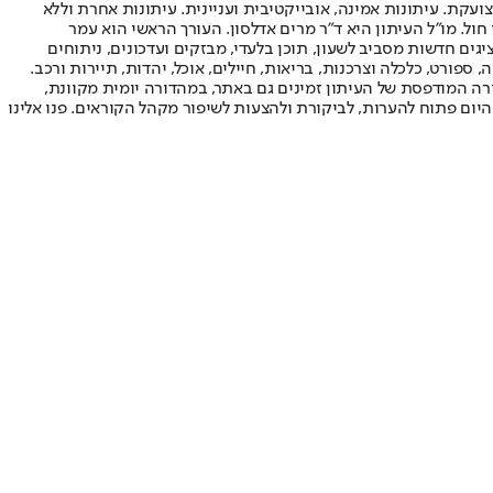
ועקת. עיתונות אמינה, אובייקטיבית ועניינית. עיתונות אחרת וללא
עור החשיפה הגבוה ביותר בימי חול. מו"ל העיתון היא ד"ר מרים אדלסון. העורך הראשי הוא עמר
 והעורך המייסד הוא עמוס רגב. אתרי האינטרנט של "ישראל היום" בעברית ובאנגלית, כמו כן היישומונים (אפליקציות) לאנדרואיד ול-iOS, מציגים חדשות מסביב לשעון, תוכן בלעדי, מבזקים ועדכונים, ניתוחים
, ספורט, כלכלה וצרכנות, בריאות, חיילים, אוכל, יהדות, תיירות ורכב.
דורה המודפסת של העיתון זמינים גם באתר, במהדורה יומית מקוונת,
היום פתוח להערות, לביקורת ולהצעות לשיפור מקהל הקוראים. פנו אלינו