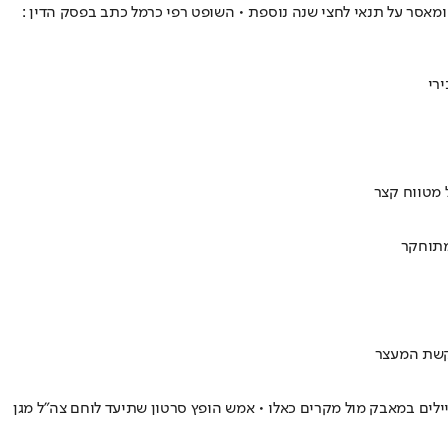
ל יהודי מתוך מניע גזעני, והעלה את הסרטון לטיק-טוק • בנוסף למאסר בפועל נגזר עליו פיצוי בסך 18 אלף שקלים ומאסר על תנאי לחצי שנה נוספת • השופט רפי כרמל כתב בפסק הדין :
רי
 מטווח קצר
מתוחקר
יילים במאבק מול מקרים כאלו • אמש הופץ סרטון שתיעד לוחם צה"ל מגן