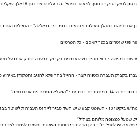
מוחמד סוילם תועד שופך קפה חם ע
 את חייהם במהלך פעילות מבצעית בכפר ביר נבאללה" • החיילים הגיבו בי
קור שני שוטרים בכפר קאסם • כל הפרטים
 שחשוד במעשה • הוא תועד כשהוא מצית בקבוק תבערה וזורק אותו על חייל
לעברו בקבוק תעברה מטווח קצר • החייל בחר שלא להגיב ותפקודו באירוע 
כים עם אורח חייה"
, שפעל כמצופה מלוחם בצה"ל"
 פשע שיש לטפל בו" • כהן הבהיר כי כוחות השיטור ימשיכו לעמוד לצד הח