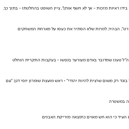
חמי מג"ב, פלשתיני בנחל העוג'ה באוגוסט האחרון, הוארך בכ-7 ימים • "החשוד ציין כי יש בידו ראיות מזכות - אך לא חשף אותן", ציין השופט בהחלטתו • בתוך כך,
בצה"ל טענו שמדובר באדם מעורער בנפשו • בעקבות התקרית הוחלט
 ב-1989 • חיים פרג שניהל את המאבק לקבורתו: "ראו בך בוגד רק משום שרצית להיות יהודי" • ראש מועצת שומרון יוסי דגן: "עם
נה במשטרה
ם העיד כי הוא חש מאוים כתוצאה מזריקת האבנים