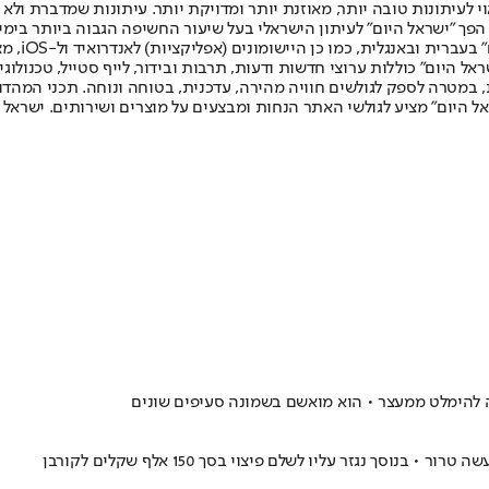
לעיתונות טובה יותר, מאוזנת יותר ומדויקת יותר. עיתונות שמדברת ולא צ
שלום. המהדורה המודפסת הראשונה פורסמה ב-30 ביולי 2007, וב-2010 הפך "ישראל היום" לעיתון הישראלי בעל שי
לחמנוביץ,
ל היום" כוללות ערוצי חדשות ודעות, תרבות ובידור, לייף סטייל, טכנולוגיה
ברית, במטרה לספק לגולשים חוויה מהירה, עדכנית, בטוחה ונוחה. תכני המה
ל היום" מציע לגולשי האתר הנחות ומבצעים על מוצרים ושירותים. ישראל 
 נגזר עליו לשלם פיצוי בסך 150 אלף שקלים לקורבן