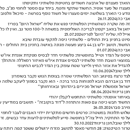
הוארך מעצרם של ארבעה חשודים בחטיפת פלשתיני ותקיפתו
נודע כי הוארך בשלושה ימים מעצרו של חשוד נוסף בפרשה - מיכאל וולפובי
אבי כהן
26.11.2024
זה מה שקרה כשהשחיין הפלשתיני פגש את שליח "ישראל היום" בפריז
יזאן אל בוואב יקפוץ לבריכה האולימפית במשחה ל-100 מטר גב, ואין לו כל כוונה ליצור פרובוקציות • "אנחנו צריכים להישאר נייטרליים ולהתרכז בספורט", הבהיר, למרות שלא הסתיר את כעסו על מארחת המשחקים
אייל לוי, שליח "היום" לפריז
23.07.2024
סיוט בחניון בית החולים - פלשתיני ניסה לתקוף עובדת שיבא
החשוד, תושב יו"ש בן 44 ביצע מעשה מגונה באישה בחניון בית החולים • החשוד הועבר לחקירה במשטרת מסובים ומחר יובא לדיון בהארכת מעצרו
אבי כהן
01.07.2024
טיפס על הגדר וטייל בחופשיות: פלשתיני חדר לבסיס מפקדת אוגדת איו"ש - 2 לוחמים יועמדו לדין משמע
במוצאי השבת חדר פלשתיני לבסיס אגודת איו"ש מאיזור רמאללה והתהלך בח
להגדיל את אזור החיץ ולייצר שטח עומק בין הגדר לכביש החיצוני
לילך שובל
10.06.2024
לצד נרצח בפיגוע: הגר הפלשתיני שנורה בצומת הגוש נקבר בשומרון
ישראל וממשלת ישראל מכירים ביהדותך ובאזרחותך"
חנן גרינווד
08.04.2024
באיחור אופנתי: פלשתיני התחפש לקבלן יהודי
החשוד חבש כיפה עם פאות והתחזה ל"דוד בוקובזה" • תושבים במודיעין ע
מירב סבר
26.03.2024
שלוש תלונות במשטרה: פרטים חדשים מתקרית יידוי האבנים לעבר לוחמי 
על פי התחקיר, חייל צה"ל בחופשה סייע לפלשתינים לרעות עדר כבשים, זר
לילך שובל
,
חנן גרינווד
30.10.2022
טרור הטיקטוק: 28 חודשי מאסר לתושב מזרח ירושלים ששפך קפה רותח על יהודי