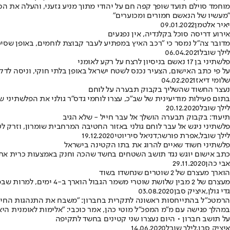
"מעשיו של הנאשם חמורים ומכוערים"
יאיר אלטמן
09.01.2022
אירוע דריסה סוכל בקלנדיה, אין נפגעים
מדובר צה"ל נמסר כי "רכב האיץ במפתיע לעבר קבוצת לוחמים, באופן שסיכן
לילך שובל
06.04.2021
פלשתיני בן 17 נאשם בניסיון לרצח על רקע לאומני
על פי כתב האישום, הצעיר נכנס לשטח ישראל באופן בלתי חוקי, וניסה לד
שלומי דיאז
04.02.2021
נעצר החשוד שהשליך בקבוק תבערה על לוחם
בתום פעילות מודיעינית של שב״כ, עצרו לוחמי גדס"ר גולני את הפלשתיני
לילך שובל
20.12.2020
תיעוד: בקבוק תבערה הושלך אל עבר חייל - שלא הגיב
פלשתיני ניגש אל עבר לוחם גולני באזור החטיבה המרחבית שומרון, וזרק 
לילך שובל
,
אפרת פורשר
,
דניאל סיריוטי
19.12.2020
פלשתיני חשוד שאיים להרוג את בתו הקטינה בישראל
כתב אישום יוגש נגד תושב השטחים בחשד שהכה וחנק באמצעות כרית את בתו בת ה-14, המתגוררת בבת ים • "הוא לא הס
אבי כהן
29.11.2020
הוארך מעצרם של 2 שוטרים שנחשדו בשוד
מעצרם של 2 מבין שלושת שוטרי משמר הגבול הוארך ב-4 ימים, למרות שבמח"ש ביקשו 10 • השופט קבע שיש חשד סביר לייחוס העבירות לשוטר בבקשת המעצר
גדי גולן
,
איציק סבן
03.08.2020
הרמטכ"ל בהתייחסות ראשונה לתקרית בחברון: "משבח את התנהגות החייל
במהלך פגישה עם מ"מ המפכ"ל מוטי כהן, אמר כוכבי: "אלימות לאומנית היא
על תושב חברון • היום נעצרו שני קטינים בחשד לתקיפה
איציק סבן
,
לילך שובל
14.06.2020