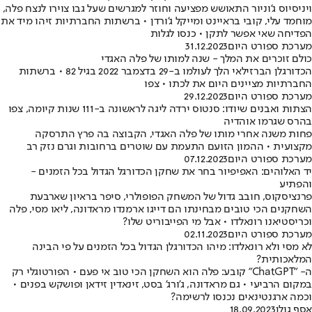
ויניסיוס ג'וניור התאושש מפציעה וחוזר למגרשים שעל גבו צוירו לנצח פלה,
מוחמד עלי, קובי בראיינט ומייקל ג'ורדן • ברשתות החברתיות זיהו מיד את
הפדיחה שאי אפשר לתקן • כנסו לגלות
מערכת ספורט היום
31.12.2023
כולם זוכרים את המלך - שנה למותו של פלה האגדי
הכדורגלן הברזילאי הלך לעולמו ב-29 בדצמבר 2022 בגיל 82 • ברשתות
החברתיות מציינים היום את לכתו • צפו
מערכת ספורט היום
29.12.2023
הצתות ואבנים שיודו: סנטוס ירדה ליגה לראשונה ב-111 שנות קיומה, צפו
בהרס שגרמו אוהדיה
פחות משנה אחרי מותו של פלה האגדי, הקבוצה בה פרץ התרסקה
מקצועית • ההמון הזועם התעמת עם שוטרים ברחובות וגרם נזק רב
מערכת ספורט היום
07.12.2023
יד האלוהים: האפיפיור בחר את שחקן הכדורגל הגדול בכל הזמנים -
והפתיע
פרנציסקוס, חובב גדול של המשחק הפופולרי, סיפר בראיון שארבעת
השחקנים הכי טובים מבחינתו הם דייגו ארמנדו מראדונה, ליאו מסי, פלה
וכריסטיאנו רונאלדו • אבל מי הפייבוריט שלו?
מערכת ספורט היום
02.11.2023
לא מסי ולא רונאלדו: מיהו הכדורגלן הגדול בכל הזמנים על פי הבינה
המלאכותית?
ה- "ChatGPT" קובע: פלה הוא השחקן הכי טוב אי פעם • הפורטוגלי רק
במקום הרביעי • גם מראדונה, ג'ורג' בסט, זינאדין זידאן ופושקש בפנים •
וכמה ארגנטינאים נכנסו לרשימה?
אסף גולן
18.09.2023