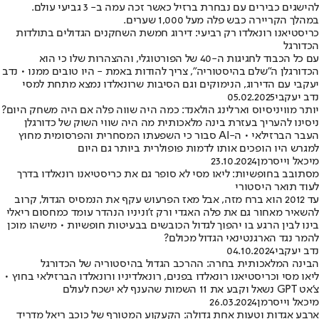
להישגים כבירים עם נבחרת ברזיל כאשר זכה עמה ב- 3 גביעי עולם.
במהלך הקריירה כבש פלה מעל 1,000 שערים.
כריסטיאנו רונאלדו רק רביעי: דירוג חמשת השחקנים הגדולים בתולדות
הכדורגל
עם כל הכבוד לחגיגות ה-40 של הפורטוגלי, וההצהרות שלו כי הוא
הכדורגלן ה"שלם בהיסטוריה", צריך להודות באמת - היו טובים ממנו • נדב
יעקבי עם הדירוג, הנימוקים וגם הסיבות שרונאלדו נמצא מתחת למסי
נדב יעקבי
05.02.2025
יותר מוויניסיוס וארלינג הולאנד: כמה היה שווה פלה אם היה משחק היום?
ניסינו להעריך בעזרת בינה מלאכותית מה היה שווי השוק של כדורגלן
העבר הברזילאי • ה-AI סבור כי השפעתו המסחרית והפרסומית מחוץ
למגרש היו הופכים אותו לדמות פופולרית ביותר גם היום
מיכאל וייסרמן
23.10.2024
מסתובב בחופשיות: ליאו מסי לא סופר גם את כריסטיאנו רונאלדו בדרך
לעוד תואר היסטורי
עד 2012 הוא ברח מזה, אבל מאז הפרעוש עקף את הנמסיס הגדול, קרוב
להשאיר מאחור גם את פלה האגדי ורק ז'וניניו הנהדר עומד כמחסום ריאלי
בינו לבין הרגע בו יהפוך לגדול הכובשים בבעיטות חופשיות • מישהו מוכן
להמר נגד הארגנטינאי הגדול מכולם?
נדב יעקבי
04.10.2024
הבינה המלאכותית בחרה: ההרכב הגדול בהיסטוריה של הכדורגל
ליאו מסי וכריסטיאנו רונאלדו בפנים, רונאלדיניו ורונאלדו הברזילאי בחוץ •
צ'אט GPT נשאל וקבע את 11 השמות שהענף לא ישכח לעולם
מיכאל וייסרמן
26.03.2024
ארבע אגדות וטעות אחת גדולה: הקעקוע המטורף של כוכב ריאל מדריד