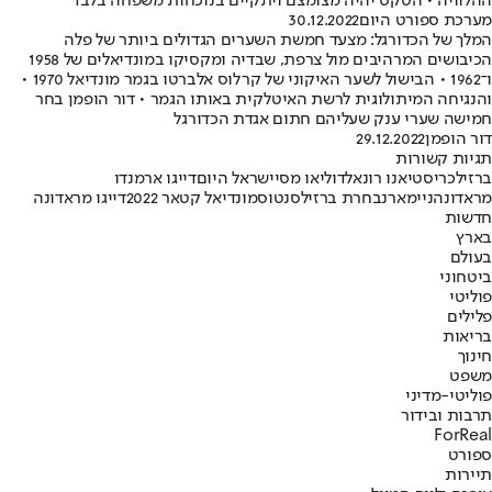
ההלוויה • הטקס יהיה מצומצם ויתקיים בנוכחות משפחה בלבד
מערכת ספורט היום
30.12.2022
המלך של הכדורגל: מצעד חמשת השערים הגדולים ביותר של פלה
הכיבושים המרהיבים מול צרפת, שבדיה ומקסיקו במונדיאלים של 1958
ו־1962 • הבישול לשער האיקוני של קרלוס אלברטו בגמר מונדיאל 1970 •
והנגיחה המיתולוגית לרשת האיטלקית באותו הגמר • דור הופמן בחר
חמישה שערי ענק שעליהם חתום אגדת הכדורגל
דור הופמן
29.12.2022
תגיות קשורות
ברזיל
כריסטיאנו רונאלדו
ליאו מסי
ישראל היום
דייגו ארמנדו
מראדונה
ניימאר
נבחרת ברזיל
סנטוס
מונדיאל קטאר 2022
דייגו מראדונה
חדשות
בארץ
בעולם
ביטחוני
פוליטי
פלילים
בריאות
חינוך
משפט
פוליטי-מדיני
תרבות ובידור
ForReal
ספורט
תיירות