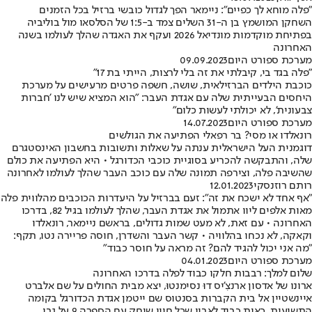
"פלה מוחא לך כפיים": ניימאר הפך לגדול כובשי ברזיל בכל הזמנים
השחקן המושמץ בן ה-31 השלים צמד ב-1:5 של הסלסאו מול בוליביה
בפתיחת מוקדמות מונדיאל 2026 ועקף את האגדה שהלך לעולמו בשנה
האחרונה
מערכת ספורט היום
09.09.2023
"פלה בגד בי, קיבלתי את זה בלי לרצות, הייתי בת 17"
כוכבת הילדים הברזילאית, שושה, חשפה פרטים מרעישים על מערכת
היחסים הבעייתית שלה עם אגדת העבר: "הוא המציא שיש לנו 'חברות
צבעונית', לא יכולתי לעשות כלום"
מערכת ספורט היום
14.07.2023
רונאלדו או מסי? בר רפאלי הפתיעה את הגולשים
דוגמנית העל הישראלית ענתה על שאלות ותשובות בחשבון האינסטגרם
שלה, והתבקשה להכריע בסוגיית כוכבי הכדורגל • היא הפתיעה את כולם
שהשיבה פלה, וצירפה תמונה שלה עם כוכב העבר שהלך לעולמו לאחרונה
רותם רוזנסקי
12.01.2023
"אף אחד לא ישכח את זה": זעם בברזיל על היעדרות הכוכבים מהלווית פלה
מאות אלפים ליוו אתמול את אגדת העבר, שהלך לעולמו בגיל 82, בדרכו
האחרונה • עם זאת, לא מעט שמות גדולים, בראשם ניימאר, רונאלדו
וקאקה, לא נכחו בהלוויה • קשר העבר והשדרן, חוסה פריירה נטו, תקף:
"מה אני יכול להגיד להם? זה מראה על חוסר כבוד"
מערכת ספורט היום
04.01.2023
שלום למלך: רבבות חלקו כבוד לפלה בדרכו האחרונה
ארונו של אדסון ארנצִ'יס דוּ נסימנטוּ, יצא מבית החולים על שם אלברט
איינשטיין אל בית הקברות בסנטוס שם ייטמן אגדת הכדורגל בקומה
התשיעית, כאות כבוד לאביו שכל חייו שיחק עם הספרה 9 על גבו