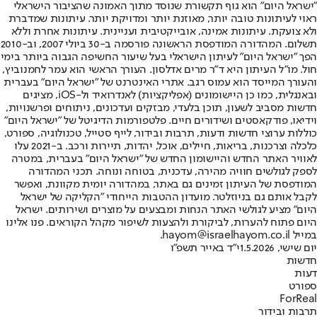
"ישראל היום" הוא גוף תקשורת שנוסד מתוך האמונה שהציבור הישראלי
ראוי לעיתונות טובה יותר, מאוזנת יותר ומדויקת יותר. עיתונות שמדברת
ולא צועקת. עיתונות אמינה, אובייקטיבית ועניינית. עיתונות אחרת וללא
תשלום. המהדורה המודפסת הראשונה פורסמה ב-30 ביולי 2007, וב-2010
הפך "ישראל היום" לעיתון הישראלי בעל שיעור החשיפה הגבוה ביותר בימי
חול. מו"ל העיתון היא ד"ר מרים אדלסון. העורך הראשי הוא עמר לחמנוביץ,
והעורך המייסד הוא עמוס רגב. אתרי האינטרנט של "ישראל היום" בעברית
ובאנגלית, כמו כן היישומונים (אפליקציות) לאנדרואיד ול-iOS, מציגים
חדשות מסביב לשעון, תוכן בלעדי, מבזקים ועדכונים, ניתוחים ופרשנויות,
וידיאו, פודקאסטים ושידורים חיים. פלטפורמות הדיגיטל של "ישראל היום"
כוללות ערוצי חדשות ודעות, תרבות ובידור, לייף סטייל, טכנולוגיה, ספורט,
כלכלה וצרכנות, בריאות, חיילים, אוכל, יהדות, תיירות ורכב. ב-2021 עלו
לאוויר האתר החדש והיישומון החדש של "ישראל היום" בעברית, במטרה
לספק לגולשים חוויה מהירה, עדכנית, בטוחה ונוחה. תכני המהדורה
המודפסת של העיתון זמינים גם באתר, במהדורה יומית מקוונת, ואפשר
לקבל אותם גם בניוזלטר. מועדון ההטבות הייחודי "הקליקה של ישראל
היום" מציע לגולשי האתר הנחות ומבצעים על מוצרים ושירותים. ישראל
היום פתוח להערות, לביקורת ולהצעות לשיפור מקהל הקוראים. פנו אלינו
במייל hayom@israelhayom.co.il.
יום שישי, 1.5.2026
י"ד באייר תשפ"ו
חדשות
דעות
ספורט
ForReal
תרבות ובידור