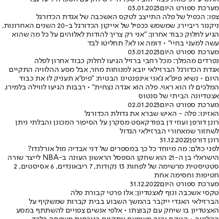
מערכת ספורט היום
03.01.2023
צפו: הכפיל של פלה התייצב לטקס האשכבה של אגדת הכדורגל
ניקנור ריביירו, שמשמש ככפיל של אייקון הכדורגל ב-20 השנים האחרונות,
הגיע לחלוק כבוד אחרון: "אני רק צריך להודות לאלוהים על כל מה שהוא
עשה למעני בחיי" • דומה או לא? תחליטו לבד
מערכת ספורט היום
03.01.2023
נפרדים מהמלך: מכל רחבי ברזיל הגיעו לחלוק כבוד אחרון לפלה
אגדת הכדורגל הברזילאי יובא למנוחות מחר, אבל מסע ההלוויה התקיים
היום • נשיא פיפ"א ג'אני אינפנטינו הבטיח: "פיפ"א תעניק לו את כבוד
המלכים לו הוא ראוי. פלה הוא אגדה נצחית" • רבבות הגיעו לווילה בלמירו,
אצטדיונה הביתי של סנטוס
מערכת ספורט היום
02.01.2023
האזינו: פלה - האיש שברא את גדולת הכדורגל
רונן דורפן ועוזי דן בפודקאסט מסקרן על הסיפור המכונן והבלתי ניתן
לשחזור שמאחורי הברזילאי הגדול
רונן דורפן
31.12.2022
לפני כולם: מה מיוחד כל כך במספרים של דני אבדיה מול אורלנדו?
הישראלי בן ה-21 הוא שחקן הספסל הראשון העונה ב-NBA לייצר שורה
סטטיסטית מרשימה של לפחות 13 נקודות, 7 ריבאונדים, 6 אסיסטים, 2
חטיפות וחסימה אחת
מערכת ספורט היום
31.12.2022
טקסי אשכבה ונוף לאצטדיון: אלו פרטי קבורת פלה
הברזילאי האגדי ייקבר בהמשך השבוע בבית קברות שמשקיף על
האצטדיון בו שיחק עם קבוצתו • אלפי אנשים צפויים להשתתף במסע