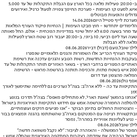
ב-20:00: פעילות מלאה בכל הארץ עם הגבלת התקהלות של עד 5,000
איש, למעט קו העימות • מערכת החינוך צפויה לפעול כרגיל, ואירועים
גדולים והופעות מבוטלים
מערכת לייף סטייל היום
14.06.2026
הלימודים יתחדשו - חוץ מבקו העימות | הנחיות פיקוד העורף המלאות
עד מחר בשעה 6:00 לא יחול שינוי במדיניות הנוכחית • אולם, החל מאותה
שעה ועד ליום רביעי, 10 ביוני, ב-20:00 יעבור רוב שטח הארץ לפעילות
מלאה ללא הגבלות
לילך שובל
,
נועם (דבול) דביר
08.06.2026
פיקוד העורף הכריע: אלו השמורות והגנים הלאומיים שנסגרו
בעקבות ההנחיות החדשות, רשות הטבע והגנים עדכנה את רשימת
האתרים הסגורים ברחבי הארץ • בשאר האזורים תותר התקהלות של עד
200 איש בשטח פתוח, והכניסה תותנה בהרשמה מראש • הרשימה
המלאה מהצפון ועד דרום
אסף גולן
08.06.2026
התקיפות עד כה - ללא ארה"ב: בצה"ל נערכים גם ללחימה שתימשך לאורך
זמן
"אנחנו בהמשך 'שאגת הארי', לא מתחילים מאפס": בצה"ל תדרכו בנוגע
להסלמה החמורה שנרשמה אמש עם חידוש התקיפות האיראניות בישראל
- והצטרפות החות'ים בתימן הבוקר • "אנו מגיעים חזקים ועוצמתיים,
ובתקשורת רציפה עם הסנטקום בארה"ב שהשתתפו בהגנה ונמצאים בבור
- נגיע לעליונות אווירית במהרה", נמסר
לילך שובל
08.06.2026
המסר של הממשלה - והאזהרה לציבור: "לא נקבל משוואה חדשה"
ישראל הבהירה את עמדתה בעקבות המתקפה האיראנית שהחלה אמש •