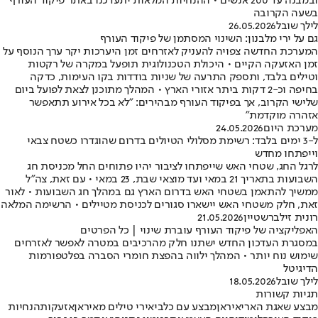
ובמבנה עד 200 אנשים • ההנחיות המלאות יתעדכנו באתר פיקוד העורף
בשעה הקרובה
לילך שובל
26.05.2026
גם על ירי מלבנון: השינוי המסתמן של פיקוד העורף
המערכת החדשה צפויה להעניק לאזרחים זמן היערכות יקר ערך הנוסף על
זמן האזעקה הקיים • היכולת הטכנולוגית תופעל במקרה של רקטות
וטילים בלבד, ותספק התרעה של שניות בודדות בקו העימות, כדקה
בחיפה וכ-2 דקות ביתר אזורי הארץ • המהלך מתוכנן לצאת לפועל ביום
שלישי הקרוב, אך בפיקוד העורף מבהירים: "לא בכל אירוע תתאפשר
אזהרה מוקדמת"
מערכת היום
24.05.2026
ל-3 ימים בלבד: רשימת מסלולי הטיולים בדרום שהוגדרו כשטח צבאי
וייפתחו מחדש
לרגל החג, שטחי האש שייפתחו לציבור יהיו פתוחים החל מכניסת חג
השבועות בתאריך 21 במאי ועד מוצאי שבת, 23 במאי • עם זאת, צה”ל
ממשיך להתאמן בשטחי האש בדרום הארץ גם במהלך חג השבועות • לאור
זאת, חלק משטחי האש יישארו סגורים לכניסת מטיילים • הרשימה המלאה
רונית זילברשטיין
21.05.2026
האפליקציה של פיקוד העורף עוברת שינוי | כל הפרטים
במסגרת העדכון החדש ישתנו חלק מהרכיבים במטרה לאפשר לאזרחים
שימוש נוח יותר • המהלך ילווה בהפצת חומרי הסברה בפלטפורמות
הדיגיטל
לילך שובל
18.05.2026
תגיות קשורות
מבצע שאגת הארי
איראן
מבצע עם כלביא
ירי טילים מאיראן
אזעקות
הנחיות