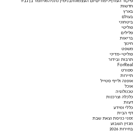
פיקוד העורף
לימודים
יום העצמאות
בנימין נתניהו
איתמר בן גביר
חדשות
בארץ
בעולם
ביטחוני
פוליטי
פלילים
בריאות
חינוך
משפט
פוליטי-מדיני
תרבות ובידור
ForReal
ספורט
תיירות
אופנה ולייף סטייל
אוכל
טכנולוגיה
כלכלה וצרכנות
דעות
כללי ומידע
דף הבית
זמני כניסת וצאת שבת
מגזין השבוע
בחירות 2026