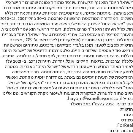
"ישראל היום" הוא גוף תקשורת שנוסד מתוך האמונה שהציבור הישראלי
ראוי לעיתונות טובה יותר, מאוזנת יותר ומדויקת יותר. עיתונות שמדברת
ולא צועקת. עיתונות אמינה, אובייקטיבית ועניינית. עיתונות אחרת וללא
תשלום. המהדורה המודפסת הראשונה פורסמה ב-30 ביולי 2007, וב-2010
הפך "ישראל היום" לעיתון הישראלי בעל שיעור החשיפה הגבוה ביותר בימי
חול. מו"ל העיתון היא ד"ר מרים אדלסון. העורך הראשי הוא עמר לחמנוביץ,
והעורך המייסד הוא עמוס רגב. אתרי האינטרנט של "ישראל היום" בעברית
ובאנגלית, כמו כן היישומונים (אפליקציות) לאנדרואיד ול-iOS, מציגים
חדשות מסביב לשעון, תוכן בלעדי, מבזקים ועדכונים, ניתוחים ופרשנויות,
וידיאו, פודקאסטים ושידורים חיים. פלטפורמות הדיגיטל של "ישראל היום"
כוללות ערוצי חדשות ודעות, תרבות ובידור, לייף סטייל, טכנולוגיה, ספורט,
כלכלה וצרכנות, בריאות, חיילים, אוכל, יהדות, תיירות ורכב. ב-2021 עלו
לאוויר האתר החדש והיישומון החדש של "ישראל היום" בעברית, במטרה
לספק לגולשים חוויה מהירה, עדכנית, בטוחה ונוחה. תכני המהדורה
המודפסת של העיתון זמינים גם באתר, במהדורה יומית מקוונת, ואפשר
לקבל אותם גם בניוזלטר. מועדון ההטבות הייחודי "הקליקה של ישראל
היום" מציע לגולשי האתר הנחות ומבצעים על מוצרים ושירותים. ישראל
היום פתוח להערות, לביקורת ולהצעות לשיפור מקהל הקוראים. פנו אלינו
במייל hayom@israelhayom.co.il.
יום רביעי, 29.7.2026
ט"ו באב תשפ"ו
חדשות
דעות
ספורט
ForReal
תרבות ובידור