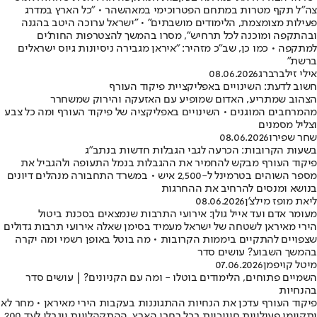
צה"ל תקף מטרות במתחם הפטרוכימי במאהשהר • "כל הארץ במדרג
פעילות מצומצמת, הלימודים מושבתים" • "ישראל ערוכה היטב בהגנה
ובהתקפה ומוכנה לכל תרחיש", מסרו בהמשך להצטרפות החות'ים
למתקפה • כמו כן, שב"כ מזהיר: "איראן מגבירה ניסיונות גיוס ישראלים
ברשת"
אילי זילברברג
08.06.2026
חשוב לדעת: השינויים באפליקציית פיקוד העורף
הצהוב שמתריע, האדום שמופיע עם האזעקה והירוק שמשחרר
מהמרחבים המוגנים • השינויים באפליקציה של פיקוד העורף ומה כל צבע
וצליל מסמנים
שחר שפירו
08.06.2026
בשעות הקרובות: הכרעה לגבי הגבלות חדשות בנתב"ג
פיקוד העורף מבקש להחמיר את ההגבלות בנמל התעופה ולהגביל את
מספר השוהים בטרמינל ל-2,500 איש • במשרד התחבורה מנהלים דיונים
בנושא ומנסים להרחיב את ההחרגות
ליאת מופז מילצ'ן
08.06.2026
מעומר אדם ועד אייל גולן: אירועי התרבות שנמצאים בסכנת ביטול
הירי מאיראן לשטחה של ישראל מעמיד בסימן שאלה אירועי תרבות גדולים
שצפויים להתקיים ביממות הקרובות • מה בוטל באופן רשמי ומה יקרה
בהמשך השבוע? עושים סדר
מיטל קויפמן
07.06.2026
השמיים פתוחים, הלימודים בוטלו - ומה עם הקניונים? | עושים סדר
בהנחיות
פיקוד העורף עדכן את הנחיות ההתגוננות בעקבות הירי מאיראן • מחר לא
יתקיימו פעילויות חינוכיות בכל רחבי הארץ, ההתקהלויות יוגבלו לעד 200