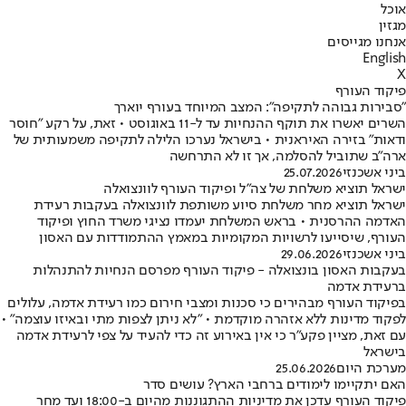
אוכל
מגזין
אנחנו מגייסים
English
X
פיקוד העורף
"סבירות גבוהה לתקיפה": המצב המיוחד בעורף יוארך
השרים יאשרו את תוקף ההנחיות עד ל-11 באוגוסט • זאת, על רקע "חוסר
ודאות" בזירה האיראנית • בישראל נערכו הלילה לתקיפה משמעותית של
ארה"ב שתוביל להסלמה, אך זו לא התרחשה
ביני אשכנזי
25.07.2026
ישראל תוציא משלחת של צה"ל ופיקוד העורף לוונצואלה
ישראל תוציא מחר משלחת סיוע משותפת לוונצואלה בעקבות רעידת
האדמה ההרסנית • בראש המשלחת יעמדו נציגי משרד החוץ ופיקוד
העורף, שיסייעו לרשויות המקומיות במאמץ ההתמודדות עם האסון
ביני אשכנזי
29.06.2026
בעקבות האסון בונצואלה - פיקוד העורף מפרסם הנחיות להתנהלות
ברעידת אדמה
בפיקוד העורף מבהירים כי סכנות ומצבי חירום כמו רעידת אדמה, עלולים
לפקוד מדינות ללא אזהרה מוקדמת • "לא ניתן לצפות מתי ובאיזו עוצמה" •
עם זאת, מציין פקע"ר כי אין באירוע זה כדי להעיד על צפי לרעידת אדמה
בישראל
מערכת היום
25.06.2026
האם יתקיימו לימודים ברחבי הארץ? עושים סדר
פיקוד העורף עדכן את מדיניות ההתגוננות מהיום ב-18:00 ועד מחר