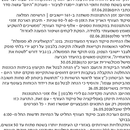
איש בשטח פתוח וחופי הרחצה ייסגרו לציבור • מערכת "היום" עושה סדר
כתבי היום
07.06.2026
מהיום: זמן ההתגוננות משתנה ב-161 יישובים | הרשימה המלאה
פיקוד העורף האריך את הזמן מ-60 ל-90 שניות • תיבחן הארכת זמני
ההתגוננות במקומות נוספים • אלוף פיקוד העורף: "ממשיכים להשקיע
מאמץ משמעותי בלמידה, הפקת לקחים ושיפור המענה לאזרח"
לידור סולטן
02.06.2026
אלו הנחיות פיקוד העורף המעודכנות; בנט: "הקואליציה לא מסוגלת"
חילופי האשמות וקריאות לפעולה תקיפה בלבנון: על רקע ירי בלתי פוסק
לעבר יישובי הצפון, בנט תוקף את הממשלה, בן גביר דורש “לשטח את
הדאחייה”, איזנקוט מאשים בהיעדר הכרעה
מישל מכול
,
שירית אביטן כהן
30.05.2026
לאחר הביקורת והזעם: השר כ"ץ הנחה לבטל את הקיצוץ בכיתות הכוננות
ההחלטה התקבלה בעקבות דיונים דחופים שהתקיימו מוקדם יותר היום •
שר הביטחון כ"ץ אמר לראשי הרשויות כי "תחושת ביטחון לא פחות חשובה
מהביטחון עצמו", והוסיף כי הנחה לבטל גם את רידוד הכוחות בעוטף עזה
הודיה בושרי
26.05.2026
מהיום: התרעה מקדימה גם לירי מלבנון | אלו זמני ההתגוננות
ההנחיה תינתן באפליקציה של פיקוד העורף • עם זאת, התרעה כזו
תסופק רק אם התנאים המבצעיים יאפשרו זאת • כל הפרטים
לילך שובל
26.05.2026
בתום הערכת מצב: פיקוד העורף החליט על הנחיות חדשות החל מ-6:00
בבוקר
התקהלויות ושירותים באזורי קו העימות יותרו בשטח פתוח עד 50 אנשים,