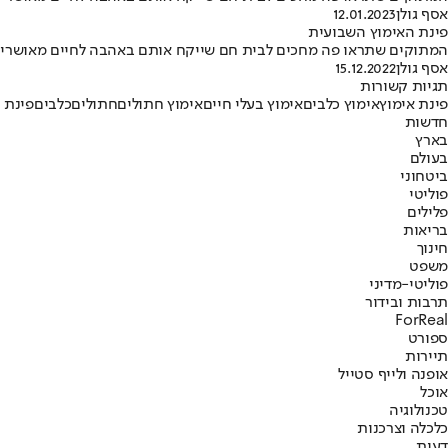
אסף גולן
12.01.2023
פינת האימוץ השבועית
המתוקים שתראו פה מחכים לבית חם שייקח אותם באהבה לחיים מאושרים ומלא
אסף גולן
15.12.2022
תגיות קשורות
פינת אימוץ
אימוץ כלבים
אימוץ בעלי חיים
אימוץ חתולים
חתולים
כלבים
פינת 
חדשות
בארץ
בעולם
ביטחוני
פוליטי
פלילים
בריאות
חינוך
משפט
פוליטי-מדיני
תרבות ובידור
ForReal
ספורט
תיירות
אופנה ולייף סטייל
אוכל
טכנולוגיה
כלכלה וצרכנות
דעות