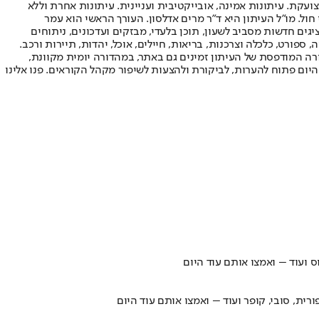
ועקת. עיתונות אמינה, אובייקטיבית ועניינית. עיתונות אחרת וללא
עור החשיפה הגבוה ביותר בימי חול. מו"ל העיתון היא ד"ר מרים אדלסון. העורך הראשי הוא עמר
 והעורך המייסד הוא עמוס רגב. אתרי האינטרנט של "ישראל היום" בעברית ובאנגלית, כמו כן היישומונים (אפליקציות) לאנדרואיד ול-iOS, מציגים חדשות מסביב לשעון, תוכן בלעדי, מבזקים ועדכונים, ניתוחים
, ספורט, כלכלה וצרכנות, בריאות, חיילים, אוכל, יהדות, תיירות ורכב.
דורה המודפסת של העיתון זמינים גם באתר, במהדורה יומית מקוונת,
היום פתוח להערות, לביקורת ולהצעות לשיפור מקהל הקוראים. פנו אלינו
ס ועוד – ואמצו אותם עוד היום
רית, סובי, קופר ועוד – ואמצו אותם עוד היום