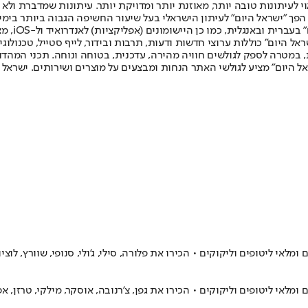
לעיתונות טובה יותר, מאוזנת יותר ומדויקת יותר. עיתונות שמדברת ולא צ
שלום. המהדורה המודפסת הראשונה פורסמה ב-30 ביולי 2007, וב-2010 הפך "ישראל היום" לעיתון הישראלי בעל שי
לחמנוביץ,
ל היום" כוללות ערוצי חדשות ודעות, תרבות ובידור, לייף סטייל, טכנולוגיה
ברית, במטרה לספק לגולשים חוויה מהירה, עדכנית, בטוחה ונוחה. תכני המה
ל היום" מציע לגולשי האתר הנחות ומבצעים על מוצרים ושירותים. ישראל 
ליטופים וליקוקים • הכירו את פלורה, סילי, ג'ולי, סנופי, שוורץ, לוציו
 ליטופים וליקוקים • הכירו את גפן, צ'רנובה, אוסקר, מילקי, טרזן, אפו