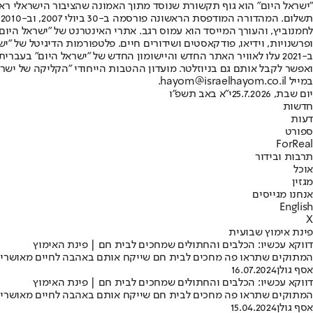
"ישראל היום" הוא גוף תקשורת שנוסד מתוך האמונה שהציבור הישראלי ראוי 
ת
ופרשנויות, וידיאו, פודקאסטים ושידורים חיים. פלטפורמות הדיגיטל של "ישרא
ב-2021 עלו לאוויר האתר החדש והיישומון החדש של "ישראל היום" בע
ואפשר לקבל אותם גם בניוזלטר. מועדון ההטבות הייחודי "הקליקה של ישרא
במייל hayom@israelhayom.co.il.
יום שבת, 25.7.2026
י"א באב תשפ"ו
חדשות
דעות
ספורט
ForReal
תרבות ובידור
אוכל
מגזין
אנחנו מגייסים
English
X
פינת אימוץ שבועית
דווקא עכשיו: הכלבים והחתולים שמחכים לבית חם | פינת האימוץ
המתוקים שתראו פה מחכים לבית חם שייקח אותם באהבה לחיים מאושרים ומלאי 
אסף גולן
16.07.2024
דווקא עכשיו: הכלבים והחתולים שמחכים לבית חם | פינת האימוץ
המתוקים שתראו פה מחכים לבית חם שייקח אותם באהבה לחיים מאושרים ומלאי
אסף גולן
15.04.2024