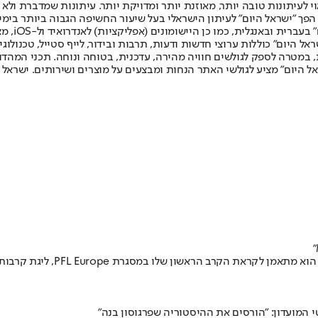
לעיתונות טובה יותר, מאוזנת יותר ומדויקת יותר. עיתונות שמדברת ולא צ
שלום. המהדורה המודפסת הראשונה פורסמה ב-30 ביולי 2007, וב-2010 הפך "ישראל היום" לעיתון הישראלי בעל שי
לחמנוביץ,
ל היום" כוללות ערוצי חדשות ודעות, תרבות ובידור, לייף סטייל, טכנולוגיה
ברית, במטרה לספק לגולשים חוויה מהירה, עדכנית, בטוחה ונוחה. תכני המה
ל היום" מציע לגולשי האתר הנחות ומבצעים על מוצרים ושירותים. ישראל 
המועדון: "הורסים את ההיסטוריה שפרגוסון בנה"