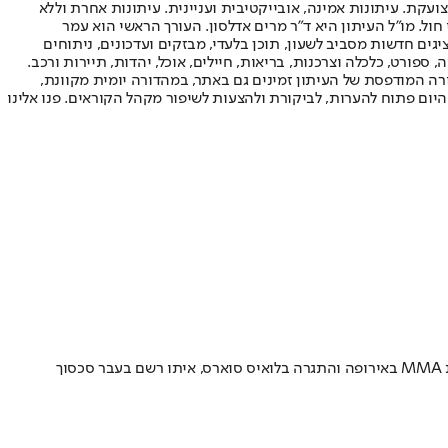
ועקת. עיתונות אמינה, אובייקטיבית ועניינית. עיתונות אחרת וללא
עור החשיפה הגבוה ביותר בימי חול. מו"ל העיתון היא ד"ר מרים אדלסון. העורך הראשי הוא עמר
 והעורך המייסד הוא עמוס רגב. אתרי האינטרנט של "ישראל היום" בעברית ובאנגלית, כמו כן היישומונים (אפליקציות) לאנדרואיד ול-iOS, מציגים חדשות מסביב לשעון, תוכן בלעדי, מבזקים ועדכונים, ניתוחים
, ספורט, כלכלה וצרכנות, בריאות, חיילים, אוכל, יהדות, תיירות ורכב.
דורה המודפסת של העיתון זמינים גם באתר, במהדורה יומית מקוונת,
היום פתוח להערות, לביקורת ולהצעות לשיפור מקהל הקוראים. פנו אלינו
באופן מפתיע, הודיע פטריס אברה פוסט ברשתות החברתיות ובו הודיע כי הוא מתאמן לקראת הקרב הראשון שלו במסגרת PFL Europe, ליגת קרבות MMA באירופה והתגרה בלואיס סוארס, איתו רשם בעבר סכסוך