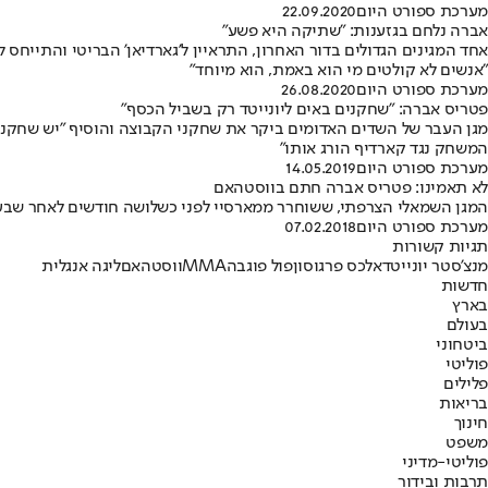
מערכת ספורט היום
22.09.2020
אברה נלחם בגזענות: "שתיקה היא פשע"
אחד המגינים הגדולים בדור האחרון, התראיין ל'גארדיאן' הבריטי והתייחס לנו
"אנשים לא קולטים מי הוא באמת, הוא מיוחד"
מערכת ספורט היום
26.08.2020
פטריס אברה: "שחקנים באים ליונייטד רק בשביל הכסף"
מגן העבר של השדים האדומים ביקר את שחקני הקבוצה והוסיף "יש שחקנים
המשחק נגד קארדיף הורג אותו"
מערכת ספורט היום
14.05.2019
לא תאמינו: פטריס אברה חתם בווסטהאם
המגן השמאלי הצרפתי, ששוחרר ממארסיי לפני כשלושה חודשים לאחר שבעט 
מערכת ספורט היום
07.02.2018
תגיות קשורות
מנצ'סטר יונייטד
אלכס פרגוסון
פול פוגבה
MMA
ווסטהאם
ליגה אנגלית
חדשות
בארץ
בעולם
ביטחוני
פוליטי
פלילים
בריאות
חינוך
משפט
פוליטי-מדיני
תרבות ובידור