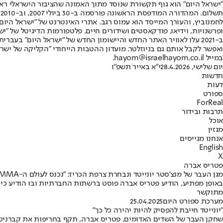
"ישראל היום" הוא גוף תקשורת שנוסד מתוך האמונה שהציבור הישראלי ראוי 
ת
ופרשנויות, וידיאו, פודקאסטים ושידורים חיים. פלטפורמות הדיגיטל של "ישרא
ב-2021 עלו לאוויר האתר החדש והיישומון החדש של "ישראל היום" בע
ואפשר לקבל אותם גם בניוזלטר. מועדון ההטבות הייחודי "הקליקה של ישרא
במייל hayom@israelhayom.co.il.
יום שלישי, 28.4.2026
י"א באייר תשפ"ו
חדשות
דעות
ספורט
ForReal
תרבות ובידור
אוכל
מגזין
אנחנו מגייסים
English
X
פטריס אברה
מגן העבר של מנצ'סטר יונייטד ונבחרת צרפת הכריז: "נכנס לעולם ה-MMA"
מתוקשר
מערכת ספורט היום
25.04.2025
"יונייטד חייבת להפסיק להיות יהירה כל כך"
שחקן העבר של השדים האדומים, פטריס אברה, תקף בחריפות את קברניטי 