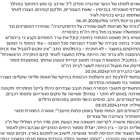
שנים למותו של הנער אהוביה סנדק ז"ל, שרכב בו נסע התהפך במהלך
מרדף משטרתי בבנימין • ששת העצורים, חלקם קטינים, נעצרו לאחר
שחסמו כביש בכניסה לעיר
חנן גרינווד
,
לידור סולטן
06.01.2025
"כורח של מציאות לשם שמירה על הדמוקרטיה": שוחררו המפגינים נגד
הממשלה שעוכבו מול בית רה"מ בקיסריה
נשיא בית משפט המחוזי בחיפה קיבל את ערר המוחים וקבע כי ביהמ"ש
מכיר ברמה סבירה של מטרד הנגרמת מכל הפגנה • עוד הוסיף כי המשך
החזקתם במעצר - לא חוקית • בהחלטתו כתב: "אין מקום להגביל את זכות
ההפגנה ולא ברור מה הייתה עילת המעצר לאחר קיום החקירה הראשונית"
• במקביל, המשטרה עצרה תושב קריית טבעון שחתך באמצעות מסור
דיסק את מנעול הכניסה לשער לבית רה"מ
אבי כהן
,
ירון דורון
20.06.2024
בחשד להלבנת הון והעלמת הכנסות בהיקף של מאות מליוני שקלים: נעצרו
מספר בני משפחה מהדרום
החשודים תושבי הפזורה נאות חובב שבדרום ניהלו צ'יינג' מחתרתי תקופה
ארוכה באופן לא חוקי • במהלך פשיטה על מקום מגוריהם נתפסו רכבים,
טרקטורונים, זהב, סוסים וכסף מזומן בסכומים גדולים
איליה יגורוב
08.05.2024
"כשהדם חם, המוח פועל באופן פחות מיטבי": אושרה החמרת תנאי
השחרור בערובה של עצורים
הכנסת אישרה לקריאה ראשונה את הצעת חוק סדר הדין הפלילי של ח"כ
אליהו רביבו • בין היתר, יוגדלו מספר הימים המרביים שבהם ניתן לאסור
על העצור את הכניסה לאזור גאוגרפי, לישוב או למקום בארץ, וקיום קשר או
פגישה עם הקורבן • "החוק יאפשר הקלה והורדת עומס מבתי המעצר ובתי