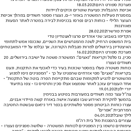
מערכת ספורט היום
18.03.2021
אכיפת ההגבלות: פציעת שוטרים ונזקים לניידות
במסגרת פעילות המשטרה באזור י-ם, נעצרו מספר חשודים במהלך אכיפת
העוצר הלילי • כוחות רבים נפרסו בכניסות לבירה במטרה לאתר הסעות
מאורגנות
אפרת פורשר
28.02.2021
הקדימו בשבוע: שני אוהדים פרצו לאצטדיון טדי
בית המשפט הרחיק לשנה מהמגרשים את השניים, שנכנסו אמש לתחומי
האיצטדיון בירושלים למרות מגבלות הקורונה, אך נבלמו על ידי המאבטחים
מערכת ספורט היום
16.02.2021
סכין, גז פלפל וקריאות "נאצים": המשטרה פשטה על ישיבה בירושלים, 20
חשודים נעצרו
כוחות משטרה פעלו במספר שכונות בעיר כדי לאכוף את התקנות, ונענו
בקריאות "נאצים" מפי אזרחים שהפגינו על כך • "המפגינים ניסו למנוע
מהשוטרים להגיע למקומות שבהם מתקיימת הפרה בוטה של התקנות" •
אחד העצורים עוכב לאחר שנמצאו אצלו סכין ותרסיס גז • צפו בתיעוד
יורי ילון
19.01.2021
צה"ל עצר כמה חשודים במעורבות בפיגוע בבנימין
בהמשך לחקירת האירוע שבו נפצעה אישה באורח קשה מיידוי אבנים,
עצרו כוחות הביטחון מספר פלשתינים בכפר דיר ניזאם שבשטח החטיבה
המרחבית "אפרים"
לילך שובל
04.01.2021
עצורים בהפגנות מול בית רה"מ
עימותים נרשמו בין המפגינים לכוחות המשטרה • שלושה מפגינים נעצרו •