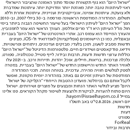
"ישראל היום" הוא גוף תקשורת שנוסד מתוך האמונה שהציבור הישראלי
ראוי לעיתונות טובה יותר, מאוזנת יותר ומדויקת יותר. עיתונות שמדברת
ולא צועקת. עיתונות אמינה, אובייקטיבית ועניינית. עיתונות אחרת וללא
תשלום. המהדורה המודפסת הראשונה פורסמה ב-30 ביולי 2007, וב-2010
הפך "ישראל היום" לעיתון הישראלי בעל שיעור החשיפה הגבוה ביותר בימי
חול. מו"ל העיתון היא ד"ר מרים אדלסון. העורך הראשי הוא עמר לחמנוביץ,
והעורך המייסד הוא עמוס רגב. אתרי האינטרנט של "ישראל היום" בעברית
ובאנגלית, כמו כן היישומונים (אפליקציות) לאנדרואיד ול-iOS, מציגים
חדשות מסביב לשעון, תוכן בלעדי, מבזקים ועדכונים, ניתוחים ופרשנויות,
וידיאו, פודקאסטים ושידורים חיים. פלטפורמות הדיגיטל של "ישראל היום"
כוללות ערוצי חדשות ודעות, תרבות ובידור, לייף סטייל, טכנולוגיה, ספורט,
כלכלה וצרכנות, בריאות, חיילים, אוכל, יהדות, תיירות ורכב. ב-2021 עלו
לאוויר האתר החדש והיישומון החדש של "ישראל היום" בעברית, במטרה
לספק לגולשים חוויה מהירה, עדכנית, בטוחה ונוחה. תכני המהדורה
המודפסת של העיתון זמינים גם באתר, במהדורה יומית מקוונת, ואפשר
לקבל אותם גם בניוזלטר. מועדון ההטבות הייחודי "הקליקה של ישראל
היום" מציע לגולשי האתר הנחות ומבצעים על מוצרים ושירותים. ישראל
היום פתוח להערות, לביקורת ולהצעות לשיפור מקהל הקוראים. פנו אלינו
במייל hayom@israelhayom.co.il.
יום ראשון, 2.8.2026
י"ט באב תשפ"ו
חדשות
דעות
ספורט
ForReal
תרבות ובידור