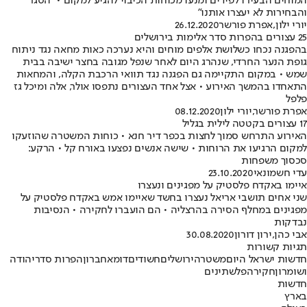
המוחים הבעירו לפידים ומנעו מכוחות הכיבוי להגיע למקום • "הסגר
והבחירות לא יעצרו אותנו"
יורי ילון
,
אפרת פורשר
26.12.2020
25 עצורים בהפרות סדר אלימות בירושלים
בהפגנה נכחו כשלושת אלפים מוחים והיא נערכה כאות מחאה נגד ניתוח
גופת הנער החרדי, שנהרג היום לאחר שנפל מגובה בחצר ישיבה בבית
שמש • במקום התקיימה גם הפגנה נגד תוואי הרכבת הקלה, והמחאות
התאחדו בהמשך האירוע • אצל אחד העצורים נתפסו אולר, אלה ומיכל גז
פלפל
אפרת פורשר
,
יורי ילון
08.12.2020
17 עצורים בקטטה לילית בגליל
האירוע התרחש סמוך לחצות בכפר דיר חנא • כוחות המשטרה שהוזעקו
למקום הרגיעו את הרוחות • שישה אנשים נפצעו באורח קל • הרקע:
סכסוך משפחות
עדי חשמונאי
23.10.2020
איימו באקדח פלסטיק על מפגינים ונעצרו
שני אחים תושבי אריאל נעצרו בחשד שאיימו אמש באקדח פלסטיק על
מפגינים במחלף הסירה בהרצליה • הם הועברו לחקירה • הנסיבות
נבדקות
אבי כהן
,
ירון דורון
30.08.2020
תגיות קשורות
חדשות ישראל היום
משטרה
ירושלים
חשודים
דומא
חברון
הפרות סדר
יהודה
ושומרון
חקירה
פלשתינים
חדשות
בארץ