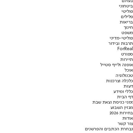
בעולם
ביטחוני
פוליטי
פלילים
בריאות
חינוך
משפט
פוליטי-מדיני
תרבות ובידור
ForReal
ספורט
תיירות
אופנה ולייף סטייל
אוכל
טכנולוגיה
כלכלה וצרכנות
דעות
כללי ומידע
דף הבית
זמני כניסת וצאת שבת
מגזין השבוע
בחירות 2026
אודות
צור קשר
נבחרת הכתבים והפרשנים