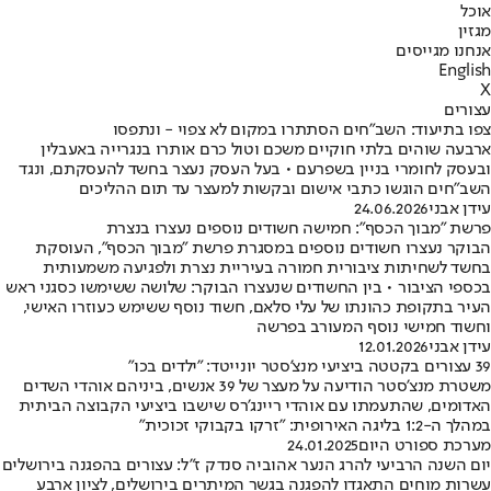
אוכל
מגזין
אנחנו מגייסים
English
X
עצורים
צפו בתיעוד: השב"חים הסתתרו במקום לא צפוי - ונתפסו
ארבעה שוהים בלתי חוקיים משכם וטול כרם אותרו בנגרייה באעבלין
ובעסק לחומרי בניין בשפרעם • בעל העסק נעצר בחשד להעסקתם, ונגד
השב"חים הוגשו כתבי אישום ובקשות למעצר עד תום ההליכים
עידן אבני
24.06.2026
פרשת "מבוך הכסף": חמישה חשודים נוספים נעצרו בנצרת
הבוקר נעצרו חשודים נוספים במסגרת פרשת "מבוך הכסף", העוסקת
בחשד לשחיתות ציבורית חמורה בעיריית נצרת ולפגיעה משמעותית
בכספי הציבור • בין החשודים שנעצרו הבוקר: שלושה ששימשו כסגני ראש
העיר בתקופת כהונתו של עלי סלאם, חשוד נוסף ששימש כעוזרו האישי,
וחשוד חמישי נוסף המעורב בפרשה
עידן אבני
12.01.2026
39 עצורים בקטטה ביציעי מנצ'סטר יונייטד: "ילדים בכו"
משטרת מנצ'סטר הודיעה על מעצר של 39 אנשים, ביניהם אוהדי השדים
האדומים, שהתעמתו עם אוהדי ריינג'רס שישבו ביציעי הקבוצה הביתית
במהלך ה-1:2 בליגה האירופית: "זרקו בקבוקי זכוכית"
מערכת ספורט היום
24.01.2025
יום השנה הרביעי להרג הנער אהוביה סנדק ז"ל: עצורים בהפגנה בירושלים
עשרות מוחים התאגדו להפגנה בגשר המיתרים בירושלים, לציון ארבע