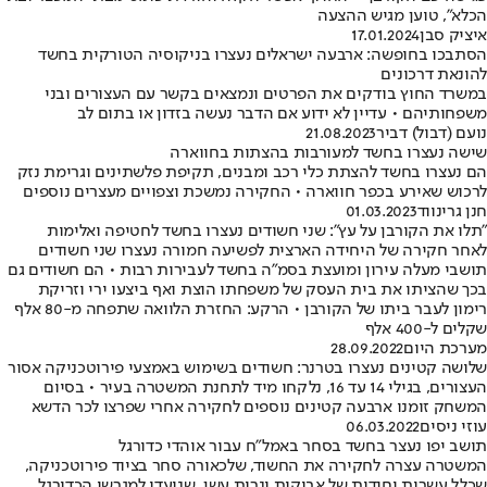
הכלא", טוען מגיש ההצעה
איציק סבן
17.01.2024
הסתבכו בחופשה: ארבעה ישראלים נעצרו בניקוסיה הטורקית בחשד
להונאת דרכונים
במשרד החוץ בודקים את הפרטים ונמצאים בקשר עם העצורים ובני
משפחותיהם • עדיין לא ידוע אם הדבר נעשה בזדון או בתום לב
נועם (דבול) דביר
21.08.2023
שישה נעצרו בחשד למעורבות בהצתות בחווארה
הם נעצרו בחשד להצתת כלי רכב ומבנים, תקיפת פלשתינים וגרימת נזק
לרכוש שאירע בכפר חווארה • החקירה נמשכת וצפויים מעצרים נוספים
חנן גרינווד
01.03.2023
"תלו את הקורבן על עץ": שני חשודים נעצרו בחשד לחטיפה ואלימות
לאחר חקירה של היחידה הארצית לפשיעה חמורה נעצרו שני חשודים
תושבי מעלה עירון ומועצת בסמ"ה בחשד לעבירות רבות • הם חשודים גם
בכך שהציתו את בית העסק של משפחתו הוצת ואף ביצעו ירי וזריקת
רימון לעבר ביתו של הקורבן • הרקע: החזרת הלוואה שתפחה מ-80 אלף
שקלים ל-400 אלף
מערכת היום
28.09.2022
שלושה קטינים נעצרו בטרנר: חשודים בשימוש באמצעי פירוטכניקה אסור
העצורים, בגילי 14 עד 16, נלקחו מיד לתחנת המשטרה בעיר • בסיום
המשחק זומנו ארבעה קטינים נוספים לחקירה אחרי שפרצו לכר הדשא
עוזי ניסים
06.03.2022
תושב יפו נעצר בחשד בסחר באמל"ח עבור אוהדי כדורגל
המשטרה עצרה לחקירה את החשוד, שלכאורה סחר בציוד פירוטכניקה,
שכלל עשרות יחידות של אבוקות ונרות עשן, שנועדו למגרשי הכדורגל