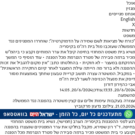
אוכל
מגזין
אנחנו מגייסים
English
X
חדשות
משפט
"כורח של מציאות לשם שמירה על הדמוקרטיה": שוחררו המפגינים נגד
הממשלה שעוכבו מול בית רה"מ בקיסריה
נשיא בית משפט המחוזי בחיפה קיבל את ערר המוחים וקבע כי ביהמ"ש
מכיר ברמה סבירה של מטרד הנגרמת מכל הפגנה • עוד הוסיף כי המשך
החזקתם במעצר - לא חוקית • בהחלטתו כתב: "אין מקום להגביל את זכות
ההפגנה ולא ברור מה הייתה עילת המעצר לאחר קיום החקירה הראשונית"
• במקביל, המשטרה עצרה תושב קריית טבעון שחתך באמצעות מסור
דיסק את מנעול הכניסה לשער לבית רה"מ
אבי כהן
ירון דורון
20/6/2024, 13:33
,עודכן
20/6/2024, 14:05
0
השמעה
עצורה בעקבות עימות אלים עם קצין משטרה בהפגנה נגד הממשלה
21.03.2024. צילום: גדעון מרקוביץ
רגע לפני ההפגנות בקיסריה הערב (חמישי), נשיא בית משפט המחוזי
בחיפה, ד"ר רון שפירא, מקבל בחלקו את ערר המפגינים שנעצרו בהפגנה
וקובע כי בית המשפט מכיר ברמה סבירה של מטרד הנגרמת מכל הפגנה