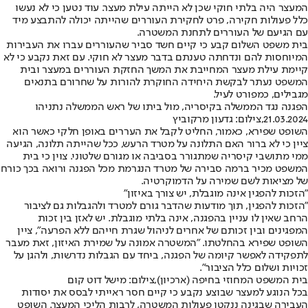
המעצר היה בלתי חוקי שכן לא הייתה עילת מעצר. עוד נטען כי לא נעשו
כלל פעולות חקירה, פרט לחקירת העוררים שהייתה יכולה להתבצע מיד
עם הגיעם של העוררים לתחנת המשטרה.
בית משפט השלום קבע כי קיים חשד סביר שהעוררים עברו את העבירות
המיוחסות להם ונדחתה טענתם בדבר מעצר לא חוקי. עם זאת נקבע כי לא
קיימת עילת מעצר המחייבת את המשך החזקת העוררים במעצר ובית
המשפט נעתר לבקשת היחידה החוקרת להורות על שחרורם בתנאים
מגבילים, כמפורט לעיל.
הפגנה נגד הממשלה בקיסריה, מול ביתו של ראש הממשלה נתניהו
21.03.2024,צילום: גדעון מרקוביץ
השופט שפירא, כאמור, ‎החליט לקבל את העררים באופן חלקי כאשר הוא
ציין כי לא ברור האם התלונה על מטרד הרעש, ככל שהייתה תלונה, הגיעה
ממי מתושבי קיסריה שמתגורר בסביבה או מגורם שלטוני. צוין כי בית
המשפט מכיר ברמה סבירה של מטרד הנגרמת מכל הפגנה ורואה בכך כורח
של מציאות לשם שמירה על הדמוקרטיה.
"הזכות להפגין אינה מוגבלת, יש צורך באיזון"
"הזכות להפגין, תוך מודעות שהדבר גורם למטרד ולהגבלות גם לציבור
הרחב שאין לו עניין בהפגנה, אינה בלתי מוגבלת. יש לאזן בין זכות
המפגינים ובין זכותם של אחרים לניהול שגרת חייהם ללא הפרעה", ציין
השופט שפירא בהחלטתו. "המשטרה אמונה על שמירת האיזון, זאת מעבר
לתפקידה לאפשר קיומה של הפגנה, ביחד עם הגבלות נדרשות, ולהגן על
זכויות ושלום כלל הציבור".
בית המשפט המחוזי בחיפה (ארכיון),צילום: מישל דוט קום
בכל הנוגע למעצר שבוצע נקבע כי קיים חסר ראייתי לבסס את יסודות
העבירה שבגינה ננקטו פעולות המשטרה, לרבות הליכי המעצר. השופט