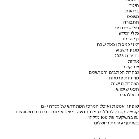
חינוך
בריאות
משפט
תחבורה
פוליטי-מדיני
כללי ומידע
דף הבית
זמני כניסת וצאת שבת
מגזין השבוע
בחירות 2026
אודות
צור קשר
נבחרת הכתבים והפרשנים
מדיניות פרטיות
הצהרת נגישות
תנאי שימוש
כדאי
להכיר
שופינג, אמנות ואוכל: המרכז המתחדש של מזרח י-ם
קפיצה קטנה לחו"ל: טיילת חדשה, מיצגי אמנות, וכיכרות משופצות
בהשקעה של 100 מיליון ₪
בשיתוף עיריית ירושלים