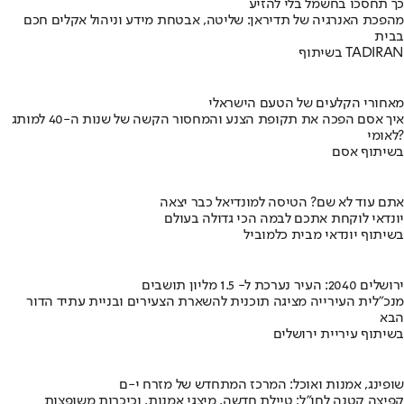
כך תחסכו בחשמל בלי להזיע
מהפכת האנרגיה של תדיראן: שליטה, אבטחת מידע וניהול אקלים חכם
בבית
בשיתוף TADIRAN
מאחורי הקלעים של הטעם הישראלי
איך אסם הפכה את תקופת הצנע והמחסור הקשה של שנות ה-40 למותג
לאומי?
בשיתוף אסם
אתם עוד לא שם? הטיסה למונדיאל כבר יצאה
יונדאי לוקחת אתכם לבמה הכי גדולה בעולם
בשיתוף יונדאי מבית כלמוביל
ירושלים 2040: העיר נערכת ל- 1.5 מליון תושבים
מנכ"לית העירייה מציגה תוכנית להשארת הצעירים ובניית עתיד הדור
הבא
בשיתוף עיריית ירושלים
שופינג, אמנות ואוכל: המרכז המתחדש של מזרח י-ם
קפיצה קטנה לחו"ל: טיילת חדשה, מיצגי אמנות, וכיכרות משופצות