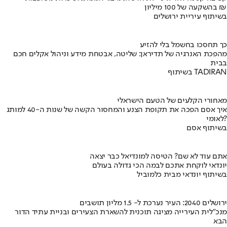
בהשקעה של 100 מיליון ₪
בשיתוף עיריית ירושלים
כך תחסכו בחשמל בלי להזיע
מהפכת האנרגיה של תדיראן: שליטה, אבטחת מידע וניהול אקלים חכם
בבית
בשיתוף TADIRAN
מאחורי הקלעים של הטעם הישראלי
איך אסם הפכה את תקופת הצנע והמחסור הקשה של שנות ה-40 למותג
לאומי?
בשיתוף אסם
אתם עוד לא שם? הטיסה למונדיאל כבר יצאה
יונדאי לוקחת אתכם לבמה הכי גדולה בעולם
בשיתוף יונדאי מבית כלמוביל
ירושלים 2040: העיר נערכת ל- 1.5 מליון תושבים
מנכ"לית העירייה מציגה תוכנית להשארת הצעירים ובניית עתיד הדור
הבא