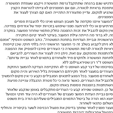
הדגיש שגם בהנחה שתתקבל גרסת המשטרה ויקבע שעמדת המשטרה
נתמכת בראיות לכאורה, וגם אם המפגינים לא צייתו להוראות הקצין
שהגיע למקום, עדיין מתעוררת התהייה האם קם הצורך לעצור את
המפגינים.
"המעצר איננו מקדמה על חשבון העונש ואינו כלי להעברת מסרים
מרתיעים או כלי להרתעה מפני שימוש בזכויות יסוד של אזרחים במדינה.
אין מקום להגביל את זכות ההפגנה כחלק מתנאי שחרור ממעצר. במקרה
זה, לא ברור מה הייתה עילת המעצר, בעיקר לאחר קיום החקירה
הראשונית וגביית העדויות בתחנת המשטרה", כתב השופט והוסיף: "אמנם
לא ניתן לקבוע בשלב זה כי המעצר הראשוני היה בלתי חוקי, שכן קיימות
ראיות לכאורה לגרסת המשטרה כי העוררים סירבו להפסיק את ההפגנה
ולהתפנות מהמקום. עם זאת, ניתן היה לעצור את העוררים, להביאם
לתחנת המשטרה ולחקרם מיד ולשחררם בתנאים לאחר גביית עדותם".
השופט ד"ר רון שפירא,צילום: ללא
בסיכומו של דבר קבע השופט כי לא התקיימה הצדקה להמשך החזקת
העוררים במעצר לאחר חקירתם הראשונית בליל האירוע והיה מקום
לשחררם ממעצר. בכל הנוגע לתנאים המגבילים נקבע כי אין מקום להמשיך
ולהגביל את העוררים, כאשר נראה כי כל מטרת ההגבלה עניינה מניעת
השתתפות בהפגנות נוספות באותו מקום.
על כן, השופט שפירא קבע כי העררים מתקבלים באופן שנקבע שלאחר
סיום גביית העדות המשך מעצרם של העוררים לא היה עוד חוקי וכפועל
יוצא הוא הורה על ביטול התנאים המגבילים שעליהם הורה בית משפט
השלום כתנאי לשחרור.
נעצר מפגין לאחר שחתך בדיסק את מנעול הכניסה לשער בקיסריה והחליף
במנעול אחר,צילום: דוברות המשטרה