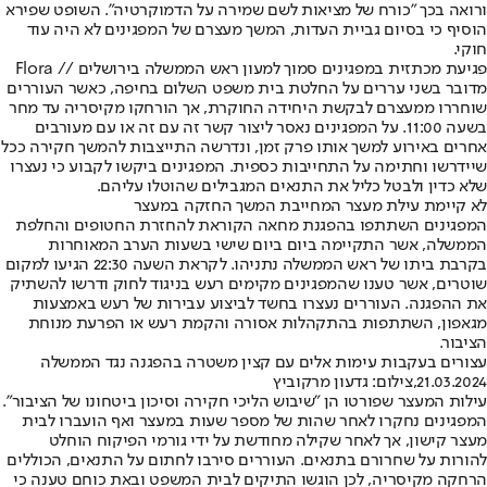
ורואה בכך "כורח של מציאות לשם שמירה על הדמוקרטיה". השופט שפירא
הוסיף כי בסיום גביית העדות, המשך מעצרם של המפגינים לא היה עוד
חוקי.
פגיעת מכתזית במפגינים סמוך למעון ראש הממשלה בירושלים // Flora
מדובר ‎בשני עררים על החלטת בית משפט השלום בחיפה, כאשר העוררים
שוחררו ממעצרם לבקשת היחידה החוקרת, אך הורחקו מקיסריה עד מחר
בשעה 11:00. על המפגינים נאסר ליצור קשר זה עם זה או עם מעורבים
אחרים באירוע למשך אותו פרק זמן, ונדרשה התייצבות להמשך חקירה ככל
שיידרשו וחתימה על התחייבות כספית. המפגינים ביקשו לקבוע כי נעצרו
שלא כדין ולבטל כליל את התנאים המגבילים שהוטלו עליהם.
לא קיימת עילת מעצר המחייבת המשך החזקה במעצר
המפגינים השתתפו בהפגנת מחאה הקוראת להחזרת החטופים והחלפת
הממשלה, אשר התקיימה ביום ביום שישי בשעות הערב המאוחרות
בקרבת ביתו של ראש הממשלה נתניהו. לקראת השעה 22:30 הגיעו למקום
שוטרים, אשר טענו שהמפגינים מקימים רעש בניגוד לחוק ודרשו להשתיק
את ההפגנה. העוררים נעצרו בחשד לביצוע עבירות של רעש באמצעות
מגאפון, השתתפות בהתקהלות אסורה והקמת רעש או הפרעת מנוחת
הציבור.
עצורים בעקבות עימות אלים עם קצין משטרה בהפגנה נגד הממשלה
21.03.2024,צילום: גדעון מרקוביץ
עילות המעצר שפורטו הן "שיבוש הליכי חקירה וסיכון ביטחונו של הציבור".
המפגינים נחקרו לאחר שהות של מספר שעות במעצר ואף הועברו לבית
מעצר קישון, אך לאחר שקילה מחודשת על ידי גורמי הפיקוח הוחלט
להורות על שחרורם בתנאים. העוררים סירבו לחתום על התנאים, הכוללים
הרחקה מקיסריה, לכן הוגשו התיקים לבית המשפט ובאת כוחם טענה כי