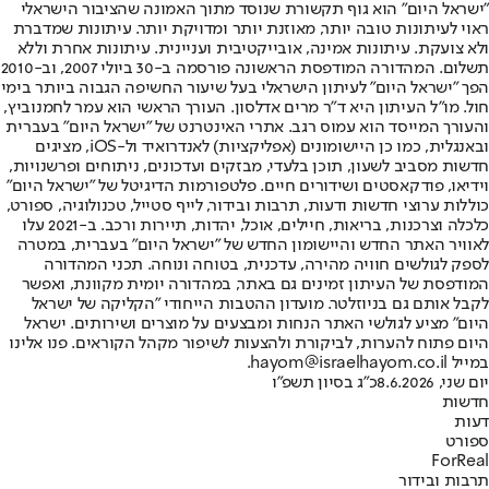
"ישראל היום" הוא גוף תקשורת שנוסד מתוך האמונה שהציבור הישראלי
ראוי לעיתונות טובה יותר, מאוזנת יותר ומדויקת יותר. עיתונות שמדברת
ולא צועקת. עיתונות אמינה, אובייקטיבית ועניינית. עיתונות אחרת וללא
תשלום. המהדורה המודפסת הראשונה פורסמה ב-30 ביולי 2007, וב-2010
הפך "ישראל היום" לעיתון הישראלי בעל שיעור החשיפה הגבוה ביותר בימי
חול. מו"ל העיתון היא ד"ר מרים אדלסון. העורך הראשי הוא עמר לחמנוביץ,
והעורך המייסד הוא עמוס רגב. אתרי האינטרנט של "ישראל היום" בעברית
ובאנגלית, כמו כן היישומונים (אפליקציות) לאנדרואיד ול-iOS, מציגים
חדשות מסביב לשעון, תוכן בלעדי, מבזקים ועדכונים, ניתוחים ופרשנויות,
וידיאו, פודקאסטים ושידורים חיים. פלטפורמות הדיגיטל של "ישראל היום"
כוללות ערוצי חדשות ודעות, תרבות ובידור, לייף סטייל, טכנולוגיה, ספורט,
כלכלה וצרכנות, בריאות, חיילים, אוכל, יהדות, תיירות ורכב. ב-2021 עלו
לאוויר האתר החדש והיישומון החדש של "ישראל היום" בעברית, במטרה
לספק לגולשים חוויה מהירה, עדכנית, בטוחה ונוחה. תכני המהדורה
המודפסת של העיתון זמינים גם באתר, במהדורה יומית מקוונת, ואפשר
לקבל אותם גם בניוזלטר. מועדון ההטבות הייחודי "הקליקה של ישראל
היום" מציע לגולשי האתר הנחות ומבצעים על מוצרים ושירותים. ישראל
היום פתוח להערות, לביקורת ולהצעות לשיפור מקהל הקוראים. פנו אלינו
במייל hayom@israelhayom.co.il.
יום שני, 8.6.2026
כ"ג בסיון תשפ"ו
חדשות
דעות
ספורט
ForReal
תרבות ובידור