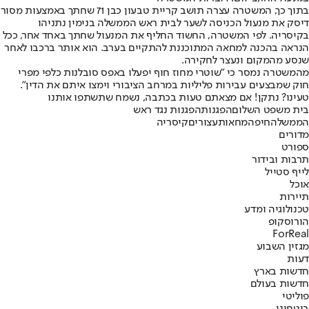
בתוך כך, המשטרה עצרה תושב קריית טבעון כבן 71 שחתך באמצעות מסור
דיסק את מנעול הכניסה לשער לבית ראש הממשלה בנימין נתניהו
בקיסריה. לפי המשטרה, החשוד החליף את המנעול שחתך באחד אחר, ככל
הנראה בהכנה למחאה המתוכננת להתקיים בערב. הוא אותר ברכבו לאחר
שנסע מהמקום ונעצר לחקירה.
מהמשטרה נמסר כי "שוטרי מחוז חוף יפעלו באפס סובלנות כלפי מפרי
חוק שמבצעים עבירות פליליות במרחב הציבורי וימצו איתם את הדין".
טעינו? נתקן! אם מצאתם טעות בכתבה, נשמח שתשתפו אותנו
בית משפט השלום
הפגנות
הפגנות נגד ראש
הממשלה
חיפה
מחאות
עצורים
קיסריה
מדורים
ספורט
תרבות ובידור
לייף סטייל
אוכל
תיירות
טכנולוגיה ומדע
הורוסקופ
ForReal
מגזין השבוע
דעות
חדשות בארץ
חדשות בעולם
פוליטי
ביטחוני