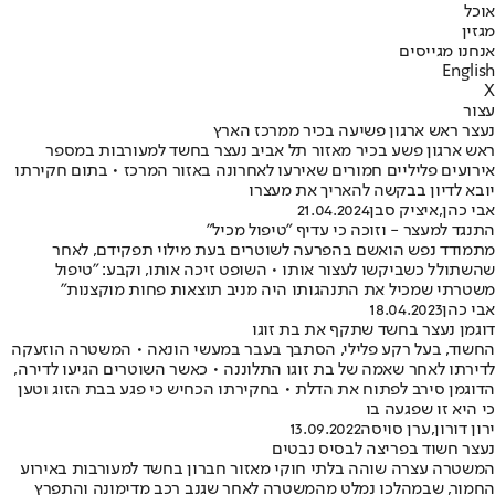
אוכל
מגזין
אנחנו מגייסים
English
X
עצור
נעצר ראש ארגון פשיעה בכיר ממרכז הארץ
ראש ארגון פשע בכיר מאזור תל אביב נעצר בחשד למעורבות במספר
אירועים פליליים חמורים שאירעו לאחרונה באזור המרכז • בתום חקירתו
יובא לדיון בבקשה להאריך את מעצרו
אבי כהן
,
איציק סבן
21.04.2024
התנגד למעצר - וזוכה כי עדיף "טיפול מכיל"
מתמודד נפש הואשם בהפרעה לשוטרים בעת מילוי תפקידם, לאחר
שהשתולל כשביקשו לעצור אותו • השופט זיכה אותו, וקבע: "טיפול
משטרתי שמכיל את התנהגותו היה מניב תוצאות פחות מוקצנות"
אבי כהן
18.04.2023
דוגמן נעצר בחשד שתקף את בת זוגו
החשוד, בעל רקע פלילי, הסתבך בעבר במעשי הונאה • המשטרה הוזעקה
לדירתו לאחר שאמה של בת זוגו התלוננה • כאשר השוטרים הגיעו לדירה,
הדוגמן סירב לפתוח את הדלת • בחקירתו הכחיש כי פגע בבת הזוג וטען
כי היא זו שפגעה בו
ירון דורון
,
ערן סויסה
13.09.2022
נעצר חשוד בפריצה לבסיס נבטים
המשטרה עצרה שוהה בלתי חוקי מאזור חברון בחשד למעורבות באירוע
החמור, שבמהלכו נמלט מהמשטרה לאחר שגנב רכב מדימונה והתפרץ