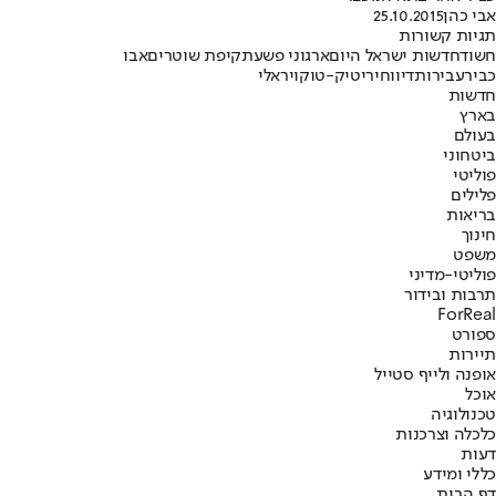
אבי כהן
25.10.2015
תגיות קשורות
חשוד
חדשות ישראל היום
ארגוני פשע
תקיפת שוטרים
אבו
כביר
עבירות
דיווח
ירי
טיק-טוק
ויראלי
חדשות
בארץ
בעולם
ביטחוני
פוליטי
פלילים
בריאות
חינוך
משפט
פוליטי-מדיני
תרבות ובידור
ForReal
ספורט
תיירות
אופנה ולייף סטייל
אוכל
טכנולוגיה
כלכלה וצרכנות
דעות
כללי ומידע
דף הבית