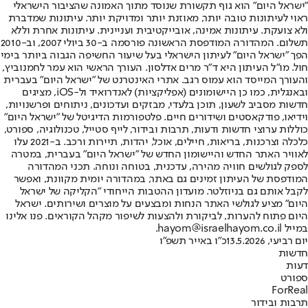
"ישראל היום" הוא גוף תקשורת שנוסד מתוך האמונה שהציבור הישראלי
ראוי לעיתונות טובה יותר, מאוזנת יותר ומדויקת יותר. עיתונות שמדברת
ולא צועקת. עיתונות אמינה, אובייקטיבית ועניינית. עיתונות אחרת וללא
תשלום. המהדורה המודפסת הראשונה פורסמה ב-30 ביולי 2007, וב-2010
הפך "ישראל היום" לעיתון הישראלי בעל שיעור החשיפה הגבוה ביותר בימי
חול. מו"ל העיתון היא ד"ר מרים אדלסון. העורך הראשי הוא עמר לחמנוביץ,
והעורך המייסד הוא עמוס רגב. אתרי האינטרנט של "ישראל היום" בעברית
ובאנגלית, כמו כן היישומונים (אפליקציות) לאנדרואיד ול-iOS, מציגים
חדשות מסביב לשעון, תוכן בלעדי, מבזקים ועדכונים, ניתוחים ופרשנויות,
וידיאו, פודקאסטים ושידורים חיים. פלטפורמות הדיגיטל של "ישראל היום"
כוללות ערוצי חדשות ודעות, תרבות ובידור, לייף סטייל, טכנולוגיה, ספורט,
כלכלה וצרכנות, בריאות, חיילים, אוכל, יהדות, תיירות ורכב. ב-2021 עלו
לאוויר האתר החדש והיישומון החדש של "ישראל היום" בעברית, במטרה
לספק לגולשים חוויה מהירה, עדכנית, בטוחה ונוחה. תכני המהדורה
המודפסת של העיתון זמינים גם באתר, במהדורה יומית מקוונת, ואפשר
לקבל אותם גם בניוזלטר. מועדון ההטבות הייחודי "הקליקה של ישראל
היום" מציע לגולשי האתר הנחות ומבצעים על מוצרים ושירותים. ישראל
היום פתוח להערות, לביקורת ולהצעות לשיפור מקהל הקוראים. פנו אלינו
במייל hayom@israelhayom.co.il.
יום רביעי, 13.5.2026
כ"ו באייר תשפ"ו
חדשות
דעות
ספורט
ForReal
תרבות ובידור