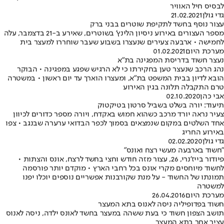
לבסיס חיל האוויר
גדי גולן
21.02.2021
עצור נוסף בחשד לתקיפת שוטרים בבני ברק
מספר העצורים באירוע ניסיון הלינץ' בשוטרים, שאירע ב-21 בדצמבר, עלה
לחמישה • ארבעה צעירים שנעצרו בשבוע שעבר שוחררו למעצר בית
מערכת היום
01.02.2021
נעצר חשוד בדריסת המפגינה בת"א
נהג הרכב שנעצר טען בחקירתו כי לא הרגיש שפגע במפגינה • הבוקר
הובא לדיון בבית המשפט בת"א, ומעצרו הוארך עד יום ראשון • במשטרה
טרם התקבלה תלונה בגין האירוע
אבי כהן
02.10.2020
תיעוד: יורה בשלט בשביל סרטון בטיקטוק
צעיר נראה יורד מרכב כשהוא חמוש באקדח, ויורה מספר כדורים לכיוון
אחד השלטים במקום שנמצאים בסמוך לכפר הבדואי ערערה שבנגב • צפו
באירוע החריג
גדי גולן
02.02.2020
"חשוד בארבעה מעשי רצח ואונס"
פיודור בייז'נרי, 26, עצור מזה חודש וחצי בחשד לרצח, אונס והצתות •
לחשוד מיוחסים מקרי אונס בכל רחבי הארץ • מוקדם יותר פורסמה
תמונתו של החשוד - על מנת שקורבנות אפשריים נוספים יוכלו יפנו
למשטרה
מערכת היום
26.04.2016
חשוד בפדופיליה ניסה לאנוס בתא המעצר
תושב הצפון חשוד כי בעת ששהה במעצר בחשד לאונס ילדה, ניסה לאנוס
עציר אחר בתא המעצר