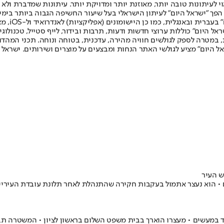
לעיתונות טובה יותר, מאוזנת יותר ומדויקת יותר. עיתונות שמדברת ולא צ
שלום. המהדורה המודפסת הראשונה פורסמה ב-30 ביולי 2007, וב-2010 הפך "ישראל היום" לעיתון הישראלי בעל שי
לחמנוביץ,
ל היום" כוללות ערוצי חדשות ודעות, תרבות ובידור, לייף סטייל, טכנולוגיה
ברית, במטרה לספק לגולשים חוויה מהירה, עדכנית, בטוחה ונוחה. תכני המה
ל היום" מציע לגולשי האתר הנחות ומבצעים על מוצרים ושירותים. ישראל 
ש העיר
 • הוא נעצר אתמול בעקבות חקירה שהתנהלת לאחר תלונת עובדת העירייה
 במעשים • מעצרו הוארך בבית משפט השלום בראשון לציון • המשטרה תבק