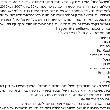
"ישראל היום" הוא גוף תקשורת שנוסד מתוך האמונה שהציבור הישראלי ראוי 
ת
ופרשנויות, וידיאו, פודקאסטים ושידורים חיים. פלטפורמות הדיגיטל של "ישרא
ב-2021 עלו לאוויר האתר החדש והיישומון החדש של "ישראל היום" בע
ואפשר לקבל אותם גם בניוזלטר. מועדון ההטבות הייחודי "הקליקה של ישרא
במייל hayom@israelhayom.co.il.
יום חמישי, 6.8.2026
כ"ג באב תשפ"ו
חדשות
דעות
ספורט
ForReal
תרבות ובידור
אוכל
מגזין
אנחנו מגייסים
English
X
עירייה
"ביצע מעשה סדום תוך ניצול יחסי מרות בעובדת": הוארך מעצרו של סגן רא
בית משפט האריך את מעצרו של הבכיר בעיריית ראשון לציון בחמישה ימים
פרטים מהחקירה ואת חשיבות פרסום שמו של החשוד
אבי כהן
06.08.2026
סגן ראש עיר מכהן במרכז הארץ נעצר בחשד להטרדה מינית
עובדת בעירייה הגישה תלונה שהובילה לחקירה סמויה, ולמעצרו של החשוד