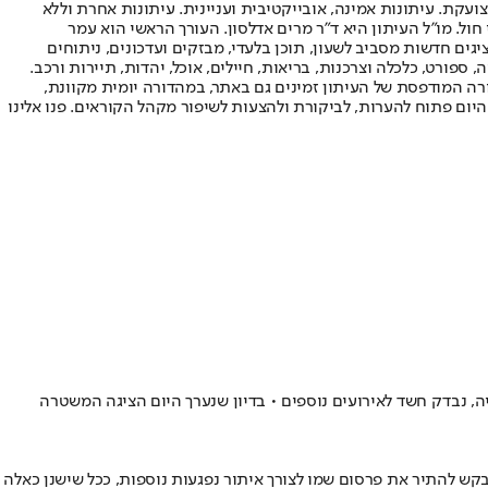
ועקת. עיתונות אמינה, אובייקטיבית ועניינית. עיתונות אחרת וללא
עור החשיפה הגבוה ביותר בימי חול. מו"ל העיתון היא ד"ר מרים אדלסון. העורך הראשי הוא עמר
 והעורך המייסד הוא עמוס רגב. אתרי האינטרנט של "ישראל היום" בעברית ובאנגלית, כמו כן היישומונים (אפליקציות) לאנדרואיד ול-iOS, מציגים חדשות מסביב לשעון, תוכן בלעדי, מבזקים ועדכונים, ניתוחים
, ספורט, כלכלה וצרכנות, בריאות, חיילים, אוכל, יהדות, תיירות ורכב.
דורה המודפסת של העיתון זמינים גם באתר, במהדורה יומית מקוונת,
היום פתוח להערות, לביקורת ולהצעות לשיפור מקהל הקוראים. פנו אלינו
, נבדק חשד לאירועים נוספים • בדיון שנערך היום הציגה המשטרה
ש להתיר את פרסום שמו לצורך איתור נפגעות נוספות, ככל שישנן כאלה