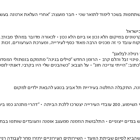
השתתפות בשכר לימוד לתואר שני • חבר מועצה: "אחרי העלאת ארנונה בעש
ונים במיקום הלא נכון או ביום הלא נכון • לכאורה מדובר במהלך מבורך,
קוח עובד כי זה מכניס הרבה מאוד כסף לעירייה, ומערכת הערעורים, זכות 
גילה לבלאגן"
פינוי זבל והלם קרב • הרומן החדש "פילים בגינה" מתמקם בנפתולי המסד
תוב: "הייתי צריכה חוג" • על הצבא: "כשהבנים שלי היו בקרבי, דאגתי ל
ה, התקבלה החלטה בעיריית תל אביב בנוגע להבאת ילדים למקום
תנהג כמו ביריון"
וש בגדים ייצוגיים • התלבושת הוזמנה ממעצב אופנה והעובדים שותפו בבח
שהביא לסיום שביתת הוועד • השירותים העירוניים יחזרו מחר לעבודה רגי