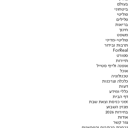
בעולם
ביטחוני
פוליטי
פלילים
בריאות
חינוך
משפט
פוליטי-מדיני
תרבות ובידור
ForReal
ספורט
תיירות
אופנה ולייף סטייל
אוכל
טכנולוגיה
כלכלה וצרכנות
דעות
כללי ומידע
דף הבית
זמני כניסת וצאת שבת
מגזין השבוע
בחירות 2026
אודות
צור קשר
נבחרת הכתבים והפרשנים