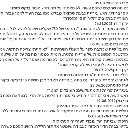
אבי כהן
05.08.2026
זה מה שהכסף שלכם עשה: לא תאמינו על מה ראש העיר ביקש מימון
יוסי ברודני, ראש עיריית גבעת שמואל, מבקש ממועצת העיר לממן עבורו 
העירייה בתגובה: "הליך חוקי ומוסדר"
ירון דורון
26.11.2025
"השיטה אמורה לשחוק אותך": הקנס של 730 שקלים שיכול להגיע לכל בית בישראל
דוחות רבים ניתנים בישראל על ידי העיריות, כשחלק מהם עוסק בהשלכת קרט
אם הקרטון נשאר ברחוב מסיבות כאלו ואחרות • עו"ד מוטי איצקוביץ: "הפי
צביה בלום
03.08.2025
היועמ"שית שכתבה ספר על מעגלי השחיתות: "לא הייתי צריכה תחקיר, אני ר
מהלשכה המשפטית של עיריית נתניה, רומית סמסון כותבת על הון, שלטון, 
בצלמה ובשפה קולחת היא מצהירה: "אני לא מרימה שום דגל" • על האומץ לכ
לראשת העיר, לדעתי היא לא קראה אותו"
קרן דותן
08.03.2023
בגלל נינט: עיריית ת"א בהחלטה דרמטית
לאחר שהזמרת ביקרה עם בתה בעירייה ולאחר מכן חשפה כי נדבקה בקורונ
ערן סויסה
28.06.2020
בעיריית קריית גת מתעקשים: העובדים יפוטרו
ראש העיר, אבירם דהרי, הודיע כי למרות החלטת בית הדין לבטל את מכתבי השימוע, 200 עובדי העירייה יצטרכו ללכת הביתה • "דהרי מ
גדי גולן
19.08.2019
מהפכה בצפת: עובד עירייה, שפר הופעתך
חולצות מכופתרות ותג עם שם ותפקיד: לראשונה יחויבו עובדי עירייה ללב
עדי חשמונאי
15.03.2019
חיפה: שביתת ועד עובדי העירייה הסתיימה
בדיון בבית הדין האזורי לעבודה שנמשך אל תוך הלילה, הושג הסכם פשרה 