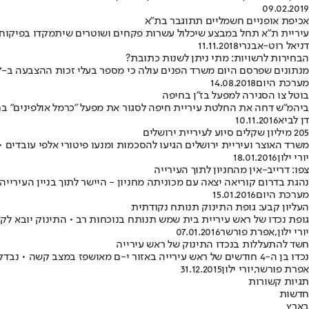
09.02.2019
אכיפת אופניים חשמליים תתוגבר בת"א
עיריית ת"א תחל במבצע שיכלול עשרות פקחים ושוטרים שיתמקדו בפיקוח ע
דניאל רוט-אבנרי
11.11.2018
הבחירות לרשויות: מתי ניתן לשנות כתובת?
מנתונים שפרסם היום משרד הפנים עולה כי מספר בעלי זכות ההצבעה ב-197 רשויות מקומיות יגיע בבחירות הקרובות ל-6 מיליון
מערכת היום
14.08.2018
בוטל צו הסגירה למפעל בז"ן בחיפה
ביהמ"ש דחה את החלטת עיריית חיפה לסגור את מפעל "כרמל אולפינים" בח
דן לביא
10.11.2016
205 מיליון שקלים סיוע לעיריית ירושלים
משרד האוצר ועיריית ירושלים הגיעו להסכמות ומנעו פיטורי אלפי עובדים • 50 מיליון שקלים נוספים יועברו לתקציב השוטף של העיריי
יורי ילון
18.01.2016
צפו: דרייב-אין מהחניון לתוך העירייה
נהגת בדרום קוריאה יצאה עם מכוניתה מחניון - היישר לתוך בניין העירייה
מערכת היום
15.01.2016
העליון קבע: גופת התינוק תנותח נקודתית
גופת נכדו של ראש עיריית בית שמש תנותח בנוכחות רב • התינוק יובא לקב
יורי ילון
,
אפרת פורשר
07.01.2016
חשד להתעללות בנכדו התינוק של ראש עירייה
נכדו בן ה-4 חודשים של ראש עירייה באזור י-ם מאושפז במצב קשה • נבדק אם נפצע כתוצאה מטלטול או מחבלה
אפרת פורשר
,
יורי ילון
31.12.2015
תגיות קשורות
חדשות
בארץ