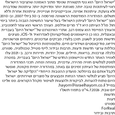
"ישראל היום" הוא גוף תקשורת שנוסד מתוך האמונה שהציבור הישראלי
ראוי לעיתונות טובה יותר, מאוזנת יותר ומדויקת יותר. עיתונות שמדברת
ולא צועקת. עיתונות אמינה, אובייקטיבית ועניינית. עיתונות אחרת וללא
תשלום. המהדורה המודפסת הראשונה פורסמה ב-30 ביולי 2007, וב-2010
הפך "ישראל היום" לעיתון הישראלי בעל שיעור החשיפה הגבוה ביותר בימי
חול. מו"ל העיתון היא ד"ר מרים אדלסון. העורך הראשי הוא עמר לחמנוביץ,
והעורך המייסד הוא עמוס רגב. אתרי האינטרנט של "ישראל היום" בעברית
ובאנגלית, כמו כן היישומונים (אפליקציות) לאנדרואיד ול-iOS, מציגים
חדשות מסביב לשעון, תוכן בלעדי, מבזקים ועדכונים, ניתוחים ופרשנויות,
וידיאו, פודקאסטים ושידורים חיים. פלטפורמות הדיגיטל של "ישראל היום"
כוללות ערוצי חדשות ודעות, תרבות ובידור, לייף סטייל, טכנולוגיה, ספורט,
כלכלה וצרכנות, בריאות, חיילים, אוכל, יהדות, תיירות ורכב. ב-2021 עלו
לאוויר האתר החדש והיישומון החדש של "ישראל היום" בעברית, במטרה
לספק לגולשים חוויה מהירה, עדכנית, בטוחה ונוחה. תכני המהדורה
המודפסת של העיתון זמינים גם באתר, במהדורה יומית מקוונת, ואפשר
לקבל אותם גם בניוזלטר. מועדון ההטבות הייחודי "הקליקה של ישראל
היום" מציע לגולשי האתר הנחות ומבצעים על מוצרים ושירותים. ישראל
היום פתוח להערות, לביקורת ולהצעות לשיפור מקהל הקוראים. פנו אלינו
במייל hayom@israelhayom.co.il.
יום שבת, 4.7.2026
י"ט בתמוז תשפ"ו
חדשות
דעות
ספורט
ForReal
תרבות ובידור