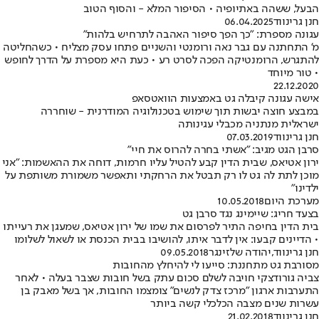
הבעל, ששהה באתיופיה • הסיפור המלא - והסוף הטוב
חנן גרינווד
06.04.2025
עגונה מספרת: "כך הפך סיפור האהבה לתרחיש בלהות"
מ' התחתנה עם גבר נאה ורומנטי והשניים פתחו עסק מצליח • כשהחליטה
להתגרש, הרומנטיקה הפכה לסרט רע • כעת היא מספרת על הדרך לחופש
• טור מיוחד
22.12.2020
אישה עגונה קיבלה גט באמצעות הוואטסאפ
במבצע חוצה יבשות תוך שימוש בטכנולוגיה המודרנית - שוחררה
ישראלית מנתניה מכבלי עגינותה
חנן גרינווד
07.03.2019
סרבן הגט מגיב: "אשתי בחרה להרוס את חיי"
ירון אטיאס, שבית הדין קבע להטיל עליו חרמות, דוחה את ההאשמות: "אני
מוכן לתת לה גט לו רק תבטל את הרחקתי ותאפשר משמורת משותפת על
ילדינו"
מערכת היום
10.05.2018
בצעד חריג: שיימינג נגד סרבן גט
בית הדין בחיפה התיר לפרסום את שמו של ירון אטיאס, שמעגן את רעייתו
• הדיינים קבעו: אין לדבר איתו, להושיבו בבית הכנסת או לשאול לשלומו
חנן גרינווד
,
יהודה שלזינגר
09.05.2018
מסורבת גט מתחננת: סייעו לי להיחלץ מהחובות
צביה גורודצקי חויבה לשלם סכום עתק בשל חובות שצבר בעלה • לאחר
התערבות ארגון "מרכז צדק לנשים" צומצמו החובות, אך בשל מאבק בן
עשרות שנים מצבה הכלכלי קשה ביותר
חנן גרינווד
21.02.2018