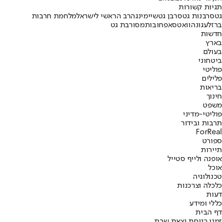
תגיות קשורות
גט
סרבנות גט
סרבן גט
שיימינג
הרב הראשי לישראל
מלחמת חרבות
ברזל
עגונה
וואטסאפ
חובות
מסורבת גט
חדשות
בארץ
בעולם
ביטחוני
פוליטי
פלילים
בריאות
חינוך
משפט
פוליטי-מדיני
תרבות ובידור
ForReal
ספורט
תיירות
אופנה ולייף סטייל
אוכל
טכנולוגיה
כלכלה וצרכנות
דעות
כללי ומידע
דף הבית
זמני כניסת וצאת שבת