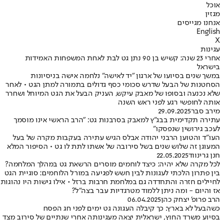
אוכל
מגזין
אנחנו מגייסים
English
X
עגינות
אחרי 23 שנה: קשיש בן 90 נתן גט לבת לאחת המשפחות האמידות
בישראל
במשך שנים בסיועו של ארגון "יד לאישה" נלחמה אישה בניסיונות
הסחטנות של הבעל שדרש סכומי כסף גדולים בתמורה למתן הגט • לאחר
שלא נכנעה ובסופו של מאבק עיקש, העניק הבעל את הגט המיוחל ושחרר
אותה לחופשי רגע לפני ראש השנה
מירב סבר
29.09.2025
עתירה תקדימית בבג"ץ למאבק בסרבנות גט: "הרב הראשי אינו מוסמך
לעכב גירושין שנפסקו"
העו"ד והטוען הרבני יהודה אבלס הגיש עתירה בעקבות מקרה של בעל
המעוגן זה שלוש שנים בשל סירובה של אשתו לתת לו גט • הסיפור המלא
חנן גרינווד
22.05.2025
לכל מקרה שלא יהיה: כיצד לוחמים מוסרים הרשאת גט במהלך המלחמה?
בין פתרון הלכתי לעגונות לבין חשש לפגיעה במורל הלוחמים: סוגיית הגט
לחיילים חזרה והתחדדה גם במלחמת חרבות ברזל • אילו גישות היו נהוגות
אז והיום - ומה ניתן ללמוד מטרגדיות עבר בצה"ל?
הרב פרופ' יצחק כהן
06.04.2025
כשהבעל לא בארץ: כך קיבלה העגונה גט ימים לפני חג הפסח
בסיוע משרד החוץ, ישראלית יצאה מעגינותה אחרי שנתיים של סירוב מצד