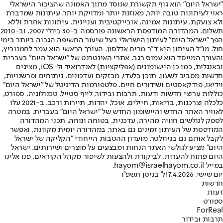
"ישראל היום" הוא גוף תקשורת שנוסד מתוך האמונה שהציבור הישראלי
ראוי לעיתונות טובה יותר, מאוזנת יותר ומדויקת יותר. עיתונות שמדברת
ולא צועקת. עיתונות אמינה, אובייקטיבית ועניינית. עיתונות אחרת וללא
תשלום. המהדורה המודפסת הראשונה פורסמה ב-30 ביולי 2007, וב-2010
הפך "ישראל היום" לעיתון הישראלי בעל שיעור החשיפה הגבוה ביותר בימי
חול. מו"ל העיתון היא ד"ר מרים אדלסון. העורך הראשי הוא עמר לחמנוביץ,
והעורך המייסד הוא עמוס רגב. אתרי האינטרנט של "ישראל היום" בעברית
ובאנגלית, כמו כן היישומונים (אפליקציות) לאנדרואיד ול-iOS, מציגים
חדשות מסביב לשעון, תוכן בלעדי, מבזקים ועדכונים, ניתוחים ופרשנויות,
וידיאו, פודקאסטים ושידורים חיים. פלטפורמות הדיגיטל של "ישראל היום"
כוללות ערוצי חדשות ודעות, תרבות ובידור, לייף סטייל, טכנולוגיה, ספורט,
כלכלה וצרכנות, בריאות, חיילים, אוכל, יהדות, תיירות ורכב. ב-2021 עלו
לאוויר האתר החדש והיישומון החדש של "ישראל היום" בעברית, במטרה
לספק לגולשים חוויה מהירה, עדכנית, בטוחה ונוחה. תכני המהדורה
המודפסת של העיתון זמינים גם באתר, במהדורה יומית מקוונת, ואפשר
לקבל אותם גם בניוזלטר. מועדון ההטבות הייחודי "הקליקה של ישראל
היום" מציע לגולשי האתר הנחות ומבצעים על מוצרים ושירותים. ישראל
היום פתוח להערות, לביקורת ולהצעות לשיפור מקהל הקוראים. פנו אלינו
במייל hayom@israelhayom.co.il.
יום שישי, 17.4.2026
ל' בניסן תשפ"ו
חדשות
דעות
ספורט
ForReal
תרבות ובידור