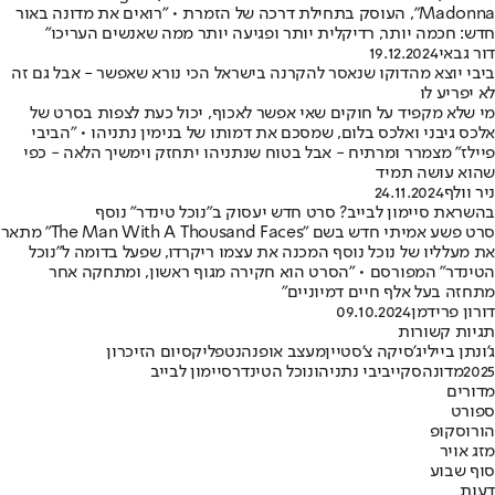
Madonna", העוסק בתחילת דרכה של הזמרת • "רואים את מדונה באור
חדש: חכמה יותר, רדיקלית יותר ופגיעה יותר ממה שאנשים העריכו"
דור גבאי
19.12.2024
ביבי יוצא מהדוקו שנאסר להקרנה בישראל הכי נורא שאפשר - אבל גם זה
לא יפריע לו
מי שלא מקפיד על חוקים שאי אפשר לאכוף, יכול כעת לצפות בסרט של
אלכס גיבני ואלכס בלום, שמסכם את דמותו של בנימין נתניהו • "הביבי
פיילז" מצמרר ומרתיח - אבל בטוח שנתניהו יתחזק וימשיך הלאה - כפי
שהוא עושה תמיד
ניר וולף
24.11.2024
בהשראת סיימון לבייב? סרט חדש יעסוק ב"נוכל טינדר" נוסף
סרט פשע אמיתי חדש בשם "The Man With A Thousand Faces" מתאר
את מעלליו של נוכל נוסף המכנה את עצמו ריקרדו, שפעל בדומה ל"נוכל
הטינדר" המפורסם • "הסרט הוא חקירה מגוף ראשון, ומתחקה אחר
מתחזה בעל אלף חיים דמיוניים"
דורון פרידמן
09.10.2024
תגיות קשורות
ג'ונתן ביילי
ג'סיקה צ'סטיין
מעצב אופנה
נטפליקס
יום הזיכרון
2025
מדונה
סקיי
ביבי נתניהו
נוכל הטינדר
סיימון לבייב
מדורים
ספורט
הורוסקופ
מזג אויר
סוף שבוע
דעות