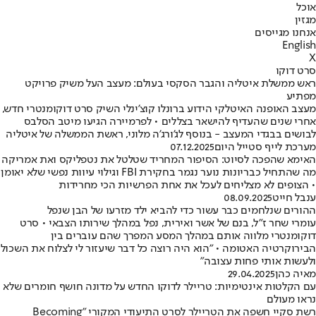
אוכל
מגזין
אנחנו מגייסים
English
X
סרט דוקו
ראש ממשלת איטליה והגבר הסקסי בעולם: מעצב העל משיק פרויקט
מפתיע
מעצב האופנה האיטלקי הידוע ברונלו קוצ'ינלי השיק סרט דוקומנטרי חדש,
אחרי שנים שהעדיף להישאר בצללים • לפרמיירה הגיעו מיטב הסלבס
לבושים בבגדי המעצב - בנוסף לג'ורג'ה מלוני, ראשת הממשלה של איטליה
מערכת לייף סטייל היום
07.12.2025
האימא שהפכה לסיוט: הסיפור המחריד שטלטל את נטפליקס ואת אמריקה
מה שהתחיל כבריונות נוער נגמר בחקירת FBI וגילוי עיוות נפשי שלא יאומן
• הצופים לא מצליחים לעכל את אחת הפרשיות הכי מחרידות
ענבל חייט
08.09.2025
ההורים שנלחמים כבר עשור כדי להביא ילד מזרעו של הבן שנפל
עומרי שחר ז"ל, בנם של אשר ואירית, נפל במהלך שירותו הצבאי • סרט
דוקומנטרי מלווה אותם במהלך המסע המפרך שהם עוברים בין
הבירוקרטיה האטומה • "הוא היה רוצה כל דבר שיעזור לי לצלוח את השכול
ולעשות אותי פחות עצובה"
מאיה כהן
29.04.2025
עם הקלטות אינטימיות: טריילר לדוקו החדש על מדונה חושף חומרים שלא
נראו מעולם
רשת סקיי חשפה את הטריילר לסרט התיעודי המקורי "Becoming