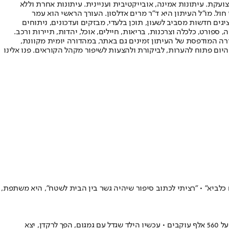
ועקת. עיתונות אמינה, אובייקטיבית ועניינית. עיתונות אחרת וללא
עור החשיפה הגבוה ביותר בימי חול. מו"ל העיתון היא ד"ר מרים אדלסון. העורך הראשי הוא עמר
 והעורך המייסד הוא עמוס רגב. אתרי האינטרנט של "ישראל היום" בעברית ובאנגלית, כמו כן היישומונים (אפליקציות) לאנדרואיד ול-iOS, מציגים חדשות מסביב לשעון, תוכן בלעדי, מבזקים ועדכונים, ניתוחים
, ספורט, כלכלה וצרכנות, בריאות, חיילים, אוכל, יהדות, תיירות ורכב.
דורה המודפסת של העיתון זמינים גם באתר, במהדורה יומית מקוונת,
היום פתוח להערות, לביקורת ולהצעות לשיפור מקהל הקוראים. פנו אלינו
מן מבצע "עם כלביא" • "רציתי לכתוב סיפור שיהיה גשר בין הבית לשטח", היא משתפת,
בימי תור הזהב הופיע בחצי האי האיברי מאפה מיוחד במינו, בהשראת מעמד הר סיני • בחלה הזו התאהב עידן חבסוב, "חלה פרינס" בשבילכם, שמתפעל 560 אלף עוקבים • עכשיו הילד שגדל עם גמגום, הפך לרקדן, יצא