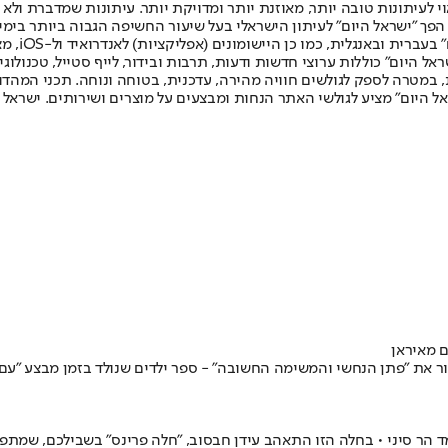
לעיתונות טובה יותר, מאוזנת יותר ומדויקת יותר. עיתונות שמדברת ולא צ
שלום. המהדורה המודפסת הראשונה פורסמה ב-30 ביולי 2007, וב-2010 הפך "ישראל היום" לעיתון הישראלי בעל שי
לחמנוביץ,
ל היום" כוללות ערוצי חדשות ודעות, תרבות ובידור, לייף סטייל, טכנולוגיה
ברית, במטרה לספק לגולשים חוויה מהירה, עדכנית, בטוחה ונוחה. תכני המה
ל היום" מציע לגולשי האתר הנחות ומבצעים על מוצרים ושירותים. ישראל 
 מאיראן
נחנים, סא"ל מ', הוציאה לאור את "פתן הנחשי והמשימה החשובה" - ספר ילדים שנולד בז