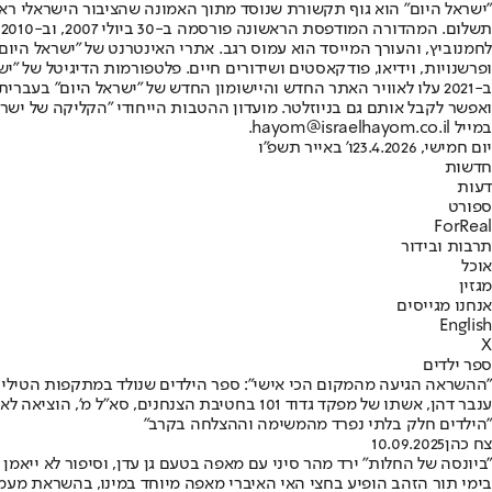
"ישראל היום" הוא גוף תקשורת שנוסד מתוך האמונה שהציבור הישראלי ראוי 
ת
ופרשנויות, וידיאו, פודקאסטים ושידורים חיים. פלטפורמות הדיגיטל של "ישרא
ב-2021 עלו לאוויר האתר החדש והיישומון החדש של "ישראל היום" בע
ואפשר לקבל אותם גם בניוזלטר. מועדון ההטבות הייחודי "הקליקה של ישרא
במייל hayom@israelhayom.co.il.
יום חמישי, 23.4.2026
ו' באייר תשפ"ו
חדשות
דעות
ספורט
ForReal
תרבות ובידור
אוכל
מגזין
אנחנו מגייסים
English
X
ספר ילדים
"ההשראה הגיעה מהמקום הכי אישי": ספר הילדים שנולד במתקפות הטילים
ענבר דהן, אשתו של מפקד גדוד 101 בחטיבת הצ
"הילדים חלק בלתי נפרד מהמשימה וההצלחה בקרב"
צח כהן
10.09.2025
"ביונסה של החלות" ירד מהר סיני עם מאפה בטעם גן עדן, וסיפור לא ייאמן