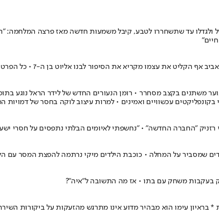
וזל ולגדלו עד שתשחררו לטבע, קיבל משמעות חדשה מאז פרצה המלחמה: "ה
חיים"
ף הקליט את עצמו מקריא את הסיפור לבנו אליוט בן ה-7 • כל הפרטים
נוער משתנים בקצב מסחרר • רומן הנעורים החדש של לידר הראל נוגע בתו
 בקונפליקטים עכשוויים ואמינים • למרות עיצוב לוקה בחסר של דמויות המ
רזניק "החברה החדשה" • "נחשפתי לאיומים הבלתי נתפסים על חסרי ישע
לדים שמסביר על המחלה • כוכבת הילדים מיקי נרתמה להפצת המסר עם הקר
חק בעקבות משחק עם בתו • אז מה התשובה ל"איה"?
 * בראיון עימו הוא מבהיר מדוע אינו מתרגש מהזעקות על ביקורות השיר