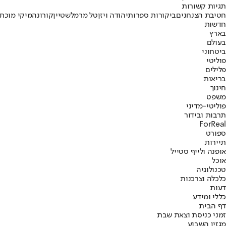
תגיות קשורות
חטיבת הצנחנים
ביקורות ספרות
יהודה ויזן
טל מרמלשטיין
קורונה
מיקי מוכת
חדשות
בארץ
בעולם
ביטחוני
פוליטי
פלילים
בריאות
חינוך
משפט
פוליטי-מדיני
תרבות ובידור
ForReal
ספורט
תיירות
אופנה ולייף סטייל
אוכל
טכנולוגיה
כלכלה וצרכנות
דעות
כללי ומידע
דף הבית
זמני כניסת וצאת שבת
מגזין השבוע