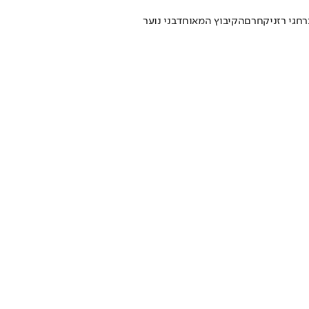
ר
חגי רזניק
חרם
הקיבוץ המאוחד
בני נוער