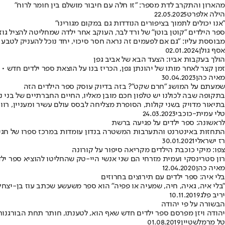
מהארון והתקרב לדת מספר: "זו חלה עם חיבור מושלם בין חומר לרוח"
הילה אלפרט
22.05.2025
"אנו יכולים לתמוך בציפורים הנודדות גם במקום מגורינו"
ספר הילדים "קוטן בוטן" של ורד לבר, העוקב אחר ילדה שמחליטה להציל ג
מבוססת עליו: "גם אם לפעמים זה נראה חסר סיכוי, יחד נוכל להעניק לטבע 
אסף גולן
02.01.2024
הולך בעקבות אביו: הצעד הבא של אביב גפן
זמן קצר לאחר מותו של יהונתן גפן, הכריז בנו על הוצאת ספר ילדים חדש • אביב א
מאיה כהן
30.04.2023
שמעתם על המושג "חרם שקט"? בזה בדיוק עוסק ספר הילדים הזה
בתקופה שבה לכולנו יש טלפון חכם מובן מאליו, החיים החברתיים של בני 
בתיאור מדויק בשני קולות, הסופרת מצליחה לבסס עולם עשיר ומעניין, רווי
טלי עמית-כוכבי
24.03.2023
לראשונה: ספר ילדים על פגיעה ברשת
התחזות באינטרנט והתערבות המשטרה בנדון עומדות במרכז ספרו של חגי 
רז ישראלי
30.01.2021
צפו: מיקי כוכבת הילדים מקריאה סיפור על קורונה
רון סטרינסקי ועמית מזרחי הם שני אנשי היי-טק שהחליטו להוציא ספר י
מאיה כהן
12.04.2020
בלי איה: ספר ילדים עם תירוצים בחרוזים
"בלי איה, גאיה, חיה, שמעיה או פפיה" הוא ספר משעשע שכתב עוז בן-יצ
יריב פלג
10.11.2019
הבשורה על פי יהודה
יהודה ויזן מפרסם ספר ילדים חדש שאף הוא, לטענתו, חותר תחת הבורגנות
טל מרמלשטיין
01.08.2019