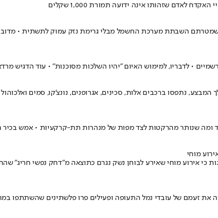
 לאדם שזהותו אינה ידועה תמורת 1,000 שקלים
ית, שמטרתם השבתת מערכת החשמל מבלי גרימת נזק עמוק לתשתית • מדו
יים • לדבריו, למימוש האיום "יהיו השלכות מסוכנות" • עוד הדגיש מרדאווי
 המבצע, נתפסו ברכבים אלות, סכינים, אגרופנים, נונצ'קו, סמים ואלכוה
 ומה שנותר מהרקטות לצד מפות של מנהרות תת-קרקעיות • אמש בכיר חמ
ירוע מוחי
ות כי אירוע מוחי שאירע לבוחן נשק נגרם כתוצאה מ"דחק נפשי חריג" שה
ה את זעמם של עובדי נמל התעופה ופעילים פרו פלשתינים שהשתתפו במ