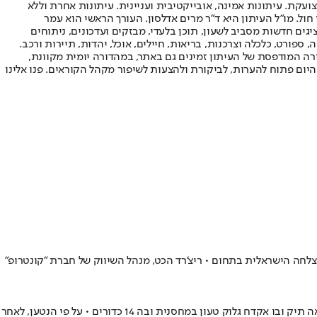
ועקת. עיתונות אמינה, אובייקטיבית ועניינית. עיתונות אחרת וללא
עור החשיפה הגבוה ביותר בימי חול. מו"ל העיתון היא ד"ר מרים אדלסון. העורך הראשי הוא עמר
 והעורך המייסד הוא עמוס רגב. אתרי האינטרנט של "ישראל היום" בעברית ובאנגלית, כמו כן היישומונים (אפליקציות) לאנדרואיד ול-iOS, מציגים חדשות מסביב לשעון, תוכן בלעדי, מבזקים ועדכונים, ניתוחים
, ספורט, כלכלה וצרכנות, בריאות, חיילים, אוכל, יהדות, תיירות ורכב.
דורה המודפסת של העיתון זמינים גם באתר, במהדורה יומית מקוונת,
היום פתוח להערות, לביקורת ולהצעות לשיפור מקהל הקוראים. פנו אלינו
לחה הישראלית בתחום • ריצ'רד הכט, מנהל השיווק של חברת "קונטרופ"
לפי כתב האישום, המייחס לנאשמת עבירות של נשיאת והובלת נשק ותחמושת, ניסיון לסחר בנשק והחזקת סמים שלא לצריכה עצמית • הנאשמת מצאה תיק ובו אקדח גלוק טעון במחסנית ובה 14 כדורים • על פי הנטען, לאחר