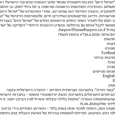
"ישראל היום" הוא גוף תקשורת שנוסד מתוך האמונה שהציבור הישראלי ראוי 
ת
ופרשנויות, וידיאו, פודקאסטים ושידורים חיים. פלטפורמות הדיגיטל של "ישרא
ב-2021 עלו לאוויר האתר החדש והיישומון החדש של "ישראל היום" בע
ואפשר לקבל אותם גם בניוזלטר. מועדון ההטבות הייחודי "הקליקה של ישרא
במייל hayom@israelhayom.co.il.
יום שישי, 26.6.2026
י"א בתמוז תשפ"ו
חדשות
דעות
ספורט
ForReal
תרבות ובידור
אוכל
מגזין
אנחנו מגייסים
English
X
נשק
"קוצר ראייה": בתערוכה הצרפתית החרימו - החברה הישראלית עקצה
הביתנים הישראלים בתערוכת הנשק יורוסאטורי נחסמו - בחברות הישראליו
שהשתתפותה נאסרה: "אתמול בלילה קיבלתי אימייל לפיו הביתן ייסגר, זו 
לידור סולטן
15.06.2026
מצאה נשק, ניסתה למכור אותו בשוק בלוד - והאירוע הסתיים בירי ברחוב 