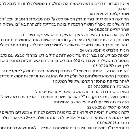
ארגון הטרור תקף בהודעה רשמית את החלטת הממשלה להורות לצבא להכין 
בארגון
שחר קליימן
06.08.2025
ההונאה הקטארית: בעד פירוק חמאס מנשק? מה שבאמת חושבים אצל "המ
דו"ח של מכון ממר"י חושף התנגדות בוטה במדינה להצהרה באו"ם שעליה ח
שחר קליימן
06.08.2025
להפוך את הכמות לאיכות: מערך הנשק החדש שמוקם בשדרות
שדרות, בה ישנם 5,000 נושאי נשק מרכזת לראשונה את החמ
"זהו עוד נדבך חשוב במערך שמאפשר לתושבי שדרות לישון טוב יותר בלילה"
רונית זילברשטיין
24.07.2025
"מאות מבוקשים נעצרו": תיעוד מפעולות צה"ל ביו"ש במהלך מבצע עם כלבי
במסגרת הפעילות, נעצרו כ-400 מבוקשים, ביניהם שש חוליות מחבלים שתכננו לבצע פיגועים • בנוסף, כ-160 אמצעי לחימה ויותר ממיליון שקלים ששימשו לצורכי טרור הוחרמו
לילך שובל
03.07.2025
"היעדר הגנה - הפסד במלחמה": הפנטגון משהה העברת נשק לאוקראינה
הפנטגון הקפיא משלוחים של חלק מטילי ההגנה האווירית ותחמושת מדויקת
לאחר בדיקת מחסני התחמושת של הפנטגון
מערכת היום
02.07.2025
הפצצה שחודרת הרים: זה הנשק האמריקאי שחיכינו לו
במשך מעל שבוע תקף צה"ל באיראן עשרות פעמים – אבל כעת נראה שכל זה
הנה כל מה שצריך לדעת על הנשק העוצמתי
יאיר מור
,
פידי
22.06.2025
לקח מפלישת רוסיה לאוקראינה: בריטניה תקים לפחות 6 מפעלים חדשים לייצור נשק
שווי התוכנית, שנועדה להגדיל את יכולות ההגנה שלה - כ-2 מיליארד דולר • שר ההגנה הבריטי: "נהפוך את בריטניה לבטוחה יותר בבית וחזקה יותר בחו"ל"
רויטרס
01.06.2025
דיווח: ארה"ב תשלח 20,000 רובים למשטרת ישראל - לאחר שהעברתם עוכבה בממשל ביידן