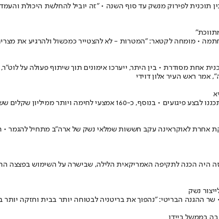
תוכנית לפירוק מנשק עד סוף השנה • "זה יוביל להחלשת היכולת והעמד
תווכת"
תמה • מומחה לקטאר: "המטרות - לא להצטייר כמכשול ולהרגיע את מצרים 
ושים תחת תכנית אחת מסודרת • בין היתר, ייערכו אימונים תוך שיתוף פעולה על לוט
, אמר ראש העיר אלון דוידי
א
 אחרת לאוקראינה עקב חששות שמלאי נשק של ארה"ב מתחיל להגמר • ההחל
 היה הכנה לתקיפה האמריקאית הלילה, שבישרה על השימוש בפצצה החזקה