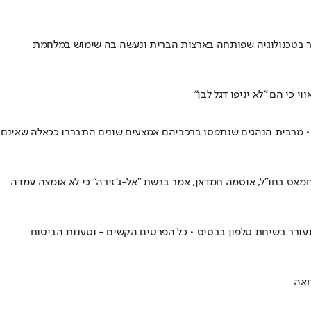
בר בטכנולוגיה שפותחה בארצות הברית ונעשה בה שימוש במלחמת
 כי הם "לא יניפו דגל לבן"
ול • מרבית הנהגים שנתפסו ברכביהם אמצעים שונים התבררו ככאלה שאינם
אס בחו"ל, אוסמה חמדאן, אמר ברשת "אל-ג'זירה" כי לא אומצה עמדה
תעורר בשיחת טלפון בבסיס • כל הפרטים הקשים - וטענות הביטוח
חאה