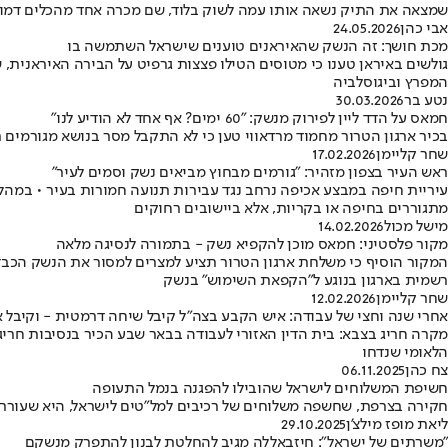
שמצאה את התיק נשאה אותו עמה לשוק בלוד, שם מכרה אחד מהכלים דמויי האקדח
אבי כהן
24.05.2026
מכת חושך: זה הנשק שהאיראנים טוענים שישראל השתמשה בו
גולשים באיראן טענו כי מטוסים הטילו פצצות גרפיט על הבירה האיראנ
המפרץ וביגוסלביה
נטע בר
30.03.2026
חמאס על הדד ליין לפירוק מנשק: "60 ימים? אף אחד לא הודיע לנו"
בכיר ארגון הטרור מחמוד מרדאווי טען כי לא התקבל מסר בנושא מגורמים רשמ
שחר קליימן
17.02.2026
ראש העיר בצפון מזהיר: "גורמים מבחוץ מביאים נשק וסמים לעיר"
עיריית חיפה במבצע אכיפה נרחב נגד עבירות תנועה חמורות בעיר • במהלך
מתגוררים בחיפה או בקריות, אלא ביישובים רחוקים
מישל מכול
14.02.2026
מקור פלסטיני: חמאס מוכן להקפיא נשק - בתמורה לנסיגה מלאה
המקור הוסיף כי משלחת ארגון הטרור תציע למצרים למסור את הנשק הכבד
רשמית בארגון בנוגע ל"הקפאת השימוש" בנשק
שחר קליימן
12.02.2026
אחרי שנה וחצי של עבודה: איש הקבע בצה"ל קיבל שיחה דרמטית - וקיבל א
מקרה חריג בצבא: בית הדין האזורי לעבודה בבאר שבע הכיר בנסיבות חריג
הלאומי שנדחו
צח כהן
06.11.2025
חשיפת המשלוחים לישראל שהובילו להפגנה בנמל התעופה
חקירה בצרפת, שחשפה משלוחים של רכיבים למל"טים לישראל, היא שעורר
ליאת מופז מילצ'ן
29.10.2025
"משרתים של ישראל": חיזבאללה מגיב להחלטת לבנון להתפרק מנשקם