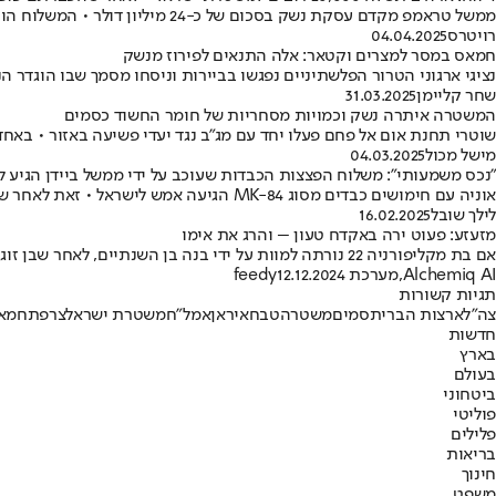
ממשל טראמפ מקדם עסקת נשק בסכום של כ-24 מיליון דולר • המשלוח הוקפא בתקופת ממשל ביידן מחשש שהנשק ישמשו לאלימות כלפי פלשתינים
רויטרס
04.04.2025
חמאס במסר למצרים וקטאר: אלה התנאים לפירוז מנשק
נציגי ארגוני הטרור הפלשתיניים נפגשו בביירות וניסחו מסמך שבו הוגדר
שחר קליימן
31.03.2025
המשטרה איתרה נשק וכמויות מסחריות של חומר החשוד כסמים
שוטרי תחנת אום אל פחם פעלו יחד עם מג"ב נגד יעדי פשיעה באזור • בא
מישל מכול
04.03.2025
"נכס משמעותי": משלוח הפצצות הכבדות שעוכב על ידי ממשל ביידן הגיע ל
אוניה עם חימושים כבדים מסוג MK-84 הגיעה אמש לישראל • זאת לאחר שחרור המשלוחים בידי הנשיא המכהן דונלד טראמפ • ישראל כ"ץ: "האספקה מהווה עדות נוספת לקשר בין ישראל לארה"ב"
לילך שובל
16.02.2025
מזעזע: פעוט ירה באקדח טעון – והרג את אימו
אם בת מקליפורניה 22 נורתה למוות על ידי בנה בן השנתיים, לאחר שבן זוגה השאיר אקדח טעון על המיטה. הוא נעצר ושוחרר, ובמשטרה מבקשים שאנשים יבואו לקחת מנעולי נשק
Alchemiq AI
,
מערכת feedy
12.12.2024
תגיות קשורות
צה"ל
ארצות הברית
סמים
משטרה
טבח
איראן
אמל"ח
משטרת ישראל
צרפת
חמא
חדשות
בארץ
בעולם
ביטחוני
פוליטי
פלילים
בריאות
חינוך
משפט