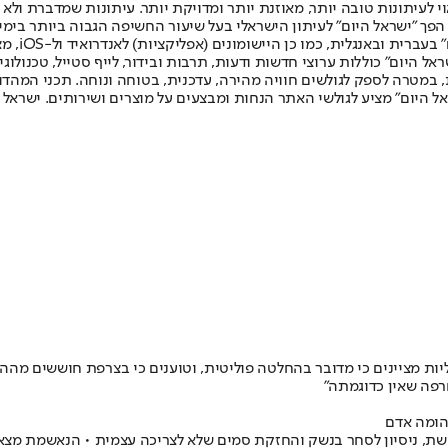
לעיתונות טובה יותר, מאוזנת יותר ומדויקת יותר. עיתונות שמדברת ולא צ
שלום. המהדורה המודפסת הראשונה פורסמה ב-30 ביולי 2007, וב-2010 הפך "ישראל היום" לעיתון הישראלי בעל שי
לחמנוביץ,
ל היום" כוללות ערוצי חדשות ודעות, תרבות ובידור, לייף סטייל, טכנולוגיה
ברית, במטרה לספק לגולשים חוויה מהירה, עדכנית, בטוחה ונוחה. תכני המה
ל היום" מציע לגולשי האתר הנחות ומבצעים על מוצרים ושירותים. ישראל 
ת מציינים כי מדובר בהחלטה פוליטית, וטוענים כי בצרפת חוששים מההצ
חרפה שאין כדוגמתה״
הומה אדם