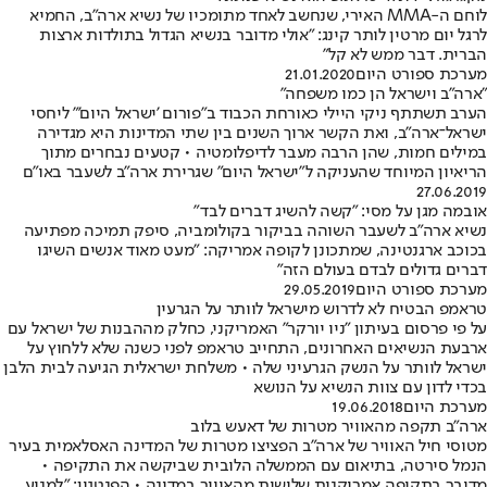
לוחם ה-MMA האירי, שנחשב לאחד מתומכיו של נשיא ארה"ב, החמיא
לרגל יום מרטין לותר קינג: "אולי מדובר בנשיא הגדול בתולדות ארצות
הברית. דבר ממש לא קל"
מערכת ספורט היום
21.01.2020
"ארה"ב וישראל הן כמו משפחה"
הערב תשתתף ניקי היילי כאורחת הכבוד ב"פורום 'ישראל היום'" ליחסי
ישראל־ארה"ב, ואת הקשר ארוך השנים בין שתי המדינות היא מגדירה
במילים חמות, שהן הרבה מעבר לדיפלומטיה • קטעים נבחרים מתוך
הריאיון המיוחד שהעניקה ל"ישראל היום" שגרירת ארה"ב לשעבר באו"ם
27.06.2019
אובמה מגן על מסי: "קשה להשיג דברים לבד"
נשיא ארה"ב לשעבר השוהה בביקור בקולומביה, סיפק תמיכה מפתיעה
בכוכב ארגנטינה, שמתכונן לקופה אמריקה: "מעט מאוד אנשים השיגו
דברים גדולים לבדם בעולם הזה"
מערכת ספורט היום
29.05.2019
טראמפ הבטיח לא לדרוש מישראל לוותר על הגרעין
על פי פרסום בעיתון "ניו יורקר" האמריקני, כחלק מההבנות של ישראל עם
ארבעת הנשיאים האחרונים, התחייב טראמפ לפני כשנה שלא ללחוץ על
ישראל לוותר על הנשק הגרעיני שלה • משלחת ישראלית הגיעה לבית הלבן
בכדי לדון עם צוות הנשיא על הנושא
מערכת היום
19.06.2018
ארה"ב תקפה מהאוויר מטרות של דאעש בלוב
מטוסי חיל האוויר של ארה"ב הפציצו מטרות של המדינה האסלאמית בעיר
הנמל סירטה, בתיאום עם הממשלה הלובית שביקשה את התקיפה •
מדובר בתקיפה אמריקנית שלישית מהאוויר במדינה • הפנטגון: "למנוע