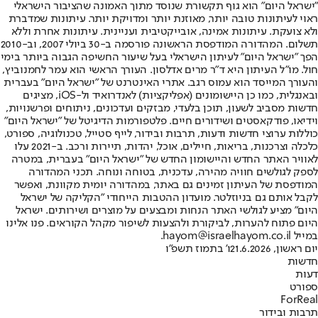
"ישראל היום" הוא גוף תקשורת שנוסד מתוך האמונה שהציבור הישראלי
ראוי לעיתונות טובה יותר, מאוזנת יותר ומדויקת יותר. עיתונות שמדברת
ולא צועקת. עיתונות אמינה, אובייקטיבית ועניינית. עיתונות אחרת וללא
תשלום. המהדורה המודפסת הראשונה פורסמה ב-30 ביולי 2007, וב-2010
הפך "ישראל היום" לעיתון הישראלי בעל שיעור החשיפה הגבוה ביותר בימי
חול. מו"ל העיתון היא ד"ר מרים אדלסון. העורך הראשי הוא עמר לחמנוביץ,
והעורך המייסד הוא עמוס רגב. אתרי האינטרנט של "ישראל היום" בעברית
ובאנגלית, כמו כן היישומונים (אפליקציות) לאנדרואיד ול-iOS, מציגים
חדשות מסביב לשעון, תוכן בלעדי, מבזקים ועדכונים, ניתוחים ופרשנויות,
וידיאו, פודקאסטים ושידורים חיים. פלטפורמות הדיגיטל של "ישראל היום"
כוללות ערוצי חדשות ודעות, תרבות ובידור, לייף סטייל, טכנולוגיה, ספורט,
כלכלה וצרכנות, בריאות, חיילים, אוכל, יהדות, תיירות ורכב. ב-2021 עלו
לאוויר האתר החדש והיישומון החדש של "ישראל היום" בעברית, במטרה
לספק לגולשים חוויה מהירה, עדכנית, בטוחה ונוחה. תכני המהדורה
המודפסת של העיתון זמינים גם באתר, במהדורה יומית מקוונת, ואפשר
לקבל אותם גם בניוזלטר. מועדון ההטבות הייחודי "הקליקה של ישראל
היום" מציע לגולשי האתר הנחות ומבצעים על מוצרים ושירותים. ישראל
היום פתוח להערות, לביקורת ולהצעות לשיפור מקהל הקוראים. פנו אלינו
במייל hayom@israelhayom.co.il.
יום ראשון, 21.6.2026
ו' בתמוז תשפ"ו
חדשות
דעות
ספורט
ForReal
תרבות ובידור