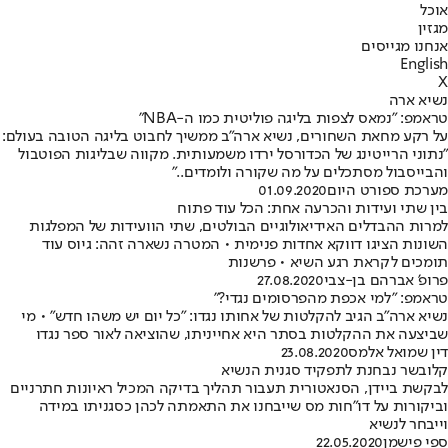
אוכל
מגזין
אנחנו מגייסים
English
X
נשיא ארה
טראמפ: "נמאס לצפות בליגה פוליטית כמו ה-NBA"
על רקע מחאת השחורים, נשיא ארה"ב ממשיך לחבוט בליגה הטובה בעולם:
"נתוני הרייטינג של הכדורסל ירדו משמעותית. מקווה שבליגות הפוטבול
והבייסבול מסתכלים על מה שקורה ולומדים.."
מערכת ספורט היום
01.09.2020
בין שתי ועידות והכרעה אחת: הכל עוד פתוח
למרות ההבדלים האידיאולוגיים הבולטים, שתי הוועידות של המפלגות
השונות הציגו דווקא אחדות פנימית • המטרה נשארה זהה: גיוס עוד
תומכים לקראת רגע השיא • פרשנות
פרופ' אברהם בן-צבי
27.08.2020
טראמפ: "למי אכפת מהפרסומים נגדי?"
נשיא ארה"ב הגיב להקלטות של אחותו נגדו: "כל יום יש משהו חדש" • מי
שביצעה את ההקלטות בסתר היא אחייניתו, שהוציאה לאור ספר נגדו
דין שמואל אלמס
23.08.2020
קלובשר נבחנת לתפקיד סגנית הנשיא
לבקשת ביידן, הסנאטורית תעבור תהליך בדיקה המכיל ראיונות חתרניים
וביקורות על דו"חות מס שייבחנו את התאמתה לכהן כסגניתו במידה
וייבחר לנשיא
ספי פישמן
22.05.2020