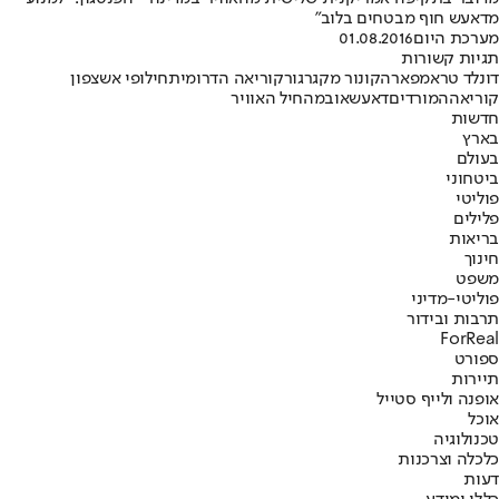
מדאעש חוף מבטחים בלוב"
מערכת היום
01.08.2016
תגיות קשורות
דונלד טראמפ
ארה
קונור מקגרגור
קוריאה הדרומית
חילופי אש
צפון
קוריאה
המורדים
דאעש
אובמה
חיל האוויר
חדשות
בארץ
בעולם
ביטחוני
פוליטי
פלילים
בריאות
חינוך
משפט
פוליטי-מדיני
תרבות ובידור
ForReal
ספורט
תיירות
אופנה ולייף סטייל
אוכל
טכנולוגיה
כלכלה וצרכנות
דעות