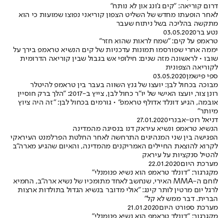
דרום קוריאה: "קים ג'ונג און לא נותח"
לאחר הופעתו מחדש של השליט הצפון קוריאני נפוצו שמועות כי הוא
מתקשה בהליכה בשל ניתוח שעבר
נטע בר
03.05.2020
טראמפ על קים: "שמח לראות שהוא חזר"
יממה אחרי שפורסמו תמונות עדכניות של קים הנשיא טראמפ בירך על
שובו • לראשונה מזה שנים: חילופי אש בגבול שבין קוריאה הדרומית
לקוריאה הצפונית
ספי פישמן
03.05.2020
מבוכה בכחול לבן: יועצו של גנץ השווה בעבר בין טראמפ להיטלר
רונן צור, יועצו האישי של יו"ר כחול לבן, צייץ ב-2017: "הלך ברק חוסיין
אובמה, הגיע דונלד אדולף טראמפ" • גורמים בכחול לבן: "זה היה ציוץ
מיותר"
דניאל רוט-אבנרי
27.01.2020
הנשיא טראמפ ונשיא עיראק דנו בנסיגה מהמדינה
הפגישה בין שני המנהיגים התרחשה לאחר החלטת הפרלמנט העיראקי
לקרוא להוצאת החיילים האמריקנים מהמדינה, והאיום שהגיע מארה"ב
להטיל סנקציות על עיראק
מערכת היום
22.01.2020
מקגרגור: "דונלד טראמפ הוא נשיא פנומנלי"
לוחם ה-MMA האירי, שנחשב לאחד מתומכיו של נשיא ארה"ב, החמיא
לרגל יום מרטין לותר קינג: "אולי מדובר בנשיא הגדול בתולדות ארצות
הברית. דבר ממש לא קל"
מערכת ספורט היום
21.01.2020
מקגרגור: "דונלד טראמפ הוא נשיא פנומנלי"