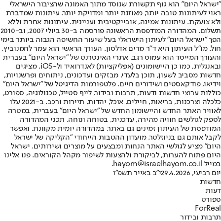
"ישראל היום" הוא גוף תקשורת שנוסד מתוך האמונה שהציבור הישראלי
ראוי לעיתונות טובה יותר, מאוזנת יותר ומדויקת יותר. עיתונות שמדברת
ולא צועקת. עיתונות אמינה, אובייקטיבית ועניינית. עיתונות אחרת וללא
תשלום. המהדורה המודפסת הראשונה פורסמה ב-30 ביולי 2007, וב-2010
הפך "ישראל היום" לעיתון הישראלי בעל שיעור החשיפה הגבוה ביותר בימי
חול. מו"ל העיתון היא ד"ר מרים אדלסון. העורך הראשי הוא עמר לחמנוביץ,
והעורך המייסד הוא עמוס רגב. אתרי האינטרנט של "ישראל היום" בעברית
ובאנגלית, כמו כן היישומונים (אפליקציות) לאנדרואיד ול-iOS, מציגים
חדשות מסביב לשעון, תוכן בלעדי, מבזקים ועדכונים, ניתוחים ופרשנויות,
וידיאו, פודקאסטים ושידורים חיים. פלטפורמות הדיגיטל של "ישראל היום"
כוללות ערוצי חדשות ודעות, תרבות ובידור, לייף סטייל, טכנולוגיה, ספורט,
כלכלה וצרכנות, בריאות, חיילים, אוכל, יהדות, תיירות ורכב. ב-2021 עלו
לאוויר האתר החדש והיישומון החדש של "ישראל היום" בעברית, במטרה
לספק לגולשים חוויה מהירה, עדכנית, בטוחה ונוחה. תכני המהדורה
המודפסת של העיתון זמינים גם באתר, במהדורה יומית מקוונת, ואפשר
לקבל אותם גם בניוזלטר. מועדון ההטבות הייחודי "הקליקה של ישראל
היום" מציע לגולשי האתר הנחות ומבצעים על מוצרים ושירותים. ישראל
היום פתוח להערות, לביקורת ולהצעות לשיפור מקהל הקוראים. פנו אלינו
במייל hayom@israelhayom.co.il.
יום רביעי, 29.4.2026
י"ב באייר תשפ"ו
חדשות
דעות
ספורט
ForReal
תרבות ובידור