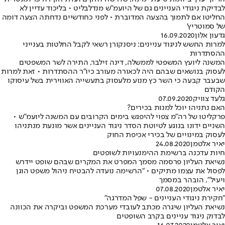
לבדיקת ניגודי העניינים גם של היועמ"ש מנדלבליט • בליכוד עדיין לא
החליטו אם לתמוך בהצעה המדוברת • לפני כחודשיים נדחתה הצעה דומה
של סמוטריץ'
גדעון אלון
16.09.2020
למרות החשש לניגוד עניינים: ניסנקורן רשאי לקבל החלטות בענייני
ההסתדרות
המשנה ליועץ המשפטי לממשלה, דינה זילבר, התירה לשר המשפטים
לעסוק בנושאים שבהם היה לכאורה מעורב כיו"ר ההסתדרות • זאת למרות
שבעבר קבעה כי השר כץ מנוע מלעסוק בתעשייה האווירית בשל עיסוקו
הקודם
גלעד צוויק
07.09.2020
האם נתניהו יוכל למנות בכירים?
פרקליטו של רה"מ צפוי להיפגש בימים הקרובים עם המשנה ליועמ"ש •
השניים ידונו בנוגע לטיוטת הסדר ניגוד העניינים אשר מונעת מנתניהו
לעסוק במינויים של בכירי אכיפת החוק
יאיר אלטמן
24.08.2020
חיות עדכנה ברשימת ההימנעויות לשופטים
נשיאת העליון פרסמה מסמך המפרט את המקרים שבהם שופט יידרש
לפסול את עצמו מתיקים • "הרשימה נועדה להבטיח ניהול משפט הוגן
ויעיל", הובהר במסמך
יאיר אלטמן
07.08.2020
"חקירת ניגודי העניינים - שפל המדרגה"
נשיאת העליון שיגרה מכתב לעובדי מערכת המשפט וביקרה את הכוונה
לבדוק ניגוד עניינים בקרב השופטים