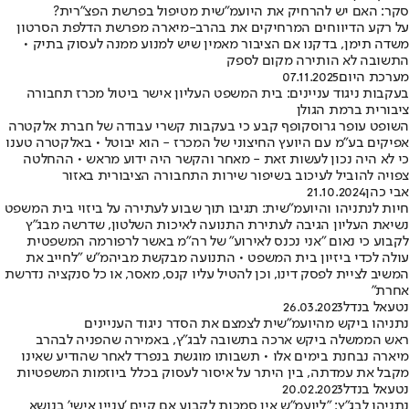
סקר: האם יש להרחיק את היועמ"שית מטיפול בפרשת הפצ"רית?
על רקע הדיווחים המרחיקים את בהרב-מיארה מפרשת הדלפת הסרטון
משדה תימן, בדקנו אם הציבור מאמין שיש למנוע ממנה לעסוק בתיק •
התשובה לא הותירה מקום לספק
מערכת היום
07.11.2025
בעקבות ניגוד עניינים: בית המשפט העליון אישר ביטול מכרז תחבורה
ציבורית ברמת הגולן
השופט עופר גרוסקופף קבע כי בעקבות קשרי עבודה של חברת אלקטרה
אפיקים בע"מ עם היועץ החיצוני של המכרז - הוא יבוטל • באלקטרה טענו
כי לא היה נכון לעשות זאת - מאחר והקשר היה ידוע מראש • ההחלטה
צפויה להוביל לעיכוב בשיפור שירות התחבורה הציבורית באזור
אבי כהן
21.10.2024
חיות לנתניהו והיועמ"שית: תגיבו תוך שבוע לעתירה על ביזוי בית המשפט
נשיאת העליון הגיבה לעתירת התנועה לאיכות השלטון, שדרשה מבג"ץ
לקבוע כי נאום "אני נכנס לאירוע" של רה"מ באשר לרפורמה המשפטית
עולה לכדי ביזיון בית המשפט • התנועה מבקשת מביהמ"ש "לחייב את
המשיב לציית לפסק דינו, וכן להטיל עליו קנס, מאסר, או כל סנקציה נדרשת
אחרת"
נטעאל בנדל
26.03.2023
נתניהו ביקש מהיועמ"שית לצמצם את הסדר ניגוד העניינים
ראש הממשלה ביקש ארכה בתשובה לבג"ץ, באמירה שהפניה לבהרב
מיארה נבחנת בימים אלו • תשבותו מוגשת בנפרד לאחר שהודיע שאינו
מקבל את עמדתה, בין היתר על איסור לעסוק בכלל ביוזמות המשפטיות
נטעאל בנדל
20.02.2023
נתניהו לבג"ץ: "ליועמ"ש אין סמכות לקבוע אם קיים 'עניין אישי' בנושא