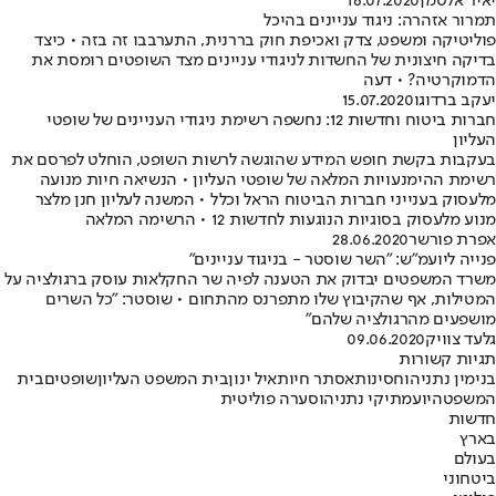
יאיר אלטמן
16.07.2020
תמרור אזהרה: ניגוד עניינים בהיכל
פוליטיקה ומשפט, צדק ואכיפת חוק בררנית, התערבבו זה בזה • כיצד
בדיקה חיצונית של החשדות לניגודי עניינים מצד השופטים רומסת את
הדמוקרטיה? • דעה
יעקב ברדוגו
15.07.2020
חברות ביטוח וחדשות 12: נחשפה רשימת ניגודי העניינים של שופטי
העליון
בעקבות בקשת חופש המידע שהוגשה לרשות השופט, הוחלט לפרסם את
רשימת ההימנעויות המלאה של שופטי העליון • הנשיאה חיות מנועה
מלעסוק בענייני חברות הביטוח הראל וכלל • המשנה לעליון חנן מלצר
מנוע מלעסוק בסוגיות הנוגעות לחדשות 12 • הרשימה המלאה
אפרת פורשר
28.06.2020
פנייה ליועמ"ש: "השר שוסטר - בניגוד עניינים"
משרד המשפטים יבדוק את הטענה לפיה שר החקלאות עוסק ברגולציה על
המטילות, אף שהקיבוץ שלו מתפרנס מהתחום • שוסטר: "כל השרים
מושפעים מהרגולציה שלהם"
גלעד צוויק
09.06.2020
תגיות קשורות
בנימין נתניהו
חסינות
אסתר חיות
איל ינון
בית המשפט העליון
שופטים
בית
המשפט
היועמ
תיקי נתניהו
סערה פוליטית
חדשות
בארץ
בעולם
ביטחוני