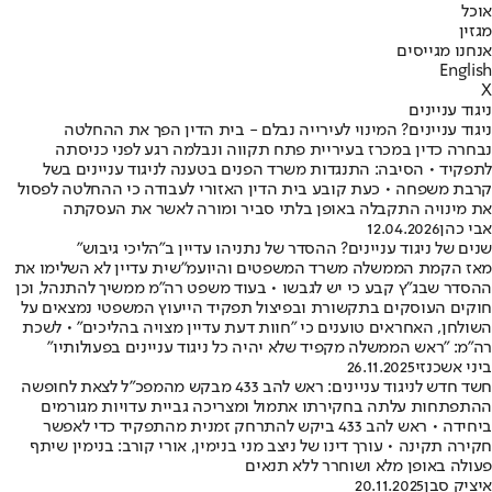
אוכל
מגזין
אנחנו מגייסים
English
X
ניגוד עניינים
ניגוד עניינים? המינוי לעירייה נבלם - בית הדין הפך את ההחלטה
נבחרה כדין במכרז בעיריית פתח תקווה ונבלמה רגע לפני כניסתה
לתפקיד • הסיבה: התנגדות משרד הפנים בטענה לניגוד עניינים בשל
קרבת משפחה • כעת קובע בית הדין האזורי לעבודה כי ההחלטה לפסול
את מינויה התקבלה באופן בלתי סביר ומורה לאשר את העסקתה
אבי כהן
12.04.2026
שנים של ניגוד עניינים? ההסדר של נתניהו עדיין ב"הליכי גיבוש"
מאז הקמת הממשלה משרד המשפטים והיועמ"שית עדיין לא השלימו את
ההסדר שבג"ץ קבע כי יש לגבשו • בעוד משפט רה"מ ממשיך להתנהל, וכן
חוקים העוסקים בתקשורת ובפיצול תפקיד הייעוץ המשפטי נמצאים על
השולחן, האחראים טוענים כי "חוות דעת עדיין מצויה בהליכים" • לשכת
רה"מ: "ראש הממשלה מקפיד שלא יהיה כל ניגוד עניינים בפעולותיו"
ביני אשכנזי
26.11.2025
חשד חדש לניגוד עניינים: ראש להב 433 מבקש מהמפכ"ל לצאת לחופשה
ההתפתחות עלתה בחקירתו אתמול ומצריכה גביית עדויות מגורמים
ביחידה • ראש להב 433 ביקש להתרחק זמנית מהתפקיד כדי לאפשר
חקירה תקינה • עורך דינו של ניצב מני בנימין, אורי קורב: בנימין שיתף
פעולה באופן מלא ושוחרר ללא תנאים
איציק סבן
20.11.2025