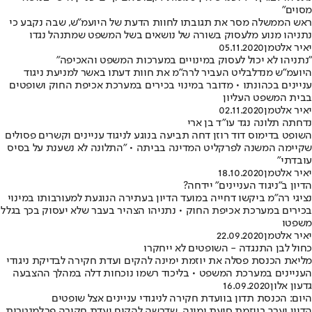
מסוים"
ראש הממשלה מסר את תגובתו לחוות הדעת של היועמ"ש, שבה נקבע כי
נתניהו מנוע מלעסוק בשורה של נושאים בשל המשפט שמתנהל נגדו
יאיר אלטמן
05.11.2020
"נתניהו לא יכול לעסוק במינויים במערכות המשפט והאכיפה"
היועמ"ש מנדלבליט העביר לרה"מ את חוות דעתו באשר למניעת ניגוד
עניינים בכהונתו • מדובר במינוי בכירים במערכת אכיפת החוק ושופטים
בבית המשפט העליון
יאיר אלטמן
02.11.2020
נדחתה תלונה נגד עו"ד בן ארי
השופט בדימוס דוד רוזן דחה תביעה בנוגע לניגוד עניינים וקשרים פסולים
שקיימה המשנה לפרקליט המדינה בביתה • "התלונה לא נשענת על בסיס
עובדתי"
יאיר אלטמן
18.10.2020
הדיון ב"ניגוד העניינים" יידחה?
נציגי רה"מ ביקשו דחייה במועד הדיון בעתירה הנוגעת למעורבותו במינוי
בכירים במערכת אכיפת החוק • נתניהו הצהיר בעבר שלא יעסוק בכך בגלל
משפטו
יאיר אלטמן
22.09.2020
כחול לבן התנגדה - השופטים לא ייחקרו
מליאת הכנסת פסלה את יוזמת ימינה להקים ועדת חקירה לבדיקת ניגודי
העניינים במערכת המשפט • בליכוד רשמו נוכחות דלה במהלך ההצבעה
גדעון אלון
16.09.2020
היום: הכנסת תדון בוועדת חקירה לניגודי עניינים אצל שופטים
הדיון יערך ביוזמת סיעת ימינה, שדרשה להקים ועדת חקירה פרלמנטרית