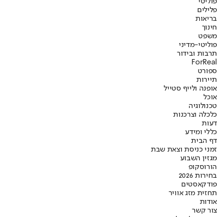
פוליטי
פלילים
בריאות
חינוך
משפט
פוליטי-מדיני
תרבות ובידור
ForReal
ספורט
תיירות
אופנה ולייף סטייל
אוכל
טכנולוגיה
כלכלה וצרכנות
דעות
כללי ומידע
דף הבית
זמני כניסת וצאת שבת
מגזין השבוע
הורוסקופ
בחירות 2026
פודקאסטים
תחזית מזג אוויר
אודות
צור קשר