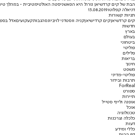
הבת של קים קרדשיאן נורת' היא הפאשניסטה האולטימטיבית • במהלך טיול
דניאלה קפלוטו
13.08.2019
תגיות קשורות
קים קרדשיאן
קים קרדישיאן
קניה ווסט
דני לוי
ביונסה
גבות
קעקועים
אדל בספל
חדשות
בארץ
בעולם
ביטחוני
פוליטי
פלילים
בריאות
חינוך
משפט
פוליטי-מדיני
תרבות ובידור
ForReal
ספורט
תיירות
אופנה ולייף סטייל
אוכל
טכנולוגיה
כלכלה וצרכנות
דעות
כללי ומידע
דף הבית