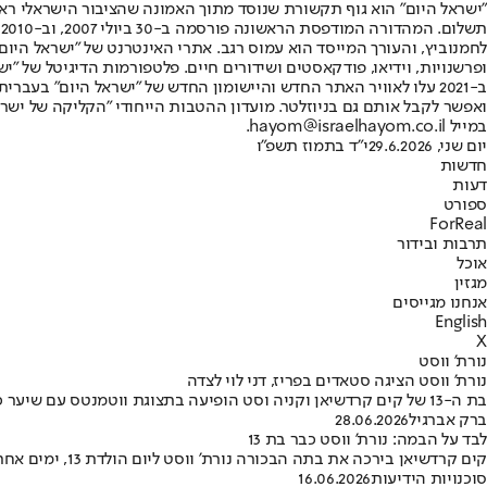
"ישראל היום" הוא גוף תקשורת שנוסד מתוך האמונה שהציבור הישראלי ראוי 
ת
ופרשנויות, וידיאו, פודקאסטים ושידורים חיים. פלטפורמות הדיגיטל של "ישרא
ב-2021 עלו לאוויר האתר החדש והיישומון החדש של "ישראל היום" בע
ואפשר לקבל אותם גם בניוזלטר. מועדון ההטבות הייחודי "הקליקה של ישרא
במייל hayom@israelhayom.co.il.
יום שני, 29.6.2026
י"ד בתמוז תשפ"ו
חדשות
דעות
ספורט
ForReal
תרבות ובידור
אוכל
מגזין
אנחנו מגייסים
English
X
נורת' ווסט
נורת' ווסט הציגה סטאדים בפריז, דני לוי לצדה
בת ה-13 של קים קרדשיאן וקניה וסט הופיעה בתצוגת ווטמנטס עם שיער כחול, לוק שחור וסטאדים בפנים. ליד כל זה היתה גם דני לוי, הסטייליסטית הישראלית שכבר קראה לה "המוזה שלי"
ברק אברגיל
28.06.2026
לבד על הבמה: נורת' ווסט כבר בת 13
קים קרדשיאן בירכה את בתה הבכורה נורת' ווסט ליום הולדת 13, ימים אחרי הופעת סולו בפסטיבל גדול. ילדות רגילה? במשפחה הזאת זה כבר סיפור אחר
סוכנויות הידיעות
16.06.2026