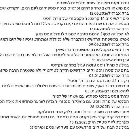
נורת' וקים מציגות: ציפוי יהלומים לשיניים
אם מישהו חשב שזר פרחים וכרטיס ברכה מספיקים ליום האם, הקרדשיאנז 
ברק אברגיל
12.05.2026
כיסוי לשיניים 14 קראט: האקססורי של נורת' ווסט
מסעירה את הרשת כמו ההורים קים וקניה: בגיל 12 נורת' ווסט מציגה חיוך מוזהב ויקר שמסנוור את הרשת
ברק אברגיל
17.04.2026
לא הכל זה כסף? הרמס סירבה למכור לנורת' ווסט תיק
אפילו במשפחת קרדשיאן מתברר שלא כל דלת נפתחת. ניסיון של קים וקניה
ברק אברגיל
09.03.2026
אדר גיציס מקבל פרגון ממשפחת קרדשיאן
התמונה הזוגית באינסטגרם של סטייליסטית העל דני לוי עם כתב חדשות 12 אדר גיציס זכתה לתגובה אוהדת מהקרדשיאנית המפורסמת
ערן סויסה
21.02.2026
בגיל 12: נורת' ווסט עושה עגיל במקום אקזוטי
בתם של קניה ווסט וקים קרדשיאן חזרה לטיקטוק ולא משאירה הרבה מקום
ברק אברגיל
05.01.2026
רק בת 12: מה נסגר עם נורת' ווסט?
פירסינג בגשר האף, שיניים מושחרות ושרשרת גולגולת בשווי אלפי דולר
ליהיא גלמן רם
05.01.2026
נורת' ווסט בסלפי מפתיע עם אשתו של קניה
הסלפי של נורת' ווסט עם ביאנקה סנסורי הצליח לערער מחדש את מאזן הכ
ברק אברגיל
28.12.2025
אחרי שעוררה סערה: נורת' ווסט בלוק שנוי במחלוקת
בתם של קים קרדשיאן וקניה ווסט נראתה עם גבות מחומצנות, לאחר שחטפה ביקורת על המראה ה"מבוגר" שלה בגיל 12 - שכולל שיער כחול ו
מערכת לייף סטייל היום
15.12.2025
בגיל 12: הבת של קים קרדשיאן עם קעקועי פנים ופירסינג