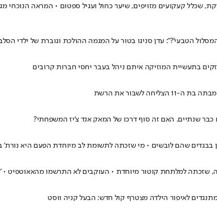
קת, שכלל קעקועים מזויפים, שיער כחול ועגיל ספטום • המראה הנוכחי מ
מסלול הטבעי'?": עדן סניגו בטור על המגמה ההולכת וגוברת של ילדי הסל
זקים בתעשיית המוזיקה איתם ניהל בעבר יחסי חברות קרובים
ה לשבור את הרשת
 כבר שנתיים. האם זה סוף דרכו של המאק אנד צ'יז המשפחתי?
כון בבגדים שהם לובשים • מי שזכתה לתשומת לב מיוחדת הפעם היא נורת'
שזכתה למלתחת קוטור מיוחדת • העוקבים לא התרשמו מהאאוטפיט • "זו 
נגדים לאיפור הילדה מצטרף קול חדש: הבעל קניה ווסט