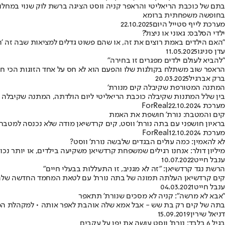
בתם של כוכבת הריאליטי והראפר קניה ווסט הציגה ברשת לוק שנוי במחלו
בחופשה משפחתית ברומא
מערכת לייף סטייל היום
22.10.2025
ילדי הסלבס: גאוני או ניצול?
"האם הילדים באמת רוצים את זה, או שהם פשוט גדלים למציאות שבה זה 'ה
עדן סניגו
11.05.2025
"להביא לעולם ילדים מפגרים זו בחירה"
הראפר שוב משתלח בקולגות שלו והפעם הוא לא חס על אחד הזוגות הכי ח
ברק אברגיל
20.03.2025
המתנה המטורפת שקיבלה קים מנורת'
בין שלל המתנות שקיבלה כוכבת הריאליטי ליום הולדתה, המתנה שקיבלה מבתה בת ה-11 הצליח
מערכת ForReal
22.10.2024
קים והמטבח: נורת' חושפת את האמת
בראיון חושפני עם בתה נורת' ווסט, קים קרדשיאן מודה שלא נכנסה למטבח
מערכת ForReal
12.10.2024
לא להאמין: כמה עולים הבגדים שלבשה נורת' ווסט?
מיליון דולר: אנחנו רגילים שמשפחת קרדשיאן משקיעה בילדים, או יותר נ
ענבל חייט
10.07.2022
הרשת נגד קרדשיאן: "זה לא מגניב, זו התעללות בבעלי חיים"
קים קרדשיאן העלתה תמונה של בתה נורת' עם לטאת המחמד החדשה שלה, 
ענבל חייט
04.03.2021
"אבא לא מרשה": קניה לא מסכים שנורת' תתאפר
בתה של קים רק בת שש - אבל אמא שלה אוהבת לאפר אותה • למקהלת המת
דניאל שירין
15.09.2019
בגיל 6 בלבד: נורת' ווסט עושה את יפן על עקבים