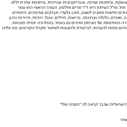
ועקת. עיתונות אמינה, אובייקטיבית ועניינית. עיתונות אחרת וללא
עור החשיפה הגבוה ביותר בימי חול. מו"ל העיתון היא ד"ר מרים אדלסון. העורך הראשי הוא עמר
 והעורך המייסד הוא עמוס רגב. אתרי האינטרנט של "ישראל היום" בעברית ובאנגלית, כמו כן היישומונים (אפליקציות) לאנדרואיד ול-iOS, מציגים חדשות מסביב לשעון, תוכן בלעדי, מבזקים ועדכונים, ניתוחים
, ספורט, כלכלה וצרכנות, בריאות, חיילים, אוכל, יהדות, תיירות ורכב.
דורה המודפסת של העיתון זמינים גם באתר, במהדורה יומית מקוונת,
היום פתוח להערות, לביקורת ולהצעות לשיפור מקהל הקוראים. פנו אלינו