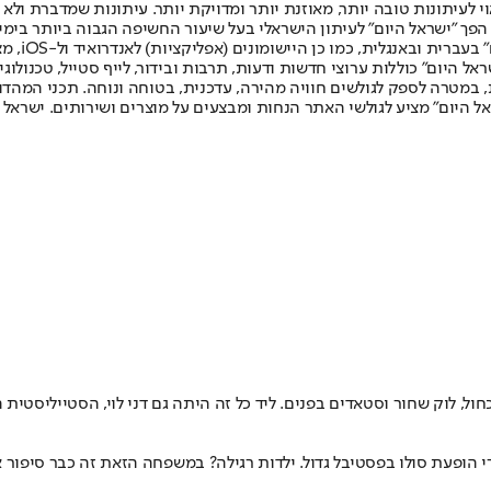
לעיתונות טובה יותר, מאוזנת יותר ומדויקת יותר. עיתונות שמדברת ולא צ
שלום. המהדורה המודפסת הראשונה פורסמה ב-30 ביולי 2007, וב-2010 הפך "ישראל היום" לעיתון הישראלי בעל שי
לחמנוביץ,
ל היום" כוללות ערוצי חדשות ודעות, תרבות ובידור, לייף סטייל, טכנולוגיה
ברית, במטרה לספק לגולשים חוויה מהירה, עדכנית, בטוחה ונוחה. תכני המה
ל היום" מציע לגולשי האתר הנחות ומבצעים על מוצרים ושירותים. ישראל 