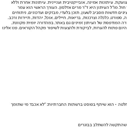
ועקת. עיתונות אמינה, אובייקטיבית ועניינית. עיתונות אחרת וללא
עור החשיפה הגבוה ביותר בימי חול. מו"ל העיתון היא ד"ר מרים אדלסון. העורך הראשי הוא עמר
 והעורך המייסד הוא עמוס רגב. אתרי האינטרנט של "ישראל היום" בעברית ובאנגלית, כמו כן היישומונים (אפליקציות) לאנדרואיד ול-iOS, מציגים חדשות מסביב לשעון, תוכן בלעדי, מבזקים ועדכונים, ניתוחים
, ספורט, כלכלה וצרכנות, בריאות, חיילים, אוכל, יהדות, תיירות ורכב.
דורה המודפסת של העיתון זמינים גם באתר, במהדורה יומית מקוונת,
היום פתוח להערות, לביקורת ולהצעות לשיפור מקהל הקוראים. פנו אלינו
שמשחק בליגה הטורקית, הסביר על ההחלטה • הוא שיתף בפוסט ברשתות החברתיות: "לא אכבד מי שתומך
רי שהתקשה להשתלב בבוגרים