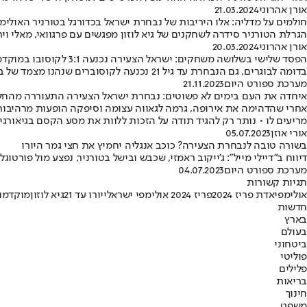
אורן אהרוני
21.03.2024
חולמים על מדליה: אלו היריבות של נבחרת ישראל בכדורגל בטורניר האולימפ
הגרלת הטורניר סידרה לשחקנים של גיא לוזון מפגשים עם פרגוואי, מאלי
אורן אהרוני
20.03.2024
הפסד שלישי בשלושה משחקים: ישראל הצעירה נכנעה 3:1 לקוסובו במוקדמות היורו
בדומה לבוגרים, גם הנבחרת עד גיל 21 נכנעה לקוסוברים שנהנו מצמד של בלרון קרסניצ'י הכישרוני ושער נוסף של טושה וטון • סתיו נחמני רק צימק לכחולים-לבנים
מערכת ספורט היום
21.11.2023
איחדה את העם בימים לא פשוטים: נבחרת ישראל הצעירה התעוררה מהחל
מריעים לו • נותר רק להגיד תודה על הזכות ללוות את מסע הקסם בגיאורגיה
אורי אוזן
05.07.2023
בשורה טובה לנבחרת הצעירה? כוכב אנגליה יחמיץ את חצי גמר היורו
דיווח ב"דיילי מייל": ג'ייקוב ראמזי, שכבש ובישל בטורניר, נפצע מול פורט
מערכת ספורט היום
04.07.2023
תגיות קשורות
אולימפיאדת פריז 2024
פריז 2024 אולימפי ישראלי
יורו עד 21
גיא לוזון
מוקדמות 
חדשות
בארץ
בעולם
ביטחוני
פוליטי
פלילים
בריאות
חינוך
משפט