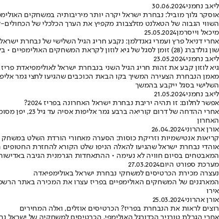
ליאב נחמני
30.06.2024
אוסקר גלוך מוביל: נבחרת ישראל יקרה יותר מיריבותיה במשחקים האולימפ
השווי הגבוה של הטאלנט מזלצבורג מקפיץ את הערך הכלכלי של הכחולים-לבני
מיכאל וייסרמן
25.05.2024
אחרי דניאל פרץ ועמרי גאנדלמן: נקבע חריג הגיל השלישי של נבחרת ישראל לפרי
שון גולדברג (28) זומן לסגל של גיא לוזון לקראת המשחקים האולימפיים • בלם מכבי חיפה: "דווקא בימים הקשים שעוברים על המדינה, זהו כבוד גדול לייצג אותה"
ליאב נחמני
23.05.2024
גיא לוזון קבע את זהות חריג הגיל השני בנבחרת ישראל לאולימפיאדת פריז
השלישי בסגל ייקבע בהמשך
ליאב נחמני
21.05.2024
אפשר לחלום: זו תהיה יריבת נבחרת ישראל האחרונה בפריז 2024?
אחרי ההדחה של
האחרון
אורן אהרוני
26.04.2024
קריאות אנטישמיות וזריקת כוסות: הסערה מאחורי הורדת השלט במשחק 
המאבטחים בסיום חוויה לא נעימה • ההתאחדות הגרמנית הגיבה באדישות
מערכת ספורט היום
27.03.2024
נעצרה מכירת הכרטיסים למשחקי נבחרת ישראל באולימפיאדה
אירו
אורן אהרוני
25.03.2024
רוצים לראות את הנבחרת בפריז? הכרטיסים אוזלים, ואלה המחירים
אחרי הגרלת טורניר הכדורגל האולימפי, הכרטיסים למשחקיה של ישראל נחטפים במהרה • מ-25 ועד 80 יורו, מפריז ועד נאנט: אלה המחירים לקטגוריות השונות במשחקי 