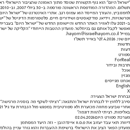
"ישראל היום" הוא גוף תקשורת שנוסד מתוך האמונה שהציבור הישראלי ראוי 
ת
ופרשנויות, וידיאו, פודקאסטים ושידורים חיים. פלטפורמות הדיגיטל של "ישרא
ב-2021 עלו לאוויר האתר החדש והיישומון החדש של "ישראל היום" בע
ואפשר לקבל אותם גם בניוזלטר. מועדון ההטבות הייחודי "הקליקה של ישרא
במייל hayom@israelhayom.co.il.
יום שני, 27.4.2026
י' באייר תשפ"ו
חדשות
דעות
ספורט
ForReal
תרבות ובידור
אוכל
מגזין
אנחנו מגייסים
English
X
נבחרת ישראל הצעירה
סירב ללחוץ יד לנבחרת ישראל והתגאה: "רציתי לשקף מה בוסניה מרגישה"
באלימות, רציתי להוות דוגמה"
מערכת ספורט היום
02.04.2026
דיווח: תאי עבד יעזוב את פ.ס.וו איינדהובן - וזה היעד המסתמן
מועדון הפאר הציב את הישראלי ברשימת ההעברות והוא גורר עניין בהולנד