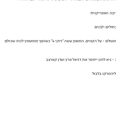
יבה האפריקנית
אחרי שהדהימה את אירופה, גרמה לגאווה עצומה וסיפקה הופעות מרהיבות ביורו, החבורה של גיא לוזון נתקלה באחת היריבות הקשות בטורניר מאז ומעולם • על הקווים, המאמן עשה "רוקי 4" כשהפך ממושמץ לכזה שכולם
• גיא לוזון ייחסר את דניאל פרץ ועדן קארצב
יה
מרקו בלבול