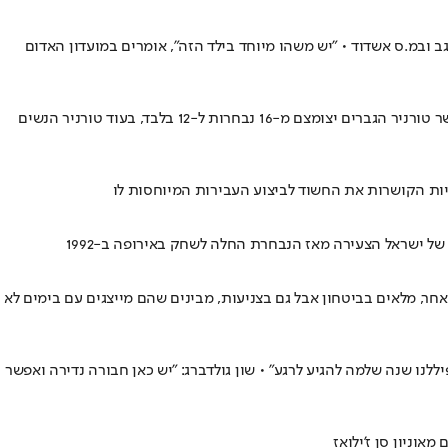
 ובמ.ס אשדוד • "יש משהו מיוחד בילד הזה", אומרים במועדון האדום
לאחר ההופעה היסטורית במשחקים בפריז, הוועד האולימפי הבינלאומי (IOC) הכריז על שינוי דרמטי בפורמט טורנירי הכדורגל למשחקים ב-2028 כאשר טורניר הגברים יצומצם מ-16 נבחרות ל-12 בלבד, בעוד טורניר הנשים
רים המרכיבים את הנבחרת האולימפית שלנו שסיימה אתמול ב-1:1 עם מאלי, עשויים מחומר אחר, מלאים בביטחון אבל גם בצניעות, מבינים שהם מייצגים עם בימים לא
לנו שנה שלמה להגיע לרגע" • שון גולדברג: "יש כאן חבורה נדירה ואפשר
וניון סן ז'ילואז