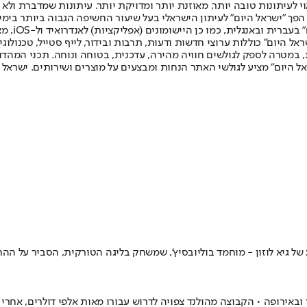
לעיתונות טובה יותר, מאוזנת יותר ומדויקת יותר. עיתונות שמדברת ולא צ
שלום. המהדורה המודפסת הראשונה פורסמה ב-30 ביולי 2007, וב-2010 הפך "ישראל היום" לעיתון הישראלי בעל שי
לחמנוביץ,
ל היום" כוללות ערוצי חדשות ודעות, תרבות ובידור, לייף סטייל, טכנולוגיה
ברית, במטרה לספק לגולשים חוויה מהירה, עדכנית, בטוחה ונוחה. תכני המה
ל היום" מציע לגולשי האתר הנחות ומבצעים על מוצרים ושירותים. ישראל 
אחרי שביצע מחווה מכוערת ולא ספורטיבית במפגש מול הנבחרת עד גיל 21 של גיא לוזון - מוחמד בוליובסיץ', 
 ובאירופה • הקבוצה מהולנד צפויה לדרוש עבורו מאות אלפי דולרים, אח