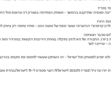
י בפריז
 ויריבה מאסיה שתיקבע בהמשך • משחק הפתיחה בפארק דה פראנס מול היר
ום שכבר הגשימה
 - שייזכר לעד
וגל ולא יופיע למשחק מול ישראל - זה השחקן שעשוי לתפוס את מקומו בהרכב 
יורו עד גיל 21
פריז 2024
75 לישראל
75 רגעי ספורט ל-75 לישראל
נבחרת אנגל