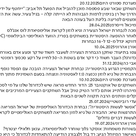
מערכת ספורט היום
20.12.2025
השחקן שבאר שבע פספסה מוכן להוביל את הפועל תל אביב: "ייחטף על ידי 
הדרך של רן בנימין לרמות הגבוהות לא הייתה קלה • בגיל צעיר, עשה את ה
ומצפים לפריצה בליגת העל בעונה הבאה
מיכאל וייסרמן
28.04.2025
מכה לנבחרת ישראל הצעירה וגיא לוזון לקראת אולימפיאדת לוס אנג'לס
דווקא יגדל מ-12 ל-16 נבחרות
אורן אהרוני
10.04.2025
צפו בתיעוד: שחקן הנבחרת הצעירה לשעבר חשוד שדקר ופצע אדם באורח
כדורגלן העבר חשוד כי דקר אדם בשנות ה-30 לחייו על רקע סכסוך רומנטי בחודש שעבר • במהלך החקירה הגלויה הצליחו חוקרי המשטרה לאסוף ראיות הקושרות את החשוד לביצוע העבירות המיוחסות לו
אבי כהן
31.12.2024
הקמפיין הגרוע בהיסטוריה: נבחרת ישראל הצעירה הובכה עם הפסד נוסף 
הנבחרת של גיא לוזון נכנעה 1:0 לאסטוניה ונוצחה בפעם השמינית מתוך תשעה משחקים בקמפיין • עם 11 אחוזי הצלחה מדובר בקמפיין החלש ביותר של ישראל הצעירה מאז הנבחרת החלה לשחק באירופה ב-1992
מערכת ספורט היום
10.10.2024
השחקנים של אוקטובר 23: הדור החדש מראה שיש לכדורגל שלנו על מי לסמוך
קלים ונותנים הרבה תקווה לשנים הבאות
עדי רובינשטיין
25.07.2024
"אפשר לעשות היסטוריה": נבחרת הכדורגל האולימפית של ישראל המריאה ל
התרגשות שיא: החבורה של גיא לוזון המריאה למשחקים האולימפיים לקראת ה
לעשות דברים גדולים"
אורן אהרוני
19.07.2024
בשורות משמחות: אוסקר גלוך שוחרר לאולימפיאדה, ענאן חלאילי יצטרף?
האישור המיוחל הגיע: רד בול זלצבורג הודיעה להתאחדות לכדורגל כי היא 