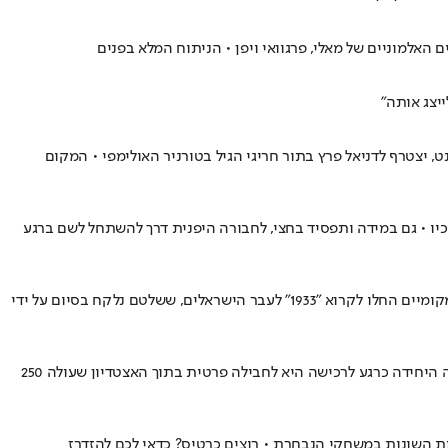
האלמוניים של מאלי, פרגוואי ויפן • הניתוח המלא בפנים
 גיל 23 לפריז 2024 • עמרי גאנדלמן, שחווה תקופה נהדרת בגנט, יצטרף לדניאל פרץ בתור חריגי הגיל בטורניר האולימפי • המקום
 - ולפגוש את גיא לוזון וחניכיו • גם במידה ותפסיד בחצי, לחבורה היפנית דרך להשתחל לשם ברגע
אוהדי נבחרת ישראל שהגיעו להאלה הניפו שלט הקורא להחזרת החטופים הביתה, אבל הגרמנים שהיו באצטדיון לא אהבו את זה • חלק מהאוהדים המקומיים החלו לקרוא "1933" לעבר הישראלים, ששלטם נלקח בסיום על ידי
המארגנים של המשחקים האולימפיים בפריז עצרו את המכירה באתר הרשמי של אלפי כרטיסים רגילים למשחקי הנבחרת בפארק דה פראנס • האופציה היחידה כרגע לרכישה היא לחבילה פרטית בתוך האצטדיון שעולה 250