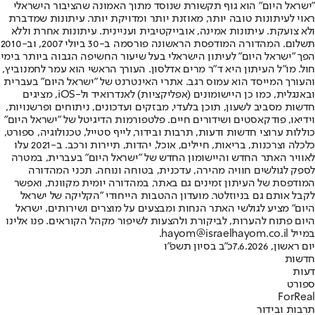
"ישראל היום" הוא גוף תקשורת שנוסד מתוך האמונה שהציבור הישראלי
ראוי לעיתונות טובה יותר, מאוזנת יותר ומדויקת יותר. עיתונות שמדברת
ולא צועקת. עיתונות אמינה, אובייקטיבית ועניינית. עיתונות אחרת וללא
תשלום. המהדורה המודפסת הראשונה פורסמה ב-30 ביולי 2007, וב-2010
הפך "ישראל היום" לעיתון הישראלי בעל שיעור החשיפה הגבוה ביותר בימי
חול. מו"ל העיתון היא ד"ר מרים אדלסון. העורך הראשי הוא עמר לחמנוביץ,
והעורך המייסד הוא עמוס רגב. אתרי האינטרנט של "ישראל היום" בעברית
ובאנגלית, כמו כן היישומונים (אפליקציות) לאנדרואיד ול-iOS, מציגים
חדשות מסביב לשעון, תוכן בלעדי, מבזקים ועדכונים, ניתוחים ופרשנויות,
וידיאו, פודקאסטים ושידורים חיים. פלטפורמות הדיגיטל של "ישראל היום"
כוללות ערוצי חדשות ודעות, תרבות ובידור, לייף סטייל, טכנולוגיה, ספורט,
כלכלה וצרכנות, בריאות, חיילים, אוכל, יהדות, תיירות ורכב. ב-2021 עלו
לאוויר האתר החדש והיישומון החדש של "ישראל היום" בעברית, במטרה
לספק לגולשים חוויה מהירה, עדכנית, בטוחה ונוחה. תכני המהדורה
המודפסת של העיתון זמינים גם באתר, במהדורה יומית מקוונת, ואפשר
לקבל אותם גם בניוזלטר. מועדון ההטבות הייחודי "הקליקה של ישראל
היום" מציע לגולשי האתר הנחות ומבצעים על מוצרים ושירותים. ישראל
היום פתוח להערות, לביקורת ולהצעות לשיפור מקהל הקוראים. פנו אלינו
במייל hayom@israelhayom.co.il.
יום ראשון, 7.6.2026
כ"ב בסיון תשפ"ו
חדשות
דעות
ספורט
ForReal
תרבות ובידור