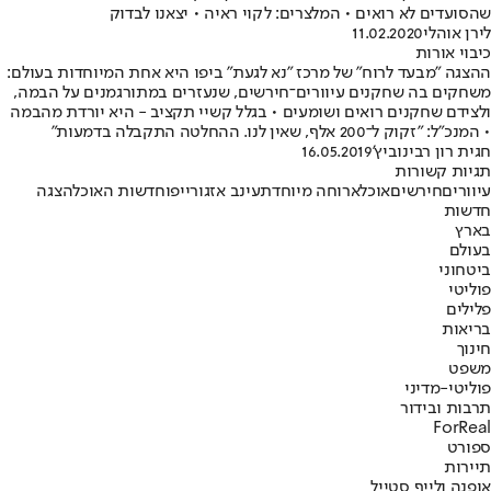
שהסועדים לא רואים • המלצרים: לקוי ראיה • יצאנו לבדוק
לירן אוהלי
11.02.2020
כיבוי אורות
ההצגה "מבעד לרוח" של מרכז "נא לגעת" ביפו היא אחת המיוחדות בעולם:
משחקים בה שחקנים עיוורים־חירשים, שנעזרים במתורגמנים על הבמה,
ולצידם שחקנים רואים ושומעים • בגלל קשיי תקציב - היא יורדת מהבמה
• המנכ"ל: "זקוק ל־200 אלף, שאין לנו. ההחלטה התקבלה בדמעות"
חגית רון רבינוביץ'
16.05.2019
תגיות קשורות
עיוורים
חירשים
אוכל
ארוחה מיוחדת
עינב אזגורי
יפו
חדשות האוכל
הצגה
חדשות
בארץ
בעולם
ביטחוני
פוליטי
פלילים
בריאות
חינוך
משפט
פוליטי-מדיני
תרבות ובידור
ForReal
ספורט
תיירות
אופנה ולייף סטייל