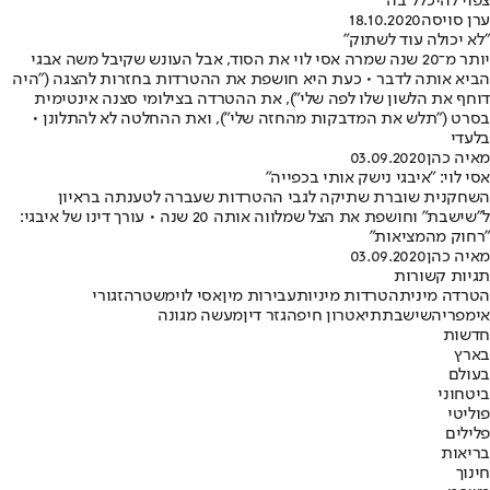
צפוי להיכלל בה
ערן סויסה
18.10.2020
"לא יכולה עוד לשתוק"
יותר מ־20 שנה שמרה אסי לוי את הסוד, אבל העונש שקיבל משה אבגי
הביא אותה לדבר • כעת היא חושפת את ההטרדות בחזרות להצגה ("היה
דוחף את הלשון שלו לפה שלי"), את ההטרדה בצילומי סצנה אינטימית
בסרט ("תלש את המדבקות מהחזה שלי"), ואת ההחלטה לא להתלונן •
בלעדי
מאיה כהן
03.09.2020
אסי לוי: "איבגי נישק אותי בכפייה"
השחקנית שוברת שתיקה לגבי ההטרדות שעברה לטענתה בראיון
ל"שישבת" וחושפת את הצל שמלווה אותה 20 שנה • עורך דינו של איבגי:
"רחוק מהמציאות"
מאיה כהן
03.09.2020
תגיות קשורות
הטרדה מינית
הטרדות מיניות
עבירות מין
אסי לוי
משטרה
זגורי
אימפריה
שישבת
תיאטרון חיפה
גזר דין
מעשה מגונה
חדשות
בארץ
בעולם
ביטחוני
פוליטי
פלילים
בריאות
חינוך