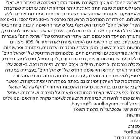
"ישראל היום" הוא גוף תקשורת שנוסד מתוך האמונה שהציבור הישראלי
ראוי לעיתונות טובה יותר, מאוזנת יותר ומדויקת יותר. עיתונות שמדברת
ולא צועקת. עיתונות אמינה, אובייקטיבית ועניינית. עיתונות אחרת וללא
תשלום. המהדורה המודפסת הראשונה פורסמה ב-30 ביולי 2007, וב-2010
הפך "ישראל היום" לעיתון הישראלי בעל שיעור החשיפה הגבוה ביותר בימי
חול. מו"ל העיתון היא ד"ר מרים אדלסון. העורך הראשי הוא עמר לחמנוביץ,
והעורך המייסד הוא עמוס רגב. אתרי האינטרנט של "ישראל היום" בעברית
ובאנגלית, כמו כן היישומונים (אפליקציות) לאנדרואיד ול-iOS, מציגים
חדשות מסביב לשעון, תוכן בלעדי, מבזקים ועדכונים, ניתוחים ופרשנויות,
וידיאו, פודקאסטים ושידורים חיים. פלטפורמות הדיגיטל של "ישראל היום"
כוללות ערוצי חדשות ודעות, תרבות ובידור, לייף סטייל, טכנולוגיה, ספורט,
כלכלה וצרכנות, בריאות, חיילים, אוכל, יהדות, תיירות ורכב. ב-2021 עלו
לאוויר האתר החדש והיישומון החדש של "ישראל היום" בעברית, במטרה
לספק לגולשים חוויה מהירה, עדכנית, בטוחה ונוחה. תכני המהדורה
המודפסת של העיתון זמינים גם באתר, במהדורה יומית מקוונת, ואפשר
לקבל אותם גם בניוזלטר. מועדון ההטבות הייחודי "הקליקה של ישראל
היום" מציע לגולשי האתר הנחות ומבצעים על מוצרים ושירותים. ישראל
היום פתוח להערות, לביקורת ולהצעות לשיפור מקהל הקוראים. פנו אלינו
במייל hayom@israelhayom.co.il.
יום שישי, 3.7.2026
י"ח בתמוז תשפ"ו
חדשות
דעות
ספורט
ForReal
תרבות ובידור