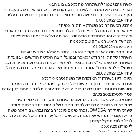
משה איבגי צפוי להשתחרר מהכלא בשבוע הבא
הפרקליטות לא מתנגדת לשחרורו המוקדם של השחקן שהורשע בעבירות
מין • צפוי להשלים כחמישה חודשי מאסר בלבד מתוך ה-11 שנגזרו עליו
עידן אבני
07.03.2022
איבגי, הפעם זה לא משחק - תהיה אמיתי
אם איבגי היה מתנצל, הוא יכול היה להתוות את דרכם של מטרידים אחרים
ולהבהיר שזהו הסטנדרט המצופה • הבעיה של איבגי מאז התפוצצות
הפרשה היא שהמשחק שם לא אמין
נועם פתחי
01.03.2022
עונשו של משה איבגי יקוצר והוא ישוחרר מהכלא בעוד שבועיים
השחקן נידון ל-11 חודשי מאסר ובפועל ריצה חמישה חודשים • בוועדת
השחרורים טענו כי "מדובר באסיר לא צעיר, שמודה בביצוע העבירות ועבר
טיפול" • להערכתם "המסוכנות המינית של האסיר מצויה בדרגה נמוכה"
עידן אבני
28.02.2022
היום: דיון בשחרורו המוקדם של משה איבגי מהכלא
ועדת השחרורים תדון בבקשתו של השחקן שהורשע בהטרדה מינית
ומעשים מגונים • לפני כשבועיים הוגשה נגד איבגי תלונה נוספת בגין אונס
יאיר אלטמן
27.02.2022
טום אביב על משה איבגי: "מתעב מי שגורם חוסר נוחות למין השני"
צפו: באירוע טרום הבכורה לסרט החדש של ג'יימס בונד בחסות מותג
שעוני היוקרה OMEGA, נכחו מיטב שוכני הביצה ובראשם הזמר משה
פרץ, השגריר החדש של המותג, שמצטרף אל שורותיהם של שמות ענק כמו
ג'ורג' קלוני וניקול קידמן
לי מור
30.09.2021
"זה לא טיול לתאילנד": השחקן משה איבגי נכנס לכלא