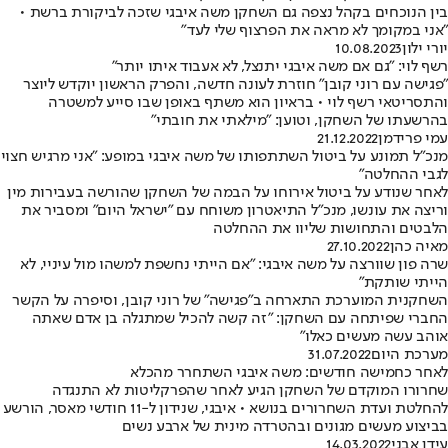
בין הנוכחים בקהל נצפה גם השחקן משה איבגי שזכה לביקורת ברשת •
"אני במקומך לא מראה את הפרצוף שלי לעד"
יורי ילון
10.08.2023
רשף לוי: "גם אם משה איבגי יתנצל, לא אעבוד איתו יותר"
"פגישה עם רוני קובן" חוזרת לעונה חדשה, והפרק הראשון יוקדש ליוצר
והתסריטאי רשף לוי • בראיון הוא משתף באופן שבו סייע למשטרה
בהרשעתו של השחקן, וטוען: "מילאתי את חובתי"
עמי פרידמן
21.12.2022
מנכ"ל תמונע על ביטול השתתפותו של משה איבגי במופע: "אני מרגיש חצוי
לגבי ההחלטה"
לאחר שנודע על ביטול אירוחו על הבמה של השחקן שהורשה בעבירות מין
וריצה את עונשו, מנכ"ל התיאטרון משוחח עם "ישראל היום" ומסביר את
הלבטים והתחושות שליוו את ההחלטה
מאיה כהן
27.10.2022
שרה פון שוורצה על משה איבגי: "אם הייתי נחשפת למשהו מול עיניי, לא
הייתי שותקת"
השחקנית המוערכת התארחה ב"פגישה" של רוני קובן, וסיפרה על הקשר
החברי שפיתחה עם השחקן: "זה קשה להכיל שמתגלה בן אדם שאתה
אוהב עשה מעשים כאלו"
מערכת היום
31.07.2022
לאחר כחמישה חודשים: משה איבגי השתחרר מהכלא
שחרורו המוקדם של השחקן הגיע לאחר שהפרקליטות לא התנגדה
להחלטת ועדת השחרורים בנושא • איבגי, שנידון ל-11 חודשי מאסר, הורשע
בביצוע מעשים מגונים ובהטרדה מינית של ארבע נשים
עידן אבני
14.03.2022