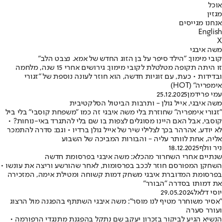
אוכל
מגזין
אנחנו מגייסים
English
X
משה איבגי
קובי מימון: "הילד סיפר על בן הזוג החדש של אמא. נצבט הלב"
זו היתה תקופה מטלטלת לקובי מימון: גירושים אחרי 15 שנה, מלחמה
ובדידות • כעת, עם זוגיות חדשה, הוא חוזר לעונה נוספת של "זגורי
אימפריה" (HOT)
עמי פרידמן
25.12.2025
משה איבגי, אייל גולן - ותרבות הביטול הסלקטיבית
"זגורי אימפריה" שחוזרת בלי משה איבגי זה כמו "משפחת קוסבי" בלי ביל
קוסבי, אבל האם היינו מסוגלים לצפות בו שם בלי להתגרד באי-נוחות? •
לא יודע, אהרהר בכך לצלילי שיר של אייל גולן ברדיו • וגם: סדרה להתמכר
אליה, אחת לוותר עליה - והבורות המביכה של השבוע
ניר וולף
18.12.2025
שנתיים אחרי השחרור מהכלא: משה איבגי בפרסומת חדשה
השחקן המפורסם חוזר לככב בפרסומות, לאחר שהורשע וריצה את עונשו •
בפרסומת המדוברת איבגי משחק דמות קשוחה ומטילת אימה, המזכירה
את דמותו בסדרה "הבורר"
יוסי דלאל
29.05.2024
"אסיר משוחרר מטיף לנו מוסר": משה איבגי השתתף בהפגנה מול הרצוג
ועורר סערה
הנשיא הגיע לביקור בזכרון יעקב שם נתקל בהפגנת מתנגדי הרפורמה •