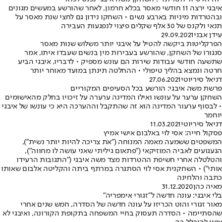
איבגי ירצה 11 חודשי מאסר בכלא חרמון, לאחר שהורשע במעשים מגונים
ובהטרדות מיניות בארבע נשים • השחקו נידון גם לחצי שנת מאסר על
תנאי ולקנס של 30 אלף שקלים פיצוי לנפגעות העבירה
עידן אבני
29.09.2021
הפרקליטות ביקשה להטיל על איבגי יותר משלוש שנות מאסר
סנגורו של השחקן, שהורשע בעבירות מין בנשים שעבדו איתו, אמר
שתשעה חודשי עבודות שירות הם עונש מספיק • לדבריו, איבגי הביע
חרטה ונמצא בהליך טיפולי • ההחלטה תינתן במועד מאוחר יותר
דניאל סיריוטי
27.06.2021
פרשת משה איבגי: הורשע בכל הסעיפים המקוריים
השחקן ערער על עונשו ואילו המדינה ערערה על זיכויו בחלק מהאישומים
• לבסוף ערעור המדינה הוא זה שהתקבל וההערכה היא כי עונשו של איבגי
יוחמר
דניאל סיריוטי
11.03.2021
פסקול חייה: אסי לוי באלבום אישי אמיץ
המשפטים ששמעה מאמה המנוחה ("את צריכה להיות יותר נשית"),
הגעגועים לאביה המוזיקאי ("פתאום גיליתי שאני עושה לו מחווה"),
והטלטלה אחרי חשיפת ההטרדות מצד משה איבגי ("התגובות הרעידו
אותי") • השחקנית אסי לוי הסתגרה במרתף ביתה והקליטה אלבום שאותו
כתבה והלחינה
מאיה כהן
31.12.2020
בלי איבגי: עונה חדשה ל"זגורי אימפריה"
מאור זגורי והוט הכריזו על עונה חדשה של הסדרה, חמש שנים אחרי
שהסתיימה • הסדרה תעסוק בחיי המשפחה בתקופת הקורונה, ואיבגי לא