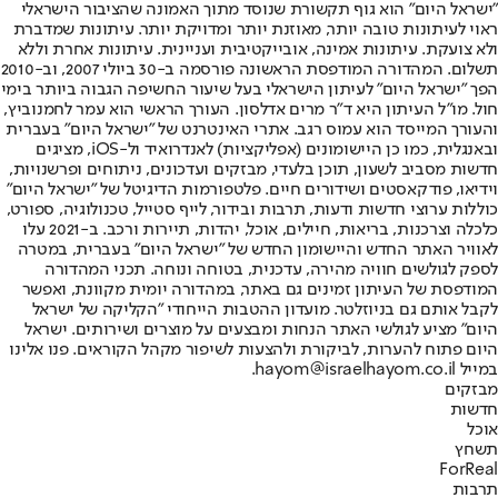
"ישראל היום" הוא גוף תקשורת שנוסד מתוך האמונה שהציבור הישראלי
ראוי לעיתונות טובה יותר, מאוזנת יותר ומדויקת יותר. עיתונות שמדברת
ולא צועקת. עיתונות אמינה, אובייקטיבית ועניינית. עיתונות אחרת וללא
תשלום. המהדורה המודפסת הראשונה פורסמה ב-30 ביולי 2007, וב-2010
הפך "ישראל היום" לעיתון הישראלי בעל שיעור החשיפה הגבוה ביותר בימי
חול. מו"ל העיתון היא ד"ר מרים אדלסון. העורך הראשי הוא עמר לחמנוביץ,
והעורך המייסד הוא עמוס רגב. אתרי האינטרנט של "ישראל היום" בעברית
ובאנגלית, כמו כן היישומונים (אפליקציות) לאנדרואיד ול-iOS, מציגים
חדשות מסביב לשעון, תוכן בלעדי, מבזקים ועדכונים, ניתוחים ופרשנויות,
וידיאו, פודקאסטים ושידורים חיים. פלטפורמות הדיגיטל של "ישראל היום"
כוללות ערוצי חדשות ודעות, תרבות ובידור, לייף סטייל, טכנולוגיה, ספורט,
כלכלה וצרכנות, בריאות, חיילים, אוכל, יהדות, תיירות ורכב. ב-2021 עלו
לאוויר האתר החדש והיישומון החדש של "ישראל היום" בעברית, במטרה
לספק לגולשים חוויה מהירה, עדכנית, בטוחה ונוחה. תכני המהדורה
המודפסת של העיתון זמינים גם באתר, במהדורה יומית מקוונת, ואפשר
לקבל אותם גם בניוזלטר. מועדון ההטבות הייחודי "הקליקה של ישראל
היום" מציע לגולשי האתר הנחות ומבצעים על מוצרים ושירותים. ישראל
היום פתוח להערות, לביקורת ולהצעות לשיפור מקהל הקוראים. פנו אלינו
במייל hayom@israelhayom.co.il.
מבזקים
חדשות
אוכל
תשחץ
ForReal
תרבות