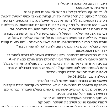
העבודה עקב המהפכה הדיגיטלית
רועי בית לוי
13.05.2025
לא רק דפיקה בדלת: כך צה"ל מבשר למשפחות שהבן נפגע
בבוקר 7 באוקטובר, תא"ל עדנה איליה, קצינת משאבי אנוש ראשית וראשת
חטיבת הנפגעים בצה"ל, גייסה את כל מי שיכלה למערך הנפגעים • בראיון
ראשון היא מדברת על המרוץ מול קבוצות הטלגרם והווטסאפ, על הדילמות
לפני כניסה לבתי משפחות, שנוצרו עקב כמות הנפגעים האדירה, על
הביקור אצל אמו של אורון שאול ז"ל, שבו בישרה לה שהוא הושב לקבורה
בארץ, על קליטת החטופים השבים, וגם על תחושת השליחות שמלווה
אותה בתוך הכאב הגדול של 854 חללים ו־5,824 פצועים • "היו רגעים קשים
מאוד, אבל אף פעם לא חשבתי לקום ולהגיד 'אני לא עומדת בזה'"
קרני אלדד
08.05.2025
הבינה המלאכותית לרעתכם: ראיון העבודה שאתם לא רוצים להיות בו
תחום משאבי האנוש הוא אחד מבין תחומים רבים אותם כבשה ה-AI
בשנים האחרונות • אך מה קורה כאשר המערכת פוסלת מתמודדים בגלל
שהם לא מתאימים לסטטיסטיקה? • "השימוש הגובר בטכנולוגיה גורם
לאפליה ויוצר תחושת חרדה בקרב עובדים"
דניאלה גינזבורג
06.08.2023
משאבי אנוש בכנרת: תואר יישומי לאורך כל הדרך
במחלקה הצעירה לניהול משאבי אנוש במכללה האקדמית כנרת מקבלים
הסטודנטים כלים יישומיים שמשמשים אותם בעולם העבודה כבר מיומם
הראשון לתואר • כל הפרטים בפנים
בשיתוף המכללה האקדמית כנרת
22.07.2018
לימודי משאבי אנוש: לשלב בין תשוקה ותעסוקה
הדרך לבחירת תחום לימודים היא לא פשוטה: מצד אחד התחום צריך לעניין