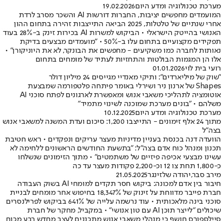
מערכת טכנולוגיה ומדע היום
19.02.2026
המועמדים מחפשים יציבות, החברות דורשות AI והשכר מסרב לרדת
אחרי שנתיים של טלטלות, 2025 הביאה התייצבות זהירה בתחום ההון
האנושי בהייטק הישראלי • הביקוש למשרות AI בכירות זינק ב-28% בעוד
תפקידים מקצועיים בתחום עלו ב-50% • "מועמדים מבצעים בדיקת
נאותות לחברה כמו משקיעים - מחפשים את הבונקר, לא את היוניקורן" •
אלו הן המגמות הבולטות והתחזיות לעתיד של מומחים בתחום
רועי בית לוי
01.01.2026
"שוק של מיליארדים": ותיקי מאנדיי מגייסים 24 מיליון דולר
Shapes של ארנון ניר ושירלי באומר פיתחה פלטפורמה שמבצעת
אוטומציה לתהליכי משאבי אנוש ומאפשרת לארגונים לפתח סוכני AI
משלהם • "בונים מערכת שמוכנה לשינוי מתמיד"
מערכת טכנולוגיה ומדע היום
10.12.2025
מתוך 24 אלף זימונים - התייצבו 1,200: סיכום ועדת המשנה למשאבי אנוש
בצה"ל
הוועדה דנה בכנסת בעניין מדיניות מעצר עריקים ונפקדים • ראש חטיבת
תכנון ומנהל כוח אדם בצה"ל: "בתשעת החודשים הראשונים ללחימה לא
עשינו מבצעי אכיפה פיזיים של משתמטים" • מתוך הזימונים שנשלחו
כ-1,800 תחת צו 12 וכ-2,200 פקודות מעצר עד כה
מירב סבר
,
יהודה שלזינגר
21.05.2025
חיבור בין אדם למכונה: ביקוש חסר תקדים למומחי AI בשוק העבודה
חברת פייבר מדווחת על זינוק של 18,347% בחיפוש אחר מומחים לבניית
סוכני בינה מלאכותית • עוד נרשמה עלייה של 641% בביקוש לפרילנסרים
שיכולים "לייצר תוכן AI עם טון אנושי" • במקביל, מחקר של חברת
סיילספורס חושף כי מנהלי משאבי אנוש מתכננים לעצב מחדש רבע מכוח