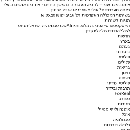
אותנו. מצד שני – להביא תעסוקה בהמשך החיים • אוהבים אנשים ובעלי
ראייה מערכתית? אולי משאבי אנוש זה הכיוון
בשיתוף המכללה האקדמית תל אביב יפו
16.05.2018
תגיות קשורות
הייטק
סטארט-אפ
בינה מלאכותית
AI
שכר
טכנולוגיה ישראלית
גיוס
לצה''ל
הכנסת
צה"ל
לינקדין
חדשות
בארץ
בעולם
ביטחוני
פוליטי
פלילים
בריאות
חינוך
משפט
פוליטי-מדיני
תרבות ובידור
ForReal
ספורט
תיירות
אופנה ולייף סטייל
אוכל
טכנולוגיה
כלכלה וצרכנות