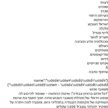
דעות
ספורט
מגזין
העיתון היומי
הורוסקופ
ישראל השבוע
כלכלה
לייף סטייל
מעריב לנוער
טכנולוגיה מדע וסביבה
העולם
משחקים
פודקאסטים
וידאו
אנחנו מגייסים
X
שיתוף כתבה
{"name":"\u05de\u05e9\u05d0\u05d1\u05d9
\u05d0\u05e0\u05d5\u05e9 - \u05d4\u05d9\u05d5\u05dd"}
משאבי אנוש
"דגל אדום בראיון עבודה": שיטת ההתשה - שאסור להיכנע לה
פוסט ויראלי של מנהלת משאבי האנוש אדוה חנוך חושף את שיטת
השחיקה של מקומות העבודה בתהליכי גיוס, ומסביר למה ויתרה על
תפקיד יוקרתי בשביל 1,000 שקלים