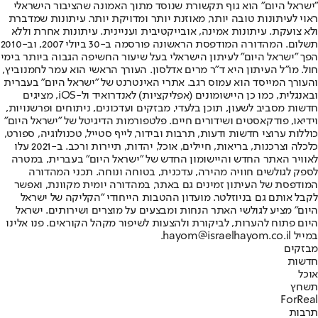
"ישראל היום" הוא גוף תקשורת שנוסד מתוך האמונה שהציבור הישראלי
ראוי לעיתונות טובה יותר, מאוזנת יותר ומדויקת יותר. עיתונות שמדברת
ולא צועקת. עיתונות אמינה, אובייקטיבית ועניינית. עיתונות אחרת וללא
תשלום. המהדורה המודפסת הראשונה פורסמה ב-30 ביולי 2007, וב-2010
הפך "ישראל היום" לעיתון הישראלי בעל שיעור החשיפה הגבוה ביותר בימי
חול. מו"ל העיתון היא ד"ר מרים אדלסון. העורך הראשי הוא עמר לחמנוביץ,
והעורך המייסד הוא עמוס רגב. אתרי האינטרנט של "ישראל היום" בעברית
ובאנגלית, כמו כן היישומונים (אפליקציות) לאנדרואיד ול-iOS, מציגים
חדשות מסביב לשעון, תוכן בלעדי, מבזקים ועדכונים, ניתוחים ופרשנויות,
וידיאו, פודקאסטים ושידורים חיים. פלטפורמות הדיגיטל של "ישראל היום"
כוללות ערוצי חדשות ודעות, תרבות ובידור, לייף סטייל, טכנולוגיה, ספורט,
כלכלה וצרכנות, בריאות, חיילים, אוכל, יהדות, תיירות ורכב. ב-2021 עלו
לאוויר האתר החדש והיישומון החדש של "ישראל היום" בעברית, במטרה
לספק לגולשים חוויה מהירה, עדכנית, בטוחה ונוחה. תכני המהדורה
המודפסת של העיתון זמינים גם באתר, במהדורה יומית מקוונת, ואפשר
לקבל אותם גם בניוזלטר. מועדון ההטבות הייחודי "הקליקה של ישראל
היום" מציע לגולשי האתר הנחות ומבצעים על מוצרים ושירותים. ישראל
היום פתוח להערות, לביקורת ולהצעות לשיפור מקהל הקוראים. פנו אלינו
במייל hayom@israelhayom.co.il.
מבזקים
חדשות
אוכל
תשחץ
ForReal
תרבות