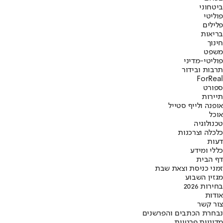
ביטחוני
פוליטי
פלילים
בריאות
חינוך
משפט
פוליטי-מדיני
תרבות ובידור
ForReal
ספורט
תיירות
אופנה ולייף סטייל
אוכל
טכנולוגיה
כלכלה וצרכנות
דעות
כללי ומידע
דף הבית
זמני כניסת וצאת שבת
מגזין השבוע
בחירות 2026
אודות
צור קשר
נבחרת הכתבים והפרשנים
מדיניות פרטיות