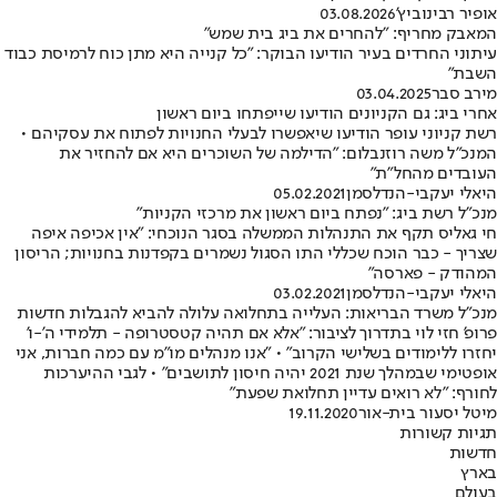
אופיר רבינוביץ'
03.08.2026
המאבק מחריף: "להחרים את ביג בית שמש"
עיתוני החרדים בעיר הודיעו הבוקר: "כל קנייה היא מתן כוח לרמיסת כבוד
השבת"
מירב סבר
03.04.2025
אחרי ביג: גם הקניונים הודיעו שייפתחו ביום ראשון
רשת קניוני עופר הודיעו שיאפשרו לבעלי החנויות לפתוח את עסקיהם •
המנכ"ל משה רוזנבלום: "הדילמה של השוכרים היא אם להחזיר את
העובדים מהחל"ת"
היאלי יעקבי-הנדלסמן
05.02.2021
מנכ"ל רשת ביג: "נפתח ביום ראשון את מרכזי הקניות"
חי גאליס תקף את התנהלות הממשלה בסגר הנוכחי: "אין אכיפה איפה
שצריך - כבר הוכח שכללי התו הסגול נשמרים בקפדנות בחנויות; הריסון
המהודק - פארסה"
היאלי יעקבי-הנדלסמן
03.02.2021
מנכ"ל משרד הבריאות: העלייה בתחלואה עלולה להביא להגבלות חדשות
פרופ' חזי לוי בתדרוך לציבור: "אלא אם תהיה קטסטרופה - תלמידי ה'-ו'
יחזרו ללימודים בשלישי הקרוב" • "אנו מנהלים מו"מ עם כמה חברות, אני
אופטימי שבמהלך שנת 2021 יהיה חיסון לתושבים" • לגבי ההיערכות
לחורף: "לא רואים עדיין תחלואת שפעת"
מיטל יסעור בית-אור
19.11.2020
תגיות קשורות
חדשות
בארץ
בעולם