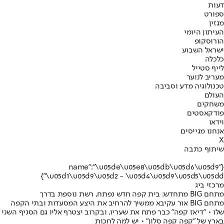
דעות
ספורט
מגזין
העיתון היומי
הורוסקופ
ישראל השבוע
כלכלה
לייף סטייל
מעריב לנוער
טכנולוגיה מדע וסביבה
העולם
משחקים
פודקאסטים
וידאו
אנחנו מגייסים
X
שיתוף כתבה
{"name":"\u05de\u05e8\u05db\u05d6\u05d9
\u05d1\u05d9\u05d2 - \u05d4\u05d9\u05d5\u05dd"}
מרכזי ביג
מתחם BIG מתחדש: בית קפה חדש נפתח, רשת נוספת בדרך
מתחם BIG אור עקיבא ממשיך להרחיב את היצע המסעדות ובתי הקפה
שלו • "דיאז קפה" כבר פתח את שעריו, ובקרוב יצטרף אליו גם הסניף השני
בארץ של "קפה קפה סלון" • יש למה לחכות