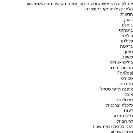
את לא נולדת אישה
חדשות ספרים
יום האישה הבינלאומי
נטע
הלפרין
צילום
ריקי כהן
שירה
חדשות
בארץ
בעולם
ביטחוני
פוליטי
פלילים
בריאות
חינוך
משפט
פוליטי-מדיני
תרבות ובידור
ForReal
ספורט
תיירות
אופנה ולייף סטייל
אוכל
טכנולוגיה
כלכלה וצרכנות
דעות
כללי ומידע
דף הבית
זמני כניסת וצאת שבת
מגזין השבוע