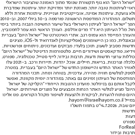
"ישראל היום" הוא גוף תקשורת שנוסד מתוך האמונה שהציבור הישראלי
ראוי לעיתונות טובה יותר, מאוזנת יותר ומדויקת יותר. עיתונות שמדברת
ולא צועקת. עיתונות אמינה, אובייקטיבית ועניינית. עיתונות אחרת וללא
תשלום. המהדורה המודפסת הראשונה פורסמה ב-30 ביולי 2007, וב-2010
הפך "ישראל היום" לעיתון הישראלי בעל שיעור החשיפה הגבוה ביותר בימי
חול. מו"ל העיתון היא ד"ר מרים אדלסון. העורך הראשי הוא עמר לחמנוביץ,
והעורך המייסד הוא עמוס רגב. אתרי האינטרנט של "ישראל היום" בעברית
ובאנגלית, כמו כן היישומונים (אפליקציות) לאנדרואיד ול-iOS, מציגים
חדשות מסביב לשעון, תוכן בלעדי, מבזקים ועדכונים, ניתוחים ופרשנויות,
וידיאו, פודקאסטים ושידורים חיים. פלטפורמות הדיגיטל של "ישראל היום"
כוללות ערוצי חדשות ודעות, תרבות ובידור, לייף סטייל, טכנולוגיה, ספורט,
כלכלה וצרכנות, בריאות, חיילים, אוכל, יהדות, תיירות ורכב. ב-2021 עלו
לאוויר האתר החדש והיישומון החדש של "ישראל היום" בעברית, במטרה
לספק לגולשים חוויה מהירה, עדכנית, בטוחה ונוחה. תכני המהדורה
המודפסת של העיתון זמינים גם באתר, במהדורה יומית מקוונת, ואפשר
לקבל אותם גם בניוזלטר. מועדון ההטבות הייחודי "הקליקה של ישראל
היום" מציע לגולשי האתר הנחות ומבצעים על מוצרים ושירותים. ישראל
היום פתוח להערות, לביקורת ולהצעות לשיפור מקהל הקוראים. פנו אלינו
במייל hayom@israelhayom.co.il.
יום שבת, 4.7.2026
י"ט בתמוז תשפ"ו
חדשות
דעות
ספורט
ForReal
תרבות ובידור