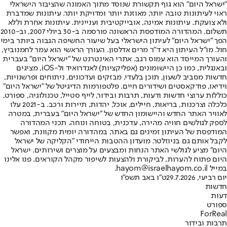
"ישראל היום" הוא גוף תקשורת שנוסד מתוך האמונה שהציבור הישראלי
ראוי לעיתונות טובה יותר, מאוזנת יותר ומדויקת יותר. עיתונות שמדברת
ולא צועקת. עיתונות אמינה, אובייקטיבית ועניינית. עיתונות אחרת וללא
תשלום. המהדורה המודפסת הראשונה פורסמה ב-30 ביולי 2007, וב-2010
הפך "ישראל היום" לעיתון הישראלי בעל שיעור החשיפה הגבוה ביותר בימי
חול. מו"ל העיתון היא ד"ר מרים אדלסון. העורך הראשי הוא עמר לחמנוביץ,
והעורך המייסד הוא עמוס רגב. אתרי האינטרנט של "ישראל היום" בעברית
ובאנגלית, כמו כן היישומונים (אפליקציות) לאנדרואיד ול-iOS, מציגים
חדשות מסביב לשעון, תוכן בלעדי, מבזקים ועדכונים, ניתוחים ופרשנויות,
וידיאו, פודקאסטים ושידורים חיים. פלטפורמות הדיגיטל של "ישראל היום"
כוללות ערוצי חדשות ודעות, תרבות ובידור, לייף סטייל, טכנולוגיה, ספורט,
כלכלה וצרכנות, בריאות, חיילים, אוכל, יהדות, תיירות ורכב. ב-2021 עלו
לאוויר האתר החדש והיישומון החדש של "ישראל היום" בעברית, במטרה
לספק לגולשים חוויה מהירה, עדכנית, בטוחה ונוחה. תכני המהדורה
המודפסת של העיתון זמינים גם באתר, במהדורה יומית מקוונת, ואפשר
לקבל אותם גם בניוזלטר. מועדון ההטבות הייחודי "הקליקה של ישראל
היום" מציע לגולשי האתר הנחות ומבצעים על מוצרים ושירותים. ישראל
היום פתוח להערות, לביקורת ולהצעות לשיפור מקהל הקוראים. פנו אלינו
במייל hayom@israelhayom.co.il.
יום רביעי, 29.7.2026
ט"ו באב תשפ"ו
חדשות
דעות
ספורט
ForReal
תרבות ובידור