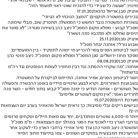
מינויה של גונדר קטי פרי לתפקיד נציבת שב"ס לא אושר • שבתאי אחרי
מינויו: "אעשה כל שבידי כדי להוכיח שאני ראוי למעמד הזה"
איציק סבן
,
אריאל כהנא
17.01.2021
בכירים במשטרה תוקפים: "המצב הנוכחי לא הגיוני"
בשורות המשטרה גובר החשש כי הממשלה תתפרק שוב, מבלי שימונה
מפכ"ל קבוע • ממלא מקום המפכ"ל ניצב כהן בשיחה סגורה: "לא סופר את
הימים שחלפו ולא מתנבא כמה נשארו"
איציק סבן
25.11.2020
שבוע גורלי: אוחנה יבחר מפכ"ל
השר לביטחון הפנים צפוי להכריע מי ימונה לתפקיד • בין המועמדים:
מפקד מחוז ירושלים, סגן המפכ"ל וממלא מקום המפכ"ל, ניצב מוטי כהן
איציק סבן
08.08.2020
אוחנה: "מה שקרוי ההסתה נגד רבין מחוויר לעומת הפוסטים נגד רה"מ
ברשתות"
השר לביטחון הפנים, אמיר אוחנה, התייחס לביקורת על המשטרה
בשבועות האחרונים, וקרא לבצע שינויים מידיים באופן ההכשרה והפעולה
של השוטרים • אוחנה הודיע כי ימנה מפכ"ל קבוע בתוך חודש • השר פנה
לחרדים ואמר: "אין מקום לשוטרים אלימים"
מערכת היום
15.07.2020
כבישים ריקים ובלי מסיבות: כך נראית ישראל מהאוויר בערב יום העצמאות
ה-72
יותר מ-6,000 שוטרים ומתנדבים, יחד עם מאות חיילים ופקחים פרוסים
ברחבי הארץ כדי לאכוף את הסגר במהלך יום העצמאות • מ"מ מפכ"ל
המשטרה ניצב מוטי כהן ערך סיור אווירי ברחבי הארץ כדי לעקוב אחר
ההיערכות המבצעית במוקדים השונים • צפו בתיעוד מתוך הסיור