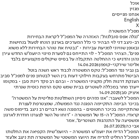
אוכל
מגזין
אנחנו מגייסים
English
X
מפכ''ל המשטרה
"נגלה אפס סובלנות": האזהרה של המפכ"ל לקראת הבחירות
רב-ניצב דני לוי הבהיר כי כלל המערכים בארגון הונחו לפעול בנחישות
ובאופן שוויוני למניעת עבירות • "נבטיח את טוהר הבחירות ללא משוא
פנים", הצהיר המפכ"ל • לוי התייחס גם לסערת מינוי היועמ"ש החדש עירן
נהון והדגיש כי ההחלטה התקבלה על בסיס שיקולים מקצועיים בלבד
אלינור שירקני-קופמן
14.06.2026
בן גביר נגד המפכ"ל: טקס המשטרה לכבוד ראש השנה בוטל
הביטול מתרחש בעקבות חילוקי דעות בין השר לבטחון פנים למפכ״ל סביב
הענקת דרגות חלק מקציני המשטרה - ובהם רב פקד רינת סבן • במקומו
ייערך מחר במכללה לשוטרים בבית שמש טקס הרמת כוסית שגרתי
איציק סבן
14.09.2025
המפכ"ל לשעבר: "אנו מזהים ניסיון השתלטות פוליטית על המשטרה"
בכיכר הבימה התקיימה הפגנה נגד הממשלה, שמצטרפת לעצרת
שהתקיימה בכיכר החטופים • בהפגנה נשא דברים רב ניצב בדימוס משה
קראדי, המפכ״ל ה-15 של המשטרה • "רוחו של השר לצערנו חודרת לארגון
ומשפיעה על התנהגות השוטרים", אמר
אבי כהן
26.07.2025
המפכ"ל הדיח את יועמ"ש המשטרה - היועמ"שית הקפיאה את החלטתו
המפכ״ל החליט להדיח את היועץ המשפטי של המשטרה תת ניצב אלעזר