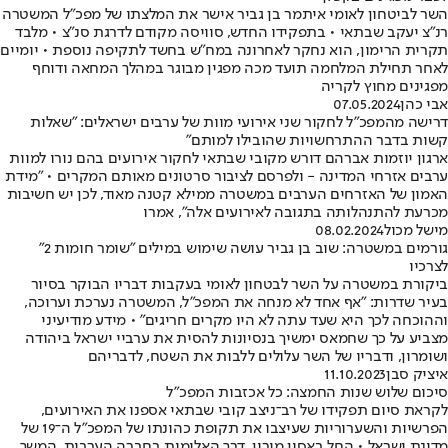
השר לביטחון לאומי איתמר בן גביר אישר את המלצתו של מפכ"ל המשטרה
רנ"צ יעקב שבתאי • בתפקידו החדש, סוויסה מקודם לדרגת סנ"צ • מלבד
תקרית הרימון, הוא נחקר לאחרונה במח"ש בחשד לתקיפה נוספת • יומיים
לאחר תחילת המלחמה תועד מכה מפגין מבוגר במהלך המחאה ודוחף
מפגינים מחוץ לקריה
אבי כהן
07.05.2024
דרישה מהמפכ"ל לחקור שני אירועי מוות של ערבים ישראלים: "שאלות
קשות בדבר ההתרחשויות שהובילו למותם"
ארגון יוזמות אברהם דורש מקובי שבתאי לחקור אירועים בהם נורו למוות
ערבים אזרחי המדינה - ולפרסם לציבור סרטונים מאותם המקרים • "מידת
האמון של האזרחים הערבים במשטרה ממילא קטנה מאוד, לכן יש חשיבות
מכרעת להתנהלותה בתגובה לאירועים אלה", אמרו
מישל מכול
08.02.2024
גורמים במשטרה: שוב בן גביר עושה שימוש במילים "שומר חומות 2"
לצרכיו
ביקורת במשטרה על השר לבטחון לאומי בעקבות דבריו הבוקר בסיור
בעיר שדרות: "אף אחד לא מנחה את המפכ"ל, המשטרה נערכת וערוכה,
וההוכחה לכך היא שעד עתה לא היו מקרים חריגים" • מידע מודיעיני
מצביע על כך שחמאס ימשיך בנסיונות להסית את ערביי ישראל ביהודה
ושומרון, ודבריו של השר עלולים ללבות את השטח, לדבריהם
איציק סבן
11.10.2023
סיכום שלוש שנות החמצה: כל אכזבות המפכ"ל
לקראת סיום תפקידו של רב־ניצב קובי שבתאי אספנו את האירועים,
הפרשיות והשערוריות שעיצבו את תקופת כהונתו של המפכ"ל ה־19 של
מדינת ישראל • החל באסון מירון, דרך האלימות בחברה הערבית, המשך