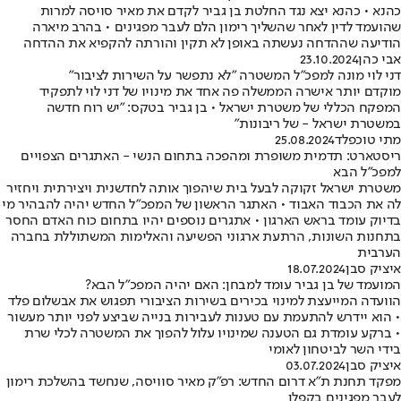
כהנא • כהנא יצא נגד החלטת בן גביר לקדם את מאיר סויסה למרות
שהועמד לדין לאחר שהשליך רימון הלם לעבר מפגינים • בהרב מיארה
הודיעה שההדחה נעשתה באופן לא תקין והורתה להקפיא את ההדחה
אבי כהן
23.10.2024
דני לוי מונה למפכ"ל המשטרה "לא נתפשר על השירות לציבור"
מוקדם יותר אישרה הממשלה פה אחד את מינויו של דני לוי לתפקיד
המפקח הכללי של משטרת ישראל • בן גביר בטקס: "יש רוח חדשה
במשטרת ישראל - של ריבונות"
מתי טוכפלד
25.08.2024
ריסטארט: תדמית משופרת ומהפכה בתחום הנשי - האתגרים הצפויים
למפכ"ל הבא
משטרת ישראל זקוקה לבעל בית שיהפוך אותה לחדשנית ויצירתית ויחזיר
לה את הכבוד האבוד • האתגר הראשון של המפכ"ל החדש יהיה להבהיר מי
בדיוק עומד בראש הארגון • אתגרים נוספים יהיו בתחום כוח האדם החסר
בתחנות השונות, הרתעת ארגוני הפשיעה והאלימות המשתוללת בחברה
הערבית
איציק סבן
18.07.2024
המועמד של בן גביר עומד למבחן: האם יהיה המפכ"ל הבא?
הוועדה המייעצת למינוי בכירים בשירות הציבורי תפגוש את אבשלום פלד
• הוא יידרש להתעמת עם טענות לעבירות בנייה שביצע לפני יותר מעשור
• ברקע עומדת גם הטענה שמינויו עלול להפוך את המשטרה לכלי שרת
בידי השר לביטחון לאומי
איציק סבן
03.07.2024
מפקד תחנת ת"א דרום החדש: רפ"ק מאיר סוויסה, שנחשד בהשלכת רימון
לעבר מפגינים בקפלן