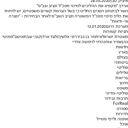
איציק סבן
28.04.2020
ארדן: "מקפיא את ההליכים למינוי מפכ"ל ונציב שב"ס"
השר לביטחון הפנים החליט כי בשל הערמת קשיים משפטיים, יש לדחות
את הליך מינוי מפכ"ל המשטרה ונציב השב"ס לאחר הבחירות • "נוצרה
אי-ודאות"
מערכת היום
12.01.2020
תגיות קשורות
משטרת ישראל
איתמר בן גביר
רוני אלשיך
גלעד ארדן
קובי שבתאי
שב''ס
מוטי
כהן
אמיר אוחנה
דני לוי
משה אדרי
חדשות
בארץ
בעולם
ביטחוני
פוליטי
פלילים
בריאות
חינוך
משפט
פוליטי-מדיני
תרבות ובידור
ForReal
ספורט
תיירות
אופנה ולייף סטייל
אוכל