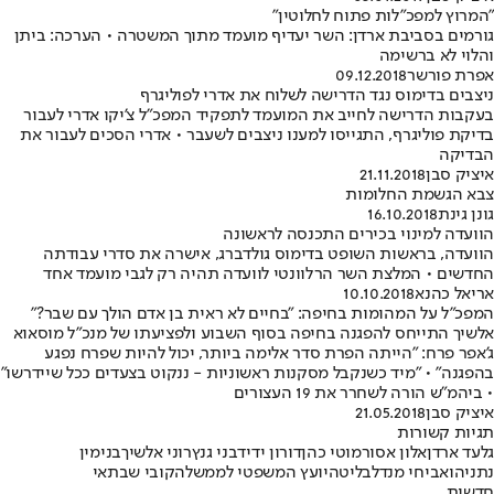
"המרוץ למפכ"לות פתוח לחלוטין"
גורמים בסביבת ארדן: השר יעדיף מועמד מתוך המשטרה • הערכה: ביתן
והלוי לא ברשימה
אפרת פורשר
09.12.2018
ניצבים בדימוס נגד הדרישה לשלוח את אדרי לפוליגרף
בעקבות הדרישה לחייב את המועמד לתפקיד המפכ"ל צ'יקו אדרי לעבור
בדיקת פוליגרף, התגייסו למענו ניצבים לשעבר • אדרי הסכים לעבור את
הבדיקה
איציק סבן
21.11.2018
צבא הגשמת החלומות
גונן גינת
16.10.2018
הוועדה למינוי בכירים התכנסה לראשונה
הוועדה, בראשות השופט בדימוס גולדברג, אישרה את סדרי עבודתה
החדשים • המלצת השר הרלוונטי לוועדה תהיה רק לגבי מועמד אחד
אריאל כהנא
10.10.2018
המפכ"ל על המהומות בחיפה: "בחיים לא ראית בן אדם הולך עם שבר?"
אלשיך התייחס להפגנה בחיפה בסוף השבוע ולפציעתו של מנכ"ל מוסאוא
ג'אפר פרח: "הייתה הפרת סדר אלימה ביותר, יכול להיות שפרח נפגע
בהפגנה" • "מיד כשנקבל מסקנות ראשוניות - ננקוט בצעדים ככל שיידרשו"
• ביהמ"ש הורה לשחרר את 19 העצורים
איציק סבן
21.05.2018
תגיות קשורות
גלעד ארדן
אלון אסור
מוטי כהן
דורון ידיד
בני גנץ
רוני אלשיך
בנימין
נתניהו
אביחי מנדלבליט
היועץ המשפטי לממשלה
קובי שבתאי
חדשות