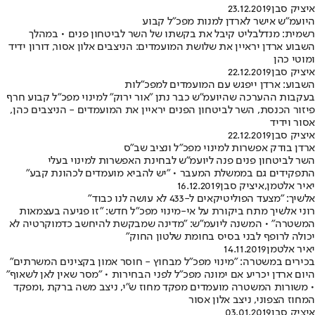
איציק סבן
23.12.2019
היועמ"ש אישר לארדן למנות מפכ"ל קבוע
רשמית: מנדלבליט קיבל את בקשתו של השר לביטחון פנים • במהלך
השבוע ארדן יראיין את שלושת המועמדים: הניצבים אלון אסור, דורון ידיד
ומוטי כהן
איציק סבן
22.12.2019
השבוע: ארדן ייפגש עם המועמדים למפכ"לות
בעקבות ההערכה שהיועמ"ש כבר נתן "אור ירוק" למינוי מפכ"ל קבוע חרף
פיזור הכנסת, השר לביטחון הפנים יראיין את המועמדים - הניצבים כהן,
אסור וידיד
איציק סבן
22.12.2019
ארדן בודק אפשרות למינוי מפכ"ל ונציב שב"ס
השר לביטחון פנים פנה ליועמ"ש לבחינת האפשרות למינוי בעלי
התפקידים גם בממשלת המעבר • "יש להביא מועמדים לכהונת קבע"
יאיר אלטמן
,
איציק סבן
16.12.2019
אלשיך: "מצעד הפוליטיקאים ל-433 לא עושה לנו כבוד"
רוני אלשיך מתח ביקורת על אי-מינוי מפכ"ל חדש: "זו פגיעה בעצמאות
המשטרה" • המשנה ליועמ"ש: "מדינה שמבקשת להיחשב כדמוקרטיה לא
יכולה לרופף לבני בסיס בחומת שלטון החוק"
יאיר אלטמן
14.11.2019
בכירים במשטרה: "מינוי מפכ"ל מבחוץ - חוסר אמון בקצינים המשרתים"
היום ארדן יכריע אם ימונה מפכ"ל לפני הבחירות • "מסר שאין לאן לשאוף"
• משורות המשטרה מועמדים מפקד מחוז ש"י, ניצב משה ברקת ,ומפקד
המחוז הצפוני, ניצב אלון אסור
איציק סבן
03.01.2019