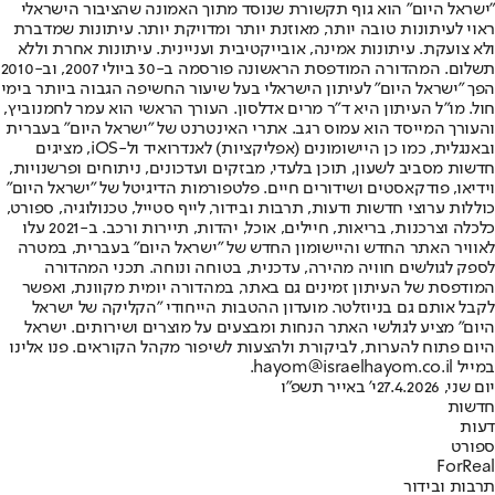
"ישראל היום" הוא גוף תקשורת שנוסד מתוך האמונה שהציבור הישראלי
ראוי לעיתונות טובה יותר, מאוזנת יותר ומדויקת יותר. עיתונות שמדברת
ולא צועקת. עיתונות אמינה, אובייקטיבית ועניינית. עיתונות אחרת וללא
תשלום. המהדורה המודפסת הראשונה פורסמה ב-30 ביולי 2007, וב-2010
הפך "ישראל היום" לעיתון הישראלי בעל שיעור החשיפה הגבוה ביותר בימי
חול. מו"ל העיתון היא ד"ר מרים אדלסון. העורך הראשי הוא עמר לחמנוביץ,
והעורך המייסד הוא עמוס רגב. אתרי האינטרנט של "ישראל היום" בעברית
ובאנגלית, כמו כן היישומונים (אפליקציות) לאנדרואיד ול-iOS, מציגים
חדשות מסביב לשעון, תוכן בלעדי, מבזקים ועדכונים, ניתוחים ופרשנויות,
וידיאו, פודקאסטים ושידורים חיים. פלטפורמות הדיגיטל של "ישראל היום"
כוללות ערוצי חדשות ודעות, תרבות ובידור, לייף סטייל, טכנולוגיה, ספורט,
כלכלה וצרכנות, בריאות, חיילים, אוכל, יהדות, תיירות ורכב. ב-2021 עלו
לאוויר האתר החדש והיישומון החדש של "ישראל היום" בעברית, במטרה
לספק לגולשים חוויה מהירה, עדכנית, בטוחה ונוחה. תכני המהדורה
המודפסת של העיתון זמינים גם באתר, במהדורה יומית מקוונת, ואפשר
לקבל אותם גם בניוזלטר. מועדון ההטבות הייחודי "הקליקה של ישראל
היום" מציע לגולשי האתר הנחות ומבצעים על מוצרים ושירותים. ישראל
היום פתוח להערות, לביקורת ולהצעות לשיפור מקהל הקוראים. פנו אלינו
במייל hayom@israelhayom.co.il.
יום שני, 27.4.2026
י' באייר תשפ"ו
חדשות
דעות
ספורט
ForReal
תרבות ובידור