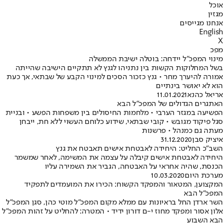
אוכל
מגזין
אנחנו מגייסים
English
X
מפכ
מינוי המפכ"ל יידחה: בוטלה ישיבת הממשלה
בשל המחלוקות הקשות בין נתניהו לגנץ לא תתקיים הישיבה שהייתה
אמורה להיערך מחר • גנץ כזכור הסכים למינוי הקבע של שבתאי, אך כעת
הוא לא יאושר בינתיים
אריאל כהנא
11.01.2021
האתגרים הגדולים של המפכ"ל הבא
הפשיעה במגזר הערבי • מלחמות החיסולים בין משפחות הפשע • ובניית
סגל פיקוד מגובש • קובי שבתאי, שידוע כלוחם העשוי ללא חת, ייבחן
מעתה גם כמנהל • פרשנות
איציק סבן
31.12.2020
השב"כ החליט: היחידה לאבטחת אישים תאבטח את גנץ
היחידה לאבטחת אישים קיבלה על עצמה את המשימה, לאחר שמשמר
הכנסת, שהיה אחראי על האבטחה, הגביר את השמירה עליו
מערכת היום
10.03.2020
המקצוען, המטאור והמפקד הקשוח: הכירו את המועמדים לתפקיד
המפכ"ל הבא
השר ארדן החל בראיונות עם ממלא מקום המפכ"ל מוטי כהן, סגן המפכ"ל
אלון אסור ומפקד מחוז י-ם דורון ידיד • המטרה: להחליט על זהות המפכ"ל
הבא השבוע