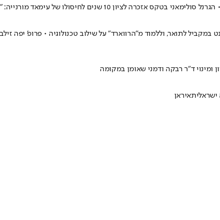
ל עימאד מורנייה: "למען ההתנגדות וזכרו ישראל תימחק מהמפה"
מקביל לתואר, וללמוד מ"הרווארד" על שילוב טכנולוגיה • פרופ' יפה זילבר
ן ומינוי ד"ר רבקה ודמני שאומן במקומה
ישראלית
איראן