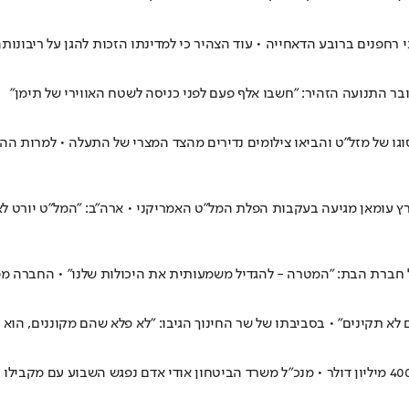
חפנים ברובע הדאחייה • עוד הצהיר כי למדינתו הזכות להגן על ריבונות
 עומאן מגיעה בעקבות הפלת המל"ט האמריקני • ארה"ב: "המל"ט יורט לא
 הבת: "המטרה - להגדיל משמעותית את היכולות שלנו" • החברה מפתחת כ
ם לא תקינים" • בסביבתו של שר החינוך הגיבו: "לא פלא שהם מקוננים, הו