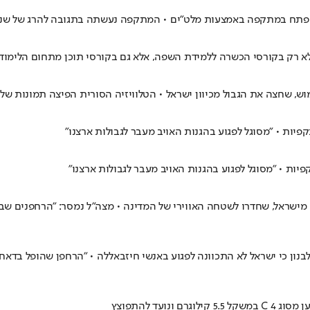
 פתח במתקפה באמצעות מלט"ים • המתקפה נעשתה בתגובה להרג של שני 
א רק בקורסי הכשרה ללמידת השפה, אלא גם בקורסי תוכן מתחום הלימוד 
, שחצה את הגבול מכיוון ישראל • הטלוויזיה הסורית הפיצה תמונות של 
יות • "מסוגל לפגוע בהגנות האויב מעבר לגבולות ארצנו"
ות • "מסוגל לפגוע בהגנות האויב מעבר לגבולות ארצנו"
שראל, שחדרו לשטחה האווירי של המדינה • מצה"ל נמסר: "הרחפנים שבו בש
לבנון כי ישראל לא התכוונה לפגוע באנשי חיזבאללה • "הרחפן שהופל בדאח
עד להתפוצץ