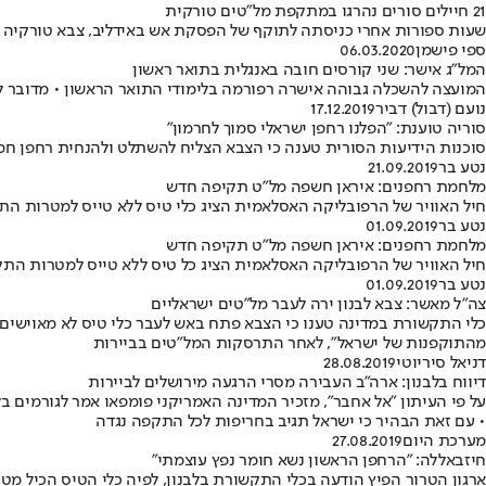
21 חיילים סורים נהרגו במתקפת מל"טים טורקית
שעות ספורות אחרי כניסתה לתוקף של הפסקת אש באידליב, צבא טורקיה
ספי פישמן
06.03.2020
המל"ג אישר: שני קורסים חובה באנגלית בתואר ראשון
המועצה להשכלה גבוהה אישרה רפורמה בלימודי התואר הראשון • מדובר ל
נועם (דבול) דביר
17.12.2019
סוריה טוענת: "הפלנו רחפן ישראלי סמוך לחרמון"
סוכנות הידיעות הסורית טענה כי הצבא הצליח להשתלט ולהנחית רחפן חמוש
נטע בר
21.09.2019
מלחמת רחפנים: איראן חשפה מל"ט תקיפה חדש
חיל האוויר של הרפובליקה האסלאמית הציג כלי טיס ללא טייס למטרות התקפ
נטע בר
01.09.2019
מלחמת רחפנים: איראן חשפה מל"ט תקיפה חדש
חיל האוויר של הרפובליקה האסלאמית הציג כל טיס ללא טייס למטרות התקפי
נטע בר
01.09.2019
צה"ל מאשר: צבא לבנון ירה לעבר מל"טים ישראליים
כלי התקשורת במדינה טענו כי הצבא פתח באש לעבר כלי טיס לא מאוישים מי
מהתוקפנות של ישראל", לאחר התרסקות המל"טים בביירות
דניאל סיריוטי
28.08.2019
דיווח בלבנון: ארה"ב העבירה מסרי הרגעה מירושלים לביירות
על פי העיתון "אל אחבר", מזכיר המדינה האמריקני פומפאו אמר לגורמים ב
• עם זאת הבהיר כי ישראל תגיב בחריפות לכל התקפה נגדה
מערכת היום
27.08.2019
חיזבאללה: "הרחפן הראשון נשא חומר נפץ עוצמתי"
ארגון הטרור הפיץ הודעה בכלי התקשורת בלבנון, לפיה כלי הטיס הכיל מטען מסוג C 4 במשקל 5.5 קילוגרם ונו