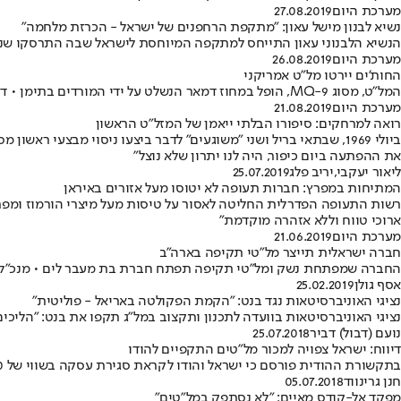
מערכת היום
27.08.2019
נשיא לבנון מישל עאון: "מתקפת הרחפנים של ישראל - הכרזת מלחמה"
הנשיא הלבנוני עאון התייחס למתקפה המיוחסת לישראל שבה התרסקו שני ר
מערכת היום
26.08.2019
החות'ים יירטו מל"ט אמריקני
המל"ט, מסוג MQ-9, הופל במחוז דמאר הנשלט על ידי המורדים בתימן • דובר התנועה הזהיר: "חשבו אלף פעם לפני כניסה לשטח האווירי של תימן"
מערכת היום
21.08.2019
רואה למרחקים: סיפורו הבלתי ייאמן של המזל"ט הראשון
את ההפתעה ביום כיפור, היה לנו יתרון שלא נוצל"
ליאור יעקבי
,
יריב פלג
25.07.2019
המתיחות במפרץ: חברות תעופה לא יטוסו מעל אזורים באיראן
רשות התעופה הפדרלית החליטה לאסור על טיסות מעל מיצרי הורמוז ומפרץ
ארוכי טווח וללא אזהרה מוקדמת"
מערכת היום
21.06.2019
חברה ישראלית תייצר מל"טי תקיפה בארה"ב
החברה שמפתחת נשק ומל"טי תקיפה תפתח חברת בת מעבר לים • מנכ"ל חברת
אסף גולן
25.02.2019
נציגי האוניברסיטאות נגד בנט: "הקמת הפקולטה באריאל - פוליטית"
נציגי האוניברסיטאות בוועדה לתכנון ותקצוב במל"ג תקפו את בנט: "הליכי
נועם (דבול) דביר
25.07.2018
דיווח: ישראל צפויה למכור מל"טים התקפיים להודו
בתקשורת ההודית פורסם כי ישראל והודו לקראת סגירת עסקה בשווי של 400 מיליון דולר • מנכ"ל משרד הביטחון אודי אדם נפגש השבוע עם מקבילו ההודי בנוגע למכירת טילי ספייק
חנן גרינווד
05.07.2018
מפקד אל-קודס מאיים: "לא נסתפק במל"טים"