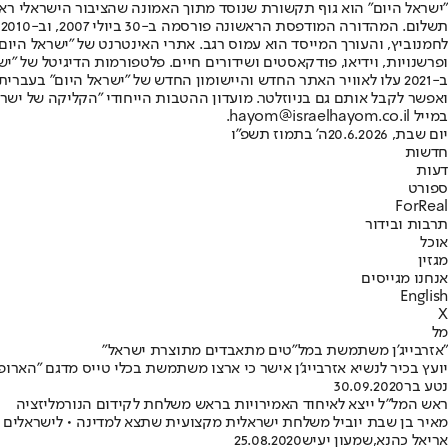
"ישראל היום" הוא גוף תקשורת שנוסד מתוך האמונה שהציבור הישראלי ראוי 
ת
ופרשנויות, וידיאו, פודקאסטים ושידורים חיים. פלטפורמות הדיגיטל של "ישרא
ב-2021 עלו לאוויר האתר החדש והיישומון החדש של "ישראל היום" בע
ואפשר לקבל אותם גם בניוזלטר. מועדון ההטבות הייחודי "הקליקה של ישרא
במייל hayom@israelhayom.co.il.
יום שבת, 20.6.2026
ה' בתמוז תשפ"ו
חדשות
דעות
ספורט
ForReal
תרבות ובידור
אוכל
מגזין
אנחנו מגייסים
English
X
מל
"אזרבייג'ן משתמשת במל"טים מתאבדים מתוצרת ישראל"
יועץ בכיר לנשיא אזרבייג'ן אישר כי ארצו משתמשת בכלי טייס מדגם "האר
נטע בר
30.09.2020
ראש המל"ל ייצא לאיחוד האמירויות בראש משלחת לקידום הנורמליזציה
מאיר בן שבת יוביל משלחת ישראלית מקצועית שתצא למדינה • לישראלים ת
אריאל כהנא
,
שמעון יעיש
25.08.2020