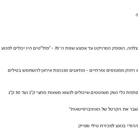
ה
ביולי 1969, שבתאי בריל ושני "משוגעים" לדבר ביצעו ניסוי מבצעי ראשון מסוגו של מזל"ט והביאו צילומים נדירים מהצד המצרי של התעלה • למרות ההצלחה, הופסק הפרויקט עד אמצע שנות ה־70 • "מזל"טים היו יכולים למנוע
 רחוק ממטוסים אזרחיים - מודאגים מנכונות איראן להשתמש בטילים
לי נשק משוטטים שיכולים לנשוא משאות מחצי ק"ג ועד 30 ק"ג
א שבר את הקרטל של האוניברסיטאות"