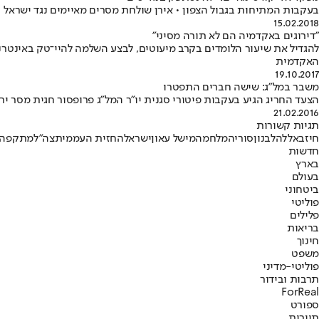
בעקבות המתיחות בגבול הצפון • אירן שולחת מסרים מאיימים נגד ישראל • הגרנל סולימאני בטקס אזכרה לציון 10 שנים לחיסולו ש
15.02.2018
"דירוגים באקדמיה הם לא תורה מסיני"
להגדיל את שיעור הלומדים בקרב מיעוטים, לבצע השלמה להיי־טק באינטרנט ב
האקדמית
19.10.2017
משבר במל"ג: שישה חברים התפטרו
הצעד החריג הגיע בעקבות פיטורי סגנית יו"ר המל"ג פרופסור חגית מסר ירו
21.02.2016
תגיות קשורות
חיזבאללה
לבנון
סוריה
מלחמה
מישל עאון
ישראל
החזית העממית
צה"ל
מתקפה 
חדשות
בארץ
בעולם
ביטחוני
פוליטי
פלילים
בריאות
חינוך
משפט
פוליטי-מדיני
תרבות ובידור
ForReal
ספורט
תיירות