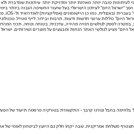
לעיתונות טובה יותר, מאוזנת יותר ומדויקת יותר. עיתונות שמדברת ולא צ
שלום. המהדורה המודפסת הראשונה פורסמה ב-30 ביולי 2007, וב-2010 הפך "ישראל היום" לעיתון הישראלי בעל שי
לחמנוביץ,
ל היום" כוללות ערוצי חדשות ודעות, תרבות ובידור, לייף סטייל, טכנולוגיה
ברית, במטרה לספק לגולשים חוויה מהירה, עדכנית, בטוחה ונוחה. תכני המה
ל היום" מציע לגולשי האתר הנחות ומבצעים על מוצרים ושירותים. ישראל 
ופ" בלחימה בחבל נגורנו קרבך • התקשורת בטורקיה פרסמה תיעוד של הפע
צטרף משלחת אמריקנית, שבה יקחו חלק גם היועץ לביטחון לאומי של ארה"