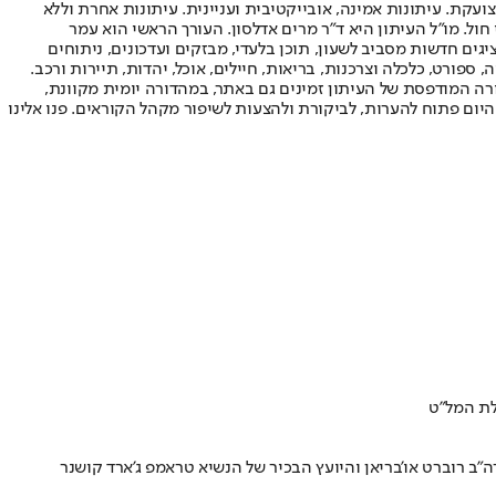
ועקת. עיתונות אמינה, אובייקטיבית ועניינית. עיתונות אחרת וללא
עור החשיפה הגבוה ביותר בימי חול. מו"ל העיתון היא ד"ר מרים אדלסון. העורך הראשי הוא עמר
 והעורך המייסד הוא עמוס רגב. אתרי האינטרנט של "ישראל היום" בעברית ובאנגלית, כמו כן היישומונים (אפליקציות) לאנדרואיד ול-iOS, מציגים חדשות מסביב לשעון, תוכן בלעדי, מבזקים ועדכונים, ניתוחים
, ספורט, כלכלה וצרכנות, בריאות, חיילים, אוכל, יהדות, תיירות ורכב.
דורה המודפסת של העיתון זמינים גם באתר, במהדורה יומית מקוונת,
היום פתוח להערות, לביקורת ולהצעות לשיפור מקהל הקוראים. פנו אלינו
לת המל"ט
ב רוברט או'בריאן והיועץ הבכיר של הנשיא טראמפ ג'ארד קושנר