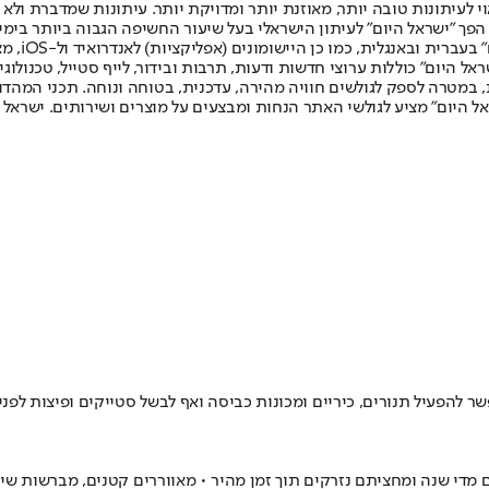
לעיתונות טובה יותר, מאוזנת יותר ומדויקת יותר. עיתונות שמדברת ולא צ
שלום. המהדורה המודפסת הראשונה פורסמה ב-30 ביולי 2007, וב-2010 הפך "ישראל היום" לעיתון הישראלי בעל שי
לחמנוביץ,
ל היום" כוללות ערוצי חדשות ודעות, תרבות ובידור, לייף סטייל, טכנולוגיה
ברית, במטרה לספק לגולשים חוויה מהירה, עדכנית, בטוחה ונוחה. תכני המה
ל היום" מציע לגולשי האתר הנחות ומבצעים על מוצרים ושירותים. ישראל 
להפעיל תנורים, כיריים ומכונות כביסה ואף לבשל סטייקים ופיצות לפני 
 מדי שנה ומחציתם נזרקים תוך זמן מהיר • מאווררים קטנים, מברשות שינ