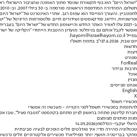
"ישראל היום" הוא גוף תקשורת שנוסד מתוך האמונה שהציבור הישראלי ראוי 
ת
ופרשנויות, וידיאו, פודקאסטים ושידורים חיים. פלטפורמות הדיגיטל של "ישרא
ב-2021 עלו לאוויר האתר החדש והיישומון החדש של "ישראל היום" בע
ואפשר לקבל אותם גם בניוזלטר. מועדון ההטבות הייחודי "הקליקה של ישרא
במייל hayom@israelhayom.co.il.
יום שבת, 27.6.2026
י"ב בתמוז תשפ"ו
חדשות
דעות
ספורט
ForReal
תרבות ובידור
אוכל
מגזין
אנחנו מגייסים
English
X
מכשירי חשמל
להתנסות במכשירי חשמל לפני הקנייה - מעכשיו זה אפשרי
חברת קלינטון פתחה בראשון לציון מתחם בקונספט "מטבח פעיל", שבו אפשר 
מגוון מותגים מצומצם
היאלי יעקבי-הנדלסמן
14.05.2026
טכנולוגיה מהירה מדי: איך גאדג'טים זולים הופכים לבעיה סביבתית
מחקר בבריטניה חושף: יותר ממיליארד מכשירים אלקטרוניים זולים נרכשים