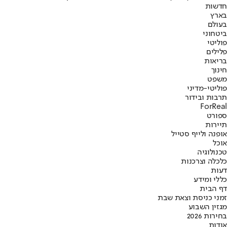
חדשות
בארץ
בעולם
ביטחוני
פוליטי
פלילים
בריאות
חינוך
משפט
פוליטי-מדיני
תרבות ובידור
ForReal
ספורט
תיירות
אופנה ולייף סטייל
אוכל
טכנולוגיה
כלכלה וצרכנות
דעות
כללי ומידע
דף הבית
זמני כניסת וצאת שבת
מגזין השבוע
בחירות 2026
אודות