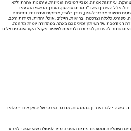
ועקת. עיתונות אמינה, אובייקטיבית ועניינית. עיתונות אחרת וללא
עור החשיפה הגבוה ביותר בימי חול. מו"ל העיתון היא ד"ר מרים אדלסון. העורך הראשי הוא עמר
 והעורך המייסד הוא עמוס רגב. אתרי האינטרנט של "ישראל היום" בעברית ובאנגלית, כמו כן היישומונים (אפליקציות) לאנדרואיד ול-iOS, מציגים חדשות מסביב לשעון, תוכן בלעדי, מבזקים ועדכונים, ניתוחים
, ספורט, כלכלה וצרכנות, בריאות, חיילים, אוכל, יהדות, תיירות ורכב.
דורה המודפסת של העיתון זמינים גם באתר, במהדורה יומית מקוונת,
היום פתוח להערות, לביקורת ולהצעות לשיפור מקהל הקוראים. פנו אלינו
הרכישה • לצד היתרון בהתנסות, מדובר במרכז של יבואן אחד - כלומר
יים חשמליות ומטענים ניידים הופכים מייד לפסולת שאי אפשר למחזר