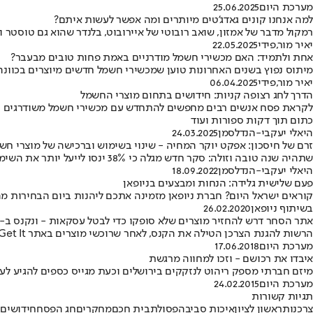
מערכת היום
25.06.2025
למה אנחנו קונים גאדג’טים מיותרים ומה אפשר לעשות איתם?
רמקול מדבר של אמזון, שואב רובוטי של איירובוט, בלנדר שהוא גם טוסט
יאיר מור
,
פידי
22.05.2025
אחת ולתמיד: האם מכשירי חשמל מודרניים באמת פחות טובים מבעבר?
מיתוס נפוץ בשנים האחרונות טוען שמכשירי חשמל חדשים מיוצרים בכוו
יאיר מור
,
פידי
06.04.2025
הדרך לחג רצופה קניות: חידושים בתחום מוצרי החשמל
לקראת פסח אנשים רבים מחפשים להתחדש עם מכשירי חשמל משודרגים • הח
כתום תוך דקות ספורות ועוד
היאלי יעקבי-הנדלסמן
24.03.2025
זרם של חיסכון: אפקט יוקר המחיה - שינוי בשימוש וברכישה של מוצרי חש
שתהיה שנה טובה וזולה: סקר חדש מגלה כי 38% ינסו לייעל יותר את השימוש במכשירי החשמל ו־22% יפחיתו שימוש • 53% הצהירו כי יקנו פחות מוצרים לקראת החגים הקרובים • "צו השעה הוא לצמצם"
היאלי יעקבי-הנדלסמן
18.09.2022
פעם שלישית גלידה: הנחות ומבצעים בניופאן
קוראים ישראל היום? חברת ניופאן מזמינה אתכם ליהנות ביום הבחירות מ
בשיתוף ניופאן
26.02.2020
אתר הסחר דרש להחזיר מוצרים שלא סופקו כדי לבטל עסקאות - ונקנס ב-2 מיליון שקל
הרשות להגנת הצרכן הטילה את הקנס, לאחר שרוכשי מוצרים באתר Get It התלוננו כי לא סיפק אותם בזמנים הקבועים בחוק • החברה תוכל לערער בתוך 45 יום
מערכת היום
17.06.2018
איבדו את רכושם - וזכו למחווה מרגשת
מיזם חברתי מספק ריהוט לנזקקים בירושלים וכעת מגייס כספים להגיע לע
מערכת היום
24.02.2015
תגיות קשורות
צרכנות
ראשון לציון
איכות סביבה
פסולת
בית חכם
מחקרים
חג הפסח
חידושים
י