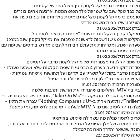
ברק אברגיל
11.03.2026
תלונה נוספת נגד מייקל ג'קסון בגין ניצול מיני של קטינים
צל כבד נופל שוב על שמו של מלך הפופ המנוח. ארבעה אחים בוגרים
טוענים כי מייקל ג'קסון ניצל אותם מינית בילדותם ותובעים כעת את
העיזבון שלו בבית משפט פדרלי
ברק אברגיל
01.03.2026
מייקל ג'קסון בהקלטות חדשות: "ילדים רק רוצים לגעת בי"
הקלטות שמע שנחשפות לראשונה מציבות את מייקל ג'קסון שוב במרכז
סערה ישנה, ומכריחות את עולם הבידור להביט מחדש ביחסים שטיפח עם
ילדים, שנים אחרי מותו
ברק אברגיל
01.02.2026
נחשפו: הקלטות מצמררות של מייקל ג’קסון מדבר על קטינים
סדרת דוקו חדשה בערוץ 4 הבריטי חושפת הקלטות שלא נשמעו מעולם •
ג’קסון מדבר בקולו על קשריו עם ילדים ועל תחושות אישיות עמוקות •
היוצרים טוענים: "חלון נדיר לנפשו של כוכב הפופ"
מערכת תרבות היום
31.01.2026
ביי ביי MTV: הקליפים שהגדירו את הרשת ותרבות שלמה
כשקומיקס הפך לרומנטיקה ב-"Take On Me", זומבים עשו היסטוריה ב-
"Thriller", ודמעה אחת ב-"Nothing Compares 2 U" עצרה את הזמן -
אלה 11 הקליפים שגרמו ל-MTV לשלוט • מי נכנס לרשימה, ומי כמעט?
נאוה סילוורה
01.01.2026
פריס ג'קסון מגלה מה עשה לה שימוש בקוקאין
בתו היחידה של מלך הפופ על התמכרות הרסנית לסם הפסיכואקטיבי ,
הנזק שנשאר והדרך הארוכה לגמילה
נאוה סילוורה
22.12.2025