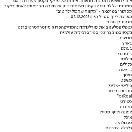
אחרי חשיפת תמונות חדשות: אחותו של מייקל ג'קסון מעוררת דאגה
תמונות של לה טויה ג'קסון מציתות דיון על מצבה הבריאותי לאחר ביקור
מסתורי במרפאה • "מקווה שהכול ילך טוב"
מערכת לייף סטייל היום
02.12.2025
תגיות קשורות
נטפליקס
לעזוב את נוורלנד
מדונה
מוזיקה
פרנק סינטרה
סרטים
ג'נט
ג'קסון
סמים
בריטני ספירס
רכילות עולמית
חדשות
בארץ
בעולם
ביטחוני
פוליטי
פלילים
בריאות
חינוך
משפט
פוליטי-מדיני
תרבות ובידור
ForReal
ספורט
תיירות
אופנה ולייף סטייל
אוכל
טכנולוגיה
כלכלה וצרכנות