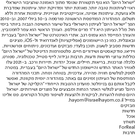
"ישראל היום" הוא גוף תקשורת שנוסד מתוך האמונה שהציבור הישראלי
ראוי לעיתונות טובה יותר, מאוזנת יותר ומדויקת יותר. עיתונות שמדברת
ולא צועקת. עיתונות אמינה, אובייקטיבית ועניינית. עיתונות אחרת וללא
תשלום. המהדורה המודפסת הראשונה פורסמה ב-30 ביולי 2007, וב-2010
הפך "ישראל היום" לעיתון הישראלי בעל שיעור החשיפה הגבוה ביותר בימי
חול. מו"ל העיתון היא ד"ר מרים אדלסון. העורך הראשי הוא עמר לחמנוביץ,
והעורך המייסד הוא עמוס רגב. אתרי האינטרנט של "ישראל היום" בעברית
ובאנגלית, כמו כן היישומונים (אפליקציות) לאנדרואיד ול-iOS, מציגים
חדשות מסביב לשעון, תוכן בלעדי, מבזקים ועדכונים, ניתוחים ופרשנויות,
וידיאו, פודקאסטים ושידורים חיים. פלטפורמות הדיגיטל של "ישראל היום"
כוללות ערוצי חדשות ודעות, תרבות ובידור, לייף סטייל, טכנולוגיה, ספורט,
כלכלה וצרכנות, בריאות, חיילים, אוכל, יהדות, תיירות ורכב. ב-2021 עלו
לאוויר האתר החדש והיישומון החדש של "ישראל היום" בעברית, במטרה
לספק לגולשים חוויה מהירה, עדכנית, בטוחה ונוחה. תכני המהדורה
המודפסת של העיתון זמינים גם באתר, במהדורה יומית מקוונת, ואפשר
לקבל אותם גם בניוזלטר. מועדון ההטבות הייחודי "הקליקה של ישראל
היום" מציע לגולשי האתר הנחות ומבצעים על מוצרים ושירותים. ישראל
היום פתוח להערות, לביקורת ולהצעות לשיפור מקהל הקוראים. פנו אלינו
במייל hayom@israelhayom.co.il.
מבזקים
חדשות
אוכל
תשחץ
ForReal
תרבות