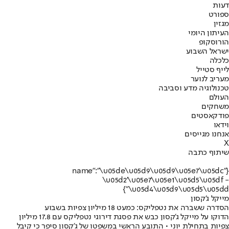
דעות
ספורט
מגזין
העיתון היומי
הורוסקופ
ישראל השבוע
כלכלה
לייף סטייל
מעריב לנוער
טכנולוגיה מדע וסביבה
העולם
משחקים
פודקאסטים
וידאו
אנחנו מגייסים
X
שיתוף כתבה
{"name":"\u05de\u05d9\u05d9\u05e7\u05dc
\u05d2'\u05e7\u05e1\u05d5\u05df -
\u05d4\u05d9\u05d5\u05dd"}
מייקל ג'קסון
הסדרה ששברה את נטפליקס: כמעט 18 מיליון צפיות בשבוע
הדוקו על מייקל ג'קסון כבש את פסגת דירוגי נטפליקס עם 17.8 מיליון
צפיות בתחילת יוני • התובע הראשי במשפטו של ג'קסון סיפר כי קיבל