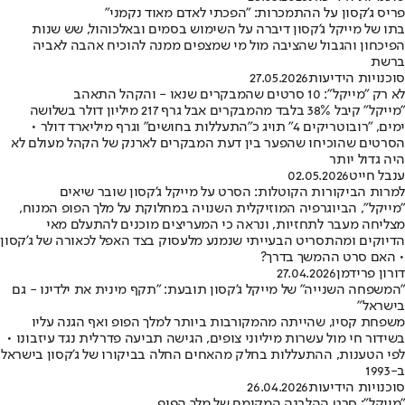
פריס ג'קסון על ההתמכרות: "הפכתי לאדם מאוד נקמני"
בתו של מייקל ג'קסון דיברה על השימוש בסמים ובאלכוהול, שש שנות
הפיכחון והגבול שהציבה מול מי שמצפים ממנה להוכיח אהבה לאביה
ברשת
סוכנויות הידיעות
27.05.2026
לא רק ״מייקל״: 10 סרטים שהמבקרים שנאו - והקהל התאהב
"מייקל" קיבל 38% בלבד מהמבקרים אבל גרף 217 מיליון דולר בשלושה
ימים, "רובוטריקים 4" תויג כ"התעללות בחושים" וגרף מיליארד דולר •
הסרטים שהוכיחו שהפער בין דעת המבקרים לארנק של הקהל מעולם לא
היה גדול יותר
ענבל חייט
02.05.2026
למרות הביקורות הקוטלות: הסרט על מייקל ג'קסון שובר שיאים
"מייקל", הביוגרפיה המוזיקלית השנויה במחלוקת על מלך הפופ המנוח,
מצליחה מעבר לתחזיות, ונראה כי המעריצים מוכנים להתעלם מאי
הדיוקים ומהתסריט הבעייתי שנמנע מלעסוק בצד האפל לכאורה של ג'קסון
• האם סרט ההמשך בדרך?
דורון פרידמן
27.04.2026
"המשפחה השנייה" של מייקל ג'קסון תובעת: "תקף מינית את ילדינו - גם
בישראל"
משפחת קסיו, שהייתה מהמקורבות ביותר למלך הפופ ואף הגנה עליו
בשידור חי מול עשרות מיליוני צופים, הגישה תביעה פדרלית נגד עיזבונו •
לפי הטענות, ההתעללות בחלק מהאחים החלה בביקורו של ג'קסון בישראל
ב-1993
סוכנויות הידיעות
26.04.2026
"מייקל": סרט ההלבנה המקומם של מלך הפופ