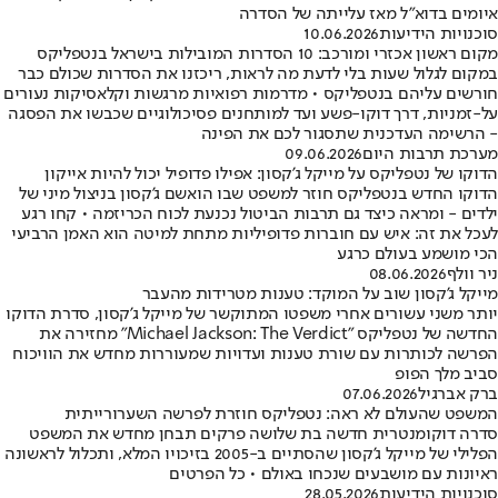
איומים בדוא"ל מאז עלייתה של הסדרה
סוכנויות הידיעות
10.06.2026
מקום ראשון אכזרי ומורכב: 10 הסדרות המובילות בישראל בנטפליקס
במקום לגלול שעות בלי לדעת מה לראות, ריכזנו את הסדרות שכולם כבר
חורשים עליהם בנטפליקס • מדרמות רפואיות מרגשות וקלאסיקות נעורים
על-זמניות, דרך דוקו-פשע ועד למותחנים פסיכולוגיים שכבשו את הפסגה
- הרשימה העדכנית שתסגור לכם את הפינה
מערכת תרבות היום
09.06.2026
הדוקו של נטפליקס על מייקל ג'קסון: אפילו פדופיל יכול להיות אייקון
הדוקו החדש בנטפליקס חוזר למשפט שבו הואשם ג'קסון בניצול מיני של
ילדים - ומראה כיצד גם תרבות הביטול נכנעת לכוח הכריזמה • קחו רגע
לעכל את זה: איש עם חוברות פדופיליות מתחת למיטה הוא האמן הרביעי
הכי מושמע בעולם כרגע
ניר וולף
08.06.2026
מייקל ג'קסון שוב על המוקד: טענות מטרידות מהעבר
יותר משני עשורים אחרי משפטו המתוקשר של מייקל ג'קסון, סדרת הדוקו
החדשה של נטפליקס "Michael Jackson: The Verdict" מחזירה את
הפרשה לכותרות עם שורת טענות ועדויות שמעוררות מחדש את הוויכוח
סביב מלך הפופ
ברק אברגיל
07.06.2026
המשפט שהעולם לא ראה: נטפליקס חוזרת לפרשה השערורייתית
סדרה דוקומנטרית חדשה בת שלושה פרקים תבחן מחדש את המשפט
הפלילי של מייקל ג'קסון שהסתיים ב-2005 בזיכויו המלא, ותכלול לראשונה
ראיונות עם מושבעים שנכחו באולם • כל הפרטים
סוכנויות הידיעות
28.05.2026