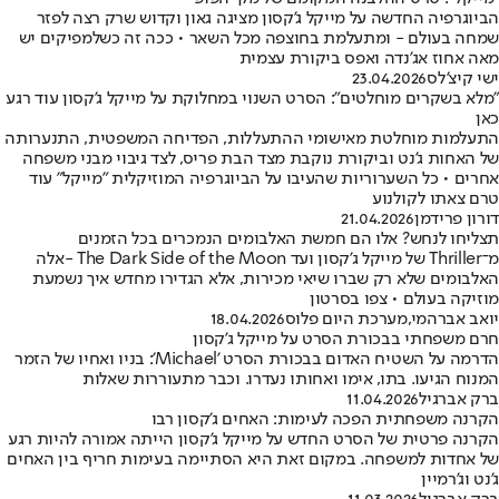
הביוגרפיה החדשה על מייקל ג'קסון מציגה גאון וקדוש שרק רצה לפזר
שמחה בעולם - ומתעלמת בחוצפה מכל השאר • ככה זה כשלמפיקים יש
מאה אחוז אג'נדה ואפס ביקורת עצמית
ישי קיצ'לס
23.04.2026
"מלא בשקרים מוחלטים": הסרט השנוי במחלוקת על מייקל ג'קסון עוד רגע
כאן
התעלמות מוחלטת מאישומי ההתעללות, הפדיחה המשפטית, התנערותה
של האחות ג'נט וביקורת נוקבת מצד הבת פריס, לצד גיבוי מבני משפחה
אחרים • כל השערוריות שהעיבו על הביוגרפיה המוזיקלית "מייקל" עוד
טרם צאתו לקולנוע
דורון פרידמן
21.04.2026
תצליחו לנחש? אלו הם חמשת האלבומים הנמכרים בכל הזמנים
מ־Thriller של מייקל ג'קסון ועד The Dark Side of the Moon -אלה
האלבומים שלא רק שברו שיאי מכירות, אלא הגדירו מחדש איך נשמעת
מוזיקה בעולם • צפו בסרטון
יואב אברהמי
,
מערכת היום פלוס
18.04.2026
חרם משפחתי בבכורת הסרט על מייקל ג'קסון
הדרמה על השטיח האדום בבכורת הסרט 'Michael': בניו ואחיו של הזמר
המנוח הגיעו. בתו, אימו ואחותו נעדרו. וכבר מתעוררות שאלות
ברק אברגיל
11.04.2026
הקרנה משפחתית הפכה לעימות: האחים ג'קסון רבו
הקרנה פרטית של הסרט החדש על מייקל ג'קסון הייתה אמורה להיות רגע
של אחדות למשפחה. במקום זאת היא הסתיימה בעימות חריף בין האחים
ג'נט וג'רמיין