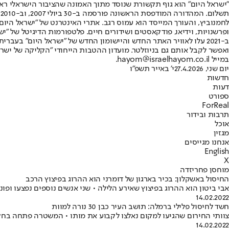
"ישראל היום" הוא גוף תקשורת שנוסד מתוך האמונה שהציבור הישראלי ראוי 
ת
ופרשנויות, וידיאו, פודקאסטים ושידורים חיים. פלטפורמות הדיגיטל של "ישרא
ב-2021 עלו לאוויר האתר החדש והיישומון החדש של "ישראל היום" בע
ואפשר לקבל אותם גם בניוזלטר. מועדון ההטבות הייחודי "הקליקה של ישרא
במייל hayom@israelhayom.co.il.
יום שני, 27.4.2026
י' באייר תשפ"ו
חדשות
דעות
ספורט
ForReal
תרבות ובידור
אוכל
מגזין
אנחנו מגייסים
English
X
מוחסן פחריזדה
החיסול באשקלון: בכיר בארגון של דומרני הוא ההרוג בפיצוץ הרכב
אבי ביטון הוא ההרוג בפיצוץ שאירע הלילה • שני אנשים נוספים נפצעו ופונו
14.02.2022
חשד לחיסול פלילי ברמלה: תושב העיר כבן 30 נורה למוות
צוותי החירום שהגיעו למקום נאלצו לקבוע את מותו • המשטרה פתחה בחק
14.02.2022