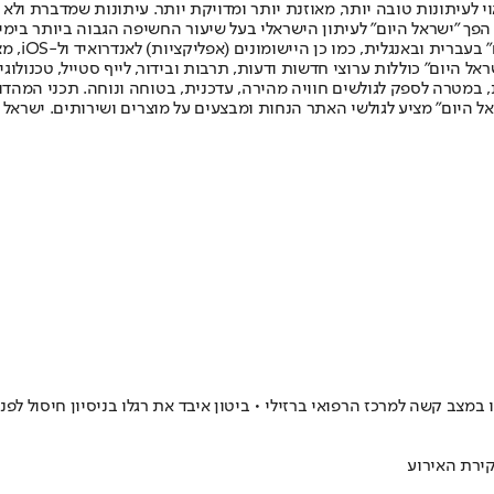
לעיתונות טובה יותר, מאוזנת יותר ומדויקת יותר. עיתונות שמדברת ולא צ
שלום. המהדורה המודפסת הראשונה פורסמה ב-30 ביולי 2007, וב-2010 הפך "ישראל היום" לעיתון הישראלי בעל שי
לחמנוביץ,
ל היום" כוללות ערוצי חדשות ודעות, תרבות ובידור, לייף סטייל, טכנולוגיה
ברית, במטרה לספק לגולשים חוויה מהירה, עדכנית, בטוחה ונוחה. תכני המה
ל היום" מציע לגולשי האתר הנחות ומבצעים על מוצרים ושירותים. ישראל 
 במצב קשה למרכז הרפואי ברזילי • ביטון איבד את רגלו בניסיון חיסול לפנ
ירת האירוע