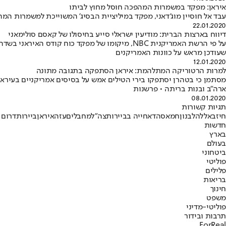
איראן: מפקד במשמרות המהפכה חוסל מחוץ לביתו
עבד אל חוסיין מוג'דאני, מפקד במיליציית הבסיג' המשוייכת למשמרות המהפכ
22.01.2020
דיווח בארצות הברית: מודיעין ישראלי סייע בחיסולו של קאסם סולימאני
על פי הרשת האמריקנית NBC, מיקומו של מפקד כוח 
שעודכן מראש על כוונות האמריקנים
12.01.2020
למרות הרטוריקה המתלהמת: איראן הסתפקה בתגובה מתונה
מסתמן כי בטהרן יסתפקו בירי הטילים אמש על בסיסים אמריקניים בעיראק, 
ארה"ב ובנות בריתה • פרשנות
08.01.2020
תגיות קשורות
חיזבאללה
לבנון
חמאס
הדאחייה בביירות
צה"ל
מחבלים
עזה
איראן
ביירות
דרום 
חדשות
בארץ
בעולם
ביטחוני
פוליטי
פלילים
בריאות
חינוך
משפט
פוליטי-מדיני
תרבות ובידור
ForReal