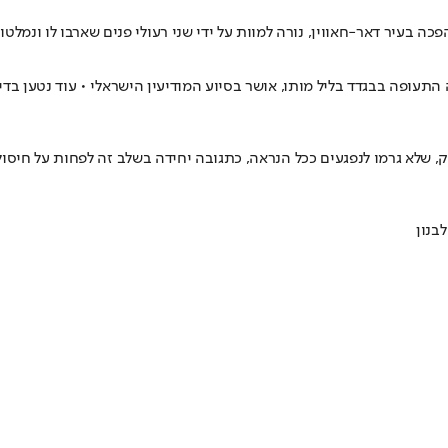
ה בעיר דאר-חאווין, נורה למוות על ידי שני רעולי פנים שארבו לו ונמלטו
קודס האיראני בשדה התעופה בבגדד בליל מותו, אושר בסיוע המודיעין הישראלי • עוד
שלא גרמו לנפגעים ככל הנראה, כתגובה יחידה בשלב זה לפחות על חיסול סו
לבנון