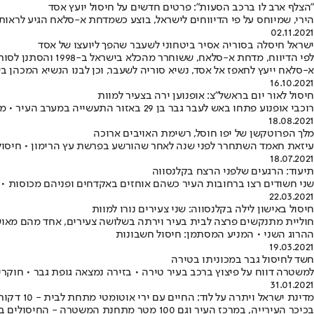
"הצלף ארב לו ברכב הסעות": פרטים חדשים על חיסול יועץ אסד
הירי, שמיוחס על פי הדיווחים לישראל, בוצע כשמדחת א-סלאח הגיע לראות 
02.11.2021
ישראל חיסלה בסוריה אסיר ביטחוני לשעבר שהפך ליועצו של אסד
לפי הדיווח, מדחת
א-סלאח ייעץ לחאפז אל אסד, נשיא סוריה לשעבר, וכן לבנו הנשיא המכהן ב
16.10.2021
חיסול לאור יום בראשל"צ: אופנוען ירה בצעיר למוות
רוכבי אופנוע פתחו באש לעבר גבר בן 29 באזור התעשייה במערב העיר • מותו של הצעיר נקבע בזירה • הצעיר השתחרר לפני מספר ימים מהכלא לאחר שריצה מאסר על עבירות סמים
18.08.2021
מלך הפרוטקשן של יפו חוסל, רשימת האויבים ארוכה
עיזאת חאמד השתחרר לפני שנה לאחר שהורשע בפרשת עץ הרימון • חיסולו
18.07.2021
תיעוד: הרגעים שלפני הרצח בקלנסווה
שני חשודים רצו ברחובות העיר כשהם אוחזים באקדחים ופניהם מכוסות • בשישי האחרון נורו ל
22.03.2021
חיסול באישון לילה בקלנסווה: שני צעירים נורו למוות
ההרוג השני • המניע המסתמן: חיסול חשבונות
19.03.2021
חשד לחיסול גבר במכוניתו בטירה
למשטרה דווח על פיצוץ ברכב בעיר טירה • בזירה נמצאה גופת גבר • חוקר
31.01.2021
מדינת ישראל ויתרה על לוד: החיים עם ירי אוטומטי מתחת לבית - 10 דקות מת"א
בכיכר העירייה, במרכז העיר וגם 100 מטר מת