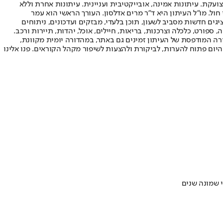
ועקת. עיתונות אמינה, אובייקטיבית ועניינית. עיתונות אחרת וללא
עור החשיפה הגבוה ביותר בימי חול. מו"ל העיתון היא ד"ר מרים אדלסון. העורך הראשי הוא עמר
 והעורך המייסד הוא עמוס רגב. אתרי האינטרנט של "ישראל היום" בעברית ובאנגלית, כמו כן היישומונים (אפליקציות) לאנדרואיד ול-iOS, מציגים חדשות מסביב לשעון, תוכן בלעדי, מבזקים ועדכונים, ניתוחים
, ספורט, כלכלה וצרכנות, בריאות, חיילים, אוכל, יהדות, תיירות ורכב.
דורה המודפסת של העיתון זמינים גם באתר, במהדורה יומית מקוונת,
היום פתוח להערות, לביקורת ולהצעות לשיפור מקהל הקוראים. פנו אלינו
י שמונה שנים