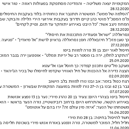
המקומית יצאה משליטה - והמדינה מסתפקת בפעולות ראווה • טור אישי
28.12.2020
"הסלמה של ממש": המשטרה תתגבר את כוחותיה בלוד בעקבות החיסולים
מ"מ המפכ"ל מוטי כהן קיים תדרוך בעקבות אירועי הירי הלילה והבוקר,
המחוז ניצב אשד: "כל היבט באירוע יתוחקר עד תום, נפיק לקחים"
28.12.2020
נסראללה: "ישראל וסעודיה מתכננות את חיסולי"
כך טען מזכ"ל חיזבאללה חסן נסראללה בראיון לרשת "אל מיאדין" • "פגיעה
27.12.2020
חיסול לאור יום: בן 35 נורה למוות ביפו
"התקרב לחלון, ירה בו מספר רב של יריות ונמלט" • אופנוען ירה בגבר המ
25.09.2020
מעקב מל"טים ותכנון קפדני: כך חוסל אבו אל־עטא
הצצה נדירה אל ההכנות של חיל האוויר שקדמו לחיסולו של בכיר הג'יהאד 
02.09.2020
רצח כפול בזמר: אב ובנו נורו למוות בלב הישוב
גבר בן 62 ובנו בן ה-27 נורו למוות במועצה המקומית שבשרון • המשטרה עצרה חשוד במעשה - קרוב משפחתם, כבן 70 מהכפר • הנסיבות נבדקות
07.07.2020
חיסול ביפו בצהרי היום: צעיר בן 20 נהרג מירי; נער בן 13 נפצע אנושות
באירוע הקשה, שהתרחש היום ברחוב רובינשטיין, נורה הנער בראשו • הוא 
משפחתו של הנער: "איזה מין עולם זה? ירו בהם על אוטומט"
16.06.2020
חשד לחיסול בחיפה: בן 28 מת מירי
חליל חליל, המוכר למשטרה, נורה ונפגע באורח אנוש מירי בשכונת חליסה ב
11.06.2020