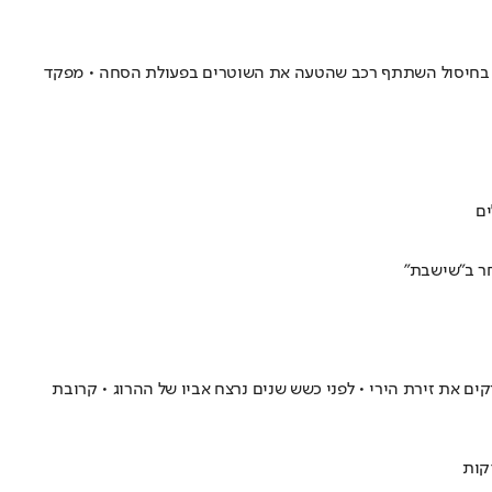
ה • בחיסול השתתף רכב שהטעה את השוטרים בפעולת הסחה • מפקד
ים
חר ב"שישבת"
ים את זירת הירי • לפני כשש שנים נרצח אביו של ההרוג • קרובת
קות