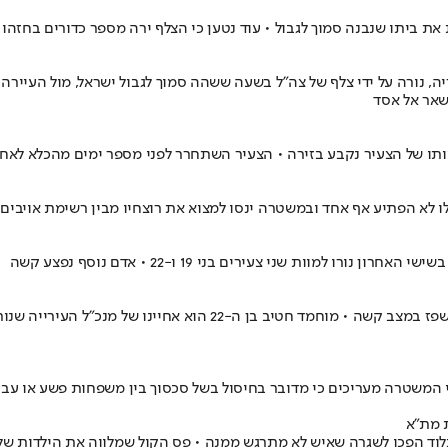
את ביתו שנבנה סמוך לגבול • עוד נטען כי הצלף ירה מספר כדורים בחזהו 
 א-סלאח, ששוחרר מהכלא בישראל ב-1998 והסתנן לסוריה, נורה על ידי צלף של צה"ל בשעה ששהה סמוך ל
שאר אל אסד
 לא הפתיע אף אחד ובמשטרה ינסו למצוא את רוצחיו מבין רשימת אויבים
מוות שני צעירים בני 19 ו-22 • אדם נוסף נפצע קשה
י המשטרה מעריכים כי מדובר בחיסול בשל סכסוך בין משפחות פשע או עבר
חנת המשטרה - החיסולים בלוד הפכו לשגרה שאיש לא מתרגש ממנה • פס הקול שמלווה את 