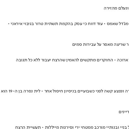
ונעלם מהזירה
גבול ישראל, מול העיירה מג'דל שאמס • עוד דווח כי עסק בהקמת תשתית טרור בגיבוי איראני •
 ארוכה • החוקרים מתקשים להאמין שהרצח יעבור ללא כל תגובה
חוליית מתנקשים פרצה לבית בעיר וירתה בשלושה צעירים, אחד מהם מאושפז במצב קשה • מוחמד חטיב בן ה-22 הוא אחיינו של מנכ"ל העירייה שנורה ונפצע קשה לפני כשבועיים בניסיון חיסול אחר • לית נסרה בן ה-19 הוא
יינים
הילדות של בניי ובנותיי מורכב ממטחי ירי וסירנות מייללות • תעשיית הרצח