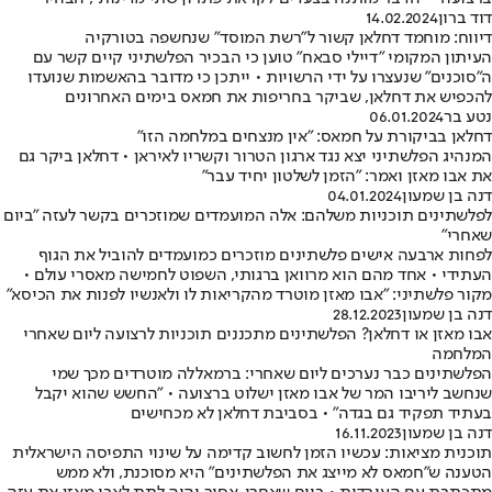
דוד ברון
14.02.2024
דיווח: מוחמד דחלאן קשור ל"רשת המוסד" שנחשפה בטורקיה
העיתון המקומי "דיילי סבאח" טוען כי הבכיר הפלשתיני קיים קשר עם
ה"סוכנים" שנעצרו על ידי הרשויות • ייתכן כי מדובר בהאשמות שנועדו
להכפיש את דחלאן, שביקר בחריפות את חמאס בימים האחרונים
נטע בר
06.01.2024
דחלאן בביקורת על חמאס: "אין מנצחים במלחמה הזו"
המנהיג הפלשתיני יצא נגד ארגון הטרור וקשריו לאיראן • דחלאן ביקר גם
את אבו מאזן ואמר: "הזמן לשלטון יחיד עבר"
דנה בן שמעון
04.01.2024
לפלשתינים תוכניות משלהם: אלה המועמדים שמוזכרים בקשר לעזה "ביום
שאחרי"
לפחות ארבעה אישים פלשתינים מוזכרים כמועמדים להוביל את הגוף
העתידי • אחד מהם הוא מרוואן ברגותי, השפוט לחמישה מאסרי עולם •
מקור פלשתיני: "אבו מאזן מוטרד מהקריאות לו ולאנשיו לפנות את הכיסא"
דנה בן שמעון
28.12.2023
אבו מאזן או דחלאן? הפלשתינים מתכננים תוכניות לרצועה ליום שאחרי
המלחמה
הפלשתינים כבר נערכים ליום שאחרי: ברמאללה מוטרדים מכך שמי
שנחשב ליריבו המר של אבו מאזן ישלוט ברצועה • "החשש שהוא יקבל
בעתיד תפקיד גם בגדה" • בסביבת דחלאן לא מכחישים
דנה בן שמעון
16.11.2023
תוכנית מציאות: עכשיו הזמן לחשוב קדימה על שינוי התפיסה הישראלית
הטענה ש"חמאס לא מייצג את הפלשתינים" היא מסוכנת, ולא ממש