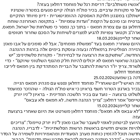
"אנשיו משתלבים": דריסת רגל של מוחמד דחלאן בעזה?
על פי מקורות ערביים, בכיר פת"ח הגולה קיים מגעים במטרה שנציגיו
ישתלבו במנגנון חלוקת האספקה ההומניטארית • דיון מיוחד התקיים
ברפיח ובו סוכם על הקמת "ועדות עממיות" • בתקופה האחרונה שוחח
דחלאן גם עם צמרת חמאס • בתוך כך, נמסר כי משלחות של ישראל, חמאס,
ארה"ב וקטאר צפויות להגיע למצרים לשיחות על הסכם שחרור חטופים
שחר קליימן
18.03.2024
היום שאחרי: חמאס בעד "ממשלת מומחים", אבל לא סומכים על אבו מאזן
הזירה הפוליטית ברמאללה ובעזה עוסקת בימים אלה בזהות ההנהגה
החדשה, "שתשקם את הרצועה עד לבחירות" • מקורות פלשתינים: "יש
הבנה שראשי חמאס לא יכולים להיות חלק מהגוף השלטוני שיוקם" • כדי
לשרוד, צריך יו"ר הרשות להתגבר על הברית המתהדקת בין חמאס ליריבו
מוחמד דחלאן
דנה בן שמעון
25.02.2024
זה האיש ל"יום שאחרי"? מוחמד דחלאן נפגש עם מנהיג חמאס הנייה
בכיר בארגון הטרור חשף בראיון כי איש פת"ח הגולה - שהוזכר כמועמד
לשלוט ברצועה - נועד עם בכיר הלשכה המדינית • בראיון ל"ניו יורק
טיימס" אמר דחלאן: "צריך הנהגה חדשה, לא חמאס ולא עבאס"
שחר קליימן
15.02.2024
"לא עבאס ולא חמאס": מוחמד דחלאן משרטט את היום שאחרי ברצועת
עזה
היועץ לביטחון לאומי לשעבר של אבו מאזן ל"ניו יורק טיימס": "צריכים
להיות אנשים חדשים בראשות הרשות הפלשתינית" • לדבריו, הנהגה
חדשה תוכל להזמין כוחות מערב הסעודית ומהאמירויות לשמירה על הסדר
ברצועה • "הדבר מותנה בצעדים לקראת פתרון שתי מדינות", הבהיר