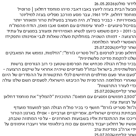
לידור סולטן
26.05.2026
מבעל הבית בעזה ליועץ באבו דאבי: מיהו מוחמד דחלאן | פרופיל
מוחמד דחלאן, יליד 1961, עבר מסע מורכב מפליט בעזה למיליונר
באמירויות • כבכיר בפת"ח, היה מעורב בפעילות טרור ומאוחר יותר
בסיכול פיגועים • לאחר עימותים עם חמאס ואבו מאזן, הודח מהפת"ח
ב-2011 • כיום משמש כיועץ לנשיא האמירויות ומעורב במגעים על עתיד
הרצועה • דמותו השנויה במחלוקת מעלה שאלות לגבי אמינותו ותפקידו
האפשרי לאחר המלחמה
שחר קליימן
25.07.2024
דחלאן מגיב לפרסום ב"וול סטריט ג'ורנל": "הדלפות, נממש את המאבקים
שלנו להקמת מדינה פלשתינית"
בכיר פת"ח הגולה מכחיש את הפרסום שטוען כי רוב הגורמים ברשות
הפלשתינית, בישראל ובחו"ל מעדיפים שיהיה אחראי על שיקום הרצועה •
"פעם אחר פעם מודלפים תרחישים לכלי התקשורת על ההסדרים של היום
שאחרי המלחמה ההרסנית של הכיבוש הישראלי, לפעמים השם שלנו עולה
כדי לעורר התרגשות"
שחר קליימן
25.07.2024
"2,500 חמושים ומגעים עם חמאס": התוכנית "להמליך" את מוחמד דחלאן
על רצועת עזה
ה"וול סטריט ג'ורנל" חושף כי בכיר פת"ח הגולה הפך למועמד מועדף
מבחינת גורמים ישראליים, אמריקניים וערביים • אפילו בארגון הטרור
ריככו את ההתנגדות אליו בשבועות האחרונים • על פי המתווה שנבחן,
אנשיו של דחלאן יעבוד בתיאום עם כוח בינלאומי אחר ויעברו אימונים על
ידי ארה"ב ומדינות ערב
שחר קליימן
25.07.2024