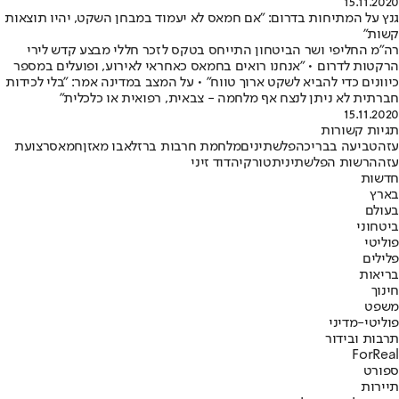
15.11.2020
גנץ על המתיחות בדרום: "אם חמאס לא יעמוד במבחן השקט, יהיו תוצאות
קשות"
רה"מ החליפי ושר הביטחון התייחס בטקס לזכר חללי מבצע קדש לירי
הרקטות לדרום • "אנחנו רואים בחמאס כאחראי לאירוע, ופועלים במספר
כיוונים כדי להביא לשקט ארוך טווח" • על המצב במדינה אמר: "בלי לכידות
חברתית לא ניתן לנצח אף מלחמה - צבאית, רפואית או כלכלית"
15.11.2020
תגיות קשורות
עזה
טביעה בבריכה
פלשתינים
מלחמת חרבות ברזל
אבו מאזן
חמאס
רצועת
עזה
הרשות הפלשתינית
טורקיה
דוד זיני
חדשות
בארץ
בעולם
ביטחוני
פוליטי
פלילים
בריאות
חינוך
משפט
פוליטי-מדיני
תרבות ובידור
ForReal
ספורט
תיירות