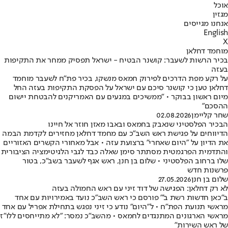
אוכל
מגזין
אנחנו מגייסים
English
X
מוחמד דחלאן
בכיר הרשות לשעבר: קושנר הבטיח - ישראל תפסיק ממחר את התקיפות
בעזה
על רקע מפת הדרכים לפירוק חמאס מנשקו, בכיר פת"ח לשעבר מוחמד
דחלאן טען כי קושנר סיכם עם ישראל על הפסקת התקיפות בעזה החל
מיום ראשון בבוקר • "ממשיכים במגעים עם האמריקנים להבטחת יישום
ההסכם"
שחר קליימן
02.08.2026
הבכיר הפלסטיני שנאבק בחמאס ובאבו מאזן חוזר אל חיינו
הדיווחים על פגישת ראש השב"כ עם מחמד דחלאן מחזירים לקדמת הבמה
את הדיון על "היום שאחרי" ברצועת עזה • אבל מאחורי הקשרים האזוריים
והתדמית הפרגמטית מסתתר סימן שאלה כבד לגבי הלגיטימציה הציבורית
שלו ברחוב הפלסטיני • שלום בן חנן, ראש אגף לשעבר בשב״כ, בטור
פרשנות חדש
שלום בן חנן
27.05.2026
לא רק דחלאן: הפגישה של דוד זיני עם ראש החמולה בעזה
ב"כאן חדשות רשת ב'" פורסם כי ראש השב"כ נועד באמירויות עם אחד
מראשי תנועת הפת"ח • ל"היום" נודע כי זיני נפגש בתחילת אפריל עם אחד
מראשי הארגונים המתנגדים לחמאס • מהשב"כ נמסר: "לא מתייחסים ללו"ז
של ראש השירות"