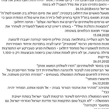
מתכתבת עם העובדות • ביום שאחרי, אסור יהיה לתת לאבו מאזן את עזה
• והאם נתניהו מבין את גודל השבר? לא בטוח
אריאל כהנא
26.10.2023
משעל מאשים את דחלאן בקנוניה: "מנע את סיום הפילוג בין חמאס לפת"ח"
מנהיג חמאס בחו"ל תקף בראיון לאל-ג'זירה את איש פת"ח המודח וטען כי
יש גורמים פלשתינים ש"רוצים את השליטה אצלם" • מחנה דחלאן:
"המצאות והולכת שולל" • באותו ריאיון קרא משעל לסעודיה לשחרר את
עצורי חמאס הכלואים בשטחה
13.08.2022
על רקע העלייה בתחלואה בעזה: מיליון חיסוני קורונה יועברו לרצועה
מנות מהחיסון הרוסי "ספוטניק" יגיעו לעזה בתמיכת איחוד האמירויות
והודות למאמציו של מוחמד דחלאן • המשלוח מגיע כשברקע יש התפרצות
גדולה ברצועה, אך לא ניתן לאמת אותה שכן ביממה מבוצעות רק כ-1,100
בדיקות
26.01.2022
גנץ במסר לפלשתינים: "חזרו לשולחן המשא ומתן"
שר הביטחון פנה לציבור ולהנהגה הפלשתינית דרך עמוד הפייסבוק של
היחידה לתיאום פעולות הממשלה בשטחים • "המזרח התיכון משתנה, אל
תישארו מאחור"
04.12.2020
נתניהו: "מזהיר את ארגוני הטרור בעזה - אל תנסו אותנו, המחיר יהיה
כבד"
ראש הממשלה התייחס לשיגור הרקטות לעבר ישראל בפתח ישיבת
הממשלה • "לא נקבל שום התקפות נגד מדינת ישראל ואזרחי ישראל, גם
במשבר הקורונה"