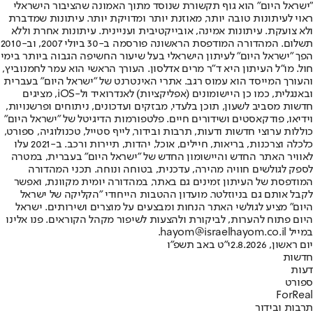
"ישראל היום" הוא גוף תקשורת שנוסד מתוך האמונה שהציבור הישראלי
ראוי לעיתונות טובה יותר, מאוזנת יותר ומדויקת יותר. עיתונות שמדברת
ולא צועקת. עיתונות אמינה, אובייקטיבית ועניינית. עיתונות אחרת וללא
תשלום. המהדורה המודפסת הראשונה פורסמה ב-30 ביולי 2007, וב-2010
הפך "ישראל היום" לעיתון הישראלי בעל שיעור החשיפה הגבוה ביותר בימי
חול. מו"ל העיתון היא ד"ר מרים אדלסון. העורך הראשי הוא עמר לחמנוביץ,
והעורך המייסד הוא עמוס רגב. אתרי האינטרנט של "ישראל היום" בעברית
ובאנגלית, כמו כן היישומונים (אפליקציות) לאנדרואיד ול-iOS, מציגים
חדשות מסביב לשעון, תוכן בלעדי, מבזקים ועדכונים, ניתוחים ופרשנויות,
וידיאו, פודקאסטים ושידורים חיים. פלטפורמות הדיגיטל של "ישראל היום"
כוללות ערוצי חדשות ודעות, תרבות ובידור, לייף סטייל, טכנולוגיה, ספורט,
כלכלה וצרכנות, בריאות, חיילים, אוכל, יהדות, תיירות ורכב. ב-2021 עלו
לאוויר האתר החדש והיישומון החדש של "ישראל היום" בעברית, במטרה
לספק לגולשים חוויה מהירה, עדכנית, בטוחה ונוחה. תכני המהדורה
המודפסת של העיתון זמינים גם באתר, במהדורה יומית מקוונת, ואפשר
לקבל אותם גם בניוזלטר. מועדון ההטבות הייחודי "הקליקה של ישראל
היום" מציע לגולשי האתר הנחות ומבצעים על מוצרים ושירותים. ישראל
היום פתוח להערות, לביקורת ולהצעות לשיפור מקהל הקוראים. פנו אלינו
במייל hayom@israelhayom.co.il.
יום ראשון, 2.8.2026
י"ט באב תשפ"ו
חדשות
דעות
ספורט
ForReal
תרבות ובידור