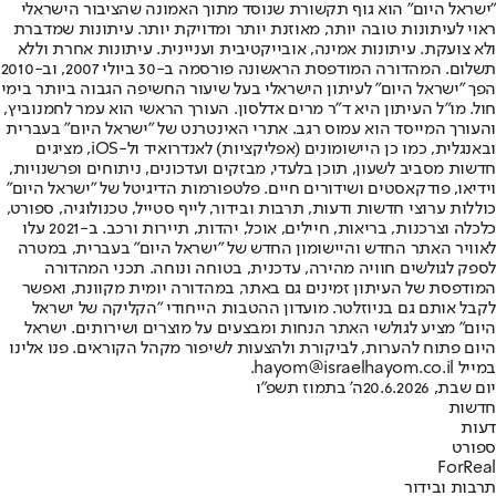
"ישראל היום" הוא גוף תקשורת שנוסד מתוך האמונה שהציבור הישראלי
ראוי לעיתונות טובה יותר, מאוזנת יותר ומדויקת יותר. עיתונות שמדברת
ולא צועקת. עיתונות אמינה, אובייקטיבית ועניינית. עיתונות אחרת וללא
תשלום. המהדורה המודפסת הראשונה פורסמה ב-30 ביולי 2007, וב-2010
הפך "ישראל היום" לעיתון הישראלי בעל שיעור החשיפה הגבוה ביותר בימי
חול. מו"ל העיתון היא ד"ר מרים אדלסון. העורך הראשי הוא עמר לחמנוביץ,
והעורך המייסד הוא עמוס רגב. אתרי האינטרנט של "ישראל היום" בעברית
ובאנגלית, כמו כן היישומונים (אפליקציות) לאנדרואיד ול-iOS, מציגים
חדשות מסביב לשעון, תוכן בלעדי, מבזקים ועדכונים, ניתוחים ופרשנויות,
וידיאו, פודקאסטים ושידורים חיים. פלטפורמות הדיגיטל של "ישראל היום"
כוללות ערוצי חדשות ודעות, תרבות ובידור, לייף סטייל, טכנולוגיה, ספורט,
כלכלה וצרכנות, בריאות, חיילים, אוכל, יהדות, תיירות ורכב. ב-2021 עלו
לאוויר האתר החדש והיישומון החדש של "ישראל היום" בעברית, במטרה
לספק לגולשים חוויה מהירה, עדכנית, בטוחה ונוחה. תכני המהדורה
המודפסת של העיתון זמינים גם באתר, במהדורה יומית מקוונת, ואפשר
לקבל אותם גם בניוזלטר. מועדון ההטבות הייחודי "הקליקה של ישראל
היום" מציע לגולשי האתר הנחות ומבצעים על מוצרים ושירותים. ישראל
היום פתוח להערות, לביקורת ולהצעות לשיפור מקהל הקוראים. פנו אלינו
במייל hayom@israelhayom.co.il.
יום שבת, 20.6.2026
ה' בתמוז תשפ"ו
חדשות
דעות
ספורט
ForReal
תרבות ובידור