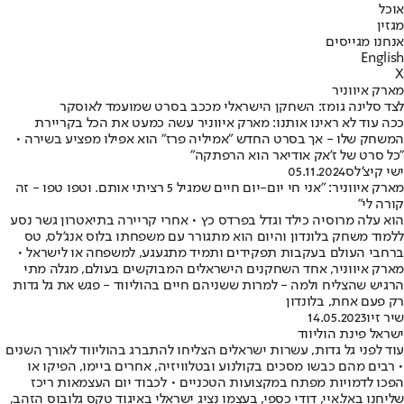
אוכל
מגזין
אנחנו מגייסים
English
X
מארק איווניר
לצד סלינה גומז: השחקן הישראלי מככב בסרט שמועמד לאוסקר
ככה עוד לא ראינו אותנו: מארק איווניר עשה כמעט את הכל בקריירת
המשחק שלו - אך בסרט החדש "אמיליה פרז" הוא אפילו מפציע בשירה •
"כל סרט של ז'אק אודיאר הוא הרפתקה"
ישי קיצ'לס
05.11.2024
מארק איווניר: "אני חי יום-יום חיים שמגיל 5 רציתי אותם. וטפו טפו - זה
קורה לי"
הוא עלה מרוסיה כילד וגדל בפרדס כץ • אחרי קריירה בתיאטרון גשר נסע
ללמוד משחק בלונדון והיום הוא מתגורר עם משפחתו בלוס אנג'לס, טס
ברחבי העולם בעקבות תפקידים ותמיד מתגעגע, למשפחה או לישראל •
מארק איווניר, אחד השחקנים הישראלים המבוקשים בעולם, מגלה מתי
הרגיש שהצליח ולמה - למרות ששניהם חיים בהוליווד - פגש את גל גדות
רק פעם אחת, בלונדון
שיר זיו
14.05.2023
ישראל פינת הוליווד
עוד לפני גל גדות, עשרות ישראלים הצליחו להתברג בהוליווד לאורך השנים
• רבים מהם כבשו מסכים בקולנוע ובטלוויזיה, אחרים ביימו, הפיקו או
הפכו לדמויות מפתח במקצועות הטכניים • לכבוד יום העצמאות ריכז
שליחנו באל.איי, דודי כספי, בעצמו נציג ישראלי באיגוד טקס גלובוס הזהב,