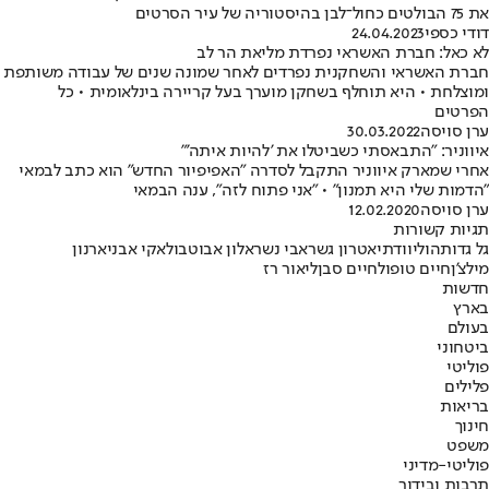
את 75 הבולטים כחול־לבן בהיסטוריה של עיר הסרטים
דודי כספי
24.04.2023
לא כאל: חברת האשראי נפרדת מליאת הר לב
חברת האשראי והשחקנית נפרדים לאחר שמונה שנים של עבודה משותפת
ומוצלחת • היא תוחלף בשחקן מוערך בעל קריירה בינלאומית • כל
הפרטים
ערן סויסה
30.03.2022
איווניר: "התבאסתי כשביטלו את 'להיות איתה'"
אחרי שמארק איווניר התקבל לסדרה "האפיפיור החדש" הוא כתב לבמאי
"הדמות שלי היא תמנון" • "אני פתוח לזה", ענה הבמאי
ערן סויסה
12.02.2020
תגיות קשורות
גל גדות
הוליווד
תיאטרון גשר
אבי נשר
אלון אבוטבול
אקי אבני
ארנון
מילצ'ן
חיים טופול
חיים סבן
ליאור רז
חדשות
בארץ
בעולם
ביטחוני
פוליטי
פלילים
בריאות
חינוך
משפט
פוליטי-מדיני
תרבות ובידור