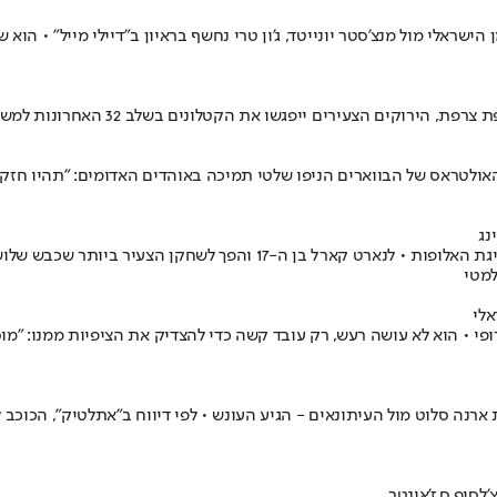
ראלי מול מנצ'סטר יונייטד, ג'ון טרי נחשף בראיון ב"דיילי מייל" • הוא 
ים בשלב 32 האחרונות למשחק אחד על הכרטיס לשמינית הגמר • ההתמודדות תיערך בפברואר
רטינג ליסבון בליגת האלופות, האולטראס של הבווארים הניפו שלטי תמיכה באוהדים האד
הבווארים נקלעו לפיגור, אך הצליחו להתאושש והתקרבו לארסנל שבפסגת ליג
למטי
אלי
ופי • הוא לא עושה רעש, רק עובד קשה כדי להצדיק את הציפיות ממנו: "מו
ארנה סלוט מול העיתונאים - הגיע העונש • לפי דיווח ב"אתלטיק", הכוכב
'לסי
פ.ס.ז'
אינטר