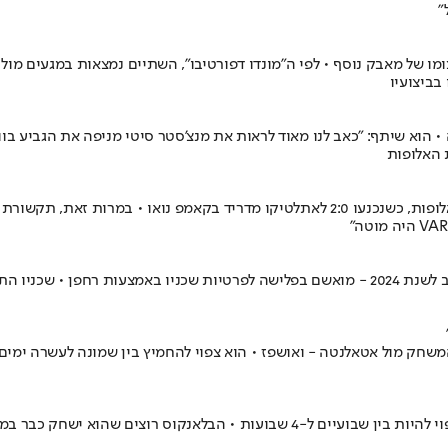
"
ו של מאבק נוסף • לפי ה"מונדו דפורטיבו", השתיים נמצאות במגעים מול
בביצועיו
 • הוא שיתף: "כאב לנו מאוד לראות את מנצ'סטר סיטי מניפה את הגביע ב
 האלופות
הקטלונים ספגו מכה קשה בכל הנוגע לשאיפות ההעפלה לחצי גמר ליגת האלופות, כשנכנעו 0
על סיפור כזה לא שומעים בכל יום: לפי "סאן" הבריטי, רודרי, זוכה כדור הזהב לשנת 2024 - מואשם בפל
חק מול אטאלנטה - ואושפז • הוא צפוי להחמיץ בין שמונה לעשרה ימים ב
הברך של הכוכב הצרפתי "הגיעה לקצה גבול היכולת", וזמן ההחלמה שלו צפוי להיות בין 