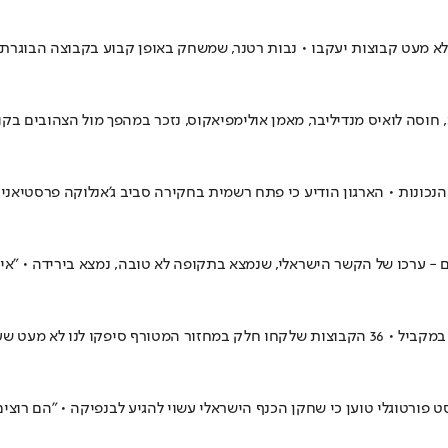
א מעט קבוצות יעקבו • נבות רטנר, שמשחק באופן קבוע בקבוצה הבוגרת והג
נכונות • הארגון הודיע כי פתח רשמית בחקירה סביב ג'אנלוקה פרסטיאני 
קות ושווי של שחקנים - ערכו של הקשר הישראלי, שנמצא בתקופה לא טובה, נמצא ביר
שלב הליגה של המפעל הבכיר של אירופה ננעל עם לא פחות מ-18 משחקים במקביל • 36 הקבוצות שלקח
ורטוגלי טוען כי שחקן הכנף הישראלי עשוי להגיע לבנפיקה • "הם רוצים 