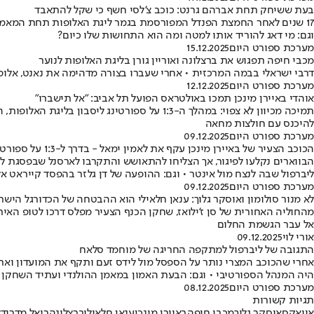
בעת ששיחק תחת אברהם גרנט: כוכב צ'לסי חשף כי שקל להתאבד
17 שנים לאחר החמצת הפנדל המפורסמת בגמר ליגת האלופות תחת המאמן היש
וגם: מי דאג להוריד אותו למטה ומה הוא התחושות שלו כיום?
מערכת ספורט היום
15.12.2025
מכבי חיפה תפגוש את ברצלונה ואוריין גורן בליגת האלופות לנוער
דרבי ישראלי בבמה המרכזית • אחרי שעברו בצורה מדהימה את נאנט, אלופת צרפת, הירוקים הצעירים ייפגשו את הקטלונ
מערכת ספורט היום
12.12.2025
אוהדי באיירן מינכן תמכו באולטראס הפועל תל אביב: "אל תישברו"
תמיכה מכיוון לא צפוי: במהלך ה-1:3 על ספו
להיכנס עם חולצות מחאה
מערכת ספורט היום
09.12.2025
הכוכב הצעיר של באיירן מינכן עקף את לאמין ימאל - בדרך ל-1:3 על ספורטינג
ליברפול שבה לנצח מול אינטר • וגם: ההופעה של דן גלזר בהפסד קייראט א
מערכת ספורט היום
09.12.2025
לא מנור סולומון ואוסקר גלוך: ענאן חלאילי הוא ההבטחה של הכדורגל הישר
מהחוליה האחורית של סן ז'ילואז, שחקן הכנף הצעיר מפלס דרכו לטופ האיר
אל עבר הגשמת החלום
אורי לוי
09.12.2025
התגובה של ליברפול למתקפה החריגה של מוחמד סלאח
אחרי שהכוכב המצרי נותר על הספסל מול לידס זעם ותקף את המועדון ואת 
היה המנהל הספורטיבי • וגם: הבעת האמון במאמן ההולנדי ועתיד השחקן
מערכת ספורט היום
08.12.2025
תגיות קשורות
אייאקס
אוסקר גלוך
מכבי חיפה
באיירן מינכן
ענאן חלאילי
ברצלונה
ריאל מדריד
צ