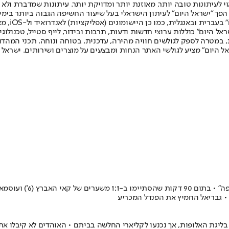
לעיתונות טובה יותר, מאוזנת יותר ומדויקת יותר. עיתונות שמדברת ולא צ
שלום. המהדורה המודפסת הראשונה פורסמה ב-30 ביולי 2007, וב-2010 הפך "ישראל היום" לעיתון הישראלי בעל שי
לחמנוביץ,
ל היום" כוללות ערוצי חדשות ודעות, תרבות ובידור, לייף סטייל, טכנולוגיה
ברית, במטרה לספק לגולשים חוויה מהירה, עדכנית, בטוחה ונוחה. תכני המה
ל היום" מציע לגולשי האתר הנחות ומבצעים על מוצרים ושירותים. ישראל 
ליגת האלופות, אך נכנעו לקליארי החלשה בביתם • האוהדים לא קיבלו את ר