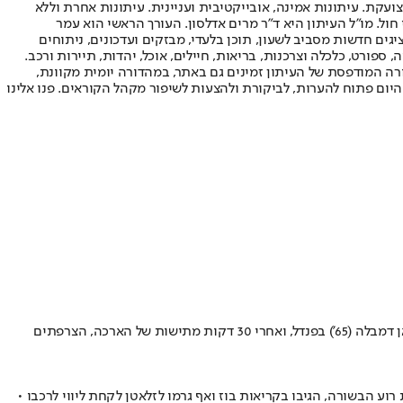
ועקת. עיתונות אמינה, אובייקטיבית ועניינית. עיתונות אחרת וללא
עור החשיפה הגבוה ביותר בימי חול. מו"ל העיתון היא ד"ר מרים אדלסון. העורך הראשי הוא עמר
 והעורך המייסד הוא עמוס רגב. אתרי האינטרנט של "ישראל היום" בעברית ובאנגלית, כמו כן היישומונים (אפליקציות) לאנדרואיד ול-iOS, מציגים חדשות מסביב לשעון, תוכן בלעדי, מבזקים ועדכונים, ניתוחים
, ספורט, כלכלה וצרכנות, בריאות, חיילים, אוכל, יהדות, תיירות ורכב.
דורה המודפסת של העיתון זמינים גם באתר, במהדורה יומית מקוונת,
היום פתוח להערות, לביקורת ולהצעות לשיפור מקהל הקוראים. פנו אלינו
החבורה של לואיס אנריקה עשתה זאת שוב ושמרה על התואר "אלופת אירופה" • בתום 90 דקות שהסתיימו ב-1:1 משערים של קאי האברץ (6') ועוסמאן דמבלה (65') בפנדל, ואחרי 30 דקות מתישות של הארכה, הצרפתים
וע הבשורה, הגיבו בקריאות בוז ואף גרמו לזלאטן לקחת ליווי לרכבו •