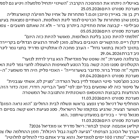
באיטליה ניתחו את המהפכה הקרבה: "השינוי יתחיל מלמעלה ויגיע גם לסגל
מערכת ספורט היום
25.05.2026
רק בן 16: באיירן מינכן ופ.ס.ז' מתחרות על אחיו של חוויצ'ה קווארצחליה
בזמן שהן מתחרות על הכרטיס לגמר ליגת האלופות, השתיים נמצאות בעיצומ
טביליסי • קבוצה אחת מחזיקה ביתרון ברור - ולא זה שאתם חושבים • צפו 
מערכת ספורט היום
05.05.2026
"חלמתי להיות כוכב בליגת האלופות, מאושר להיות כזה היום"
דקלן רייס, מהקשרים הטובים בעולם, מוכן לאחד הרגעים הגדולים בקריירה
בתוכך לזכות בתואר גדול" • הערב מחכה לו אתלטיקו מדריד בחצי גמר ליגת
ניב דברת
29.04.2026
ברצלונה סוערת: "זה שופט של מונדיאל? הוא צריך לרדת לנוער"
תקף: "זה פנדל ברור, מדובר בשערורייה" • האנזי פליק היה חד משמעי: "ה-VAR היה מוטה"
מערכת ספורט היום
09.04.2026
כוכב מנצ'סטר סיטי הועמד לדין בשל הטרדה: "מציק לנו, אשתי עצבנית"
ההודעות בקבוצת הווטסאפ השכונתית והתגובה של המשטרה
מערכת ספורט היום
11.03.2026
המחליף של דניאל פרץ נפצע בראשו ונשלח לבית החולים: "הוא נראה המום"
השוער הצעיר, שהגיע במקומו של הישראלי, ספג פציעת ראש קשה בסיום המש
מנואל נוייר • בכירים במועדון שיתפו: ,הוא
מערכת ספורט היום
11.03.2026
קיליאן אמבפה יצטרך לבחור: ריאל מדריד או מונדיאל 2026?
יישמר: "נותרו 100 ימים למונדיאל, והוא צריך אותם כדי להחלים לחלוטין"