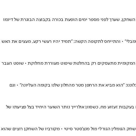
 השחקן, שערך לפני מספר ימים הופעת בכורה בקבוצה הבוגרת של דינמו
וומבלי" • והתייחס לתקופה הקשה: "תמיד יהיו רעשי רקע, מעצים את האש
2: לאתלטיקו מדריד בקאמפ נואו • במרות זאת, תקשורת המקומית מתעסקים רק בהחלטת שיפוט מעוררת מחלוקת • שופט העבר
ישה לפרטיות שכניו באמצעות רחפן • שכניו התלוננו: "הוא מביא את הרחפן מטר מהחלון שלנו בקומה העליונה" • וגם
עקבות זעזוע מח, כשסוון אולרייך נותר השוער היחיד בצל פציעתו של
שבועיים ל-4 שבועות • הבלאנקוס רוצים שהוא ישחק כבר במשחק הגומלין הגורלי מול מנצ'סטר סיטי • מקורביו של השחקן רוצים שהוא