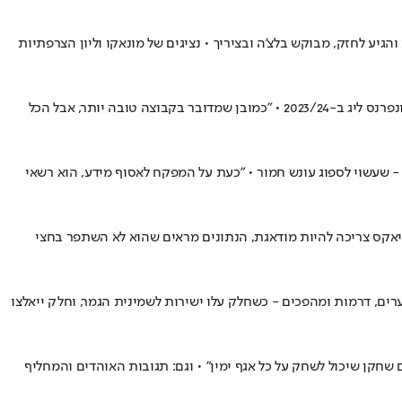
יע לחזק, מבוקש בלצ'ה ובציריך • נציגים של מונאקו וליון הצרפתיות
אחרי שהפסיד 2:0 לבאייר לברקוזן במפגש הראשון בפלייאוף ליגת האלופות, חוסה לואיס מנדיליבר, מאמן אולימפיאקוס, נזכר במהפך מול הצהובים בקונפרנס ליג ב-2023/24 • "כמובן שמדובר בקבוצה טובה יותר, אבל הכל
- שעשוי לספוג עונש חמור • "כעת על המפקח לאסוף מידע, הוא רשאי
ידה • "אייאקס צריכה להיות מודאגת, הנתונים מראים שהוא לא השתפר בחצי
ו חלק במחזור המטורף סיפקו לנו לא מעט שערים, דרמות ומהפכים - כשחלק עלו ישירות לשמינית הגמר, וחלק ייאלצו
שחקן שיכול לשחק על כל אגף ימין" • וגם: תגובות האוהדים והמחליף