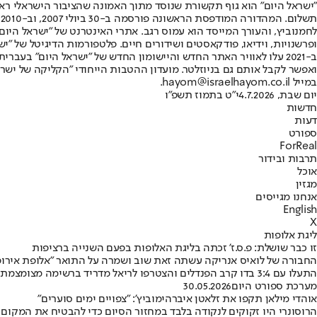
"ישראל היום" הוא גוף תקשורת שנוסד מתוך האמונה שהציבור הישראלי ראוי 
ת
ופרשנויות, וידיאו, פודקאסטים ושידורים חיים. פלטפורמות הדיגיטל של "ישרא
ב-2021 עלו לאוויר האתר החדש והיישומון החדש של "ישראל היום" בע
ואפשר לקבל אותם גם בניוזלטר. מועדון ההטבות הייחודי "הקליקה של ישרא
במייל hayom@israelhayom.co.il.
יום שבת, 4.7.2026
י"ט בתמוז תשפ"ו
חדשות
דעות
ספורט
ForReal
תרבות ובידור
אוכל
מגזין
אנחנו מגייסים
English
X
ליגת אלופות
זו כבר שושלת: פ.ס.ז' זכתה בליגת האלופות בפעם השנייה ברציפות
התעלו עם 3:4 בדו קרב הפנדלים והצטרפו לריאל מדריד ברשימה מצומצמת • גבריאל החמיץ את הפנדל המכריע
מערכת ספורט היום
30.05.2026
אוהדי מילאן תקפו את זלאטן איברהימוביץ': "צפויים ימים סוערים"
הרוסונרי היו זקוקים לנקודה בלבד במחזור הסיום כדי להבטיח את המקום ב