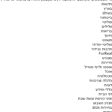
חדשות
בארץ
בעולם
ביטחוני
פוליטי
פלילים
בריאות
חינוך
משפט
פוליטי-מדיני
תרבות ובידור
ForReal
ספורט
תיירות
אופנה ולייף סטייל
אוכל
טכנולוגיה
כלכלה וצרכנות
דעות
כללי ומידע
דף הבית
זמני כניסת וצאת שבת
מגזין השבוע
בחירות 2026