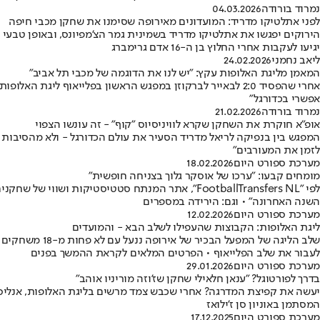
נמרוד בורודה
04.03.2026
לפני אתלטיקו מדריד: המועדונים מאירופה שסימנו את שחקן מכבי חיפה
הירוקים יפגשו את אתלטיקו מדריד בשמינית גמר הצ'מפיונס, ובאופן טבעי ל
יגיעו לעקבות אחרי החלוץ בן ה-16 אדם גרימברג
ליאב נחמני
24.02.2026
המאמן מליגת האלופות עקץ: "יש לנו את הדוגמה של מכבי תל אביב"
אפשרי בכדורגל"
נמרוד בורודה
21.02.2026
אופ"א חוקרת את השחקן שקרא לוויניסיוס "קוף" - זה עונשו הצפוי
המפגש בין בנפיקה לריאל מדריד הסעיר את עולם הכדורגל - ולא מהסיבות ה
לזמן את המעורבים"
מערכת ספורט היום
18.02.2026
מומחים קבעו: "ערכו של אוסקר גלוך בצניחה חופשית"
לפי "FootballTransfers NL", אתר המנתח סטטיסטי
השנה האחרונה" • וגם: הירידה במספרים
מערכת ספורט היום
12.02.2026
ליגת האלופות: הקבוצות שהעפילו לשלב הבא - והמועדים
לעבור את שלב הפלייאוף • הפרטים המלאים לקראת ההמשך בפנים
מערכת ספורט היום
29.01.2026
בדרך לפורטוגל? "ענאן חלאילי שחקן שז'וזה מוריניו אוהב"
יעשה את קפיצת המדרגה? אחרי שכבש צמד מרשים בליגת האלופות, אנליסט פ
המסתמן באוניון סן ז'ילואז
מערכת ספורט היום
17.12.2025