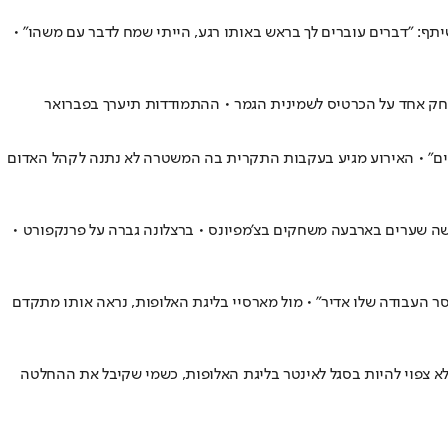
שיתף: "דברים עוברים לך בראש באותו רגע, הייתי שמח לדבר עם משהו" •
ומים: "תהיו חזקים" • האירוע מגיע בעקבות התקרית בה המשטרה לא נתנה לקהל האדום
ת האלופות • לנארט קארל בן ה-17 והפך לשחקן הצעיר ביותר שכבש שלושה שערים בארבעה משחקים בצ'מפיונס • ברצלונה גברה על פרנקפורט •
סר העבודה שלו אדיר" • מול מארסיי בליגת האלופות, נראה אותו מתקדם
 לא צפוי להיות בסגל לאינטר בליגת האלופות, כשמי שקיבל את ההחלטה