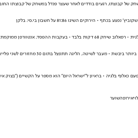
בפעם השמינית ברציפות, הליגה המקומית תצא לד
כאלוף בלגיה • בראיון ל"ישראל היום" הוא מספר על הקשיים ("בצוק איתן 
וי
אירופה
שוער