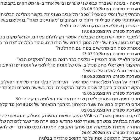
חיפה • בעונה שעברה כבש שני שערים ובישל אחד ב-18 משחקים בקבוצה של עמרי גאנדלמן
מערכת ספורט היום
28.08.2025
המחליף של ווסלי פטאצ'י? "מכבי תל אביב מעוניינת בקשר מהליגה הבלגית"
העיתונאי סשה טבוליירי דיווח כי הצהובים "מעוניינים מאוד" בוויליאם בא
• השחקן שימלא את המקום של הברזילאי?
מערכת ספורט היום
19.08.2025
"למכבי חיפה יש תנאים שבבלגיה אפשר רק לחלום עליהם, ישראל מקום בטו
קורט בטאי, אביו של יילה המגן החדש של הירוקים, סיפר בבלגיה: "מדובר 
אומרת כמה הם מרגישים בנוח עם ההחלטה"
מערכת ספורט היום
23.07.2025
ענאן חלאילי שוב הצטיין - ובלגיה כבר רואה בו את "האקזיט הבא"
התואר מבלי לעלות על הדשא?
מערכת ספורט היום
18.05.2025
"תודה על הכול רפא": אחרי הפרישה - הכדורגל הבלגי נפרד מליאור רפאלוב
הקשר הוותיק כיכב 12 שנים בליגה המקומית, זכה בשישה תארים והוכתר לשחקן העונה: "הפך לגיבור הגדול, יצר לעצמו שם ו'עשה רעש' במגרשים שלנו" • בתקשורת המקומית נזכרו: "2020 הייתה לחלוטין עונת השיא שלו"
מערכת ספורט היום
15.05.2025
מכבי חיפה מתגעגעת: צ'ארון שרי הדהים את האלופה בדקה ה-90
אקס הירוקים כבש את שער הניצחון במהפך המאוחר של אנטוורפן נגד קלאב
מערכת ספורט היום
02.02.2025
"תקדים מסוכן מאוד": ה-VAR טעה, תוצאת המשחק נפסלה, והוא צפוי להיערך מחדש
סערה בבלגיה: במשחק שנערך לפני כחודש, כבש יירה סור שער לזכותה של
החוקה אומרת שבמקרה וגם שחקן הקבוצה המגינה נכנס מוקדם –יש להעניק
מערכת ספורט היום
26.01.2024
עצר פנדל, התמוטט ומת על כר הדשא: טרגדיה בבלגיה