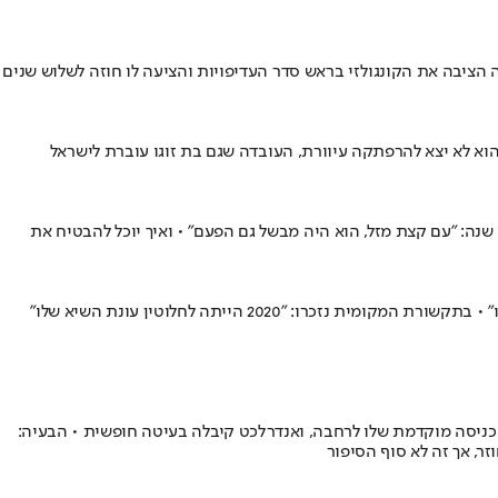
ה הציבה את הקונגולזי בראש סדר העדיפויות והציעה לו חוזה לשלוש שנים
הוא לא יצא להרפתקה עיוורת, העובדה שגם בת זוגו עוברת לישראל
הקיצוני הישראלי סחט פנדל ב-0:4 של אוניון סן ז'ילואז על אנטוורפן וקירב אותה למרחק של שתי נקודות מזכייה באליפות היסטורית לראשונה מזה 90 שנה: "עם קצת מזל, הוא היה מבשל גם הפעם" • ואיך יוכל להבטיח את
כניסה מוקדמת שלו לרחבה, ואנדרלכט קיבלה בעיטה חופשית • הבעיה:
, אך זה לא סוף הסיפור