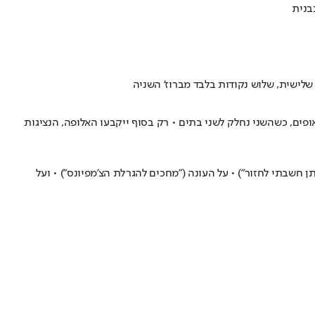
רך עם הפורמט המורכב ביותר ביבשת • מעבר לשיטה, הליגה תתפצל בתום 30 מחזורים לשני פלייאופים, כשהשני נחלק לשני בתים • רק בסוף ייקבעו האלופה, הנציגות
חשבתי לחזור") • על העונה ("מחכים להגרלת הצ'מפיונס") • ועל