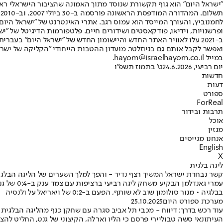
"ישראל היום" הוא גוף תקשורת שנוסד מתוך האמונה שהציבור הישראלי ראוי 
ת
ופרשנויות, וידיאו, פודקאסטים ושידורים חיים. פלטפורמות הדיגיטל של "ישרא
ב-2021 עלו לאוויר האתר החדש והיישומון החדש של "ישראל היום" בע
ואפשר לקבל אותם גם בניוזלטר. מועדון ההטבות הייחודי "הקליקה של ישרא
במייל hayom@israelhayom.co.il.
יום רביעי, 24.6.2026
ט' בתמוז תשפ"ו
חדשות
דעות
ספורט
ForReal
תרבות ובידור
אוכל
מגזין
אנחנו מגייסים
English
X
ליגה בלגית
קשר נבחרת ישראל המשיך רצף נדיר - והפך למלך השערים של הליגה הבלגי
עמרי גא
בבלגיה • מנור סולומון שוב לא שותף, הפעם ב-0:2 של ויאריאל על ולנסיה
מערכת ספורט היום
25.10.2025
עוד רכש בדרך: דיווח - מכבי תל אביב סגרה עם שחקן כנף מהליגה הבלגית
העיתונאי סשה טבוליירי פרסם כי הליו וארלה, הקיצוני של גנט, החליט ל