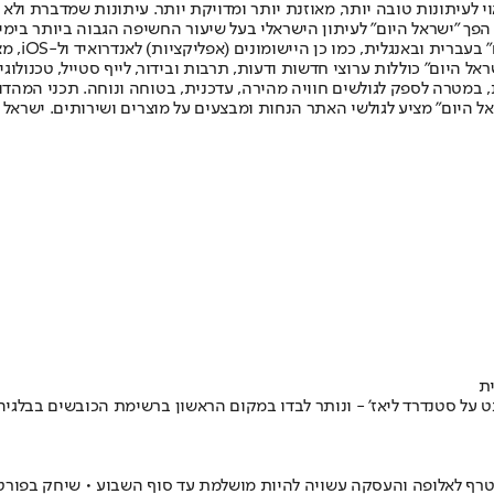
לעיתונות טובה יותר, מאוזנת יותר ומדויקת יותר. עיתונות שמדברת ולא צ
שלום. המהדורה המודפסת הראשונה פורסמה ב-30 ביולי 2007, וב-2010 הפך "ישראל היום" לעיתון הישראלי בעל שי
לחמנוביץ,
ל היום" כוללות ערוצי חדשות ודעות, תרבות ובידור, לייף סטייל, טכנולוגיה
ברית, במטרה לספק לגולשים חוויה מהירה, עדכנית, בטוחה ונוחה. תכני המה
ל היום" מציע לגולשי האתר הנחות ומבצעים על מוצרים ושירותים. ישראל 
ת
נדלמן הבקיע משחק ליגה רביעי ברציפות עם צמד ענק ב-0:4 של גנט על סטנדרד ליאז' - ונותר לבדו במק
הצטרף לאלופה והעסקה עשויה להיות מושלמת עד סוף השבוע • שיחק בפורט