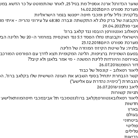
שוער הכדורגל ארנה אספיל מת בגיל 25, לאחר שהתמוטט על כר הדשא במשחק של קבוצתו, רגעים בודדים לאחר שעצר פנדל במשחק של קבוצתו החובבנית
מערכת ספורט היום
14.02.2023
בלקנית: גליל עליון ומכבי חיפה ייפגשו בגמר הישראליות
הקבוצה של ברק פלג לא התקשתה וגברה 48:80 על עירוני נהריה • איתי מושקוביץ׳ נפצע בכתף • הירוקים השיגו 81:86 על חשבון בי.סי. בלקן
אבי סגל
29.04.2022
רפאלוב ואנטוורפן הובסו נגד קלאב ברוז'
הישראלי וקבוצתו נחלו הפסד 5:1 נגד האקסית במחזור ה-20 של הליגה הבלגית • רפאלוב שיחק 68 דקות בלבד • בעקבות ההפסד, אנטוורפן ממוקמת שלישית, שלוש נקודות בלבד מברוז' השניה
מערכת ספורט היום
23.12.2018
בלגיה: על שיטת הקיזוז המוזרה של הליגה
באירופה והיורדות לליגת המשנה • מי אמר בלאגן ולא קיבל?
דור הופמן
26.07.2016
ליאור רפאלוב - קונסול של כבוד
קשר הנבחרת יתחיל בסוף השבוע את העונה השישית שלו בקלאב ברוז', הפעם 
הנבחרת ("כימיה נהדרת עם אלישע")
ליאב נחמני
26.07.2016
תגיות קשורות
ליאור רפאלוב
אנטוורפן
קלאב ברוז'
גנט
מכבי תל אביב
מכבי חיפה
מוות
אלישע ל
חדשות
בארץ
בעולם
ביטחוני
פוליטי
פלילים
בריאות