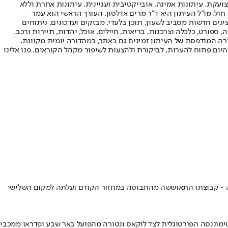
ועקת. עיתונות אמינה, אובייקטיבית ועניינית. עיתונות אחרת וללא
עור החשיפה הגבוה ביותר בימי חול. מו"ל העיתון היא ד"ר מרים אדלסון. העורך הראשי הוא עמר
 והעורך המייסד הוא עמוס רגב. אתרי האינטרנט של "ישראל היום" בעברית ובאנגלית, כמו כן היישומונים (אפליקציות) לאנדרואיד ול-iOS, מציגים חדשות מסביב לשעון, תוכן בלעדי, מבזקים ועדכונים, ניתוחים
, ספורט, כלכלה וצרכנות, בריאות, חיילים, אוכל, יהדות, תיירות ורכב.
דורה המודפסת של העיתון זמינים גם באתר, במהדורה יומית מקוונת,
היום פתוח להערות, לביקורת ולהצעות לשיפור מקהל הקוראים. פנו אלינו
ום הראשון ברשימת הכובשים בבלגיה • קבוצתו התאוששה מהתבוסה במחזור הקודם ועלתה למקום השלישי
ימוננסה הפורטוגלית לצד לוקאס ונטורה מהפועל באר שבע ופדראו ממכבי